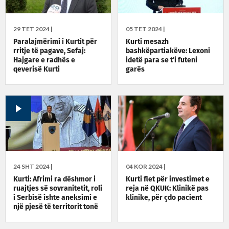
29 TET 2024 |
05 TET 2024 |
Paralajmërimi i Kurtit për
Kurti mesazh
rritje të pagave, Sefaj:
bashkëpartiakëve: Lexoni
Hajgare e radhës e
idetë para se t’i futeni
qeverisë Kurti
garës
24 SHT 2024 |
04 KOR 2024 |
Kurti: Afrimi ra dëshmor i
Kurti flet për investimet e
ruajtjes së sovranitetit, roli
reja në QKUK: Klinikë pas
i Serbisë ishte aneksimi e
klinike, për çdo pacient
një pjesë të territorit tonë