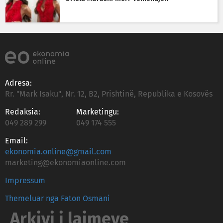
Adresa:
Rr. "Mark Isaku", Nr. 12, B2, Prishtinë, Republika e Kosovës
Redaksia:
Marketingu:
049 289 299
049 174 555
Email:
ekonomia.online@gmail.com
marketing@ekonomiaonline.com
Impressum
Themeluar nga Faton Osmani
Arkivi i lajmeve