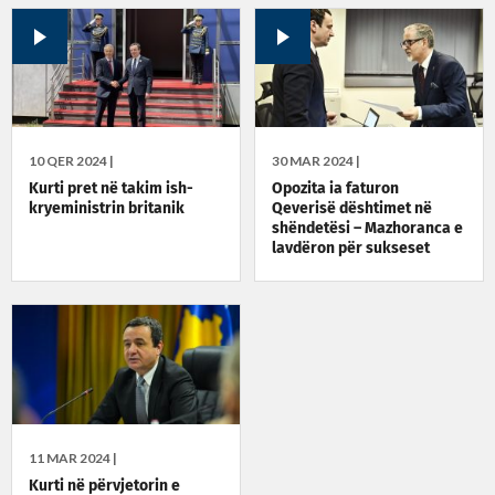
10 QER 2024 |
30 MAR 2024 |
Kurti pret në takim ish-
Opozita ia faturon
kryeministrin britanik
Qeverisë dështimet në
shëndetësi – Mazhoranca e
lavdëron për sukseset
11 MAR 2024 |
Kurti në përvjetorin e