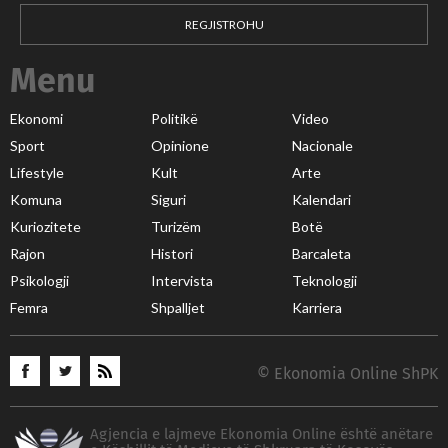
REGJISTROHU
Menu
Ekonomi
Politikë
Video
Sport
Opinione
Nacionale
Lifestyle
Kult
Arte
Komuna
Siguri
Kalendari
Kuriozitete
Turizëm
Botë
Rajon
Histori
Barcaleta
Psikologji
Intervista
Teknologji
Femra
Shpalljet
Karriera
© Ekonomia Online ShPK
Agjencia e lajmeve Ekonomia Online është anëtare