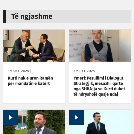
Të ngjashme
19 SHT 2025 |
19 SHT 2025 |
Kurti nuk e uron Ramën
Ymeri: Pezullimi i Dialogut
për mandatin e katërt
Strategjik, mesazh i qartë
nga SHBA-ja se Kurti duhet
të ndryshojë qasje ndaj
Kushtetutës