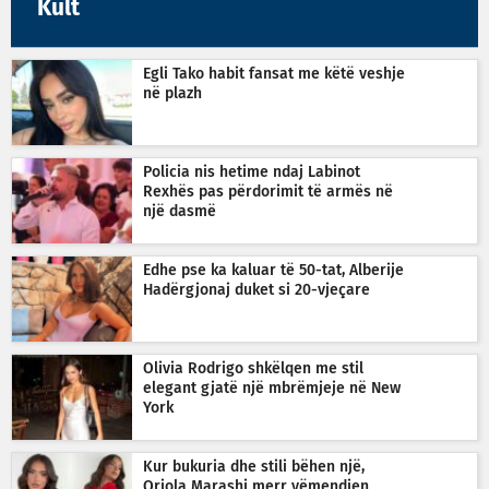
Kult
Egli Tako habit fansat me këtë veshje
në plazh
Policia nis hetime ndaj Labinot
Rexhës pas përdorimit të armës në
një dasmë
Edhe pse ka kaluar të 50-tat, Alberije
Hadërgjonaj duket si 20-vjeçare
Olivia Rodrigo shkëlqen me stil
elegant gjatë një mbrëmjeje në New
York
Kur bukuria dhe stili bëhen një,
Oriola Marashi merr vëmendjen