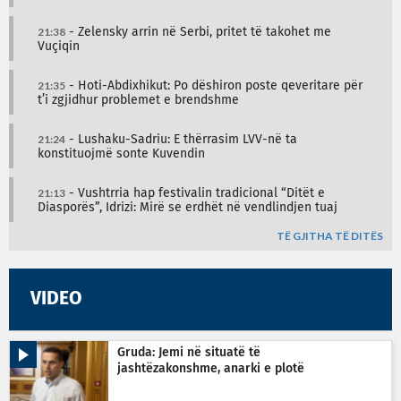
21:38
- Zelensky arrin në Serbi, pritet të takohet me
Vuçiqin
21:35
- Hoti-Abdixhikut: Po dëshiron poste qeveritare për
t’i zgjidhur problemet e brendshme
21:24
- Lushaku-Sadriu: E thërrasim LVV-në ta
konstituojmë sonte Kuvendin
21:13
- Vushtrria hap festivalin tradicional “Ditët e
Diasporës”, Idrizi: Mirë se erdhët në vendlindjen tuaj
TË GJITHA TË DITËS
VIDEO
Gruda: Jemi në situatë të
jashtëzakonshme, anarki e plotë