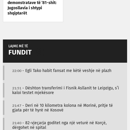
demonstratave të ’81-shit:
Jugosllavia i shtypi
shqiptarët
LAJME MË TË
FUNDIT
22:00
- Egli Tako habit fansat me këtë veshje në plazh
21:51
- Dështon transferimi i Fisnik Asllanit te Leipzigu, s’i
kaloi testet mjekësore
21:47
- Deri në 10 kilometra kolona në Morinë, pritje të
gjata për të hyrë në Kosovë
21:40
- 82-vjeçarja goditet nga një veturë në Korçë,
dërgohet në spital