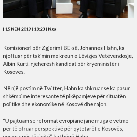
| 15 NËN 2019 | 18:23 |
Nga
Komisioneri për Zgjerim i BE-së, Johannes Hahn, ka
njoftuar për takimin me kreun e Lëvizjes Vetëvendosje,
Albin Kurti, njëherësh kandidat për kryeministër i
Kosovës.
Në një postim në Twitter, Hahn ka shkruar se ka pasur
shkëmbime interesante të pikëpamjeve për situatën
politike dhe ekonomike në Kosovë dhe rajon.
“U pajtuam se reformat evropiane janë rruga e vetme
për të ofruar perspektivë për qytetarët e Kosovës,
veçmas për të rinjtë”, ka thënë Hahn.