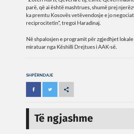
parë, që ai është mashtrues, shumë prej njerë
ka premtu Kosovës vetëvendosje e jo negociata
reciprocitetin”, tregoi Haradinaj.
Në shpalosjen e programit për zgjedhjet lokal
miratuar nga Këshilli Drejtues i AAK-së.
SHPËRNDAJE
Të ngjashme