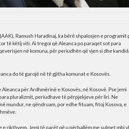
s (AAK), Ramush Haradinaj, ka bërë shpalosjen e programit p
r të këtij viti. Ai tregoi që Aleanca po paraqet sot para
qeverisjen në komuna, për periudhën që vjen si dhe kandid
ca do të garojë në të gjitha komunat e Kosovës.
se Aleanca për Ardhmërinë e Kosovës, në Kosovë. Pse jemi
para pluralizmit, periudhave të përpjekjeve për liri. Ne
kanë mundur, ne qëndruam, por edhe fituam, fitoj Kosova, e
shmëve.
 rikthyem. Jemi të parët që u përballëm me sulmet mbi v