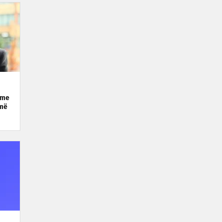
ime
 më