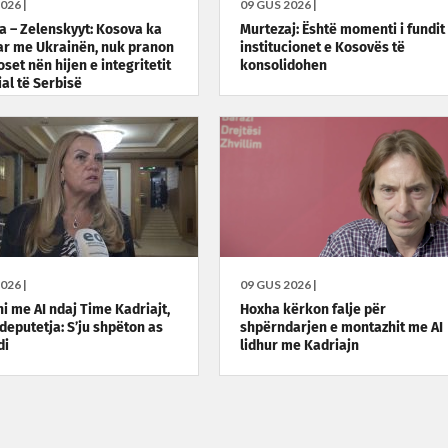
026 |
09 GUS 2026 |
a – Zelenskyyt: Kosova ka
Murtezaj: Është momenti i fundit
r me Ukrainën, nuk pranon
institucionet e Kosovës të
set nën hijen e integritetit
konsolidohen
ial të Serbisë
026 |
09 GUS 2026 |
i me AI ndaj Time Kadriajt,
Hoxha kërkon falje për
deputetja: S’ju shpëton as
shpërndarjen e montazhit me AI
di
lidhur me Kadriajn