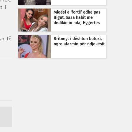
t. I
Miqësi e ‘fortë’ edhe pas
Bigut, Sasa habit me
dedikimin ndaj Hygertes
, të
Britneyt i dështon botoxi,
ngre alarmin për ndjekësit