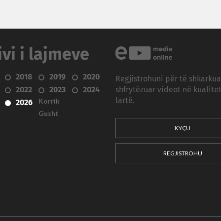
ivi i lajmeve
2018
2019
2020
Regjistrohuni për të shkarku
2022
2023
2024
shfrytëzuar videot në kualitet
Korrik
lartë.
2026
Gusht
KYÇU
REGJISTROHU