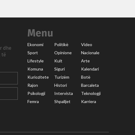
Menu
Ekonomi
Politikë
Video
ar dhe
Sport
Opinione
Nacionale
 të
Lifestyle
Kult
Arte
Komuna
Siguri
Kalendari
Kuriozitete
Turizëm
Botë
Rajon
Histori
Barcaleta
Psikologji
Intervista
Teknologji
Femra
Shpalljet
Karriera