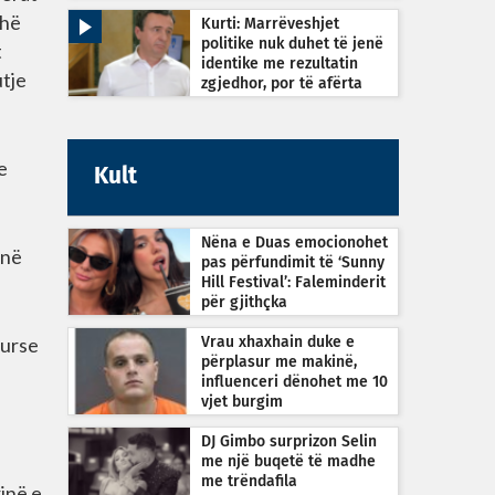
hë
Kurti: Marrëveshjet
politike nuk duhet të jenë
t
identike me rezultatin
utje
zgjedhor, por të afërta
e
Kult
Nëna e Duas emocionohet
në
pas përfundimit të ‘Sunny
Hill Festival’: Faleminderit
për gjithçka
kurse
Vrau xhaxhain duke e
përplasur me makinë,
influenceri dënohet me 10
vjet burgim
DJ Gimbo surprizon Selin
me një buqetë të madhe
me trëndafila
rinë e