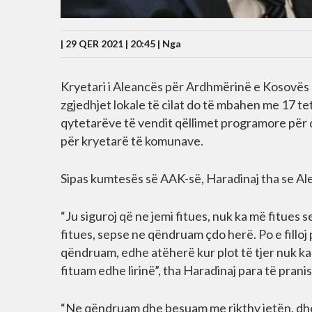
| 29 QER 2021 | 20:45 |
Nga
Kryetari i Aleancës për Ardhmërinë e Kosovë
zgjedhjet lokale të cilat do të mbahen me 17 teto
qytetarëve të vendit qëllimet programore për 
për kryetarë të komunave.
Sipas kumtesës së AAK-së, Haradinaj tha se Alean
“Ju siguroj që ne jemi fitues, nuk ka më fitues 
fitues, sepse ne qëndruam çdo herë. Po e filloj 
qëndruam, edhe atëherë kur plot të tjer nuk 
fituam edhe lirinë”, tha Haradinaj para të prani
“Ne qëndruam dhe besuam me rikthy jetën, dhe e