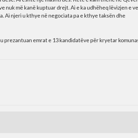
zve nuk më kanë kuptuar drejt. Ai e ka udhëheq lëvizjen e ve
. Ai njeri u kthye në negociata pa e kthye taksën dhe
e u prezantuan emrat e 13 kandidatëve për kryetar komunash