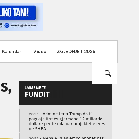
Kalendari
Video
ZGJEDHJET 2026
s,
LAJME MË TË
FUNDIT
20:58
- Administrata Trump do t’i
paguajë firmës gjermane 1.2 miliardë
dollarë për të ndaluar projektet e erës
në SHBA
20:55
- Nëna e Duas emocionohet pas