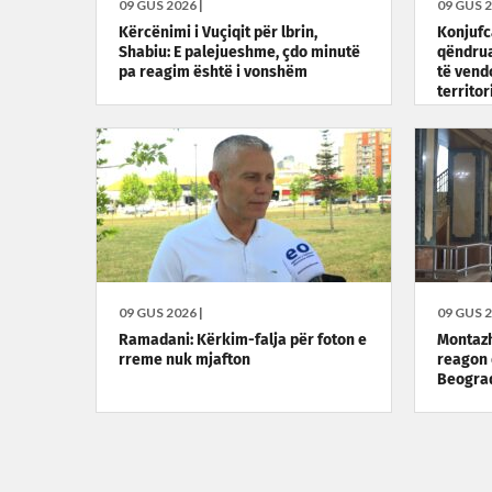
09 GUS 2026 |
09 GUS 2
Kërcënimi i Vuçiqit për lbrin,
Konjufc
Shabiu: E palejueshme, çdo minutë
qëndrua
pa reagim është i vonshëm
të vendo
territor
09 GUS 2026 |
09 GUS 2
Ramadani: Kërkim-falja për foton e
Montazh
rreme nuk mjafton
reagon 
Beogra