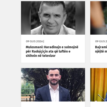
09 GUS 2026 |
09 GUS 2
Mulosmani: Haradinajn e sulmojnë
Bajrami
për Radojçiçin ata që luftën e
njëjtë 
shihnin në televizor