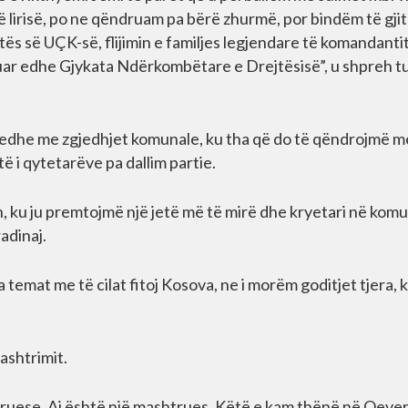
ë lirisë, po ne qëndruam pa bërë zhurmë, por bindëm të gjit
ftës së UÇK-së, flijimin e familjes legjendare të komandanti
anuar edhe Gjykata Ndërkombëtare e Drejtësisë”, u shpreh t
dhi edhe me zgjedhjet komunale, ku tha që do të qëndrojmë m
ë i qytetarëve pa dallim partie.
 ku ju premtojmë një jetë më të mirë dhe kryetari në komu
radinaj.
 temat me të cilat fitoj Kosova, ne i morëm goditjet tjera, 
mashtrimit.
truese. Ai është një mashtrues. Këtë e kam thënë në Qeve