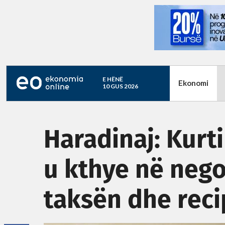
E HËNË
Ekonomi
10 GUS 2026
Haradinaj: Kurti 
u kthye në neg
taksën dhe reci