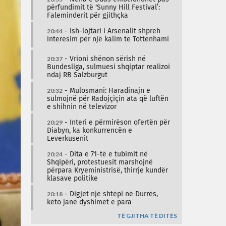
përfundimit të ‘Sunny Hill Festival’:
Faleminderit për gjithçka
20:44
- Ish-lojtari i Arsenalit shpreh
interesim për një kalim te Tottenhami
20:37
- Vrioni shënon sërish në
Bundesliga, sulmuesi shqiptar realizoi
ndaj RB Salzburgut
20:32
- Mulosmani: Haradinajn e
sulmojnë për Radojçiçin ata që luftën
e shihnin në televizor
20:29
- Interi e përmirëson ofertën për
Diabyn, ka konkurrencën e
Leverkusenit
20:24
- Dita e 71-të e tubimit në
Shqipëri, protestuesit marshojnë
përpara Kryeministrisë, thirrje kundër
klasave politike
20:18
- Digjet një shtëpi në Durrës,
këto janë dyshimet e para
TË GJITHA TË DITËS