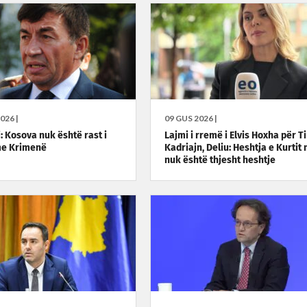
026 |
09 GUS 2026 |
: Kosova nuk është rast i
Lajmi i rremë i Elvis Hoxha për T
me Krimenë
Kadriajn, Deliu: Heshtja e Kurtit
nuk është thjesht heshtje