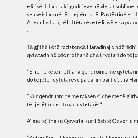
e lirisë. Ishim cak i goditjeve në vlerat sublime t
sepse ishim në të drejtën tonë. Pastërtinë e lu
Adem Jashari, të luftëtarëve të lirisë e ka pr
ai.
Të gjithë këtë rezistencë Haradinaj e ndërli
qytetarin në çdo rrethanë dhe kryetari do të jet
“E ne në këto rrethana qëndrojmë me qytetarin,
do të jetë i qytetarëve pa dallim partie”, tha Ha
“Kur qëndruam ne me taksën si dhe me të gjitha
të tjerët i mashtruan qytetarët”.
Ai më tej tha se Qeveria Kurti është Qeveri e 
“Zotëri Kurti, Qeveria e tij, është Qeveri mash