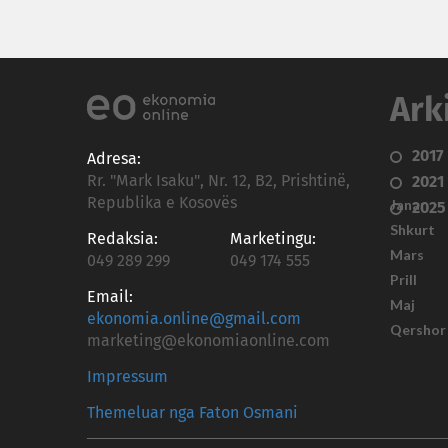
Ark
2017
Adresa:
Rr. "Mark Isaku", Nr. 12, B2, Prishtinë,
2021
Republika e Kosovës
Janar
2025
Shkurt
Redaksia:
Marketingu:
Mars
049 289 299
049 174 555
Prill
Email:
Maj
ekonomia.online@gmail.com
Qershor
marketing@ekonomiaonline.com
Impressum
Themeluar nga Faton Osmani