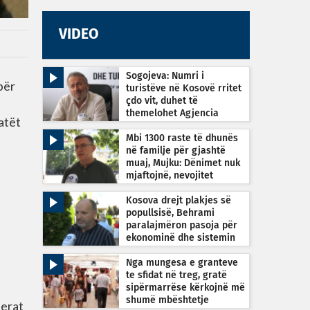
VIDEO
Sogojeva: Numri i
ër
turistëve në Kosovë rritet
çdo vit, duhet të
themelohet Agjencia
atët
Kombëtare e Turizmit
Mbi 1300 raste të dhunës
në familje për gjashtë
muaj, Mujku: Dënimet nuk
mjaftojnë, nevojitet
vetëdijesim
Kosova drejt plakjes së
popullsisë, Behrami
paralajmëron pasoja për
ekonominë dhe sistemin
shëndetësor
Nga mungesa e granteve
te sfidat në treg, gratë
sipërmarrëse kërkojnë më
shumë mbështetje
lerat