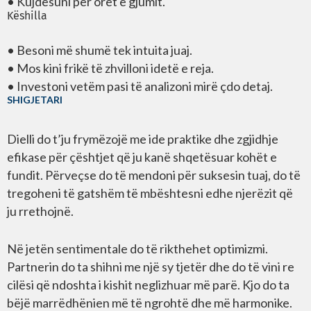
• Kujdesuni për orët e gjumit.
Këshilla
• Besoni më shumë tek intuita juaj.
• Mos kini frikë të zhvilloni idetë e reja.
• Investoni vetëm pasi të analizoni mirë çdo detaj.
SHIGJETARI
Dielli do t’ju frymëzojë me ide praktike dhe zgjidhje
efikase për çështjet që ju kanë shqetësuar kohët e
fundit. Përveçse do të mendoni për suksesin tuaj, do të
tregoheni të gatshëm të mbështesni edhe njerëzit që
ju rrethojnë.
Në jetën sentimentale do të rikthehet optimizmi.
Partnerin do ta shihni me një sy tjetër dhe do të vini re
cilësi që ndoshta i kishit neglizhuar më parë. Kjo do ta
bëjë marrëdhënien më të ngrohtë dhe më harmonike.