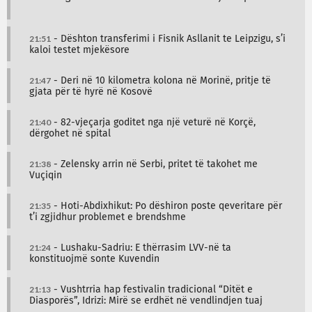
21:51
- Dështon transferimi i Fisnik Asllanit te Leipzigu, s’i
kaloi testet mjekësore
21:47
- Deri në 10 kilometra kolona në Morinë, pritje të
gjata për të hyrë në Kosovë
21:40
- 82-vjeçarja goditet nga një veturë në Korçë,
dërgohet në spital
21:38
- Zelensky arrin në Serbi, pritet të takohet me
Vuçiqin
21:35
- Hoti-Abdixhikut: Po dëshiron poste qeveritare për
t’i zgjidhur problemet e brendshme
21:24
- Lushaku-Sadriu: E thërrasim LVV-në ta
konstituojmë sonte Kuvendin
21:13
- Vushtrria hap festivalin tradicional “Ditët e
Diasporës”, Idrizi: Mirë se erdhët në vendlindjen tuaj