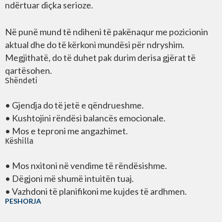
ndërtuar diçka serioze.
Në punë mund të ndiheni të pakënaqur me pozicionin
aktual dhe do të kërkoni mundësi për ndryshim.
Megjithatë, do të duhet pak durim derisa gjërat të
qartësohen.
Shëndeti
• Gjendja do të jetë e qëndrueshme.
• Kushtojini rëndësi balancës emocionale.
• Mos e teproni me angazhimet.
Këshilla
• Mos nxitoni në vendime të rëndësishme.
• Dëgjoni më shumë intuitën tuaj.
• Vazhdoni të planifikoni me kujdes të ardhmen.
PESHORJA