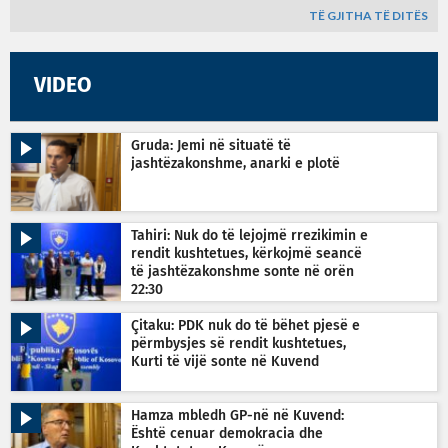
TË GJITHA TË DITËS
VIDEO
Gruda: Jemi në situatë të
jashtëzakonshme, anarki e plotë
Tahiri: Nuk do të lejojmë rrezikimin e
rendit kushtetues, kërkojmë seancë
të jashtëzakonshme sonte në orën
22:30
Çitaku: PDK nuk do të bëhet pjesë e
përmbysjes së rendit kushtetues,
Kurti të vijë sonte në Kuvend
Hamza mbledh GP-në në Kuvend:
Është cenuar demokracia dhe