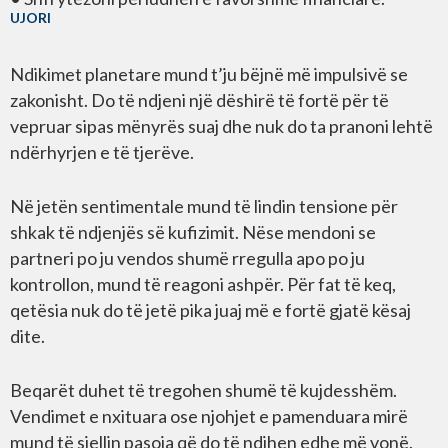
UJORI
Ndikimet planetare mund t’ju bëjnë më impulsivë se
zakonisht. Do të ndjeni një dëshirë të fortë për të
vepruar sipas mënyrës suaj dhe nuk do ta pranoni lehtë
ndërhyrjen e të tjerëve.
Në jetën sentimentale mund të lindin tensione për
shkak të ndjenjës së kufizimit. Nëse mendoni se
partneri po ju vendos shumë rregulla apo po ju
kontrollon, mund të reagoni ashpër. Për fat të keq,
qetësia nuk do të jetë pika juaj më e fortë gjatë kësaj
dite.
Beqarët duhet të tregohen shumë të kujdesshëm.
Vendimet e nxituara ose njohjet e pamenduara mirë
mund të sjellin pasoja që do të ndihen edhe më vonë.