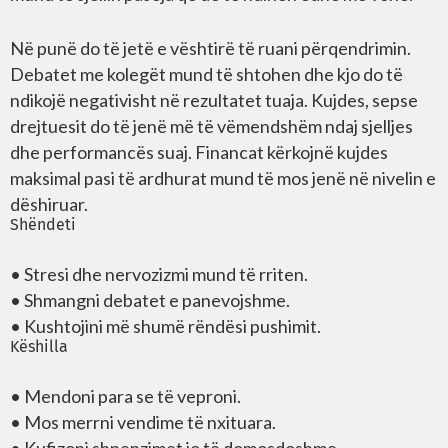
Në punë do të jetë e vështirë të ruani përqendrimin.
Debatet me kolegët mund të shtohen dhe kjo do të
ndikojë negativisht në rezultatet tuaja. Kujdes, sepse
drejtuesit do të jenë më të vëmendshëm ndaj sjelljes
dhe performancës suaj. Financat kërkojnë kujdes
maksimal pasi të ardhurat mund të mos jenë në nivelin e
dëshiruar.
Shëndeti
• Stresi dhe nervozizmi mund të rriten.
• Shmangni debatet e panevojshme.
• Kushtojini më shumë rëndësi pushimit.
Këshilla
• Mendoni para se të veproni.
• Mos merrni vendime të nxituara.
• Kufizoni shpenzimet jo të domosdoshme.