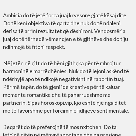
Ambicia do të jetë forca juaj kryesore gjatë kësaj dite.
Do të keni objektiva të qarta dhe nuk do të ndaleni
derisa të arrini rezultatet që dëshironi. Vendosmëria
juaj do të tërheqë vëmendjen e të gjithëve dhe do t’ju
ndihmojë të fitoni respekt.
Në jetën në çift do të bëni gjithçka për të mbrojtur
harmoninë e marrëdhënies. Nuk do të lejoni askënd të
ndërhyjë apo të ndikojë negativisht në raportin tuaj.
Për më tepër, do të gjeni ide kreative për të kaluar
momente romantike dhe të paharrueshme me
partnerin. Sipas horoskopi.vip, kjo është një nga ditët
më të favorshme për forcimin e lidhjeve sentimentale.
Beqarët do të preferojnë të mos nxitohen. Do ta
jetojnë ditën në mënyrë spontane dhe pa presione,