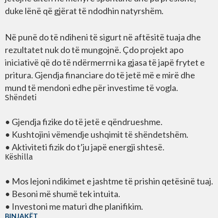
duke lënë që gjërat të ndodhin natyrshëm.
Në punë do të ndiheni të sigurt në aftësitë tuaja dhe
rezultatet nuk do të mungojnë. Çdo projekt apo
iniciativë që do të ndërmerrni ka gjasa të japë frytet e
pritura. Gjendja financiare do të jetë më e mirë dhe
mund të mendoni edhe për investime të vogla.
Shëndeti
• Gjendja fizike do të jetë e qëndrueshme.
• Kushtojini vëmendje ushqimit të shëndetshëm.
• Aktiviteti fizik do t’ju japë energji shtesë.
Këshilla
• Mos lejoni ndikimet e jashtme të prishin qetësinë tuaj.
• Besoni më shumë tek intuita.
• Investoni me maturi dhe planifikim.
BINJAKËT