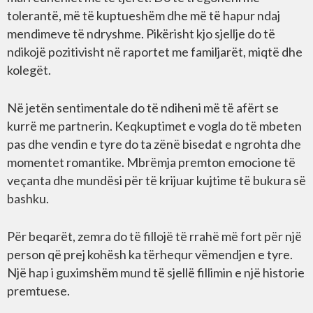
tolerantë, më të kuptueshëm dhe më të hapur ndaj
mendimeve të ndryshme. Pikërisht kjo sjellje do të
ndikojë pozitivisht në raportet me familjarët, miqtë dhe
kolegët.
Në jetën sentimentale do të ndiheni më të afërt se
kurrë me partnerin. Keqkuptimet e vogla do të mbeten
pas dhe vendin e tyre do ta zënë bisedat e ngrohta dhe
momentet romantike. Mbrëmja premton emocione të
veçanta dhe mundësi për të krijuar kujtime të bukura së
bashku.
Për beqarët, zemra do të fillojë të rrahë më fort për një
person që prej kohësh ka tërhequr vëmendjen e tyre.
Një hap i guximshëm mund të sjellë fillimin e një historie
premtuese.