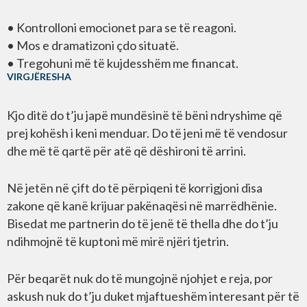
• Kontrolloni emocionet para se të reagoni.
• Mos e dramatizoni çdo situatë.
• Tregohuni më të kujdesshëm me financat.
VIRGJËRESHA
Kjo ditë do t’ju japë mundësinë të bëni ndryshime që
prej kohësh i keni menduar. Do të jeni më të vendosur
dhe më të qartë për atë që dëshironi të arrini.
Në jetën në çift do të përpiqeni të korrigjoni disa
zakone që kanë krijuar pakënaqësi në marrëdhënie.
Bisedat me partnerin do të jenë të thella dhe do t’ju
ndihmojnë të kuptoni më mirë njëri tjetrin.
Për beqarët nuk do të mungojnë njohjet e reja, por
askush nuk do t’ju duket mjaftueshëm interesant për të