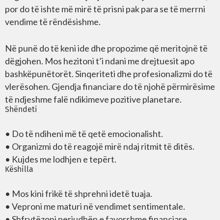
por do të ishte më mirë të prisni pak para se të merrni
vendime të rëndësishme.
Në punë do të keni ide dhe propozime që meritojnë të
dëgjohen. Mos hezitoni t’i ndani me drejtuesit apo
bashkëpunëtorët. Sinqeriteti dhe profesionalizmi do të
vlerësohen. Gjendja financiare do të njohë përmirësime
të ndjeshme falë ndikimeve pozitive planetare.
Shëndeti
• Do të ndiheni më të qetë emocionalisht.
• Organizmi do të reagojë mirë ndaj ritmit të ditës.
• Kujdes me lodhjen e tepërt.
Këshilla
• Mos kini frikë të shprehni idetë tuaja.
• Veproni me maturi në vendimet sentimentale.
• Shfrytëzoni periudhën e favorshme financiare.