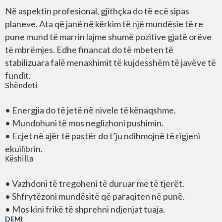
Në aspektin profesional, gjithçka do të ecë sipas
planeve. Ata që janë në kërkim të një mundësie të re
pune mund të marrin lajme shumë pozitive gjatë orëve
të mbrëmjes. Edhe financat do të mbeten të
stabilizuara falë menaxhimit të kujdesshëm të javëve të
fundit.
Shëndeti
• Energjia do të jetë në nivele të kënaqshme.
• Mundohuni të mos neglizhoni pushimin.
• Ecjet në ajër të pastër do t’ju ndihmojnë të rigjeni
ekuilibrin.
Këshilla
• Vazhdoni të tregoheni të duruar me të tjerët.
• Shfrytëzoni mundësitë që paraqiten në punë.
• Mos kini frikë të shprehni ndjenjat tuaja.
DEMI