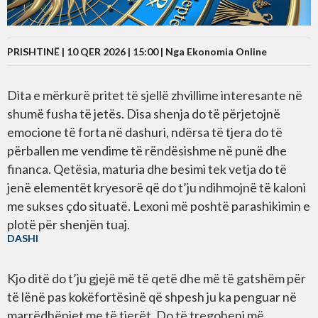
PRISHTINË | 10 QER 2026 | 15:00 |
Nga Ekonomia Online
Dita e mërkurë pritet të sjellë zhvillime interesante në
shumë fusha të jetës. Disa shenja do të përjetojnë
emocione të forta në dashuri, ndërsa të tjera do të
përballen me vendime të rëndësishme në punë dhe
financa. Qetësia, maturia dhe besimi tek vetja do të
jenë elementët kryesorë që do t’ju ndihmojnë të kaloni
me sukses çdo situatë. Lexoni më poshtë parashikimin e
plotë për shenjën tuaj.
DASHI
Kjo ditë do t’ju gjejë më të qetë dhe më të gatshëm për
të lënë pas kokëfortësinë që shpesh ju ka penguar në
marrëdhëniet me të tjerët. Do të tregoheni më