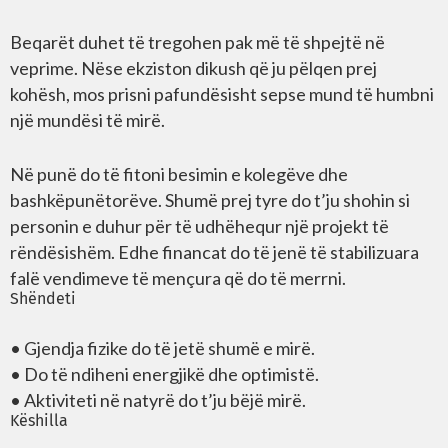
Beqarët duhet të tregohen pak më të shpejtë në
veprime. Nëse ekziston dikush që ju pëlqen prej
kohësh, mos prisni pafundësisht sepse mund të humbni
një mundësi të mirë.
Në punë do të fitoni besimin e kolegëve dhe
bashkëpunëtorëve. Shumë prej tyre do t’ju shohin si
personin e duhur për të udhëhequr një projekt të
rëndësishëm. Edhe financat do të jenë të stabilizuara
falë vendimeve të mençura që do të merrni.
Shëndeti
• Gjendja fizike do të jetë shumë e mirë.
• Do të ndiheni energjikë dhe optimistë.
• Aktiviteti në natyrë do t’ju bëjë mirë.
Këshilla