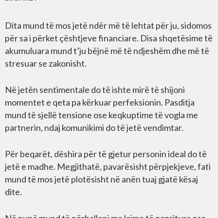
Dita mund të mos jetë ndër më të lehtat për ju, sidomos
për sa i përket çështjeve financiare. Disa shqetësime të
akumuluara mund t’ju bëjnë më të ndjeshëm dhe më të
stresuar se zakonisht.
Në jetën sentimentale do të ishte mirë të shijoni
momentet e qeta pa kërkuar perfeksionin. Pasditja
mund të sjellë tensione ose keqkuptime të vogla me
partnerin, ndaj komunikimi do të jetë vendimtar.
Për beqarët, dëshira për të gjetur personin ideal do të
jetë e madhe. Megjithatë, pavarësisht përpjekjeve, fati
mund të mos jetë plotësisht në anën tuaj gjatë kësaj
dite.
Në punë mund të përballeni me lajme të papritura ose