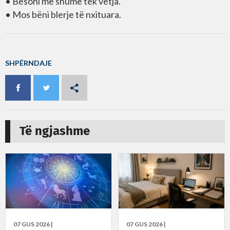
• Besoni më shumë tek vetja.
• Mos bëni blerje të nxituara.
SHPËRNDAJE
Të ngjashme
07 GUS 2026 |
07 GUS 2026 |