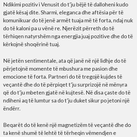
Ndikimi pozitiv i Venusit do t’ju bëjë të dalloheni kudo
gjatë kësaj dite. Sharmi, eleganca dhe aftësia për të
komunikuar do të jenë armët tuaja më të forta, ndaj nuk
do të kaloni pa u vënë re. Njerëzit përreth do të
tërhiqen natyrshëm nga energjia juaj pozitive dhe do të
kërkojnë shoqërinë tuaj.
Në jetën sentimentale, ata që janë në një lidhje do të
përjetojnë momente të mbushura me pasion dhe
emocione të forta. Partneri do të tregojë kujdes të
veçantë dhe do të përpiqet t’ju surprizojë në mënyra
që do t’ju mbeten gjatë në kujtesë. Në disa çaste do të
ndiheni aq të lumtur sa do t’ju duket sikur po jetoni një
ëndërr.
Beqarët do të kenë një magnetizëm të veçantë dhe do
ta kenë shumë të lehtë të tërheqin vëmendjen e