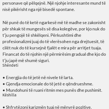
personave që pëlqejnë. Një njohje interesante mund të
nisë pikërisht nga një bisedë spontane.
Në punë do të ketë ngarkesë më të madhe se zakonisht
për shkak të mungesës së disa kolegëve, por kjo nuk do
t’ju pengojë të shkëlqeni. Përkushtimi dhe
profesionalizmi juaj do të vlerësohen nga drejtuesit, të
cilët nuk do të kursejnë fjalët e mira për arritjet tuaja.
Financat do të njohin një përmirësim gradual dhe kjo do
t’ju japë më shumë siguri.
Shëndeti
• Energjia do të jetë në nivele të larta.
• Gjendja emocionale do të jetë e qëndrueshme.
• Mundohuni të ruani ritmin mes punës dhe pushimit.
Këshilla
• Shfrytëzoni karizmën tuaj në mënyrë pozitive.