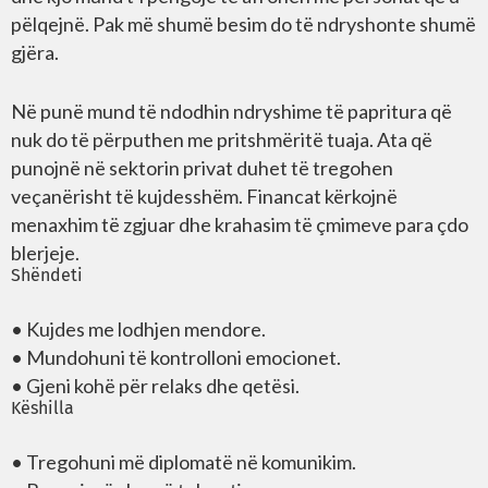
pëlqejnë. Pak më shumë besim do të ndryshonte shumë
gjëra.
Në punë mund të ndodhin ndryshime të papritura që
nuk do të përputhen me pritshmëritë tuaja. Ata që
punojnë në sektorin privat duhet të tregohen
veçanërisht të kujdesshëm. Financat kërkojnë
menaxhim të zgjuar dhe krahasim të çmimeve para çdo
blerjeje.
Shëndeti
• Kujdes me lodhjen mendore.
• Mundohuni të kontrolloni emocionet.
• Gjeni kohë për relaks dhe qetësi.
Këshilla
• Tregohuni më diplomatë në komunikim.