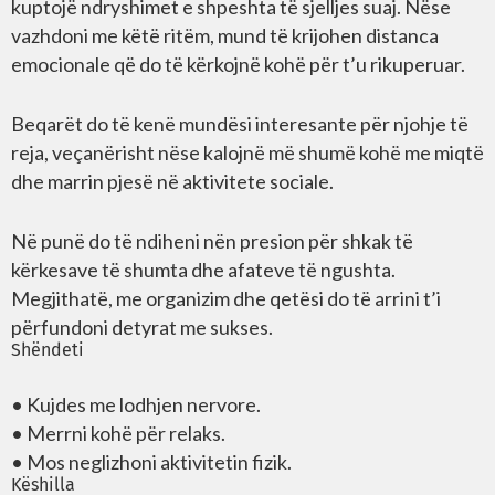
kuptojë ndryshimet e shpeshta të sjelljes suaj. Nëse
vazhdoni me këtë ritëm, mund të krijohen distanca
emocionale që do të kërkojnë kohë për t’u rikuperuar.
Beqarët do të kenë mundësi interesante për njohje të
reja, veçanërisht nëse kalojnë më shumë kohë me miqtë
dhe marrin pjesë në aktivitete sociale.
Në punë do të ndiheni nën presion për shkak të
kërkesave të shumta dhe afateve të ngushta.
Megjithatë, me organizim dhe qetësi do të arrini t’i
përfundoni detyrat me sukses.
Shëndeti
• Kujdes me lodhjen nervore.
• Merrni kohë për relaks.
• Mos neglizhoni aktivitetin fizik.
Këshilla