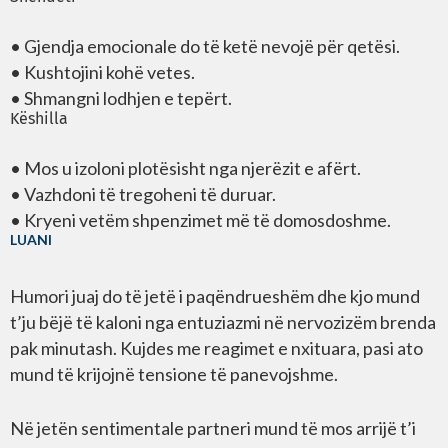
• Gjendja emocionale do të ketë nevojë për qetësi.
• Kushtojini kohë vetes.
• Shmangni lodhjen e tepërt.
Këshilla
• Mos u izoloni plotësisht nga njerëzit e afërt.
• Vazhdoni të tregoheni të duruar.
• Kryeni vetëm shpenzimet më të domosdoshme.
LUANI
Humori juaj do të jetë i paqëndrueshëm dhe kjo mund
t’ju bëjë të kaloni nga entuziazmi në nervozizëm brenda
pak minutash. Kujdes me reagimet e nxituara, pasi ato
mund të krijojnë tensione të panevojshme.
Në jetën sentimentale partneri mund të mos arrijë t’i