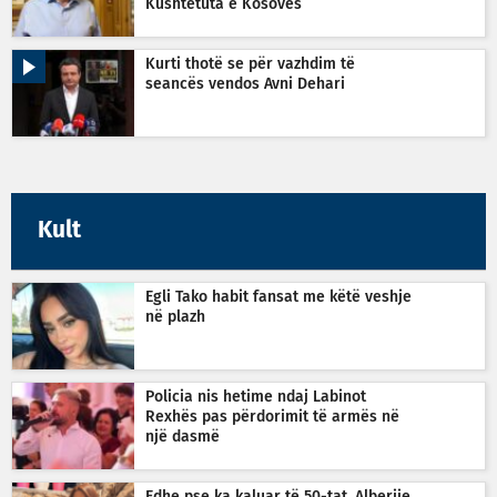
Kushtetuta e Kosovës
Kurti thotë se për vazhdim të
seancës vendos Avni Dehari
Kult
Egli Tako habit fansat me këtë veshje
në plazh
Policia nis hetime ndaj Labinot
Rexhës pas përdorimit të armës në
një dasmë
Edhe pse ka kaluar të 50-tat, Alberije