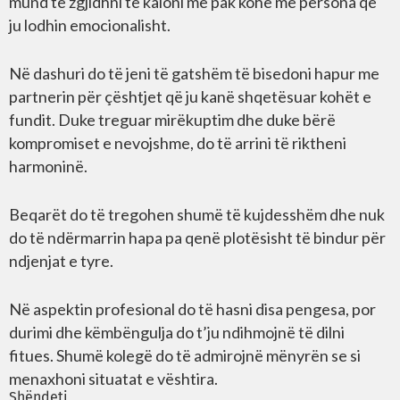
mund të zgjidhni të kaloni më pak kohë me persona që
ju lodhin emocionalisht.
Në dashuri do të jeni të gatshëm të bisedoni hapur me
partnerin për çështjet që ju kanë shqetësuar kohët e
fundit. Duke treguar mirëkuptim dhe duke bërë
kompromiset e nevojshme, do të arrini të riktheni
harmoninë.
Beqarët do të tregohen shumë të kujdesshëm dhe nuk
do të ndërmarrin hapa pa qenë plotësisht të bindur për
ndjenjat e tyre.
Në aspektin profesional do të hasni disa pengesa, por
durimi dhe këmbëngulja do t’ju ndihmojnë të dilni
fitues. Shumë kolegë do të admirojnë mënyrën se si
menaxhoni situatat e vështira.
Shëndeti