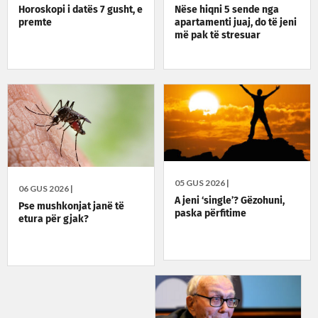
Horoskopi i datës 7 gusht, e
Nëse hiqni 5 sende nga
premte
apartamenti juaj, do të jeni
më pak të stresuar
05 GUS 2026 |
06 GUS 2026 |
A jeni ‘single’? Gëzohuni,
Pse mushkonjat janë të
paska përfitime
etura për gjak?