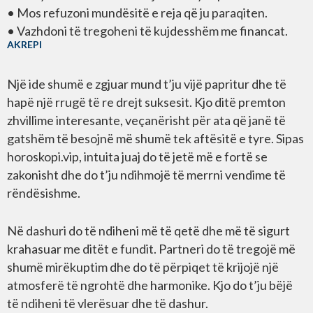
• Mos refuzoni mundësitë e reja që ju paraqiten.
• Vazhdoni të tregoheni të kujdesshëm me financat.
AKREPI
Një ide shumë e zgjuar mund t’ju vijë papritur dhe të
hapë një rrugë të re drejt suksesit. Kjo ditë premton
zhvillime interesante, veçanërisht për ata që janë të
gatshëm të besojnë më shumë tek aftësitë e tyre. Sipas
horoskopi.vip, intuita juaj do të jetë më e fortë se
zakonisht dhe do t’ju ndihmojë të merrni vendime të
rëndësishme.
Në dashuri do të ndiheni më të qetë dhe më të sigurt
krahasuar me ditët e fundit. Partneri do të tregojë më
shumë mirëkuptim dhe do të përpiqet të krijojë një
atmosferë të ngrohtë dhe harmonike. Kjo do t’ju bëjë
të ndiheni të vlerësuar dhe të dashur.