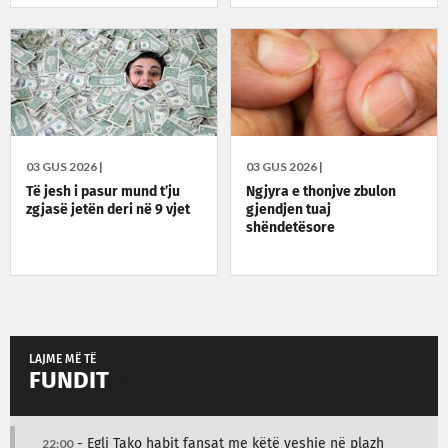
03 GUS 2026 |
03 GUS 2026 |
Të jesh i pasur mund t’ju
Ngjyra e thonjve zbulon
zgjasë jetën deri në 9 vjet
gjendjen tuaj
shëndetësore
LAJME MË TË
FUNDIT
22:00
- Egli Tako habit fansat me këtë veshje në plazh