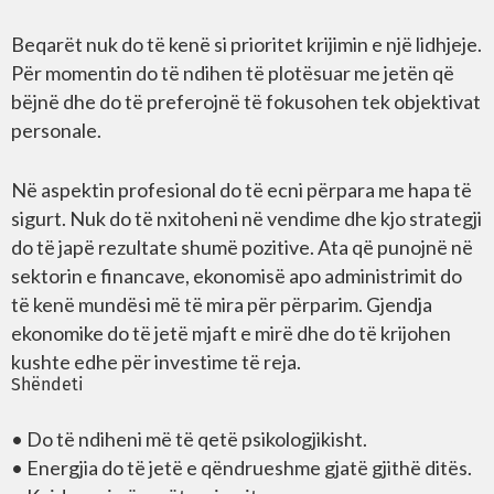
Beqarët nuk do të kenë si prioritet krijimin e një lidhjeje.
Për momentin do të ndihen të plotësuar me jetën që
bëjnë dhe do të preferojnë të fokusohen tek objektivat
personale.
Në aspektin profesional do të ecni përpara me hapa të
sigurt. Nuk do të nxitoheni në vendime dhe kjo strategji
do të japë rezultate shumë pozitive. Ata që punojnë në
sektorin e financave, ekonomisë apo administrimit do
të kenë mundësi më të mira për përparim. Gjendja
ekonomike do të jetë mjaft e mirë dhe do të krijohen
kushte edhe për investime të reja.
Shëndeti
• Do të ndiheni më të qetë psikologjikisht.
• Energjia do të jetë e qëndrueshme gjatë gjithë ditës.