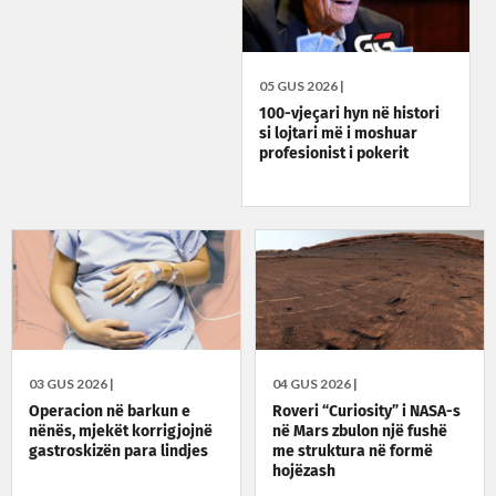
05 GUS 2026 |
100-vjeçari hyn në histori
si lojtari më i moshuar
profesionist i pokerit
03 GUS 2026 |
04 GUS 2026 |
Operacion në barkun e
Roveri “Curiosity” i NASA-s
nënës, mjekët korrigjojnë
në Mars zbulon një fushë
gastroskizën para lindjes
me struktura në formë
hojëzash