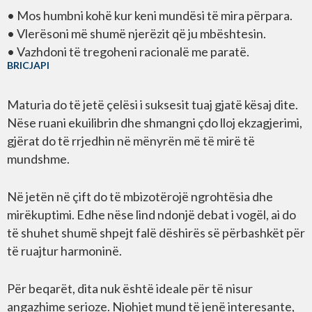
• Mos humbni kohë kur keni mundësi të mira përpara.
• Vlerësoni më shumë njerëzit që ju mbështesin.
• Vazhdoni të tregoheni racionalë me paratë.
BRICJAPI
Maturia do të jetë çelësi i suksesit tuaj gjatë kësaj dite.
Nëse ruani ekuilibrin dhe shmangni çdo lloj ekzagjerimi,
gjërat do të rrjedhin në mënyrën më të mirë të
mundshme.
Në jetën në çift do të mbizotërojë ngrohtësia dhe
mirëkuptimi. Edhe nëse lind ndonjë debat i vogël, ai do
të shuhet shumë shpejt falë dëshirës së përbashkët për
të ruajtur harmoninë.
Për beqarët, dita nuk është ideale për të nisur
angazhime serioze. Njohjet mund të jenë interesante,