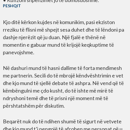
PESHQIT
Kjo ditë kërkon kujdes në komunikim, pasi ekziston
rreziku të flisni më shpejt sesa duhet dhe të lëndoni pa
dashje njerëzit që ju duan. Një fjalë e thënë në
momentin e gabuar mund të krijojë keqkuptime të
panevojshme.
Në dashuri mund të hasni dallime të forta mendimesh
me partnerin. Secili do të mbrojë këndvështrimin e vet
dhe kjo mund të sjellë debate të ashpra. Në vend që të
këmbëngulni me çdo kusht, do të ishte më mirë të
ndryshoni temë dhe të prisni një moment më të
përshtatshëm për diskutim.
Beqarët nuk do të ndihen shumë të sigurt në vetvete
dhe kjo mund t’i pengojë të afrohen me personat që u