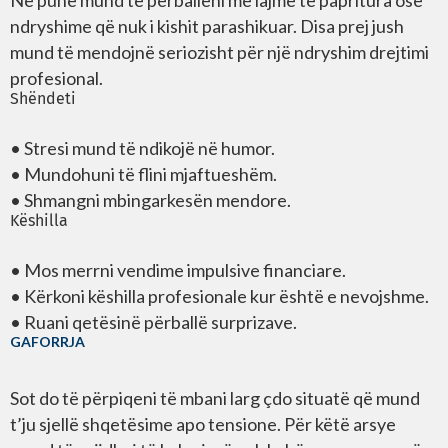
ndryshime që nuk i kishit parashikuar. Disa prej jush
mund të mendojnë seriozisht për një ndryshim drejtimi
profesional.
Shëndeti
• Stresi mund të ndikojë në humor.
• Mundohuni të flini mjaftueshëm.
• Shmangni mbingarkesën mendore.
Këshilla
• Mos merrni vendime impulsive financiare.
• Kërkoni këshilla profesionale kur është e nevojshme.
• Ruani qetësinë përballë surprizave.
GAFORRJA
Sot do të përpiqeni të mbani larg çdo situatë që mund
t’ju sjellë shqetësime apo tensione. Për këtë arsye