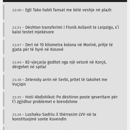
22:00
- Egli Tako habit fansat me këtë veshje në plazh
21:51
- Dështon transferimi i Fisnik Asllanit te Leipzigu, s’i
kaloi testet mjekësore
21:47
- Deri në 10 kilometra kolona në Morinë, pritje të
gjata për të hyrë në Kosovë
21:40
- 82-vjeçarja goditet nga një veturë në Korçë,
dërgohet në spital
21:38
- Zelensky arrin në Serbi, pritet të takohet me
Vuçiqin
21:35
- Hoti-Abdixhikut: Po dëshiron poste qeveritare për
t’i zgjidhur problemet e brendshme
21:24
- Lushaku-Sadriu: E thërrasim LVV-në ta
konstituojmë sonte Kuvendin