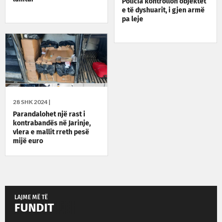
Policia kontrollon objektet
e të dyshuarit, i gjen armë
pa leje
28 SHK 2024 |
Parandalohet një rast i
kontrabandës në Jarinje,
vlera e mallit rreth pesë
mijë euro
LAJME MË TË
FUNDIT