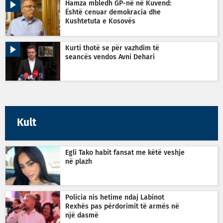
Hamza mbledh GP-në në Kuvend:
Është cenuar demokracia dhe
Kushtetuta e Kosovës
Kurti thotë se për vazhdim të
seancës vendos Avni Dehari
Kult
Egli Tako habit fansat me këtë veshje
në plazh
Policia nis hetime ndaj Labinot
Rexhës pas përdorimit të armës në
një dasmë