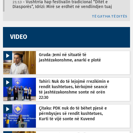
21:13
- Vushtrria hap festivalin tradicional “Ditët e
Diasporës”, Idrizi: Mirë se erdhët në vendlindjen tuaj
TË GJITHA TË DITËS
VIDEO
Gruda: Jemi në situatë të
jashtëzakonshme, anarki e plotë
Tahiri: Nuk do të lejojmë rrezikimin e
rendit kushtetues, kërkojmë seancë
të jashtëzakonshme sonte në orën
22:30
Çitaku: PDK nuk do të bëhet pjesë e
përmbysjes së rendit kushtetues,
Kurti të vijë sonte në Kuvend