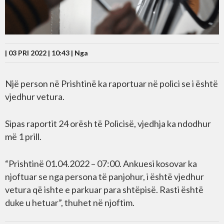
| 03 PRI 2022 | 10:43 |
Nga
Një person në Prishtinë ka raportuar në polici se i është
vjedhur vetura.
Sipas raportit 24 orësh të Policisë, vjedhja ka ndodhur
më 1 prill.
“Prishtinë 01.04.2022 – 07:00. Ankuesi kosovar ka
njoftuar se nga persona të panjohur, i është vjedhur
vetura që ishte e parkuar para shtëpisë. Rasti është
duke u hetuar”, thuhet në njoftim.