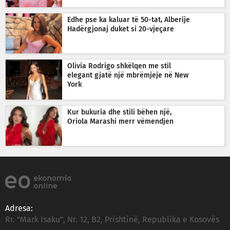
Edhe pse ka kaluar të 50-tat, Alberije
Hadërgjonaj duket si 20-vjeçare
Olivia Rodrigo shkëlqen me stil
elegant gjatë një mbrëmjeje në New
York
Kur bukuria dhe stili bëhen një,
Oriola Marashi merr vëmendjen
Adresa:
Rr. "Mark Isaku", Nr. 12, B2, Prishtinë, Republika e Kosovës