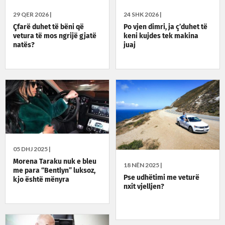
29 QER 2026 |
24 SHK 2026 |
Çfarë duhet të bëni që
Po vjen dimri, ja ç’duhet të
vetura të mos ngrijë gjatë
keni kujdes tek makina
natës?
juaj
05 DHJ 2025 |
Morena Taraku nuk e bleu
18 NËN 2025 |
me para “Bentlyn” luksoz,
Pse udhëtimi me veturë
kjo është mënyra
nxit vjelljen?