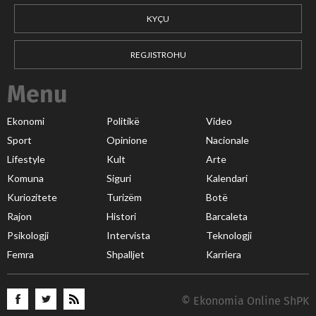
KYÇU
REGJISTROHU
Menu
Ekonomi
Politikë
Video
Sport
Opinione
Nacionale
Lifestyle
Kult
Arte
Komuna
Siguri
Kalendari
Kuriozitete
Turizëm
Botë
Rajon
Histori
Barcaleta
Psikologji
Intervista
Teknologji
Femra
Shpalljet
Karriera
© Ekonomia Online ShPK