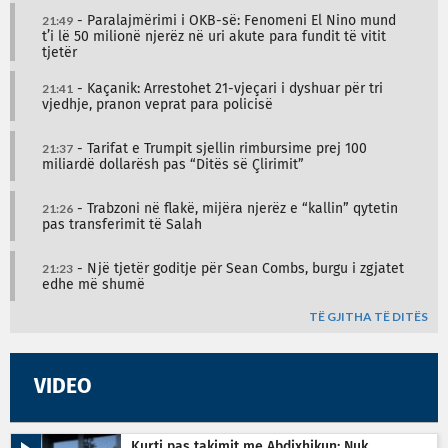
21:49
- Paralajmërimi i OKB-së: Fenomeni El Nino mund
t’i lë 50 milionë njerëz në uri akute para fundit të vitit
tjetër
21:41
- Kaçanik: Arrestohet 21-vjeçari i dyshuar për tri
vjedhje, pranon veprat para policisë
21:37
- Tarifat e Trumpit sjellin rimbursime prej 100
miliardë dollarësh pas “Ditës së Çlirimit”
21:26
- Trabzoni në flakë, mijëra njerëz e “kallin” qytetin
pas transferimit të Salah
21:23
- Një tjetër goditje për Sean Combs, burgu i zgjatet
edhe më shumë
TË GJITHA TË DITËS
VIDEO
Kurti pas takimit me Abdixhikun: Nuk