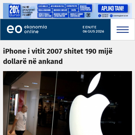
E ENJTE
06 GUS 2026
iPhone i vitit 2007 shitet 190 mijë
dollarë në ankand