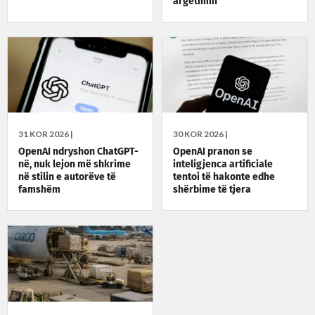
argëtimin
31 KOR 2026 |
30 KOR 2026 |
OpenAI ndryshon ChatGPT-
OpenAI pranon se
në, nuk lejon më shkrime
inteligjenca artificiale
në stilin e autorëve të
tentoi të hakonte edhe
famshëm
shërbime të tjera