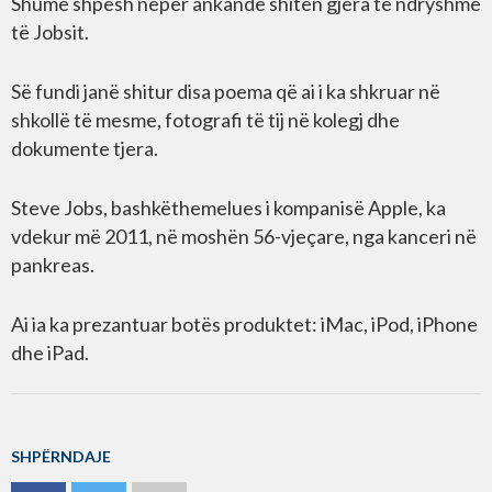
Shumë shpesh nëpër ankande shiten gjëra të ndryshme
të Jobsit.
Së fundi janë shitur disa poema që ai i ka shkruar në
shkollë të mesme, fotografi të tij në kolegj dhe
dokumente tjera.
Steve Jobs, bashkëthemelues i kompanisë Apple, ka
vdekur më 2011, në moshën 56-vjeçare, nga kanceri në
pankreas.
Ai ia ka prezantuar botës produktet: iMac, iPod, iPhone
dhe iPad.
SHPËRNDAJE