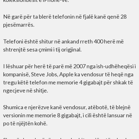
Në garë për ta blerë telefonin në fjalë kanë qenë 28
pjesëmarrës.
Telefoni është shitur në ankand rreth 400 herë më
shtrenjtë sesa çmimi i tij origjinal.
I lëshuar për herë të parë më 2007 nga ish-udhëheqësi i
kompanisë, Steve Jobs, Apple ka vendosur të heqë nga
tregu këtë telefon me memorie 4 gigabajt për shkak të
ngecjeve në shitje.
Shumica e njerëzve kanë vendosur, atëbotë, të blejnë
versionin me memorie 8 gigabajt, i cili është lansuar në
po të njëjtën kohë.