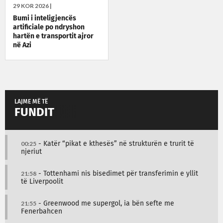
29 KOR 2026 |
Bumi i inteligjencës
artificiale po ndryshon
hartën e transportit ajror
në Azi
LAJME MË TË
FUNDIT
00:25
- Katër “pikat e kthesës” në strukturën e trurit të
njeriut
21:58
- Tottenhami nis bisedimet për transferimin e yllit
të Liverpoolit
21:55
- Greenwood me supergol, ia bën sefte me
Fenerbahcen