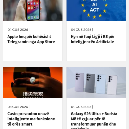
04 GUS 2026 |
04 GUS 2026 |
Apple heq përkohësisht
Hyn në fuqi Ligji i BE për
Telegramin nga App Store
Inteligjencën Artificiale
03 GUS 2026 |
01 GUS 2026 |
Casio prezanton unazë
Galaxy S26 Ultra + Buds4:
inteligjente me funksione
Më të zgjuar për të
të orës smart
transformuar punën dhe