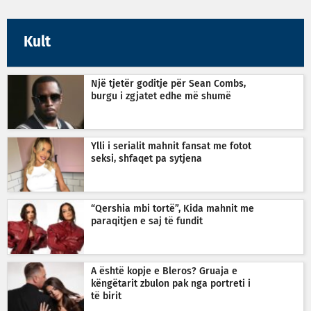
Kult
Një tjetër goditje për Sean Combs,
burgu i zgjatet edhe më shumë
Ylli i serialit mahnit fansat me fotot
seksi, shfaqet pa sytjena
“Qershia mbi tortë”, Kida mahnit me
paraqitjen e saj të fundit
A është kopje e Bleros? Gruaja e
këngëtarit zbulon pak nga portreti i
të birit