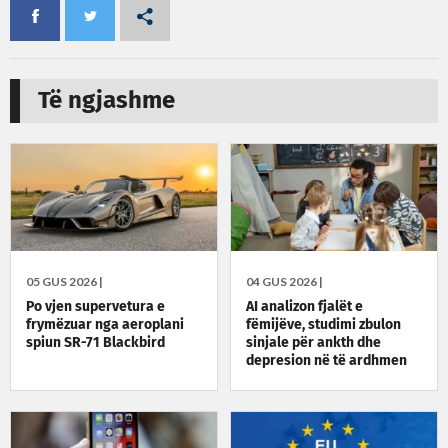
Të ngjashme
05 GUS 2026 |
04 GUS 2026 |
Po vjen supervetura e
AI analizon fjalët e
frymëzuar nga aeroplani
fëmijëve, studimi zbulon
spiun SR-71 Blackbird
sinjale për ankth dhe
depresion në të ardhmen