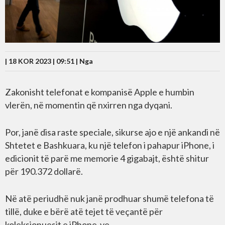
| 18 KOR 2023 | 09:51 |
Nga
Zakonisht telefonat e kompanisë Apple e humbin
vlerën, në momentin që nxirren nga dyqani.
Por, janë disa raste speciale, sikurse ajo e një ankandi në
Shtetet e Bashkuara, ku një telefon i pahapur iPhone, i
edicionit të parë me memorie 4 gigabajt, është shitur
për 190.372 dollarë.
Në atë periudhë nuk janë prodhuar shumë telefona të
tillë, duke e bërë atë tejet të veçantë për
koleksionuesit e iPhone-ve.