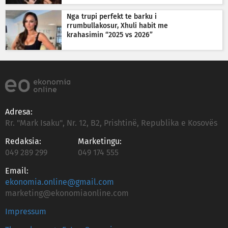
Nga trupi perfekt te barku i
rrumbullakosur, Xhuli habit me
krahasimin “2025 vs 2026”
Adresa:
Rr. "Mark Isaku", Nr. 12, B2, Prishtinë, Republika e Kosovës
Redaksia:
Marketingu:
049 289 299
049 174 555
Email:
ekonomia.online@gmail.com
marketing@ekonomiaonline.com
Impressum