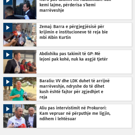
kemi lajme, përderisa s’kemi
marrëveshje
Zemaj: Barra e përgjegjësisë për
krijimin e institucioneve të reja bie
mbi Albin Kurtin
Abdixhiku pas takimit të GP: Më
lejoni pak kohë, nuk ka asgjë tjetër
Baraliu: VV dhe LDK duhet të arrijnë
marrëveshje, ndryshe do të dihet
kush është fajtor për zgjedhjet e
reja
Aliu pas intervistimit në Prokurori:
Kam vepruar në përputhje me ligjin,
ndihem i lehtësuar