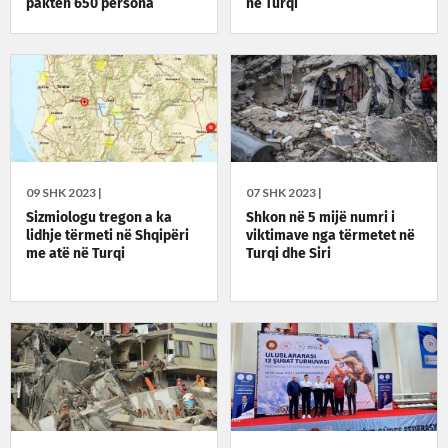
paktën 650 persona
në Turqi
09 SHK 2023 |
07 SHK 2023 |
Sizmiologu tregon a ka
Shkon në 5 mijë numri i
lidhje tërmeti në Shqipëri
viktimave nga tërmetet në
me atë në Turqi
Turqi dhe Siri