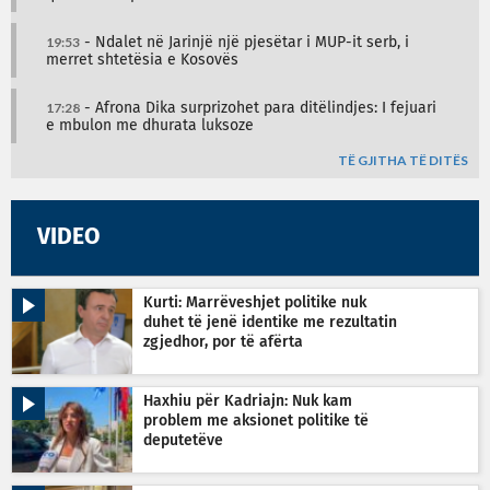
19:53
- Ndalet në Jarinjë një pjesëtar i MUP-it serb, i
merret shtetësia e Kosovës
17:28
- Afrona Dika surprizohet para ditëlindjes: I fejuari
e mbulon me dhurata luksoze
TË GJITHA TË DITËS
VIDEO
Kurti: Marrëveshjet politike nuk
duhet të jenë identike me rezultatin
zgjedhor, por të afërta
Haxhiu për Kadriajn: Nuk kam
problem me aksionet politike të
deputetëve