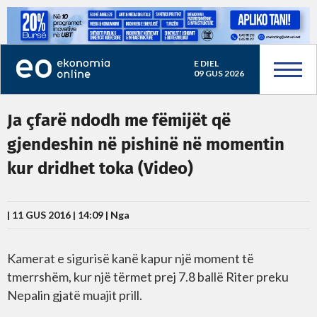
E DIEL
09 GUS 2026
Ja çfarë ndodh me fëmijët që
gjendeshin në pishinë në momentin
kur dridhet toka (Video)
| 11 GUS 2016 | 14:09 |
Nga
Kamerat e sigurisë kanë kapur një moment të
tmerrshëm, kur një tërmet prej 7.8 ballë Riter preku
Nepalin gjatë muajit prill.