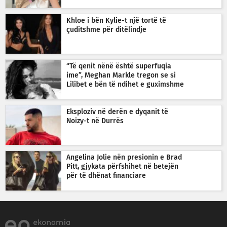
Khloe i bën Kylie-t një tortë të
çuditshme për ditëlindje
“Të qenit nënë është superfuqia
ime”, Meghan Markle tregon se si
Lilibet e bën të ndihet e guximshme
Eksploziv në derën e dyqanit të
Noizy-t në Durrës
Angelina Jolie nën presionin e Brad
Pitt, gjykata përfshihet në betejën
për të dhënat financiare