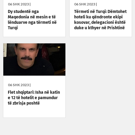
06 SHK 2023 |
06 SHK 2023 |
Dy studentë nga
Tërmeti në Turqi: Dëmtohet
Maqedonia në mesin e të
hoteli ku qëndronte ekipi
lënduarve nga tërmeti në
kosovar, delegacioni është
Turqi
duke u kthyer në Prishtinë
06 SHK 2023 |
Flet shqiptari: Isha në katin
e 12 të hotelit e pamundur
të zbrisja poshtë