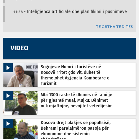
11:58
- Inteligjenca artificiale dhe planifikimi i pushimeve
TË GJITHA TË DITËS
VIDEO
Sogojeva: Numri i turistëve në
Kosovë rritet çdo vit, duhet të
themelohet Agjencia Kombëtare e
Turizmit
Mbi 1300 raste të dhunës në familje
për gjashtë muaj, Mujku: Dënimet
nuk mjaftojnë, nevojitet vetëdijesim
Kosova drejt plakjes së popullsisë,
Behrami paralajmëron pasoja për
ekonominë dhe sistemin