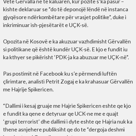
Vetë Gërvalla në të kaluarën, kur pozitë s’ka pasur –
kishte deklaruar se “do të deponojë lëndë në instanca
gjyqësore ndërkombëtare për vrasjet politike”, duke i
inkriminuar ish-pjesëtarët e UÇK-së.
Opozita në Kosovë e ka akuzuar vazhdimisht Gërvallën
si politikane që është kundër UÇK-së. E kjo e fundit iu
ka kthyer se pikërisht ‘PDK-ja ka abuzuar me UÇK-në”.
Pas postimit në Facebook ku s’e përmendi luftën
çlirimtare, analisti Petrit Zogaj e ka krahasuar Gërvallën
me Hajrije Spikericen.
“Dallimi i kesaj gruaje me Hajrie Spikericen eshte qe kjo
e fundit ka qene e detyruar qe UCK-ne me e quajt
‘grupi terrorist’ dhe dallimi i dyte eshte qe Hajria nuk ka
thene asnjehere publiksiht qe do te “dergoja deshmi