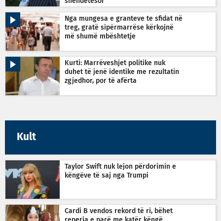
shëndetësor
Nga mungesa e granteve te sfidat në
treg, gratë sipërmarrëse kërkojnë
më shumë mbështetje
Kurti: Marrëveshjet politike nuk
duhet të jenë identike me rezultatin
zgjedhor, por të afërta
Kult
Taylor Swift nuk lejon përdorimin e
këngëve të saj nga Trumpi
Cardi B vendos rekord të ri, bëhet
reperja e parë me katër këngë