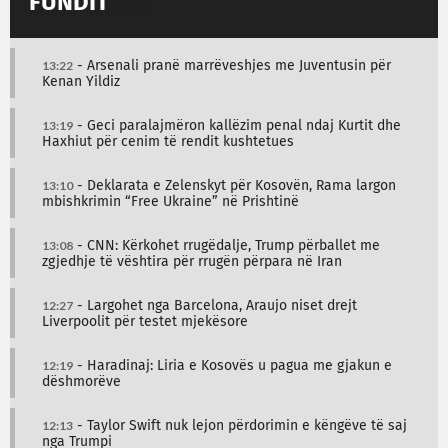
FUNDIT
13:22
- Arsenali pranë marrëveshjes me Juventusin për
Kenan Yildiz
13:19
- Geci paralajmëron kallëzim penal ndaj Kurtit dhe
Haxhiut për cenim të rendit kushtetues
13:10
- Deklarata e Zelenskyt për Kosovën, Rama largon
mbishkrimin “Free Ukraine” në Prishtinë
13:08
- CNN: Kërkohet rrugëdalje, Trump përballet me
zgjedhje të vështira për rrugën përpara në Iran
12:27
- Largohet nga Barcelona, Araujo niset drejt
Liverpoolit për testet mjekësore
12:19
- Haradinaj: Liria e Kosovës u pagua me gjakun e
dëshmorëve
12:13
- Taylor Swift nuk lejon përdorimin e këngëve të saj
nga Trumpi