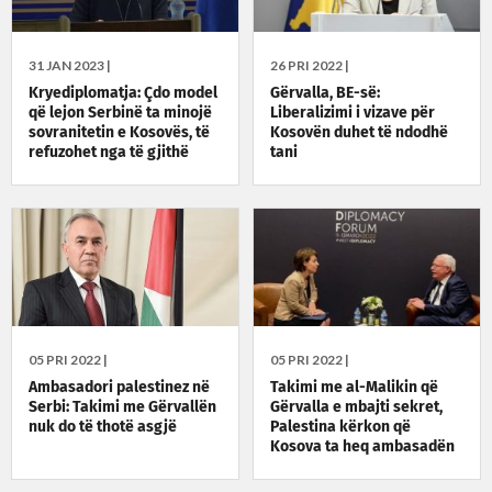
31 JAN 2023 |
26 PRI 2022 |
Kryediplomatja: Çdo model
Gërvalla, BE-së:
që lejon Serbinë ta minojë
Liberalizimi i vizave për
sovranitetin e Kosovës, të
Kosovën duhet të ndodhë
refuzohet nga të gjithë
tani
05 PRI 2022 |
05 PRI 2022 |
Ambasadori palestinez në
Takimi me al-Malikin që
Serbi: Takimi me Gërvallën
Gërvalla e mbajti sekret,
nuk do të thotë asgjë
Palestina kërkon që
Kosova ta heq ambasadën
nga Jerusalemi