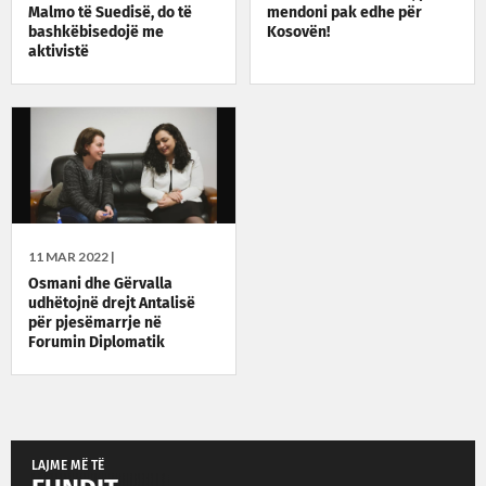
Malmo të Suedisë, do të
mendoni pak edhe për
bashkëbisedojë me
Kosovën!
aktivistë
11 MAR 2022 |
Osmani dhe Gërvalla
udhëtojnë drejt Antalisë
për pjesëmarrje në
Forumin Diplomatik
LAJME MË TË