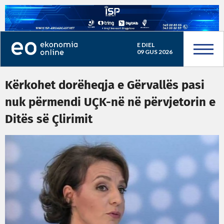
E DIEL
09 GUS 2026
Kërkohet dorëheqja e Gërvallës pasi
nuk përmendi UÇK-në në përvjetorin e
Ditës së Çlirimit