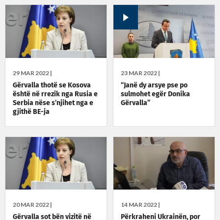
29 MAR 2022 |
23 MAR 2022 |
Gërvalla thotë se Kosova
“Janë dy arsye pse po
është në rrezik nga Rusia e
sulmohet egër Donika
Serbia nëse s’njihet nga e
Gërvalla”
gjithë BE-ja
20 MAR 2022 |
14 MAR 2022 |
Gërvalla sot bën vizitë në
Përkraheni Ukrainën, por