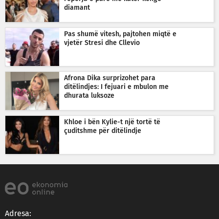
diamant
Pas shumë vitesh, pajtohen miqtë e
vjetër Stresi dhe Cllevio
Afrona Dika surprizohet para
ditëlindjes: I fejuari e mbulon me
dhurata luksoze
Khloe i bën Kylie-t një tortë të
çuditshme për ditëlindje
Adresa: