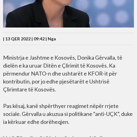
| 13 QER 2022 | 09:42 |
Nga
Ministrja e Jashtme e Kosovës, Donika Gërvalla, të
dielën e ka uruar Ditën e Çlirimit të Kosovës. Ka
përmendur NATO-n dhe ushtarët e KFOR-it për
kontributin, por jo edhe pjesëtarët e Ushtrisë
Çlirimtare të Kosovës.
Pas kësaj, kanë shpërthyer reagimet nëpër rrjete
sociale. Gërvalla u akuzua si politikane “anti-UÇK”, duke
ia kërkuar edhe dorëheqjen.