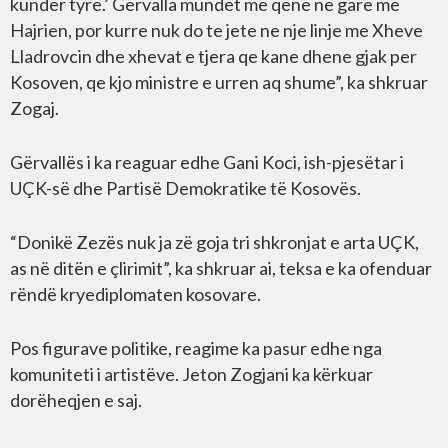
kunder tyre.’ Gervalla mundet me qene ne gare me
Hajrien, por kurre nuk do te jete ne nje linje me Xheve
Lladrovcin dhe xhevat e tjera qe kane dhene gjak per
Kosoven, qe kjo ministre e urren aq shume”, ka shkruar
Zogaj.
Gërvallës i ka reaguar edhe Gani Koci, ish-pjesëtar i
UÇK-së dhe Partisë Demokratike të Kosovës.
“Donikë Zezës nuk ja zë goja tri shkronjat e arta UÇK,
as në ditën e çlirimit”, ka shkruar ai, teksa e ka ofenduar
rëndë kryediplomaten kosovare.
Pos figurave politike, reagime ka pasur edhe nga
komuniteti i artistëve. Jeton Zogjani ka kërkuar
dorëheqjen e saj.