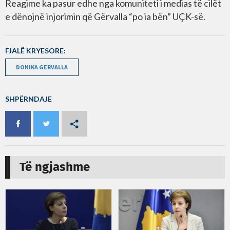
Reagime ka pasur edhe nga komuniteti i medias të cilët
e dënojnë injorimin që Gërvalla “po ia bën” UÇK-së.
FJALË KRYESORE:
DONIKA GERVALLA
SHPËRNDAJE
Të ngjashme