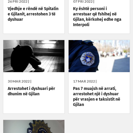
26 PRI 2022 |
07 PRI 2022 |
Vjedhje e rëndë në Spitalin
Ky është personi i
e Gjilanit, arrestohen 3 të
arrestuar që fshihej në
dyshuar
Gjilan, kërkohej edhe nga
Interpoli
30 MAR 2022 |
17 MAR 2022 |
Arrestohet i dyshuari për
Pas 7 muajsh në arrati,
dhunim në Gjilan
arrestohet një i dyshuar
për vrasjen e taksistit në
Gjilan