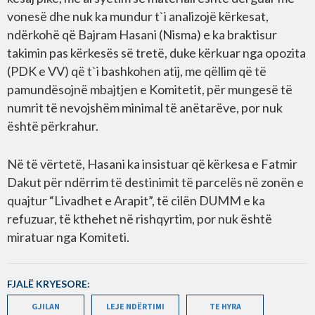
vonesë dhe nuk ka mundur t`i analizojë kërkesat,
ndërkohë që Bajram Hasani (Nisma) e ka braktisur
takimin pas kërkesës së tretë, duke kërkuar nga opozita
(PDK e VV) që t`i bashkohen atij, me qëllim që të
pamundësojnë mbajtjen e Komitetit, për mungesë të
numrit të nevojshëm minimal të anëtarëve, por nuk
është përkrahur.
Në të vërtetë, Hasani ka insistuar që kërkesa e Fatmir
Dakut për ndërrim të destinimit të parcelës në zonën e
quajtur “Livadhet e Arapit”, të cilën DUMM e ka
refuzuar, të kthehet në rishqyrtim, por nuk është
miratuar nga Komiteti.
FJALË KRYESORE:
GJILAN
LEJE NDËRTIMI
TE HYRA