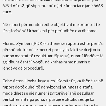
6794.64 m2, që shprehur në mjete financiare janë 5668
euro.
Në raport përmenden edhe objektivat me prioritet të
Drejtorisë së Urbanizmit për periudhën e ardhshme.
Florina Zymberi (PDK) ka thënë se raporti është për t`u
përshëndetur nëse merret parasysh fakti se drejtoria
punon me staf të reduktuar. Sipas saj, numri i lëndëve të
zgjidhura është i vogël, në krahasim me numrin e
lëndëve që procedurë.
Edhe Arton Hoxha, kryesues i Komitetit, ka thënë se në
raport do të duhej të nënvizohej mungesa e stafit,
meqë dihet se një numër i zyrtarëve janë pezulluar
përkohësisht nga puna, si pasojë e aktakuzës që ka
ngritur prokuroria, nën dyshimin për keqpërdorim të