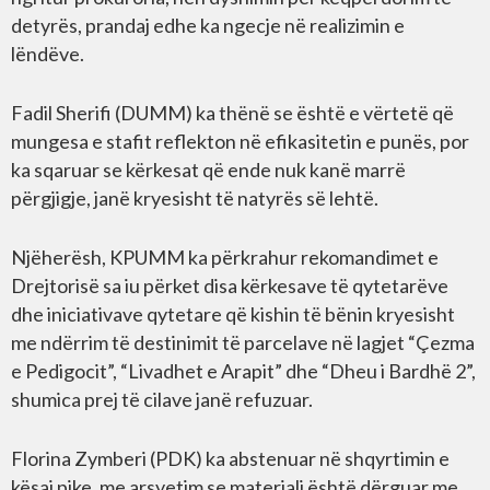
detyrës, prandaj edhe ka ngecje në realizimin e
lëndëve.
Fadil Sherifi (DUMM) ka thënë se është e vërtetë që
mungesa e stafit reflekton në efikasitetin e punës, por
ka sqaruar se kërkesat që ende nuk kanë marrë
përgjigje, janë kryesisht të natyrës së lehtë.
Njëherësh, KPUMM ka përkrahur rekomandimet e
Drejtorisë sa iu përket disa kërkesave të qytetarëve
dhe iniciativave qytetare që kishin të bënin kryesisht
me ndërrim të destinimit të parcelave në lagjet “Çezma
e Pedigocit”, “Livadhet e Arapit” dhe “Dheu i Bardhë 2”,
shumica prej të cilave janë refuzuar.
Florina Zymberi (PDK) ka abstenuar në shqyrtimin e
kësaj pike, me arsyetim se materiali është dërguar me