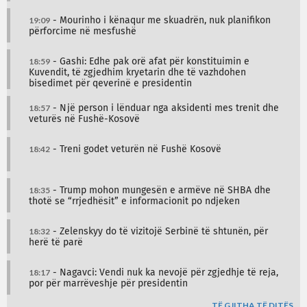
19:09
- Mourinho i kënaqur me skuadrën, nuk planifikon
përforcime në mesfushë
18:59
- Gashi: Edhe pak orë afat për konstituimin e
Kuvendit, të zgjedhim kryetarin dhe të vazhdohen
bisedimet për qeverinë e presidentin
18:57
- Një person i lënduar nga aksidenti mes trenit dhe
veturës në Fushë-Kosovë
18:42
- Treni godet veturën në Fushë Kosovë
18:35
- Trump mohon mungesën e armëve në SHBA dhe
thotë se “rrjedhësit” e informacionit po ndjeken
18:32
- Zelenskyy do të vizitojë Serbinë të shtunën, për
herë të parë
18:17
- Nagavci: Vendi nuk ka nevojë për zgjedhje të reja,
por për marrëveshje për presidentin
TË GJITHA TË DITËS