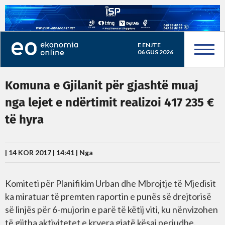
E ENJTE
06 GUS 2026
Komuna e Gjilanit për gjashtë muaj
nga lejet e ndërtimit realizoi 417 235 €
të hyra
| 14 KOR 2017 | 14:41 |
Nga
Komiteti për Planifikim Urban dhe Mbrojtje të Mjedisit
ka miratuar të premten raportin e punës së drejtorisë
së linjës për 6-mujorin e parë të këtij viti, ku nënvizohen
të gjitha aktivitetet e kryera gjatë kësaj periudhe.