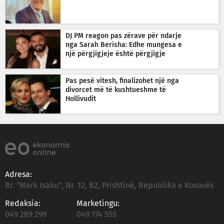
DJ PM reagon pas zërave për ndarje
nga Sarah Berisha: Edhe mungesa e
një përgjigjeje është përgjigje
Pas pesë vitesh, finalizohet një nga
divorcet më të kushtueshme të
Hollivudit
Adresa:
Rr. "Mark Isaku", Nr. 12, B2, Prishtinë, Republika e Kosovës
Redaksia:
Marketingu:
049 289 299
049 174 555