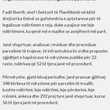
Fadil Sherifi, shef i Sektorit të Planifikimit në këtë
drejtori ka thënë se gatishmëria e qytetareve për të
legalizuar ndërtimet e reja, duke u pajisur me leje
ndërtimore, ka qenë më e madhe se asnjëherë më parë.
Janë shqyrtuar, analizuar, reviduar dhe proceduar
parcelime të trojeve, të infrastrukturës si dhe propozim
zgjidhjet e hapësirave të ndryshme publike për 22
raste, ndërkaq që 52 të tjera janë në procedurë.
Përndryshe, gjatë kësaj periudhe, janë pranuar gjithsej
348 kërkesa të ndryshme për parcelim të truallit,
kushte ndërtimi, leje ndërtimi, leje përdorimi, leje
rrënimi, ankesa dhe 292 prej tyre janë shqyrtuar, kurse
56 të tjera janë në procedurë.