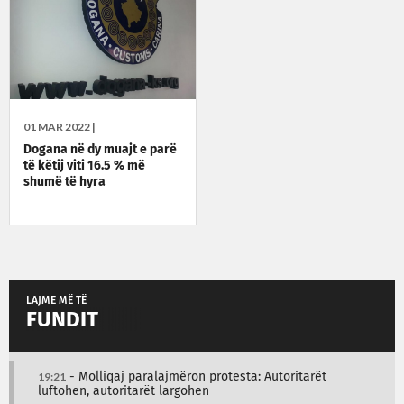
01 MAR 2022 |
Dogana në dy muajt e parë
të këtij viti 16.5 % më
shumë të hyra
LAJME MË TË
FUNDIT
19:21
- Molliqaj paralajmëron protesta: Autoritarët
luftohen, autoritarët largohen