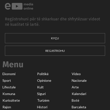
Regjistrohuni për të shkarkuar dhe shfrytëzuar videot
në kualitet të lartë.
KYÇU
REGJISTROHU
Menu
Ekonomi
Politikë
Video
Sport
Opinione
Nacionale
Lifestyle
Kult
Arte
Komuna
Siguri
Kalendari
Kuriozitete
Turizëm
Botë
Rajon
Histori
Barcaleta