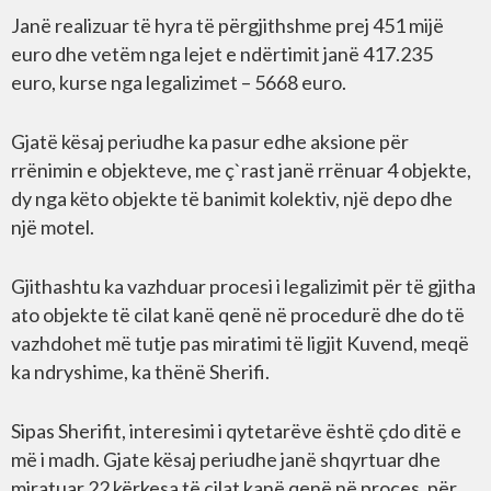
Janë realizuar të hyra të përgjithshme prej 451 mijë
euro dhe vetëm nga lejet e ndërtimit janë 417.235
euro, kurse nga legalizimet – 5668 euro.
Gjatë kësaj periudhe ka pasur edhe aksione për
rrënimin e objekteve, me ç`rast janë rrënuar 4 objekte,
dy nga këto objekte të banimit kolektiv, një depo dhe
një motel.
Gjithashtu ka vazhduar procesi i legalizimit për të gjitha
ato objekte të cilat kanë qenë në procedurë dhe do të
vazhdohet më tutje pas miratimi të ligjit Kuvend, meqë
ka ndryshime, ka thënë Sherifi.
Sipas Sherifit, interesimi i qytetarëve është çdo ditë e
më i madh. Gjate kësaj periudhe janë shqyrtuar dhe
miratuar 22 kërkesa të cilat kanë qenë në proces, për