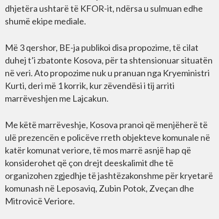
dhjetëra ushtarë të KFOR-it, ndërsa u sulmuan edhe
shumë ekipe mediale.
Më 3 qershor, BE-ja publikoi disa propozime, të cilat
duhej t’i zbatonte Kosova, për ta shtensionuar situatën
në veri. Ato propozime nuk u pranuan nga Kryeministri
Kurti, deri më 1 korrik, kur zëvendësi i tij arriti
marrëveshjen me Lajcakun.
Me këtë marrëveshje, Kosova pranoi që menjëherë të
ulë prezencën e policëve rreth objekteve komunale në
katër komunat veriore, të mos marrë asnjë hap që
konsiderohet që çon drejt deeskalimit dhe të
organizohen zgjedhje të jashtëzakonshme për kryetarë
komunash në Leposaviq, Zubin Potok, Zveçan dhe
Mitrovicë Veriore.