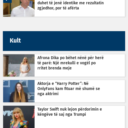
duhet të jenë identike me rezultatin
zgjedhor, por të afërta
Kult
Afrona Dika po bëhet nënë për herë
të parë: Një mrekulli e vogël po
rritet brenda meje
Aktorja e “Harry Potter”: Në
OnlyFans kam fituar më shumë se
nga aktrimi
Taylor Swift nuk lejon përdorimin e
këngëve të saj nga Trumpi