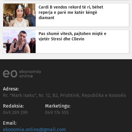
Cardi B vendos rekord të ri, bëhet
reperja e parë me katër këngë
diamant
Pas shumë vitesh, pajtohen miqtë e
vjetër Stresi dhe Cllevio
Adresa:
Rr. "Mark Isaku", Nr. 12, B2, Prishtinë, Republika e Kosovës
Redaksia:
Marketingu:
049 289 299
049 174 555
Email:
ekonomia.online@gmail.com