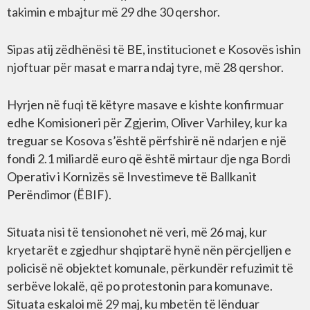
takimin e mbajtur më 29 dhe 30 qershor.
Sipas atij zëdhënësi të BE, institucionet e Kosovës ishin
njoftuar për masat e marra ndaj tyre, më 28 qershor.
Hyrjen në fuqi të këtyre masave e kishte konfirmuar
edhe Komisioneri për Zgjerim, Oliver Varhiley, kur ka
treguar se Kosova s’është përfshirë në ndarjen e një
fondi 2.1 miliardë euro që është mirtaur dje nga Bordi
Operativ i Kornizës së Investimeve të Ballkanit
Perëndimor (ËBIF).
Situata nisi të tensionohet në veri, më 26 maj, kur
kryetarët e zgjedhur shqiptarë hynë nën përcjelljen e
policisë në objektet komunale, përkundër refuzimit të
serbëve lokalë, që po protestonin para komunave.
Situata eskaloi më 29 maj, ku mbetën të lënduar