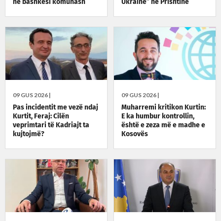
në bashkësi komunash
Ukraine” në Prishtinë
09 GUS 2026 |
09 GUS 2026 |
Pas incidentit me vezë ndaj
Muharremi kritikon Kurtin:
Kurtit, Feraj: Cilën
E ka humbur kontrollin,
veprimtari të Kadriajt ta
është e zeza më e madhe e
kujtojmë?
Kosovës