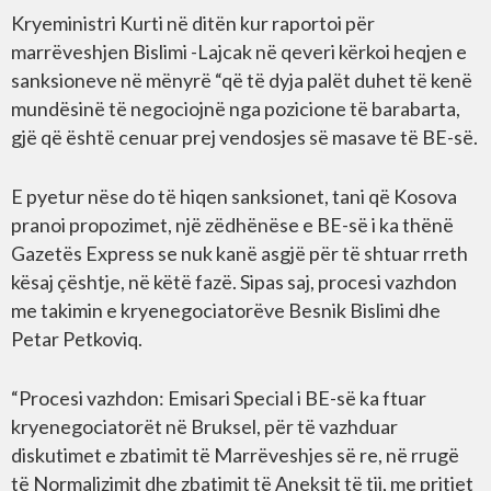
Kryeministri Kurti në ditën kur raportoi për
marrëveshjen Bislimi -Lajcak në qeveri kërkoi heqjen e
sanksioneve në mënyrë “që të dyja palët duhet të kenë
mundësinë të negociojnë nga pozicione të barabarta,
gjë që është cenuar prej vendosjes së masave të BE-së.
E pyetur nëse do të hiqen sanksionet, tani që Kosova
pranoi propozimet, një zëdhënëse e BE-së i ka thënë
Gazetës Express se nuk kanë asgjë për të shtuar rreth
kësaj çështje, në këtë fazë. Sipas saj, procesi vazhdon
me takimin e kryenegociatorëve Besnik Bislimi dhe
Petar Petkoviq.
“Procesi vazhdon: Emisari Special i BE-së ka ftuar
kryenegociatorët në Bruksel, për të vazhduar
diskutimet e zbatimit të Marrëveshjes së re, në rrugë
të Normalizimit dhe zbatimit të Aneksit të tij, me pritjet