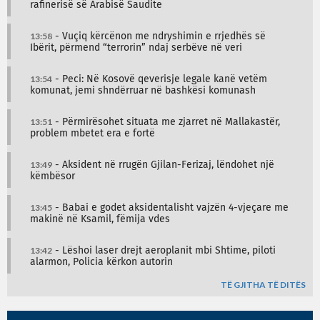
rafinerisë së Arabisë Saudite
13:58
- Vuçiq kërcënon me ndryshimin e rrjedhës së
Ibërit, përmend “terrorin” ndaj serbëve në veri
13:54
- Peci: Në Kosovë qeverisje legale kanë vetëm
komunat, jemi shndërruar në bashkësi komunash
13:51
- Përmirësohet situata me zjarret në Mallakastër,
problem mbetet era e fortë
13:49
- Aksident në rrugën Gjilan-Ferizaj, lëndohet një
këmbësor
13:45
- Babai e godet aksidentalisht vajzën 4-vjeçare me
makinë në Ksamil, fëmija vdes
13:42
- Lëshoi laser drejt aeroplanit mbi Shtime, piloti
alarmon, Policia kërkon autorin
TË GJITHA TË DITËS