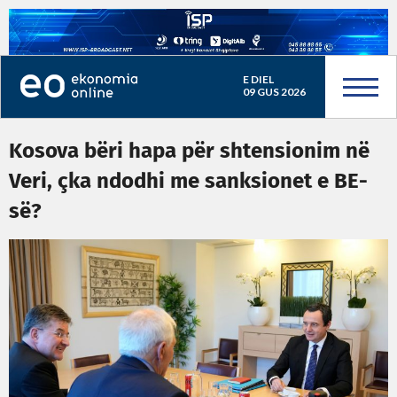
E DIEL
09 GUS 2026
Kosova bëri hapa për shtensionim në
Veri, çka ndodhi me sanksionet e BE-
së?