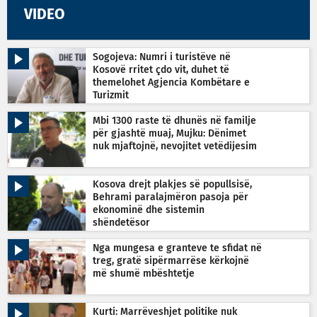
VIDEO
Sogojeva: Numri i turistëve në
Kosovë rritet çdo vit, duhet të
themelohet Agjencia Kombëtare e
Turizmit
Mbi 1300 raste të dhunës në familje
për gjashtë muaj, Mujku: Dënimet
nuk mjaftojnë, nevojitet vetëdijesim
Kosova drejt plakjes së popullsisë,
Behrami paralajmëron pasoja për
ekonominë dhe sistemin
shëndetësor
Nga mungesa e granteve te sfidat në
treg, gratë sipërmarrëse kërkojnë
më shumë mbështetje
Kurti: Marrëveshjet politike nuk