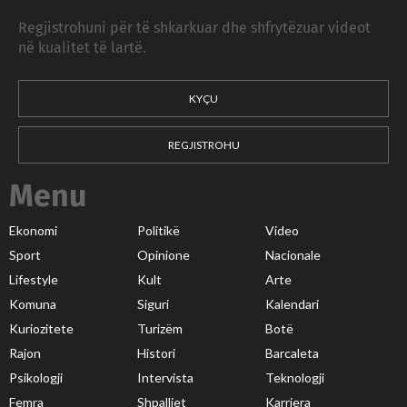
Regjistrohuni për të shkarkuar dhe shfrytëzuar videot
në kualitet të lartë.
KYÇU
REGJISTROHU
Menu
Ekonomi
Politikë
Video
Sport
Opinione
Nacionale
Lifestyle
Kult
Arte
Komuna
Siguri
Kalendari
Kuriozitete
Turizëm
Botë
Rajon
Histori
Barcaleta
Psikologji
Intervista
Teknologji
Femra
Shpalljet
Karriera