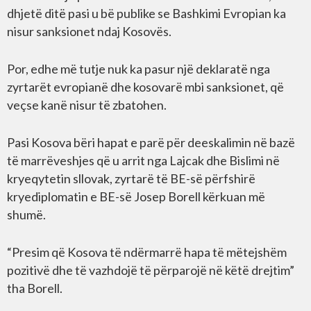
dhjetë ditë pasi u bë publike se Bashkimi Evropian ka
nisur sanksionet ndaj Kosovës.
Por, edhe më tutje nuk ka pasur një deklaratë nga
zyrtarët evropianë dhe kosovarë mbi sanksionet, që
veçse kanë nisur të zbatohen.
Pasi Kosova bëri hapat e parë për deeskalimin në bazë
të marrëveshjes që u arrit nga Lajcak dhe Bislimi në
kryeqytetin sllovak, zyrtarë të BE-së përfshirë
kryediplomatin e BE-së Josep Borell kërkuan më
shumë.
“Presim që Kosova të ndërmarrë hapa të mëtejshëm
pozitivë dhe të vazhdojë të përparojë në këtë drejtim”
tha Borell.