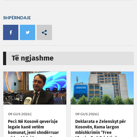
SHPËRNDAJE
Të ngjashme
09 GUS 2026 |
09 GUS 2026 |
Peci: Në Kosovë qeverisje
Deklarata e Zelenskyt për
legale kanë vetëm
Kosovën, Rama largon
komunat, jemi shndërruar
mbishkrimin “Free