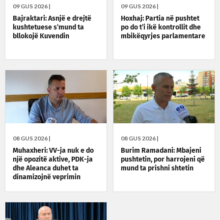
09 GUS 2026 |
09 GUS 2026 |
Bajraktari: Asnjë e drejtë
Hoxhaj: Partia në pushtet
kushtetuese s’mund ta
po do t’i ikë kontrollit dhe
bllokojë Kuvendin
mbikëqyrjes parlamentare
08 GUS 2026 |
08 GUS 2026 |
Muhaxheri: VV-ja nuk e do
Burim Ramadani: Mbajeni
një opozitë aktive, PDK-ja
pushtetin, por harrojeni që
dhe Aleanca duhet ta
mund ta prishni shtetin
dinamizojnë veprimin
politik