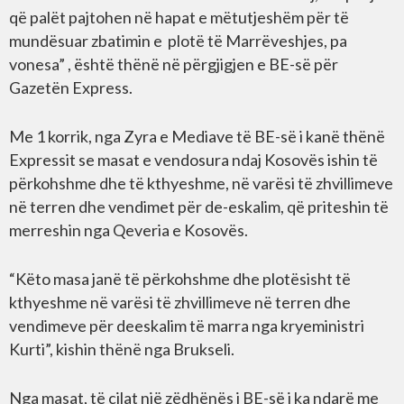
që palët pajtohen në hapat e mëtutjeshëm për të
mundësuar zbatimin e plotë të Marrëveshjes, pa
vonesa” , është thënë në përgjigjen e BE-së për
Gazetën Express.
Me 1 korrik, nga Zyra e Mediave të BE-së i kanë thënë
Expressit se masat e vendosura ndaj Kosovës ishin të
përkohshme dhe të kthyeshme, në varësi të zhvillimeve
në terren dhe vendimet për de-eskalim, që priteshin të
merreshin nga Qeveria e Kosovës.
“Këto masa janë të përkohshme dhe plotësisht të
kthyeshme në varësi të zhvillimeve në terren dhe
vendimeve për deeskalim të marra nga kryeministri
Kurti”, kishin thënë nga Brukseli.
Nga masat, të cilat një zëdhënës i BE-së i ka ndarë me