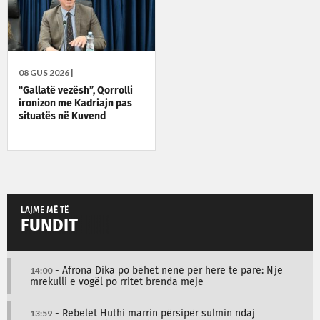
08 GUS 2026 |
“Gallatë vezësh”, Qorrolli
ironizon me Kadriajn pas
situatës në Kuvend
LAJME MË TË
FUNDIT
14:00
- Afrona Dika po bëhet nënë për herë të parë: Një
mrekulli e vogël po rritet brenda meje
13:59
- Rebelët Huthi marrin përsipër sulmin ndaj