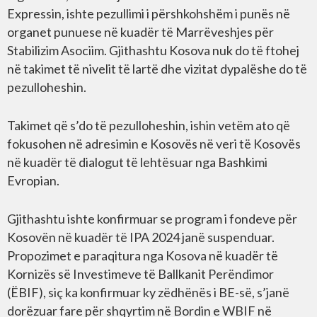
Expressin, ishte pezullimi i përshkohshëm i punës në
organet punuese në kuadër të Marrëveshjes për
Stabilizim Asociim. Gjithashtu Kosova nuk do të ftohej
në takimet të nivelit të lartë dhe vizitat dypalëshe do të
pezulloheshin.
Takimet që s’do të pezulloheshin, ishin vetëm ato që
fokusohen në adresimin e Kosovës në veri të Kosovës
në kuadër të dialogut të lehtësuar nga Bashkimi
Evropian.
Gjithashtu ishte konfirmuar se program i fondeve për
Kosovën në kuadër të IPA 2024 janë suspenduar.
Propozimet e paraqitura nga Kosova në kuadër të
Kornizës së Investimeve të Ballkanit Perëndimor
(ËBIF), siç ka konfirmuar ky zëdhënës i BE-së, s’janë
dorëzuar fare për shqyrtim në Bordin e WBIF në