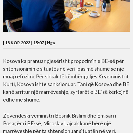
| 18 KOR 2023 | 15:07 |
Nga
Kosova ka pranuar pjesërisht propozimin e BE-së për
shtensionimin e situatës në veri, pas më shumë se një
muaj refuzimi. Për shkak të këmbënguljes Kryeministrit
Kurti, Kosova ishte sanksionuar. Tani që Kosova dhe BE
kanë arritur një marrëveshje, zyrtarët e BE’së kërkojnë
edhe më shumë.
Zëvendëskryeministri Besnik Bislimi dhe Emisari i
Posaçëm i BE-së, Miroslav Lajcak kanë bërë një
marrëveshje për ta shtensionuar situatën në veri,