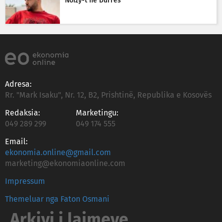
Noizy-t në Durrës
Adresa:
Rr. "Mark Isaku", Nr. 12, B2, Prishtinë, Republika e Kosovës
Redaksia:
Marketingu:
049 289 299
049 174 555
Email:
ekonomia.online@gmail.com
marketing@ekonomiaonline.com
Impressum
Themeluar nga Faton Osmani
Arkivi i lajmeve