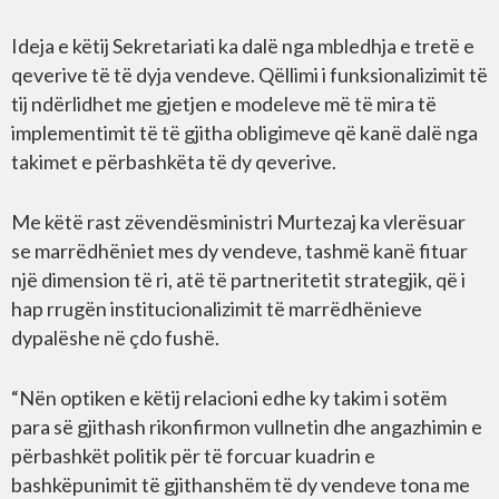
Ideja e këtij Sekretariati ka dalë nga mbledhja e tretë e
qeverive të të dyja vendeve. Qëllimi i funksionalizimit të
tij ndërlidhet me gjetjen e modeleve më të mira të
implementimit të të gjitha obligimeve që kanë dalë nga
takimet e përbashkëta të dy qeverive.
Me këtë rast zëvendësministri Murtezaj ka vlerësuar
se marrëdhëniet mes dy vendeve, tashmë kanë fituar
një dimension të ri, atë të partneritetit strategjik, që i
hap rrugën institucionalizimit të marrëdhënieve
dypalëshe në çdo fushë.
“Nën optiken e këtij relacioni edhe ky takim i sotëm
para së gjithash rikonfirmon vullnetin dhe angazhimin e
përbashkët politik për të forcuar kuadrin e
bashkëpunimit të gjithanshëm të dy vendeve tona me