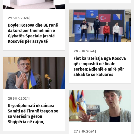
29 SHK 2024 |
Doyle: Kosova dhe BE ranë
dakord për themelimin e
Gjykatës Speciale jashtë
Kosovës për arsye të
sigurisë së dëshmitarëve
28 SHK 2024 |
Flet karateistja nga Kosova
që e mposhti në finale
serben: Ndjenjë e mirë për
shkak të së kaluarës
28 SHK 2024 |
Kryediplomati ukrainas:
Samiti në Tiranë tregon se
sa vlerësim gëzon
Shqipëria në rajon,
mbetemi të bashkuar
27 SHK 2024 |