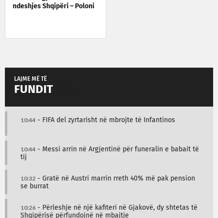
ndeshjes Shqipëri – Poloni
LAJME MË TË
FUNDIT
10:44
- FIFA del zyrtarisht në mbrojte të Infantinos
10:44
- Messi arrin në Argjentinë për funeralin e babait të
tij
10:32
- Gratë në Austri marrin rreth 40% më pak pension
se burrat
10:26
- Përleshje në një kafiteri në Gjakovë, dy shtetas të
Shqipërisë përfundojnë në mbajtje