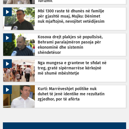
Turizmit
Mbi 1300 raste të dhunës në familje
për gjashtë muaj, Mujku: Dënimet
nuk mjaftojnë, nevojitet vetëdijesim
Kosova drejt plakjes së popullsisë,
Behrami paralajmëron pasoja për
ekonominë dhe sistemin
shëndetësor
Nga mungesa e granteve te sfidat në
treg, gratë sipërmarrëse kërkojnë
më shumë mbështetje
Kurti: Marrëveshjet politike nuk
duhet të jenë identike me rezultatin
zgjedhor, por të afërta