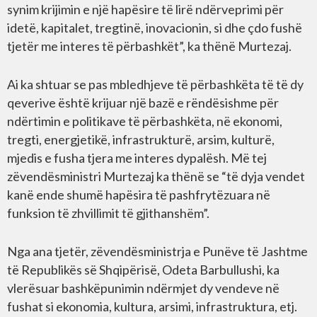
synim krijimin e një hapësire të lirë ndërveprimi për
idetë, kapitalet, tregtinë, inovacionin, si dhe çdo fushë
tjetër me interes të përbashkët”, ka thënë Murtezaj.
Ai ka shtuar se pas mbledhjeve të përbashkëta të të dy
qeverive është krijuar një bazë e rëndësishme për
ndërtimin e politikave të përbashkëta, në ekonomi,
tregti, energjetikë, infrastrukturë, arsim, kulturë,
mjedis e fusha tjera me interes dypalësh. Më tej
zëvendësministri Murtezaj ka thënë se “të dyja vendet
kanë ende shumë hapësira të pashfrytëzuara në
funksion të zhvillimit të gjithanshëm”.
Nga ana tjetër, zëvendësministrja e Punëve të Jashtme
të Republikës së Shqipërisë, Odeta Barbullushi, ka
vlerësuar bashkëpunimin ndërmjet dy vendeve në
fushat si ekonomia, kultura, arsimi, infrastruktura, etj.