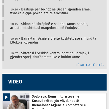
10:26
- Bastisje për bixhoz në Deçan, gjenden armë,
fishekë e çipa pokeri, tre të arrestuar
10:15
- Shkon në shtëpinë e saj dhe kanos babain,
arrestohet shtetasi maqedonas në Podujevë
10:10
- Bajraktari: Asnjë e drejtë kushtetuese s’mund ta
bllokojë Kuvendin
10:07
- Shtetasi i Serbisë kontrollohet në Bërnjak, i
gjendet sprej, shufër metalike e imitim arme
TË GJITHA TË DITËS
VIDEO
Sogojeva: Numri i turistëve në
Kosovë rritet çdo vit, duhet të
themelohet Agjencia Kombëtare e