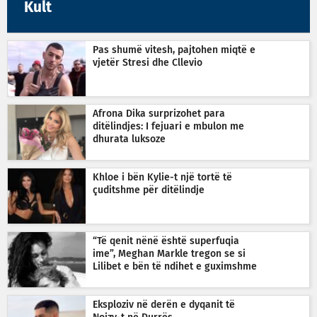
Kult
Pas shumë vitesh, pajtohen miqtë e
vjetër Stresi dhe Cllevio
Afrona Dika surprizohet para
ditëlindjes: I fejuari e mbulon me
dhurata luksoze
Khloe i bën Kylie-t një tortë të
çuditshme për ditëlindje
“Të qenit nënë është superfuqia
ime”, Meghan Markle tregon se si
Lilibet e bën të ndihet e guximshme
Eksploziv në derën e dyqanit të