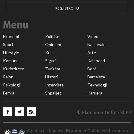
REGJISTROHU
Menu
Ekonomi
Politikë
Video
Sport
Opinione
Nacionale
Lifestyle
Kult
Arte
Komuna
Siguri
Kalendari
Kuriozitete
Turizëm
Botë
Rajon
Histori
Barcaleta
Psikologji
Intervista
Teknologji
Femra
Shpalljet
Karriera
© Ekonomia Online ShPK
Agjencia e lajmeve Ekonomia Online është anëtare