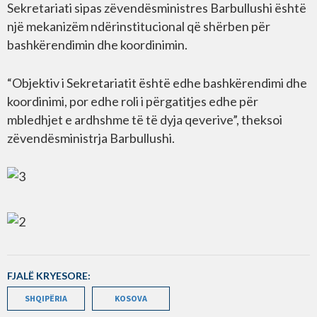
Sekretariati sipas zëvendësministres Barbullushi është
një mekanizëm ndërinstitucional që shërben për
bashkërendimin dhe koordinimin.
“Objektiv i Sekretariatit është edhe bashkërendimi dhe
koordinimi, por edhe roli i përgatitjes edhe për
mbledhjet e ardhshme të të dyja qeverive”, theksoi
zëvendësministrja Barbullushi.
FJALË KRYESORE:
SHQIPËRIA
KOSOVA