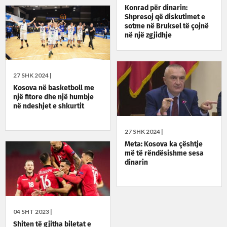
Konrad për dinarin:
Shpresoj që diskutimet e
sotme në Bruksel të çojnë
në një zgjidhje
27 SHK 2024 |
Kosova në basketboll me
një fitore dhe një humbje
në ndeshjet e shkurtit
27 SHK 2024 |
Meta: Kosova ka çështje
më të rëndësishme sesa
dinarin
04 SHT 2023 |
Shiten të gjitha biletat e