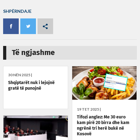
SHPËRNDAJE
Të ngjashme
30 NËN 2025 |
Shqiptarët nuk i lejojnë
gratë të punojnë
19 TET 2025 |
Tifozi anglez: Me 30 euro
kam pirë 20 birra dhe kam
ngrënë tri herë bukë në
Kosovë