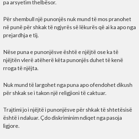
pa arsyetim thelbësor.
Për shembull një punonjës nuk mund të mos pranohet
në punë për shkak të ngjyrës së lëkurës që ai ka apo nga
prejardhja e tij.
Nëse puna e punonjësve është e njëjtë ose ka të
njëjtën vlerë atëherë këta punonjës duhet të kenë
rroga të njëjta.
Nuk mund të largohet nga puna apo ofendohet dikush
për shkak se i takon një religjioni të caktuar.
Trajtimi jo i njëjtë i punonjësve për shkak të shtetësisë
është i ndaluar. Çdo diskriminim ndiqet nga pasoja
ligjore.