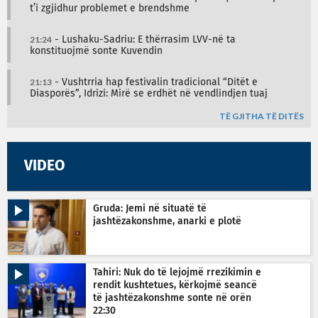
t’i zgjidhur problemet e brendshme
21:24
- Lushaku-Sadriu: E thërrasim LVV-në ta
konstituojmë sonte Kuvendin
21:13
- Vushtrria hap festivalin tradicional “Ditët e
Diasporës”, Idrizi: Mirë se erdhët në vendlindjen tuaj
TË GJITHA TË DITËS
VIDEO
Gruda: Jemi në situatë të
jashtëzakonshme, anarki e plotë
Tahiri: Nuk do të lejojmë rrezikimin e
rendit kushtetues, kërkojmë seancë
të jashtëzakonshme sonte në orën
22:30