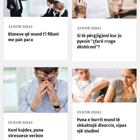
13 KOR 2026 |
12 KOR 2026 |
Biznese që mund t’i filloni
Si të përgjigjeni kur ju
me pak para
pyesin “çfarë rroge
dëshironi”?
01 KOR 2026 |
Puna e burrit mund të
01 KOR 2026 |
shkaktojë divorcin, sipas
Keni kujdes, puna
një studimi
stresuese verbon