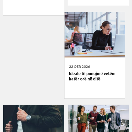
22 QER 2026 |
Ideale të punojmë vetëm
katër orë në ditë