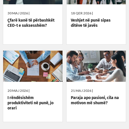
30 MAJ 2026 |
18 QER 2026 |
Çfarë kanë të përbashkët
Veshjet në punë sipas
CEO-t e suksesshëm?
ditëve të javës
20 MAJ 2026 |
21 MAJ 2026 |
I rëndësishëm
Paraja apo pasioni, cila na
produktiviteti në punë, jo
motivon më shumë?
orari