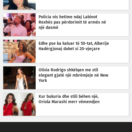
Policia nis hetime ndaj Labinot
Rexhës pas përdorimit të armës në
një dasmë
Edhe pse ka kaluar të 50-tat, Alberije
Hadërgjonaj duket si 20-vjeçare
Olivia Rodrigo shkëlqen me stil
elegant gjatë një mbrëmjeje në New
York
Kur bukuria dhe stili bëhen një,
Oriola Marashi merr vëmendjen