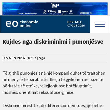
E PREMTE
07 GUS 2026
Kujdes nga diskriminimi i punonjësve
| 09 NËN 2016 | 18:57 |
Nga
Të gjithë punonjësit në një kompani duhet të trajtohen
në mënyrë të barabartë dhe jo të gjykohen në bazë të
përkatësisë etnike, religjionit ose botëkuptimit,
moshës, orientimit seksual ose gjinisë.
Diskriminimi është çdo diferencim dëmtues, që bëhet