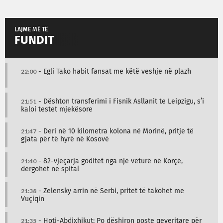
LAJME MË TË
FUNDIT
22:00
- Egli Tako habit fansat me këtë veshje në plazh
21:51
- Dështon transferimi i Fisnik Asllanit te Leipzigu, s’i
kaloi testet mjekësore
21:47
- Deri në 10 kilometra kolona në Morinë, pritje të
gjata për të hyrë në Kosovë
21:40
- 82-vjeçarja goditet nga një veturë në Korçë,
dërgohet në spital
21:38
- Zelensky arrin në Serbi, pritet të takohet me
Vuçiqin
21:35
- Hoti-Abdixhikut: Po dëshiron poste qeveritare për