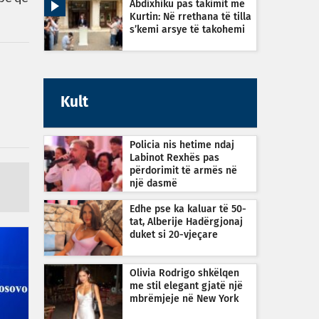
Abdixhiku pas takimit me
Kurtin: Në rrethana të tilla
s’kemi arsye të takohemi
Kult
Policia nis hetime ndaj
Labinot Rexhës pas
përdorimit të armës në
një dasmë
Edhe pse ka kaluar të 50-
tat, Alberije Hadërgjonaj
duket si 20-vjeçare
Olivia Rodrigo shkëlqen
me stil elegant gjatë një
mbrëmjeje në New York