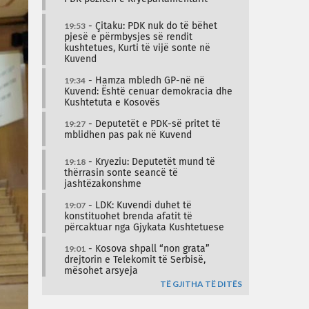
19:53
- Çitaku: PDK nuk do të bëhet
pjesë e përmbysjes së rendit
kushtetues, Kurti të vijë sonte në
Kuvend
19:34
- Hamza mbledh GP-në në
Kuvend: Është cenuar demokracia dhe
Kushtetuta e Kosovës
19:27
- Deputetët e PDK-së pritet të
mblidhen pas pak në Kuvend
19:18
- Kryeziu: Deputetët mund të
thërrasin sonte seancë të
jashtëzakonshme
19:07
- LDK: Kuvendi duhet të
konstituohet brenda afatit të
përcaktuar nga Gjykata Kushtetuese
19:01
- Kosova shpall “non grata”
drejtorin e Telekomit të Serbisë,
mësohet arsyeja
TË GJITHA TË DITËS