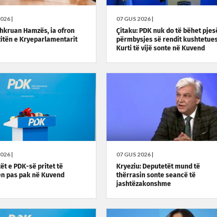
026 |
07 GUS 2026 |
 shkruan Hamzës, ia ofron
Çitaku: PDK nuk do të bëhet pjes
itën e Kryeparlamentarit
përmbysjes së rendit kushtetues
Kurti të vijë sonte në Kuvend
026 |
07 GUS 2026 |
ët e PDK-së pritet të
Kryeziu: Deputetët mund të
n pas pak në Kuvend
thërrasin sonte seancë të
jashtëzakonshme