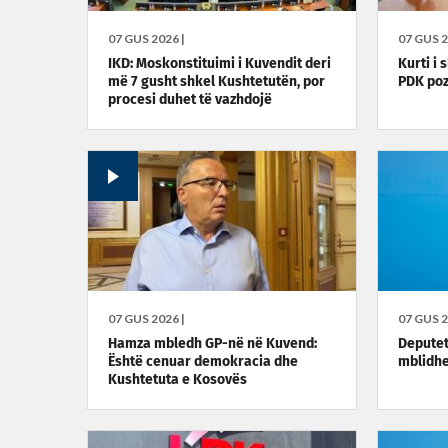
07 GUS 2026 |
07 GUS 2
IKD: Moskonstituimi i Kuvendit deri
Kurti i
më 7 gusht shkel Kushtetutën, por
PDK poz
procesi duhet të vazhdojë
07 GUS 2026 |
07 GUS 2
Hamza mbledh GP-në në Kuvend:
Deputet
Është cenuar demokracia dhe
mblidhe
Kushtetuta e Kosovës