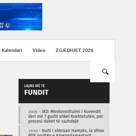
Kalendari
Video
ZGJEDHJET 2026
LAJME MË TË
FUNDIT
20:01
- IKD: Moskonstituimi i Kuvendit
deri më 7 gusht shkel Kushtetutën, por
procesi duhet të vazhdojë
19:56
- Kurti i shkruan Hamzës, ia ofron
PDK pozitën e Kryeparlamentarit