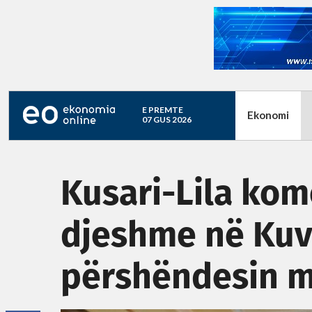
E PREMTE
Ekonomi
07 GUS 2026
Kusari-Lila kom
djeshme në Kuv
përshëndesin m