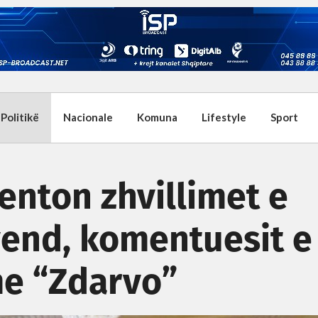
Politikë
Nacionale
Komuna
Lifestyle
Sport
enton zhvillimet e
end, komentuesit e
e “Zdarvo”