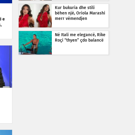
Kur bukuria dhe stili
bëhen një, Oriola Marashi
merr vëmendjen
ë e
,
Në Itali me elegancë, Rike
Roçi “thyen” çdo balancë