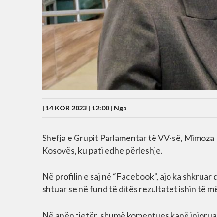
| 14 KOR 2023 | 12:00 |
Nga
Shefja e Grupit Parlamentar të VV-së, Mimoza 
Kosovës, ku pati edhe përleshje.
Në profilin e saj në “Facebook”, ajo ka shkruar
shtuar se në fund të ditës rezultatet ishin të m
Në anën tjetër, shumë komentues kanë injoruar 