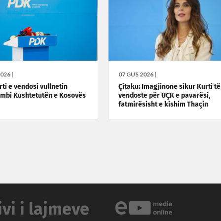
026 |
07 GUS 2026 |
ti e vendosi vullnetin
Çitaku: Imagjinone sikur Kurti të
 mbi Kushtetutën e Kosovës
vendoste për UÇK e pavarësi,
fatmirësisht e kishim Thaçin
ivi i lajmeve