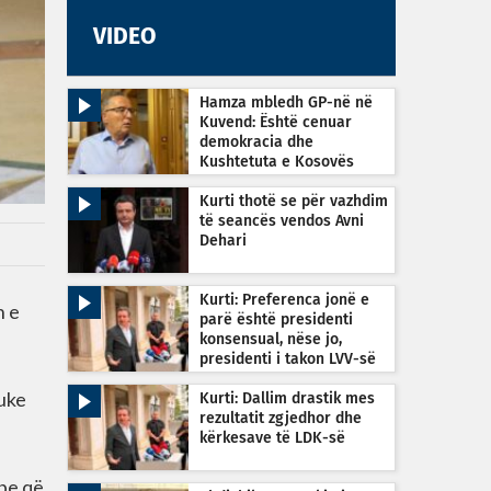
VIDEO
Hamza mbledh GP-në në
Kuvend: Është cenuar
demokracia dhe
Kushtetuta e Kosovës
Kurti thotë se për vazhdim
të seancës vendos Avni
Dehari
Kurti: Preferenca jonë e
n e
parë është presidenti
konsensual, nëse jo,
presidenti i takon LVV-së
duke
Kurti: Dallim drastik mes
rezultatit zgjedhor dhe
kërkesave të LDK-së
rbe që