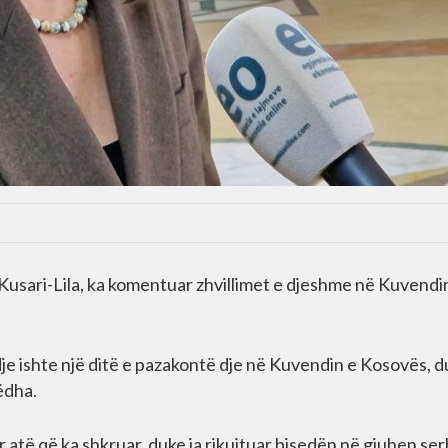
Kusari-Lila, ka komentuar zhvillimet e djeshme në Kuvendi
 dje ishte një ditë e pazakontë dje në Kuvendin e Kosovës, 
ëdha.
atë që ka shkruar, duke ia rikujtuar bisedën në gjuhen se