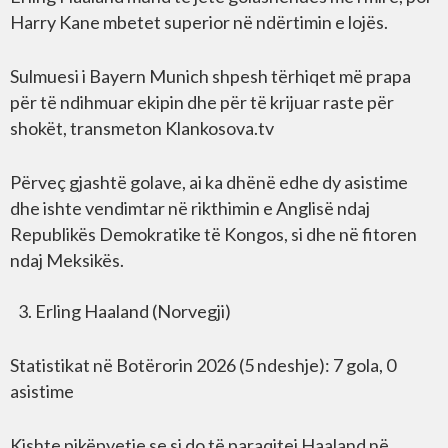
Harry Kane mbetet superior në ndërtimin e lojës.
Sulmuesi i Bayern Munich shpesh tërhiqet më prapa
për të ndihmuar ekipin dhe për të krijuar raste për
shokët, transmeton Klankosova.tv
Përveç gjashtë golave, ai ka dhënë edhe dy asistime
dhe ishte vendimtar në rikthimin e Anglisë ndaj
Republikës Demokratike të Kongos, si dhe në fitoren
ndaj Meksikës.
Erling Haaland (Norvegji)
Statistikat në Botërorin 2026 (5 ndeshje): 7 gola, 0
asistime
Kishte pikëpyetje se si do të paraqitej Haaland në