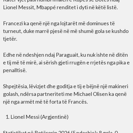
Lionel Messit, Mbappé renditet i dyti në këtë listë.
Francezi ka qenë një nga lojtarët më dominues të
turneut, duke marrë pjesë në më shumë gola se kushdo
tjetër.
Edhe në ndeshjen ndaj Paraguait, ku nuk ishte në ditën
e tij më të mirë, ai sërish gjeti rrugën e rrjetës nga pika e
penalltisë.
Shpejtësia, lëvizjet dhe goditja e tij e bëjnë një makineri
golash, ndërsa partneriteti me Michael Olisen ka qenë
një nga armët më të forta të Francës.
Lionel Messi (Argjentinë)
Statistikat në Botërorin 2026 (5 ndeshje): 8 gola, 0