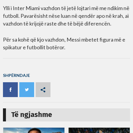
Ylli i Inter Miami vazhdon të jetë lojtari më me ndikim në
futboll. Pavarësisht nëse luan në qendër apo në krah, ai
vazhdon të krijojë raste dhe të bëjë diferencën.
Për sa kohë që kjo vazhdon, Messi mbetet figura më e
spikatur e futbollit botëror.
SHPËRNDAJE
Të ngjashme