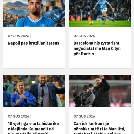
07 GUS 2026 |
07 GUS 2026 |
Napoli pas brazilianit Jesus
Barcelona nis zyrtarisht
negociatat me Man Cityn
për Rodrin
07 GUS 2026 |
07 GUS 2026 |
10 vjet nga e arta historike
Carrick kërkon një
e Majlinda Kelmendit në
nënshkrim të ri te Man Utd,