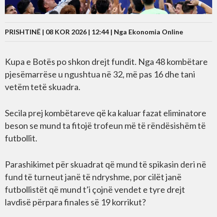
PRISHTINË | 08 KOR 2026 | 12:44 |
Nga Ekonomia Online
Kupa e Botës po shkon drejt fundit. Nga 48 kombëtare
pjesëmarrëse u ngushtua në 32, më pas 16 dhe tani
vetëm tetë skuadra.
Secila prej kombëtareve që ka kaluar fazat eliminatore
beson se mund ta fitojë trofeun më të rëndësishëm të
futbollit.
Parashikimet për skuadrat që mund të spikasin deri në
fund të turneut janë të ndryshme, por cilët janë
futbollistët që mund t’i çojnë vendet e tyre drejt
lavdisë përpara finales së 19 korrikut?