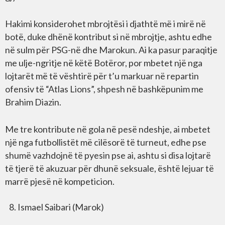
Hakimi konsiderohet mbrojtësi i djathtë më i mirë në
botë, duke dhënë kontribut si në mbrojtje, ashtu edhe
në sulm për PSG-në dhe Marokun. Ai ka pasur paraqitje
me ulje-ngritje në këtë Botëror, por mbetet një nga
lojtarët më të vështirë për t’u markuar në repartin
ofensiv të “Atlas Lions”, shpesh në bashkëpunim me
Brahim Diazin.
Me tre kontribute në gola në pesë ndeshje, ai mbetet
një nga futbollistët më cilësorë të turneut, edhe pse
shumë vazhdojnë të pyesin pse ai, ashtu si disa lojtarë
të tjerë të akuzuar për dhunë seksuale, është lejuar të
marrë pjesë në kompeticion.
Ismael Saibari (Marok)