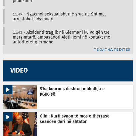
publikimit
11:49
- Ngacmoi seksualisht një grua në Shtime,
arrestohet i dyshuari
11:43
- Aksidenti tragjik në Gjermani ku vdiqën tre
mërgimtarë, ambasadori Ajeti: Jemi në kontakt me
autoritetet gjermane
TË GJITHA TË DITËS
VIDEO
S’ka kuorum, dështon mbledhja e
KGJK-së
Gjini: Kurti synon të mos e thërrasë
seancën deri në shtator