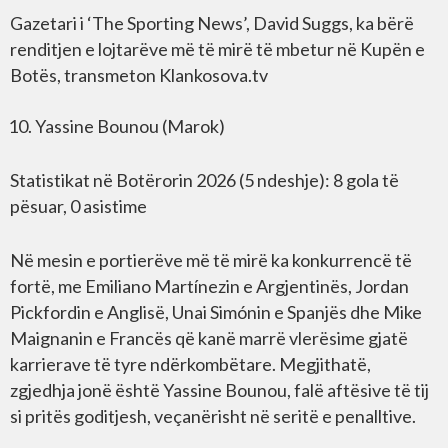
Gazetari i ‘The Sporting News’, David Suggs, ka bërë
renditjen e lojtarëve më të mirë të mbetur në Kupën e
Botës, transmeton Klankosova.tv
Yassine Bounou (Marok)
Statistikat në Botërorin 2026 (5 ndeshje): 8 gola të
pësuar, 0 asistime
Në mesin e portierëve më të mirë ka konkurrencë të
fortë, me Emiliano Martínezin e Argjentinës, Jordan
Pickfordin e Anglisë, Unai Simónin e Spanjës dhe Mike
Maignanin e Francës që kanë marrë vlerësime gjatë
karrierave të tyre ndërkombëtare. Megjithatë,
zgjedhja jonë është Yassine Bounou, falë aftësive të tij
si pritës goditjesh, veçanërisht në seritë e penalltive.