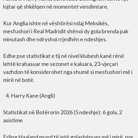
lojtar që shkëlqen në momentet vendimtare.
Kur Anglia ishte në vështirësi ndaj Meksikës,
mesfushori i Real Madridit shënoi dy gola brenda pak
minutash dhe ndryshoi rrjedhën e ndeshjes.
Edhe pse statistikat e tij në nivel klubesh kanë rënë
lehtë krahasuar me sezonet e kaluara, 23-vjeçari
vazhdon të konsiderohet nga shumë si mesfushori më i
mirë në botë.
Harry Kane (Angli)
Statistikat në Botërorin 2026 (5 ndeshje): 6 gola, 2
asistime
Erling Haaland mund të jetë golashënues më i mirë, por