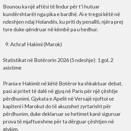
Bounou ka një aftësi të lindur për t’i hutuar
kundërshtarët nga pika e bardhë. Ai e tregoi këtë në
ndeshjen ndaj Holandës, ku priti dy penallti, njëra prej
tyre duke qëndruar në këmbë pa u hedhur.
Achraf Hakimi (Marok)
Statistikat në Botërorin 2026 (5 ndeshje): 1 gol, 2
asistime
Prania e Hakimit në këtë Botëror ka shkaktuar debat,
pasi ai pritet të dalë në gjyq në Paris për një çështje
përdhunimi. Gjykata e Apelit në Versajë njoftoi se
kapiteni i Marokut do të akuzohet zyrtarisht për
përdhunim, duke deklaruar se hetimet kanë siguruar
prova të mjaftueshme për ta dërguar çështjen në
gjykim.