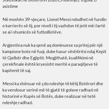
asistime
Në moshën 39-vjeçare, Lionel Messi ndodhet në fundin
e karrierës së tij, por niveli i tij vazhdon të jetë më i lartë
se ai i shumicës së futbollistëve.
Argjentina nuk ka qenë aq dominuese sa pritej për një
kampione bote në fuqi, duke hasur vështirësi ndaj Kepit
të Gjelbër dhe Egjiptit. Megjithatë, kualifikimi në
çerekfinale është kryesisht meritë e paraqitjeve të
kapitenit të saj.
Messi ka shënuar në çdo ndeshje të këtij Botërori dhe
ka vendosur serinë më të gjatë të golave radhazi në
historinë e Kupës së Botës, duke realizuar në tetë
ndeshje radhazi.