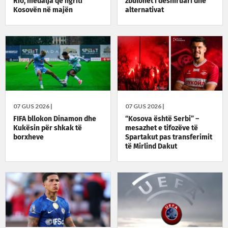
Rio, medalja që ngriti
zbulohet i dëshiruari dhe
Kosovën në majën
alternativat
olimpike
07 GUS 2026 |
07 GUS 2026 |
FIFA bllokon Dinamon dhe
“Kosova është Serbi” –
Kukësin për shkak të
mesazhet e tifozëve të
borxheve
Spartakut pas transferimit
të Mirlind Dakut