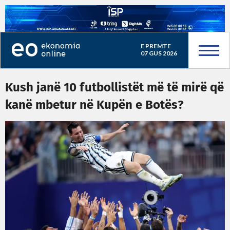
E PREMTE
07 GUS 2026
Kush janë 10 futbollistët më të mirë që
kanë mbetur në Kupën e Botës?