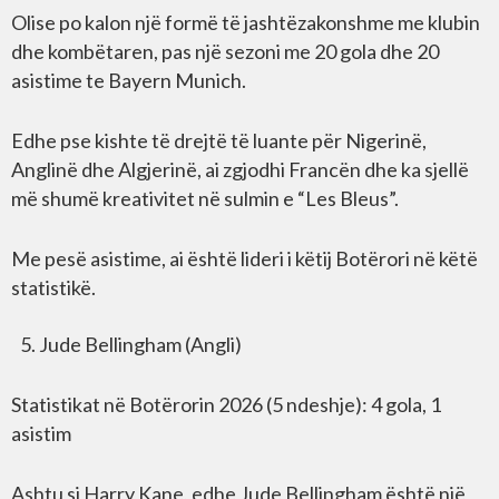
Olise po kalon një formë të jashtëzakonshme me klubin
dhe kombëtaren, pas një sezoni me 20 gola dhe 20
asistime te Bayern Munich.
Edhe pse kishte të drejtë të luante për Nigerinë,
Anglinë dhe Algjerinë, ai zgjodhi Francën dhe ka sjellë
më shumë kreativitet në sulmin e “Les Bleus”.
Me pesë asistime, ai është lideri i këtij Botërori në këtë
statistikë.
Jude Bellingham (Angli)
Statistikat në Botërorin 2026 (5 ndeshje): 4 gola, 1
asistim
Ashtu si Harry Kane, edhe Jude Bellingham është një