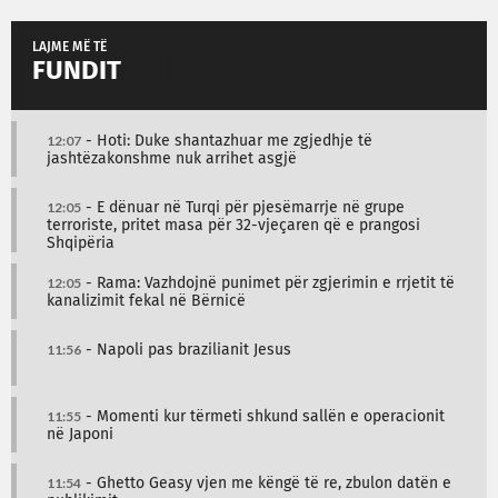
LAJME MË TË
FUNDIT
12:07
- Hoti: Duke shantazhuar me zgjedhje të
jashtëzakonshme nuk arrihet asgjë
12:05
- E dënuar në Turqi për pjesëmarrje në grupe
terroriste, pritet masa për 32-vjeçaren që e prangosi
Shqipëria
12:05
- Rama: Vazhdojnë punimet për zgjerimin e rrjetit të
kanalizimit fekal në Bërnicë
11:56
- Napoli pas brazilianit Jesus
11:55
- Momenti kur tërmeti shkund sallën e operacionit
në Japoni
11:54
- Ghetto Geasy vjen me këngë të re, zbulon datën e