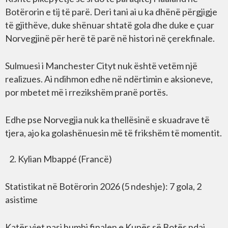
Botërorin e tij të parë. Deri tani ai u ka dhënë përgjigje
të gjithëve, duke shënuar shtatë gola dhe duke e çuar
Norvegjinë për herë të parë në histori në çerekfinale.
Sulmuesi i Manchester Cityt nuk është vetëm një
realizues. Ai ndihmon edhe në ndërtimin e aksioneve,
por mbetet më i rrezikshëm pranë portës.
Edhe pse Norvegjia nuk ka thellësinë e skuadrave të
tjera, ajo ka golashënuesin më të frikshëm të momentit.
Kylian Mbappé (Francë)
Statistikat në Botërorin 2026 (5 ndeshje): 7 gola, 2
asistime
Katër vjet pasi humbi finalen e Kupës së Botës ndaj