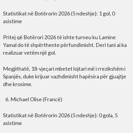
Statistikat në Botërorin 2026 (5 ndeshje): 1 gol, 0
asistime
Pritej që Botërori 2026 të ishte turneu ku Lamine
Yamal do të shpërthente përfundimisht. Deri tani ai ka
realizuar vetëm një gol.
Megjithatë, 18-vjeçari mbetet lojtari më i rrezikshëm i
Spanjës, duke krijuar vazhdimisht hapësira për gjuajtje
dhe krosime.
Michael Olise (Francë)
Statistikat në Botërorin 2026 (5 ndeshje): 0 gola, 5
asistime