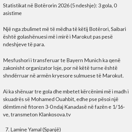
Statistikat në Botërorin 2026 (5 ndeshje): 3 gola, 0
asistime
Një nga zbulimet më të mëdha të këtij Botërori, Saibari
është golashënuesi më i mirë i Marokut pas pesë
ndeshjeve të para.
Mesfushori i transferuar te Bayern Munich ka qenë
zakonisht organizator loje, por në këtë turne është
shndërruar në armën kryesore sulmuese të Marokut.
Ai ka shënuar tre gola dhe mbetet kërcënimi më i madh i
skuadrës së Mohamed Ouahbit, edhe pse pësoi një
dëmtim në fitoren 3-0 ndaj Kanadasë në fazën e 1/16-
ve, transmeton Klankosova.tv
Lamine Yamal (Spanjë)