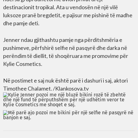
destinacionit tropikal. Ata u vendosën në një vilë
luksoze pranë bregdetit, e pajisur me pishinë të madhe
dhe pamje deti.
Jenner ndau gjithashtu pamje nga përditshmëria e
pushimeve, përfshirë selfie në pasqyrë dhe darka në
perëndim të diellit, të shoqëruara me promovime për
Kylie Cosmetics.
Në postimet e saj nuk është parë i dashuri i saj, aktori
Timothee Chalamet. /Klankosova.tv