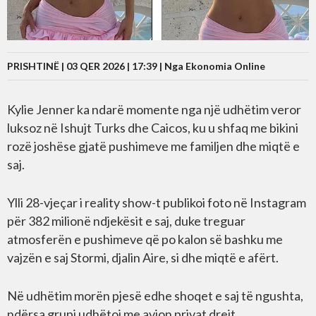
PRISHTINË | 03 QER 2026 | 17:39 |
Nga Ekonomia Online
Kylie Jenner ka ndarë momente nga një udhëtim veror
luksoz në Ishujt Turks dhe Caicos, ku u shfaq me bikini
rozë joshëse gjatë pushimeve me familjen dhe miqtë e
saj.
Ylli 28-vjeçar i reality show-t publikoi foto në Instagram
për 382 milionë ndjekësit e saj, duke treguar
atmosferën e pushimeve që po kalon së bashku me
vajzën e saj Stormi, djalin Aire, si dhe miqtë e afërt.
Në udhëtim morën pjesë edhe shoqet e saj të ngushta,
ndërsa grupi udhëtoi me avion privat drejt