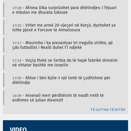
17:28
- Afrona Dika surprizohet para ditëlindjes: I fejuari
e mbulon me dhurata luksoze
17:22
- Vritet me armë 20-vjeçari në Korçë, dyshohet se
ishte pjesë e Forcave të Armatosura
17:17
- Mourinho i ka prezantuar tri rregulla strikte, që
çdo futbollist i Realit duhet t’i ndjekë
17:13
- Vuçiq thotë se Serbia do të hapë fabrikë dronësh
në shtator bashkë me Izraelin
17:05
- Khloe i bën Kylie-t një tortë të çuditshme për
ditëlindje
16:58
- Arsenali merr përditësim të madh rreth të
ardhmes së Julian Alvarezit
TË GJITHA TË DITËS
VIDEO