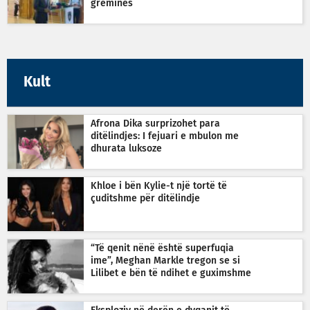
greminës
Kult
Afrona Dika surprizohet para
ditëlindjes: I fejuari e mbulon me
dhurata luksoze
Khloe i bën Kylie-t një tortë të
çuditshme për ditëlindje
“Të qenit nënë është superfuqia
ime”, Meghan Markle tregon se si
Lilibet e bën të ndihet e guximshme