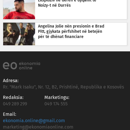
Eksploziv në derën e dyqanit të
Noizy-t në Durrës
Angelina Jolie nën presionin e Brad
Pitt, gjykata përfshihet në betejën
për të dhënat financiare
Adresa:
Rr. "Mark Isaku", Nr. 12, B2, Prishtinë, Republika e Kosovës
Redaksia:
Marketingu:
049 289 299
049 174 555
Email:
ekonomia.online@gmail.com
marketing@ekonomiaonline.com