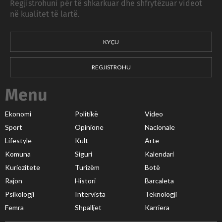
Regjistrohuni për të shkarkuar dhe shfrytëzuar videot
në kualitet të lartë.
KYÇU
REGJISTROHU
Menu
Ekonomi
Politikë
Video
Sport
Opinione
Nacionale
Lifestyle
Kult
Arte
Komuna
Siguri
Kalendari
Kuriozitete
Turizëm
Botë
Rajon
Histori
Barcaleta
Psikologji
Intervista
Teknologji
Femra
Shpalljet
Karriera