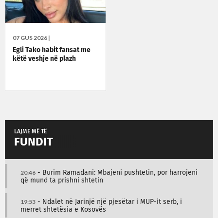
07 GUS 2026 |
Egli Tako habit fansat me
këtë veshje në plazh
LAJME MË TË
FUNDIT
20:46
- Burim Ramadani: Mbajeni pushtetin, por harrojeni
që mund ta prishni shtetin
19:53
- Ndalet në Jarinjë një pjesëtar i MUP-it serb, i
merret shtetësia e Kosovës