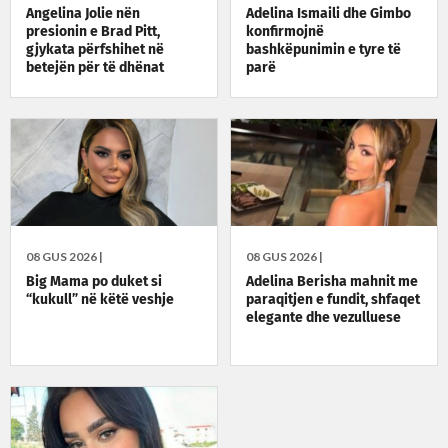
Angelina Jolie nën
Adelina Ismaili dhe Gimbo
presionin e Brad Pitt,
konfirmojnë
gjykata përfshihet në
bashkëpunimin e tyre të
betejën për të dhënat
parë
financiare
08 GUS 2026 |
08 GUS 2026 |
Big Mama po duket si
Adelina Berisha mahnit me
“kukull” në këtë veshje
paraqitjen e fundit, shfaqet
elegante dhe vezulluese