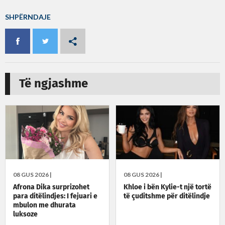
SHPËRNDAJE
Të ngjashme
08 GUS 2026 |
08 GUS 2026 |
Afrona Dika surprizohet
Khloe i bën Kylie-t një tortë
para ditëlindjes: I fejuari e
të çuditshme për ditëlindje
mbulon me dhurata
luksoze