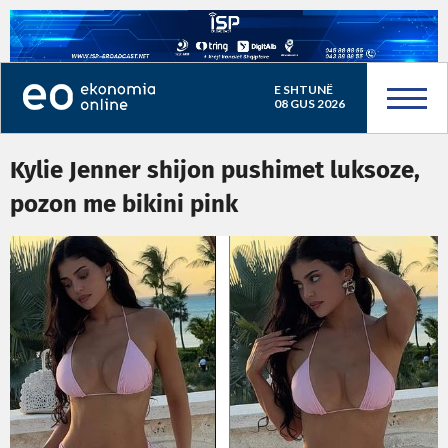
E SHTUNË
08 GUS 2026
Kylie Jenner shijon pushimet luksoze,
pozon me bikini pink