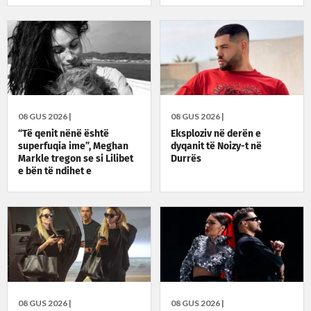
08 GUS 2026 |
08 GUS 2026 |
“Të qenit nënë është
Eksploziv në derën e
superfuqia ime”, Meghan
dyqanit të Noizy-t në
Markle tregon se si Lilibet
Durrës
e bën të ndihet e
guximshme
08 GUS 2026 |
08 GUS 2026 |