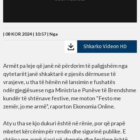
| 08 KOR 2024 | 10:57 |
Nga
Shkarko Videon HD
Armët pa leje që janë në përdorim të paligjshëm nga
qytetarët janë shkaktarë e pjesës dërmuese të
vrasjeve, u tha të hënën në lansimin e fushatës
ndërgjegjësuese nga Ministria e Punëve të Brendshme
kundër të shtënave festive, me moton “Festo me
zemër, jo me armë”, raporton Ekonomia Online.
Aty u tha se kjo dukuri është në rënie, por që prapë
mbetet kërcënim për rendin dhe sigurinë publike. E
shtëna me armë zjarri në ahengje dhe festime është