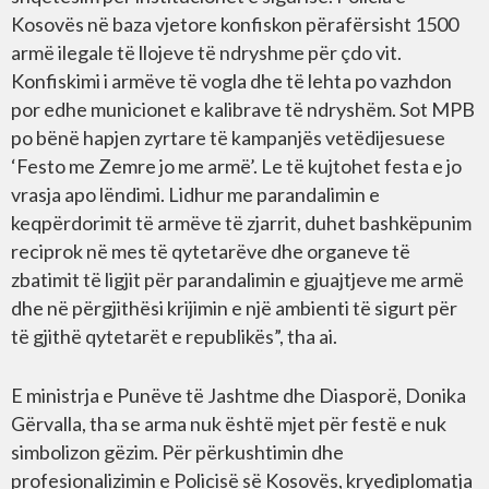
Kosovës në baza vjetore konfiskon përafërsisht 1500
armë ilegale të llojeve të ndryshme për çdo vit.
Konfiskimi i armëve të vogla dhe të lehta po vazhdon
por edhe municionet e kalibrave të ndryshëm. Sot MPB
po bënë hapjen zyrtare të kampanjës vetëdijesuese
‘Festo me Zemre jo me armë’. Le të kujtohet festa e jo
vrasja apo lëndimi. Lidhur me parandalimin e
keqpërdorimit të armëve të zjarrit, duhet bashkëpunim
reciprok në mes të qytetarëve dhe organeve të
zbatimit të ligjit për parandalimin e gjuajtjeve me armë
dhe në përgjithësi krijimin e një ambienti të sigurt për
të gjithë qytetarët e republikës”, tha ai.
E ministrja e Punëve të Jashtme dhe Diasporë, Donika
Gërvalla, tha se arma nuk është mjet për festë e nuk
simbolizon gëzim. Për përkushtimin dhe
profesionalizimin e Policisë së Kosovës, kryediplomatja