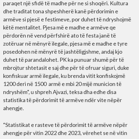
paraqet një sfidë të madhe për ne si shoqëri. Kultura
dhe traditat tona shpeshherë kanë përdorimin e
armëve si pjesë e festimeve, por duhet të ndryshojmë
këtë mentalitet. Pjesa më e madhe e armëve qe
përdorën në vend përfshirë ato të festa janë të
zotëruar në mënyrë ilegale, pjesa më e madhe e tyre
posedohen në mënyrë të jashtëligjshme, andaj kjo
duhet të parandalohet. PK ka punuar shumë për të
mbrojtur shtetasit e saj dhe për të ofruar siguri, duke
konfiskuar armë ilegale, ku brenda vitit konfiskojmë
1200 deri në 1500 armë e mbi 20 mijë municion të
ndryshëm”, u shpreh Ajvazi, teksa dha edhe disa
statistika të përdorimit të armëve ndër vite nëpër
ahengje.
“Statistikat e rasteve të përdorimit të armëve nëpër
ahengje për vitin 2022 dhe 2023, vërehet se në vitin