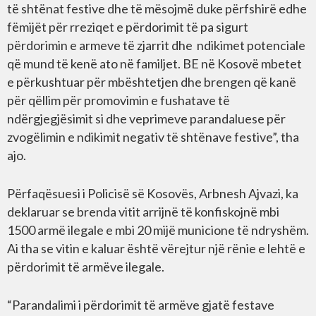
të shtënat festive dhe të mësojmë duke përfshirë edhe
fëmijët për rreziqet e përdorimit të pa sigurt
përdorimin e armeve të zjarrit dhe ndikimet potenciale
që mund të kenë ato në familjet. BE në Kosovë mbetet
e përkushtuar për mbështetjen dhe brengen që kanë
për qëllim për promovimin e fushatave të
ndërgjegjësimit si dhe veprimeve parandaluese për
zvogëlimin e ndikimit negativ të shtënave festive”, tha
ajo.
Përfaqësuesi i Policisë së Kosovës, Arbnesh Ajvazi, ka
deklaruar se brenda vitit arrijnë të konfiskojnë mbi
1500 armë ilegale e mbi 20 mijë municione të ndryshëm.
Ai tha se vitin e kaluar është vërejtur një rënie e lehtë e
përdorimit të armëve ilegale.
“Parandalimi i përdorimit të armëve gjatë festave