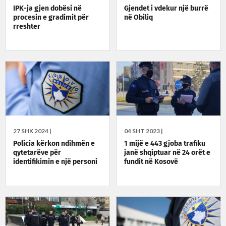
IPK-ja gjen dobësi në
Gjendet i vdekur një burrë
procesin e gradimit për
në Obiliq
rreshter
27 SHK 2024 |
04 SHT 2023 |
Policia kërkon ndihmën e
1 mijë e 443 gjoba trafiku
qytetarëve për
janë shqiptuar në 24 orët e
identifikimin e një personi
fundit në Kosovë