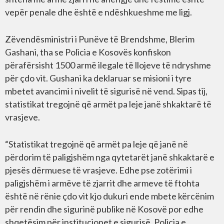
vepër penale dhe është e ndëshkueshme me ligj.
Zëvendësministri i Punëve të Brendshme, Blerim
Gashani, tha se Policia e Kosovës konfiskon
përafërsisht 1500 armë ilegale të llojeve të ndryshme
për çdo vit. Gushani ka deklaruar se misioni i tyre
mbetet avancimi i nivelit të sigurisë në vend. Sipas tij,
statistikat tregojnë që armët pa leje janë shkaktarë të
vrasjeve.
“Statistikat tregojnë që armët pa leje që janë në
përdorim të paligjshëm nga qytetarët janë shkaktarë e
pjesës dërmuese të vrasjeve. Edhe pse zotërimi i
paligjshëm i armëve të zjarrit dhe armeve të ftohta
është në rënie çdo vit kjo dukuri ende mbete kërcënim
për rendin dhe sigurinë publike në Kosovë por edhe
shqetësim për institucionet e sigurisë. Policia e