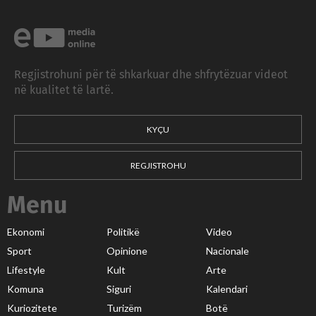
Regjistrohuni për të shkarkuar dhe shfrytëzuar videot
në kualitet të lartë.
KYÇU
REGJISTROHU
Menu
Ekonomi
Politikë
Video
Sport
Opinione
Nacionale
Lifestyle
Kult
Arte
Komuna
Siguri
Kalendari
Kuriozitete
Turizëm
Botë