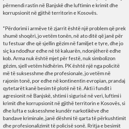
përmendi rastin në Banjskë dhe luftimin e krimit dhe
korrupsionit në gjithë territorin e Kosovës.
“Përdorimi i armëve të zjarrit është një problem që prek
shumë shoqëri, jo vetëm tonën, në ato ditë që janë për
tu festuar dhe që sjellin gëzim në familjet e tyre, dhe jo
siç ka ndodhur edhe në të kaluarën, ndonjëherë edhe
kob. Arma nuk është mjet për festë, nuk simbolizon
gëzim, sjell vetëm hidhërim. PK është një nga policitë
më të suksesshme dhe profesionale, jo vetëm në
rajonin tonë, por edhe në kontinentin evropian, prandaj
qytetarët kanë besim të plotë në të. Akti i fundit i
agresionit në Banjskë, shtimi i sigurisë në veri, luftimi i
krimit dhe korrupsionit në gjithë territorin e Kosovës, si
dhe lufta e suksesshme kundër narkotikëve dhe
bandave kriminale, janë dëshmi të qarta të përkushtimit
dhe profesionalizimit të policisë sonë. Rritja e besimit