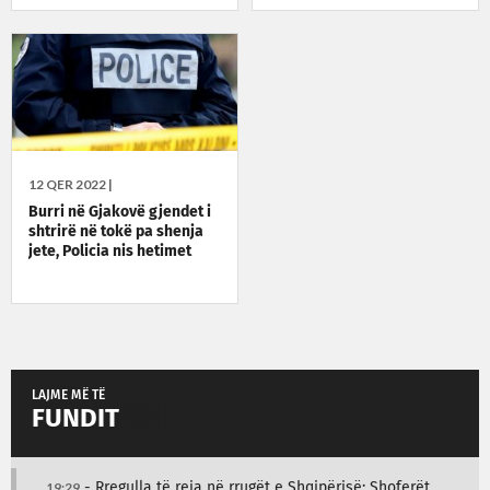
12 QER 2022 |
Burri në Gjakovë gjendet i
shtrirë në tokë pa shenja
jete, Policia nis hetimet
LAJME MË TË
FUNDIT
19:29
- Rregulla të reja në rrugët e Shqipërisë: Shoferët