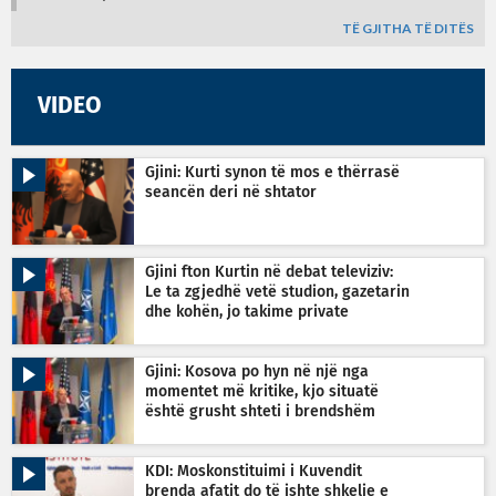
TË GJITHA TË DITËS
VIDEO
Gjini: Kurti synon të mos e thërrasë
seancën deri në shtator
Gjini fton Kurtin në debat televiziv:
Le ta zgjedhë vetë studion, gazetarin
dhe kohën, jo takime private
Gjini: Kosova po hyn në një nga
momentet më kritike, kjo situatë
është grusht shteti i brendshëm
KDI: Moskonstituimi i Kuvendit
brenda afatit do të ishte shkelje e