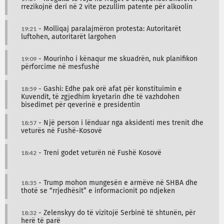
rrezikojnë deri në 2 vite pezullim patente për alkoolin
19:21
- Molliqaj paralajmëron protesta: Autoritarët
luftohen, autoritarët largohen
19:09
- Mourinho i kënaqur me skuadrën, nuk planifikon
përforcime në mesfushë
18:59
- Gashi: Edhe pak orë afat për konstituimin e
Kuvendit, të zgjedhim kryetarin dhe të vazhdohen
bisedimet për qeverinë e presidentin
18:57
- Një person i lënduar nga aksidenti mes trenit dhe
veturës në Fushë-Kosovë
18:42
- Treni godet veturën në Fushë Kosovë
18:35
- Trump mohon mungesën e armëve në SHBA dhe
thotë se “rrjedhësit” e informacionit po ndjeken
18:32
- Zelenskyy do të vizitojë Serbinë të shtunën, për
herë të parë