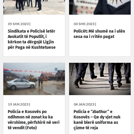
05 SHK 2023 |
03 SHK 2023 |
Sindikata e Policisë letër
Policët: Më shumë na i ulën
Avokatit të Popullit, i
sesa na i rritën pagat
kërkon ta dërgojë Ligjin
për Paga në Kushtetuese
19 JAN 2023 |
04 JAN 2023 |
Policia e Kosovës po
Policia e “zbathur” e
ndihmon në zonat ku ka
Kosovës – Qe dy vjet nuk
vërshime, përfshirë në veri
kanë blerë uniforma as
të vendit (Foto)
çizme të reja