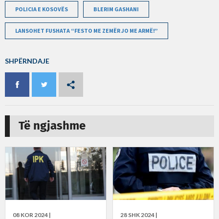
POLICIA E KOSOVËS
BLERIM GASHANI
LANSOHET FUSHATA “FESTO ME ZEMËR JO ME ARMË!”
SHPËRNDAJE
Të ngjashme
08 KOR 2024 |
28 SHK 2024 |