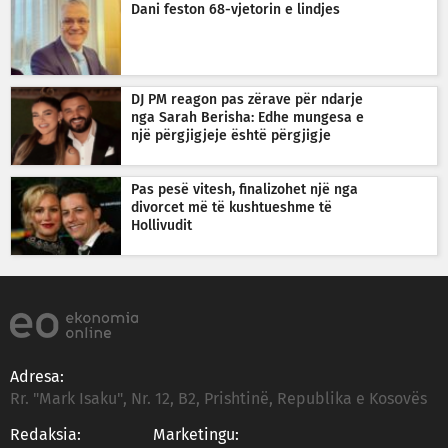
Dani feston 68-vjetorin e lindjes
DJ PM reagon pas zërave për ndarje
nga Sarah Berisha: Edhe mungesa e
një përgjigjeje është përgjigje
Pas pesë vitesh, finalizohet një nga
divorcet më të kushtueshme të
Hollivudit
Adresa:
Rr. "Mark Isaku", Nr. 12, B2, Prishtinë, Republika e Kosovës
Redaksia:
Marketingu: