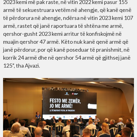
2023 kemi më pak raste, në vitin 2022 kemi pasur 155
armë të sekuestruara vetëm në ahengje, që kanë qenë
të përdorura në ahengje, ndërsa në vitin 2023 kemi 107
armë, rastet që janë raportuara të shtëna me armë,
qershor-gusht 2023 kemi arritur të konfiskojmë në
muajin qershor 47 armë. Këto nuk kanë qenë armë që
janë përdorur, por që kanë poseduar të pranishmit, në
korrik 24 armë dhe në qershor 54 armë që gjithsej janë
125”, tha Ajvazi.