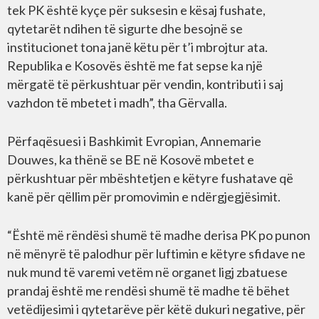
tek PK është kyçe për suksesin e kësaj fushate,
qytetarët ndihen të sigurte dhe besojnë se
institucionet tona janë këtu për t’i mbrojtur ata.
Republika e Kosovës është me fat sepse ka një
mërgatë të përkushtuar për vendin, kontributi i saj
vazhdon të mbetet i madh”, tha Gërvalla.
Përfaqësuesi i Bashkimit Evropian, Annemarie
Douwes, ka thënë se BE në Kosovë mbetet e
përkushtuar për mbështetjen e këtyre fushatave që
kanë për qëllim për promovimin e ndërgjegjësimit.
“Është më rëndësi shumë të madhe derisa PK po punon
në mënyrë të palodhur për luftimin e këtyre sfidave ne
nuk mund të varemi vetëm në organet ligj zbatuese
prandaj është me rendësi shumë të madhe të bëhet
vetëdijesimi i qytetarëve për këtë dukuri negative, për