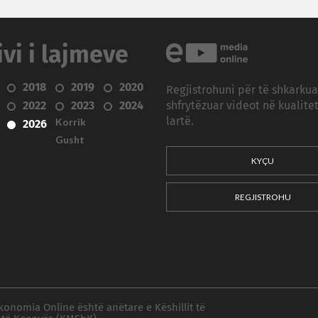
ivi i lajmeve
2018
2019
2020
Regjistrohuni për të shkarku
2022
2023
2024
shfrytëzuar videot në kualitet
Korrik
lartë.
2026
Gusht
KYÇU
REGJISTROHU
konomia Online është anëtare e Këshillit të