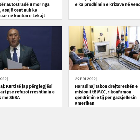
për autostradë u mor nga
e ka prodhimin e krizave në ven
, asnjë cent nuk ka
uar në konton e Lekajt
022 |
29 PRI 2022 |
j: Kurti të jap përgjegjësi
Haradinaj takon drejtoreshën e
ari pse refuzoi rreshtimin e
misionit të MCC, rikonfirmon
s me ShBA
qëndrimin e tij për gazsjellësin
amerikan