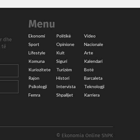
Menu
Ekonomi
Politikë
Video
ar dhe
Sport
Opinione
Nacionale
 të
Lifestyle
Kult
Arte
Komuna
Siguri
Kalendari
Kuriozitete
Turizëm
Botë
Rajon
Histori
Barcaleta
Psikologji
Intervista
Teknologji
Femra
Shpalljet
Karriera
© Ekonomia Online ShPK