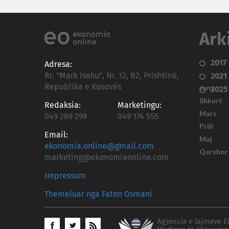
Ark
2017
Adresa:
Rr. "Mark Isaku", Nr. 12, B2, Prishtinë,
2021
Republika e Kosovës
Janar
2025
Shkurt
Redaksia:
Marketingu:
Mars
049 289 299
049 174 555
Prill
Email:
Maj
ekonomia.online@gmail.com
Qershor
marketing@ekonomiaonline.com
Impressum
Themeluar nga Faton Osmani
Agjencia e lajmeve E