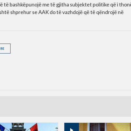
 të bashkëpunojë me të gjitha subjektet politike që i thon
i është shprehur se AAK do të vazhdojë që të qëndrojë në
 RE