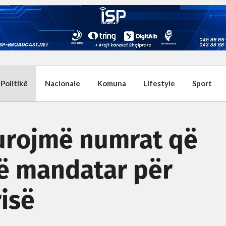
Politikë
Nacionale
Komuna
Lifestyle
Sport
igurojmë numrat që
të mandatar për
risë