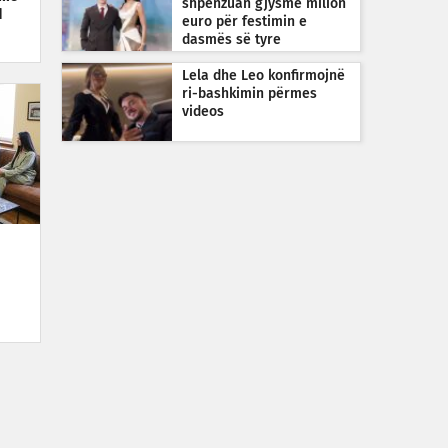
shpenzuan gjysmë milion
d
euro për festimin e
dasmës së tyre
Lela dhe Leo konfirmojnë
ri-bashkimin përmes
videos