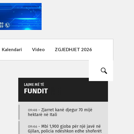
Kalendari
Video
ZGJEDHJET 2026
LAJME MË TË
FUNDIT
09:48
- Zjarret kanë djegur 70 mijë
hektarë në Itali
09:46
- Mbi 1,900 gjoba për një javë në
Gjilan, policia ndëshkon edhe shoferët