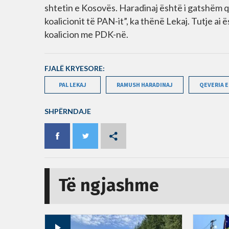
shtetin e Kosovës. Haradinaj është i gatshëm që
koalicionit të PAN-it”, ka thënë Lekaj. Tutje a
koalicion me PDK-në.
FJALË KRYESORE:
PAL LEKAJ
RAMUSH HARADINAJ
QEVERIA E
SHPËRNDAJE
Të ngjashme