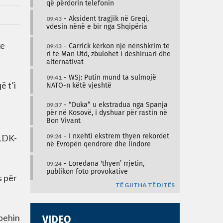
që përdorin telefonin
09:43
- Aksident tragjik në Greqi,
vdesin nënë e bir nga Shqipëria
ke
09:43
- Carrick kërkon një nënshkrim të
ri te Man Utd, zbulohet i dëshiruari dhe
alternativat
09:41
- WSJ: Putin mund ta sulmojë
ë t’i
NATO-n këtë vjeshtë
09:37
- “Duka” u ekstradua nga Spanja
për në Kosovë, i dyshuar për rastin në
Bon Vivant
 LDK-
09:24
- I nxehti ekstrem thyen rekordet
në Evropën qendrore dhe lindore
09:24
- Loredana ‘thyen’ rrjetin,
publikon foto provokative
s për
TË GJITHA TË DITËS
zbehin
VIDEO