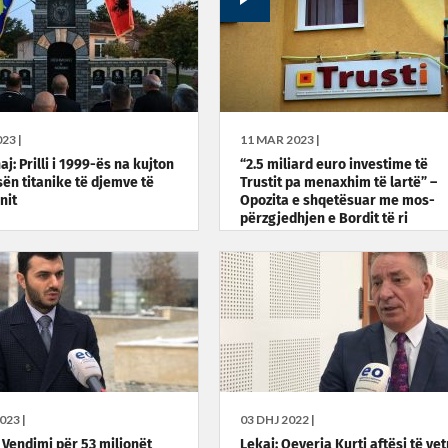
23 |
11 MAR 2023 |
j: Prilli i 1999-ës na kujton
“2.5 miliard euro investime të
ën titanike të djemve të
Trustit pa menaxhim të lartë” –
nit
Opozita e shqetësuar me mos-
përzgjedhjen e Bordit të ri
023 |
03 DHJ 2022 |
 Vendimi për 53 milionët
Lekaj: Qeveria Kurti aftësi të ve