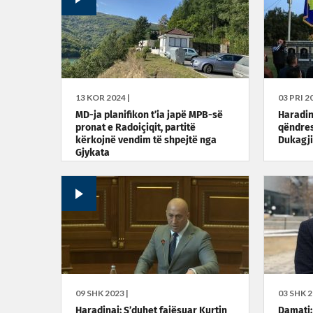
13 KOR 2024 |
03 PRI 20
MD-ja planifikon t’ia japë MPB-së
Haradina
pronat e Radoiçiqit, partitë
qëndres
kërkojnë vendim të shpejtë nga
Dukagji
Gjykata
09 SHK 2023 |
03 SHK 2
Haradinaj: S’duhet fajësuar Kurtin
Damati: