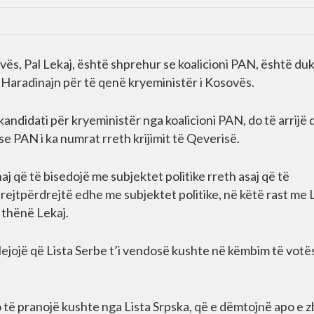
ës, Pal Lekaj, është shprehur se koalicioni PAN, është du
 Haradinajn për të qenë kryeministër i Kosovës.
andidati për kryeministër nga koalicioni PAN, do të arrijë q
se PAN i ka numrat rreth krijimit të Qeverisë.
aj që të bisedojë me subjektet politike rreth asaj që të
rejtpërdrejtë edhe me subjektet politike, në këtë rast me
 thënë Lekaj.
lejojë që Lista Serbe t’i vendosë kushte në këmbim të votë
 të pranojë kushte nga Lista Srpska, që e dëmtojnë apo e 