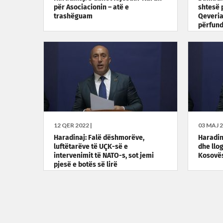
për Asociacionin – atë e
shtesë 
trashëguam
Qeveria
përfund
12 QER 2022 |
03 MAJ 2
Haradinaj: Falë dëshmorëve,
Haradina
luftëtarëve të UÇK-së e
dhe llog
intervenimit të NATO-s, sot jemi
Kosovë
pjesë e botës së lirë