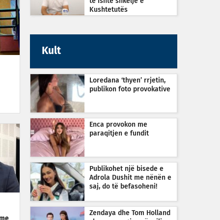
të ishte shkelje e
Kushtetutës
Kult
Loredana ‘thyen’ rrjetin,
publikon foto provokative
Enca provokon me
paraqitjen e fundit
Publikohet një bisede e
Adrola Dushit me nënën e
saj, do të befasoheni!
Zendaya dhe Tom Holland
tme