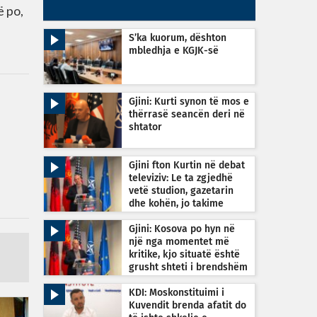
ë po,
S’ka kuorum, dështon
mbledhja e KGJK-së
Gjini: Kurti synon të mos e
thërrasë seancën deri në
shtator
Gjini fton Kurtin në debat
televiziv: Le ta zgjedhë
vetë studion, gazetarin
dhe kohën, jo takime
private
Gjini: Kosova po hyn në
një nga momentet më
kritike, kjo situatë është
grusht shteti i brendshëm
KDI: Moskonstituimi i
Kuvendit brenda afatit do