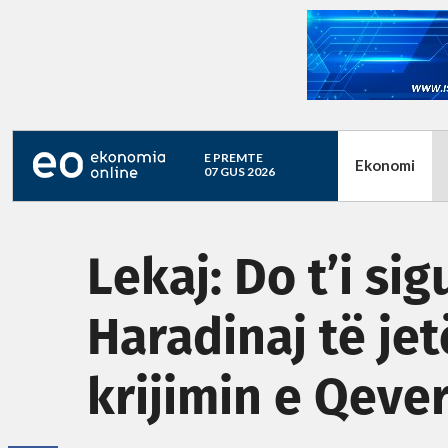
E PREMTE
Ekonomi
07 GUS 2026
Lekaj: Do t’i s
Haradinaj të je
krijimin e Qeve