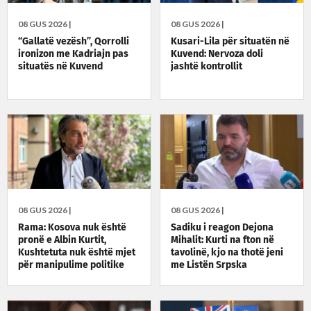
08 GUS 2026 |
08 GUS 2026 |
“Gallatë vezësh”, Qorrolli
Kusari-Lila për situatën në
ironizon me Kadriajn pas
Kuvend: Nervoza doli
situatës në Kuvend
jashtë kontrollit
08 GUS 2026 |
08 GUS 2026 |
Rama: Kosova nuk është
Sadiku i reagon Dejona
pronë e Albin Kurtit,
Mihalit: Kurti na fton në
Kushtetuta nuk është mjet
tavolinë, kjo na thotë jeni
për manipulime politike
me Listën Srpska