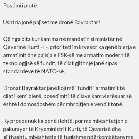
Postimi i plotë:
Ushtria jonë pajiset me dronë Bayraktar!
Që nga dita kur kam marrë mandatin si ministër në
Qeverinë Kurti -II-, prioriteti im kryesor ka qenë blerja e
armatimit dhe pajisja e FSK-së me armatim modern të
teknologjjsë së fundit, të cilat gjithnjë janë sipas
standardeve të NATO-së.
Dronat Bayraktar janë lloji më i fundit i armatimit të
cilat i kemi blerë, posedimit i të cilave kam vlerësuar së
është i domosdoshëm për mbrojtjen e vendit tonë.
Ky proces nuk ka qenë i lehtë, por me mbështetjen e
pakursyer të Kryeministrit Kurti, të Qeverisë dhe
gjithashtu mbështetje të fuqishme ndërkombëtare me