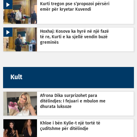
Kurti tregon pse s’propozoi përsëri
emër për kryetar Kuvendi
Hoxhaj: Kosova ka hyrë në një fazë
të re, Kurti e ka sjellë vendin buzë
greminës
Kult
Afrona Dika surprizohet para
ditëlindjes: I fejuari e mbulon me
dhurata luksoze
Khloe i bën Kylie-t një tortë të
çuditshme për ditëlindje