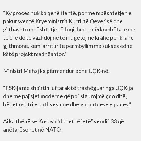
“Ky proces nuk ka qenë i lehtë, por me mbështetjen e
pakursyer të Kryeministrit Kurti, të Qeverisë dhe
gjithashtu mbështetje të fuqishme ndërkombëtare me
të cilë do të vazhdojmë të rrugëtojmë krahë për krahë
gjithmonë, kemi arritur të përmbyllim me sukses edhe
këtë projekt madhështor.”
Ministri Mehaj ka përmendur edhe UÇK-në.
“FSK-ja me shpirtin luftarak të trashëguar nga UÇK-ja
dhe me pajisjet moderne që po i sigurojmë çdo ditë,
bëhet ushtri e pathyeshme dhe garantuese e paqes.”
Ai ka thënë se Kosova “duhet të jetë” vendi i 33 që
anëtarësohet në NATO.