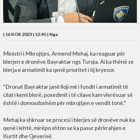
| 16 KOR 2023 | 12:45 |
Nga
Ministri i Mbrojtjes, Armend Mehaj, ka reaguar për
blerjen e dronëve Bayraktar ngs Turqia. Ai ka thënë se
blerja e armatimit ka qenë prioritet i tij kryesor.
“Dronat Bayraktar janë lloji më i fundit i armatimit të
cilat i kemi blerë, posedimit i të cilave kam vlerësuar së
është i domosdoshëm për mbrojtjen e vendit tonë.”
Mehaj ka shkruar se procesi i blerjes së dronëve nuk ka
qenë i lehtë, mirëpo shton se ka pasur përkrahjen e
Kurtit dhe Qeverisë.