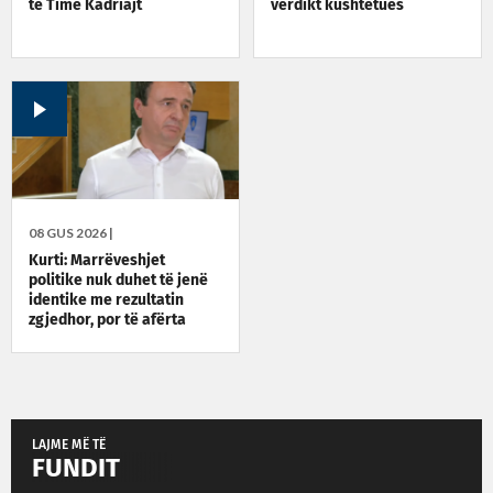
të Time Kadriajt
verdikt kushtetues
08 GUS 2026 |
Kurti: Marrëveshjet
politike nuk duhet të jenë
identike me rezultatin
zgjedhor, por të afërta
LAJME MË TË
FUNDIT