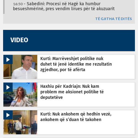
16:50
- Sabedini: Procesi në Hagë ka humbur
besueshmërinë, pres vendim lirues për të akuzuarit
TË GJITHA TË DITËS
VIDEO
Kurti: Marrëveshjet politike nuk
duhet të jenë identike me rezultatin
zgjedhor, por të afërta
Haxhiu për Kadriajn: Nuk kam
problem me aksionet politike të
deputetëve
Kurti: Nuk ankohem që hedhin vezë,
ankohem që s’duan të takohen