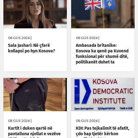
08 GUS 2026 |
08 GUS 2026 |
Sala Jashari: Në çfarë
Ambasada britanike:
kollapsi po hyn Kosova?
Kosova ka qenë pa Kuvend
funksional për shumë ditë,
politikanët duhet ta
zgjidhin situatën
08 GUS 2026 |
08 GUS 2026 |
Kurtit i duken qartë në
KDI: Pas tejkalimit të afatit,
pantallona njollat e vezëve
çdo hap tjetër kërkon