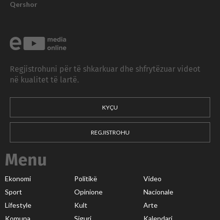
Qershor
Regjistrohuni për të shkarkuar dhe shfrytëzuar videot
në kualitet të lartë.
KYÇU
REGJISTROHU
Menu
Ekonomi
Politikë
Video
Sport
Opinione
Nacionale
Lifestyle
Kult
Arte
Komuna
Siguri
Kalendari