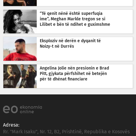
“Të qenit nënë është superfuqia
ime”, Meghan Markle tregon se si
Lilibet e bën të ndihet e guximshme
Eksploziv në derën e dyqanit të
Noizy-t në Durrës
Angelina Jolie nën presionin e Brad
Pitt, gjykata përfshihet në betejën
për të dhënat financiare
Adresa:
Rr. "Mark Isaku", Nr. 12, B2, Prishtinë, Republika e Kosovës