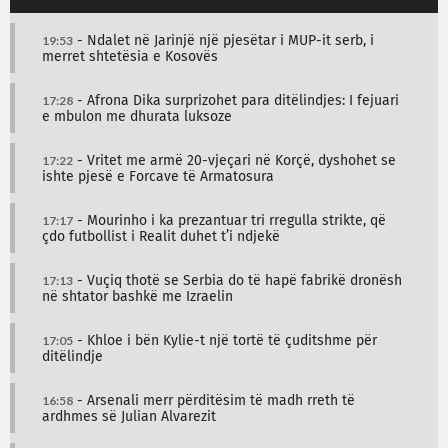
19:53
- Ndalet në Jarinjë një pjesëtar i MUP-it serb, i
merret shtetësia e Kosovës
17:28
- Afrona Dika surprizohet para ditëlindjes: I fejuari
e mbulon me dhurata luksoze
17:22
- Vritet me armë 20-vjeçari në Korçë, dyshohet se
ishte pjesë e Forcave të Armatosura
17:17
- Mourinho i ka prezantuar tri rregulla strikte, që
çdo futbollist i Realit duhet t’i ndjekë
17:13
- Vuçiq thotë se Serbia do të hapë fabrikë dronësh
në shtator bashkë me Izraelin
17:05
- Khloe i bën Kylie-t një tortë të çuditshme për
ditëlindje
16:58
- Arsenali merr përditësim të madh rreth të
ardhmes së Julian Alvarezit