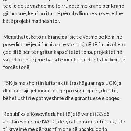
të cilë do të vazhdojmë të rrugëtojmë krahë për krahë
gjithmonë, kemi arritur të përmbyllim me sukses edhe
këtë projekt madhështor.
Megjithatë, këto nuk janë pajisjet e vetme që kemi në
posedim, në jemi furnizuar e vazhdojmë të furnizohemi
çdo ditë për të ngritur kapacitetet tona, projektet në
vazhdim do të jenë hapa të mëdhenjë drejt zhvillimit të
forcës tonë.
FSK-ja me shpirtin luftarak të trashëguar nga UÇK-ja
dhe me pajisjet moderne që po i sigurojmë çdo ditë,
bëhet ushtri e pathyeshme dhe garantuese e paqes.
Republika e Kosovës duhet të jetë vendi i 33 që
anëtarësohet në NATO, detyrat tona në këtë rrugë do
t’i kryejmë me përkushtim dhe së bashku do ta