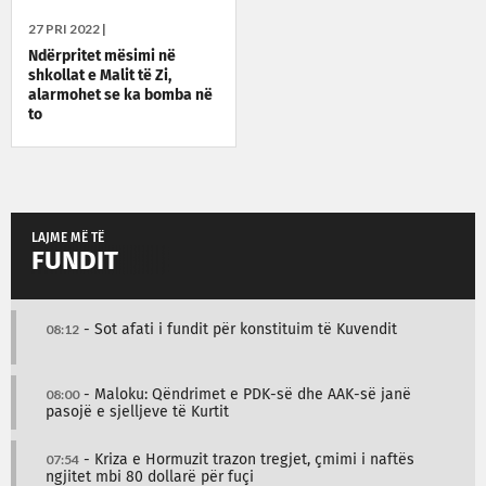
27 PRI 2022 |
Ndërpritet mësimi në
shkollat e Malit të Zi,
alarmohet se ka bomba në
to
LAJME MË TË
FUNDIT
08:12
- Sot afati i fundit për konstituim të Kuvendit
08:00
- Maloku: Qëndrimet e PDK-së dhe AAK-së janë
pasojë e sjelljeve të Kurtit
07:54
- Kriza e Hormuzit trazon tregjet, çmimi i naftës
ngjitet mbi 80 dollarë për fuçi