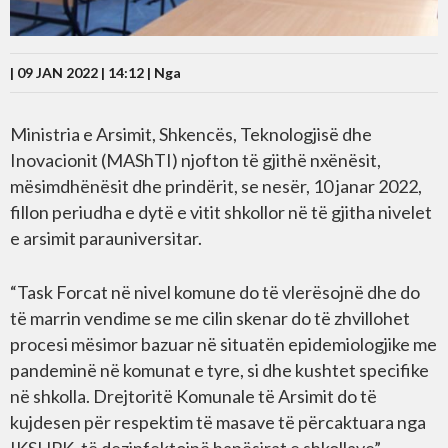
| 09 JAN 2022 | 14:12 |
Nga
Ministria e Arsimit, Shkencës, Teknologjisë dhe
Inovacionit (MAShTI) njofton të gjithë nxënësit,
mësimdhënësit dhe prindërit, se nesër, 10 janar 2022,
fillon periudha e dytë e vitit shkollor në të gjitha nivelet
e arsimit parauniversitar.
“Task Forcat në nivel komune do të vlerësojnë dhe do
të marrin vendime se me cilin skenar do të zhvillohet
procesi mësimor bazuar në situatën epidemiologjike me
pandeminë në komunat e tyre, si dhe kushtet specifike
në shkolla. Drejtoritë Komunale të Arsimit do të
kujdesen për respektim të masave të përcaktuara nga
IKSHPK, të dezinfektojnë hapësirat e shkollave”,