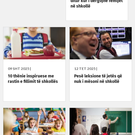
ditur kur i dërgojnë fëmijët
në shkollë
09 SHT 2025 |
12 TET 2025 |
10 thënie inspiruese me
Pesë leksione të jetës që
rastin e fillimit të shkollës
nuk i mësoni në shkollë