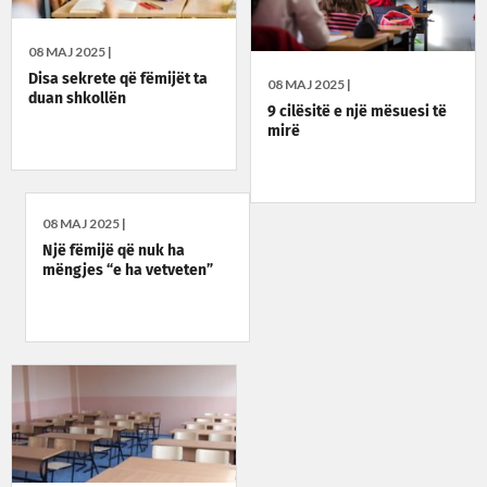
08 MAJ 2025 |
Disa sekrete që fëmijët ta
08 MAJ 2025 |
duan shkollën
9 cilësitë e një mësuesi të
mirë
08 MAJ 2025 |
Një fëmijë që nuk ha
mëngjes “e ha vetveten”