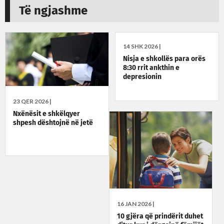
Të ngjashme
14 SHK 2026 |
Nisja e shkollës para orës
8:30 rrit ankthin e
depresionin
23 QER 2026 |
Nxënësit e shkëlqyer
shpesh dështojnë në jetë
16 JAN 2026 |
10 gjëra që prindërit duhet