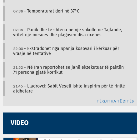
07:38
- Temperaturat deri në 37°C
07:38
- Panik dhe të shtëna në një shkollë në Tajlandë,
vritet një mësues dhe plagosen disa nxënës
22:00
- Ekstradohet nga Spanja kosovari i kërkuar për
vrasje në tentativë
21:52
- Në Iran raportohet se janë ekzekutuar të paktën
71 persona gjatë korrikut
21:45
- Lladrovci: Sabit Veseli ishte inspirim për të rinjtë
atdhetarë
TË GJITHA TË DITËS
VIDEO