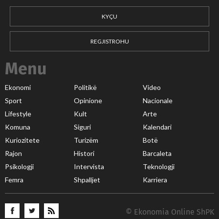
KYÇU
REGJISTROHU
Menu
Ekonomi
Politikë
Video
Sport
Opinione
Nacionale
Lifestyle
Kult
Arte
Komuna
Siguri
Kalendari
Kuriozitete
Turizëm
Botë
Rajon
Histori
Barcaleta
Psikologji
Intervista
Teknologji
Femra
Shpalljet
Karriera
© Ekonomia Online ShPK