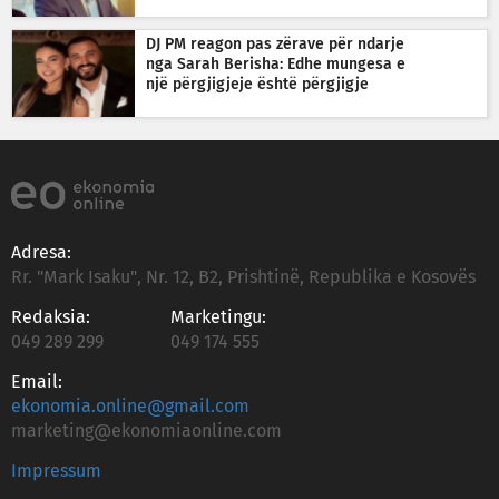
DJ PM reagon pas zërave për ndarje
nga Sarah Berisha: Edhe mungesa e
një përgjigjeje është përgjigje
Adresa:
Rr. "Mark Isaku", Nr. 12, B2, Prishtinë, Republika e Kosovës
Redaksia:
Marketingu:
049 289 299
049 174 555
Email:
ekonomia.online@gmail.com
marketing@ekonomiaonline.com
Impressum