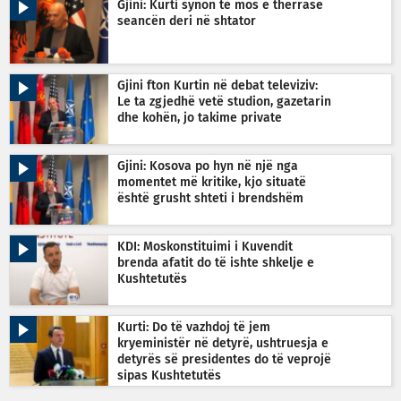
Gjini: Kurti synon të mos e thërrasë
seancën deri në shtator
Gjini fton Kurtin në debat televiziv:
Le ta zgjedhë vetë studion, gazetarin
dhe kohën, jo takime private
Gjini: Kosova po hyn në një nga
momentet më kritike, kjo situatë
është grusht shteti i brendshëm
KDI: Moskonstituimi i Kuvendit
brenda afatit do të ishte shkelje e
Kushtetutës
Kurti: Do të vazhdoj të jem
kryeministër në detyrë, ushtruesja e
detyrës së presidentes do të veprojë
sipas Kushtetutës