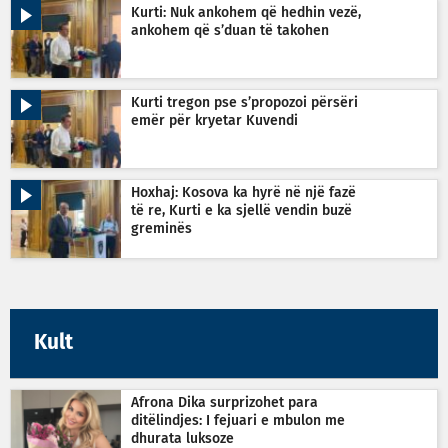
Kurti: Nuk ankohem që hedhin vezë,
ankohem që s’duan të takohen
Kurti tregon pse s’propozoi përsëri
emër për kryetar Kuvendi
Hoxhaj: Kosova ka hyrë në një fazë
të re, Kurti e ka sjellë vendin buzë
greminës
Kult
Afrona Dika surprizohet para
ditëlindjes: I fejuari e mbulon me
dhurata luksoze