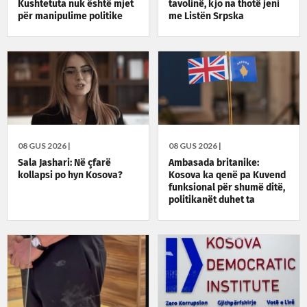
Kushtetuta nuk është mjet
tavolinë, kjo na thotë jeni
për manipulime politike
me Listën Srpska
08 GUS 2026 |
08 GUS 2026 |
Sala Jashari: Në çfarë
Ambasada britanike:
kollapsi po hyn Kosova?
Kosova ka qenë pa Kuvend
funksional për shumë ditë,
politikanët duhet ta
zgjidhin situatën