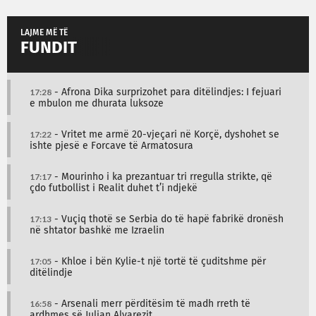
LAJME MË TË
FUNDIT
17:28
- Afrona Dika surprizohet para ditëlindjes: I fejuari
e mbulon me dhurata luksoze
17:22
- Vritet me armë 20-vjeçari në Korçë, dyshohet se
ishte pjesë e Forcave të Armatosura
17:17
- Mourinho i ka prezantuar tri rregulla strikte, që
çdo futbollist i Realit duhet t’i ndjekë
17:13
- Vuçiq thotë se Serbia do të hapë fabrikë dronësh
në shtator bashkë me Izraelin
17:05
- Khloe i bën Kylie-t një tortë të çuditshme për
ditëlindje
16:58
- Arsenali merr përditësim të madh rreth të
ardhmes së Julian Alvarezit