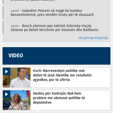
16:50
- Sabedini: Procesi në Hagë ka humbur
besueshmërinë, pres vendim lirues për të akuzuarit
16:39
- Bosch alarmon pas takimit Zelensky-Vuçiq:
Ukraina po bëhet kërcënim për Kosovën dhe Ballkanin
TË GJITHA TË DITËS
VIDEO
Kurti: Marrëveshjet politike nuk
duhet të jenë identike me rezultatin
zgjedhor, por të afërta
Haxhiu për Kadriajn: Nuk kam
problem me aksionet politike të
deputetëve