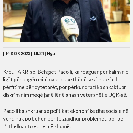
| 14 KOR 2023 | 18:24 |
Nga
Kreu i AKR-së, Behgjet Pacolli, ka reaguar për kalimin e
ligjit për pagën minimale, duke thënë se ai nuk sjell
përfitime për qytetarët, por përkundrazi ka shkaktuar
diskriminim meqë janë lënë anash veteranët e UÇK-së.
Pacolli ka shkruar se politikat ekonomike dhe sociale në
vend nuk po bëhen për të zgjidhur problemet, por për
t’i thelluar to edhe më shumë.