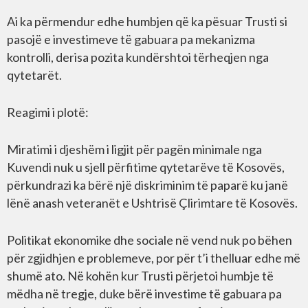
Ai ka përmendur edhe humbjen që ka pësuar Trusti si
pasojë e investimeve të gabuara pa mekanizma
kontrolli, derisa pozita kundërshtoi tërheqjen nga
qytetarët.
Reagimi i plotë:
Miratimi i djeshëm i ligjit për pagën minimale nga
Kuvendi nuk u sjell përfitime qytetarëve të Kosovës,
përkundrazi ka bërë një diskriminim të paparë ku janë
lënë anash veteranët e Ushtrisë Çlirimtare të Kosovës.
Politikat ekonomike dhe sociale në vend nuk po bëhen
për zgjidhjen e problemeve, por për t’i thelluar edhe më
shumë ato. Në kohën kur Trusti përjetoi humbje të
mëdha në tregje, duke bërë investime të gabuara pa