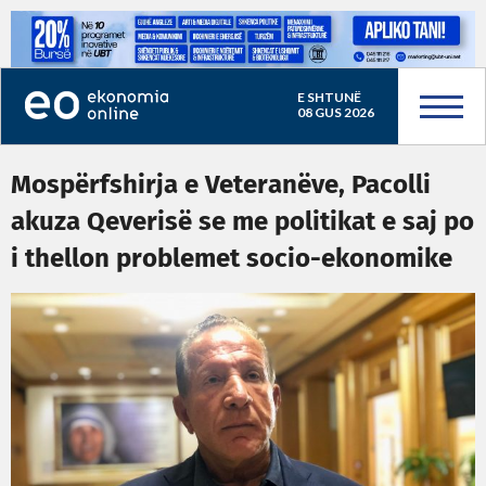
E SHTUNË
08 GUS 2026
Mospërfshirja e Veteranëve, Pacolli
akuza Qeverisë se me politikat e saj po
i thellon problemet socio-ekonomike