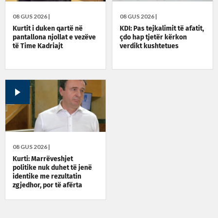
08 GUS 2026 |
08 GUS 2026 |
Kurtit i duken qartë në
KDI: Pas tejkalimit të afatit,
pantallona njollat e vezëve
çdo hap tjetër kërkon
të Time Kadriajt
verdikt kushtetues
08 GUS 2026 |
Kurti: Marrëveshjet
politike nuk duhet të jenë
identike me rezultatin
zgjedhor, por të afërta