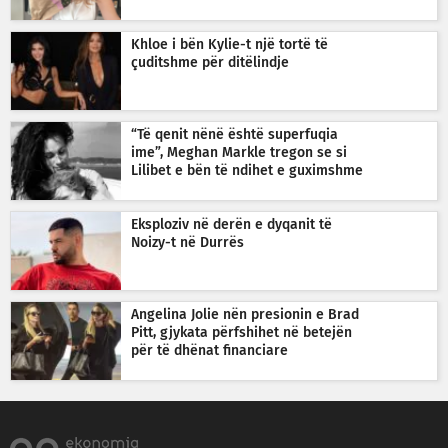
Khloe i bën Kylie-t një tortë të
çuditshme për ditëlindje
“Të qenit nënë është superfuqia
ime”, Meghan Markle tregon se si
Lilibet e bën të ndihet e guximshme
Eksploziv në derën e dyqanit të
Noizy-t në Durrës
Angelina Jolie nën presionin e Brad
Pitt, gjykata përfshihet në betejën
për të dhënat financiare