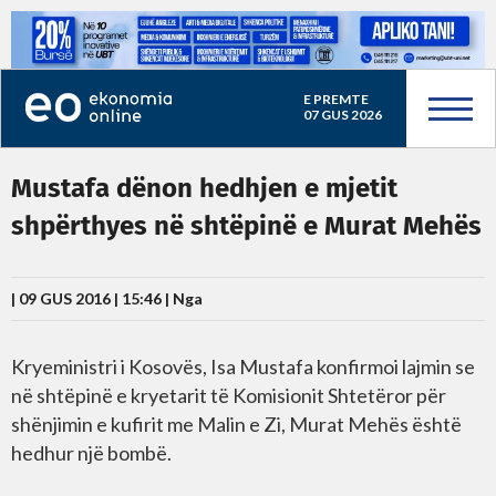
E PREMTE
07 GUS 2026
Mustafa dënon hedhjen e mjetit
shpërthyes në shtëpinë e Murat Mehës
| 09 GUS 2016 | 15:46 |
Nga
Kryeministri i Kosovës, Isa Mustafa konfirmoi lajmin se
në shtëpinë e kryetarit të Komisionit Shtetëror për
shënjimin e kufirit me Malin e Zi, Murat Mehës është
hedhur një bombë.