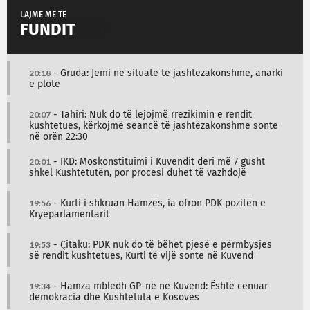
LAJME MË TË
FUNDIT
20:18
- Gruda: Jemi në situatë të jashtëzakonshme, anarki
e plotë
20:07
- Tahiri: Nuk do të lejojmë rrezikimin e rendit
kushtetues, kërkojmë seancë të jashtëzakonshme sonte
në orën 22:30
20:01
- IKD: Moskonstituimi i Kuvendit deri më 7 gusht
shkel Kushtetutën, por procesi duhet të vazhdojë
19:56
- Kurti i shkruan Hamzës, ia ofron PDK pozitën e
Kryeparlamentarit
19:53
- Çitaku: PDK nuk do të bëhet pjesë e përmbysjes
së rendit kushtetues, Kurti të vijë sonte në Kuvend
19:34
- Hamza mbledh GP-në në Kuvend: Është cenuar
demokracia dhe Kushtetuta e Kosovës