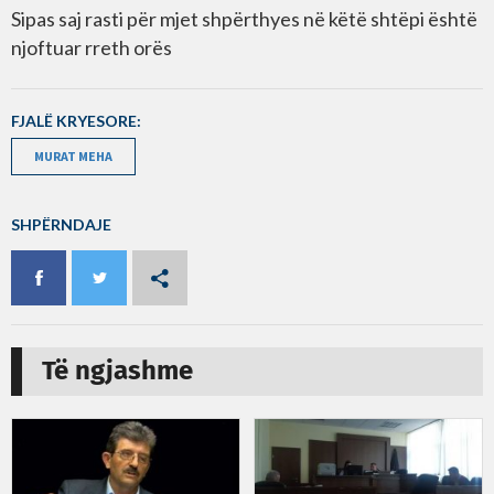
Sipas saj rasti për mjet shpërthyes në këtë shtëpi është
njoftuar rreth orës
FJALË KRYESORE:
MURAT MEHA
SHPËRNDAJE
Të ngjashme