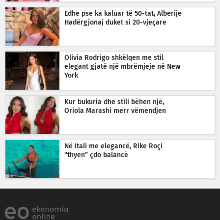
Edhe pse ka kaluar të 50-tat, Alberije
Hadërgjonaj duket si 20-vjeçare
Olivia Rodrigo shkëlqen me stil
elegant gjatë një mbrëmjeje në New
York
Kur bukuria dhe stili bëhen një,
Oriola Marashi merr vëmendjen
Në Itali me elegancë, Rike Roçi
“thyen” çdo balancë