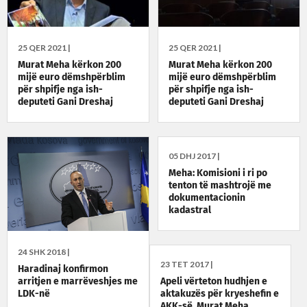
25 QER 2021 |
25 QER 2021 |
Murat Meha kërkon 200
Murat Meha kërkon 200
mijë euro dëmshpërblim
mijë euro dëmshpërblim
për shpifje nga ish-
për shpifje nga ish-
deputeti Gani Dreshaj
deputeti Gani Dreshaj
05 DHJ 2017 |
Meha: Komisioni i ri po
tenton të mashtrojë me
dokumentacionin
kadastral
24 SHK 2018 |
23 TET 2017 |
Haradinaj konfirmon
Apeli vërteton hudhjen e
arritjen e marrëveshjes me
aktakuzës për kryeshefin e
LDK-në
AKK-së, Murat Meha