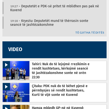
19:27
- Deputetët e PDK-së pritet të mblidhen pas pak në
Kuvend
19:18
- Kryeziu: Deputetët mund të thërrasin sonte
seancë të jashtëzakonshme
TË GJITHA TË DITËS
VIDEO
Tahiri: Nuk do të lejojmë rrezikimin e
rendit kushtetues, kërkojmë seancë
të jashtëzakonshme sonte në orën
22:30
Çitaku: PDK nuk do të bëhet pjesë e
përmbysjes së rendit kushtetues,
Kurti të vijë sonte në Kuvend
Hamza mbledh GP-në në Kuvend: