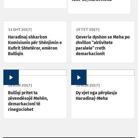
11 SHT 2017 |
19 TET 2017 |
Haradinaj shkarkon
Qeveria dyshon se Meha po
Komisionin për Shënjimin e
zhvillon “aktivitete
Kufirit Shtetëror, emëron
paralele” rreth
Bulliqin
demarkacionit
08 KOR 2017 |
13 KOR 2017 |
Bulliqi pritet ta
Dy vjet nga përplasja
zëvendësojë Mehën,
Haradinaj-Meha
demarkacioni të
rinegociohet