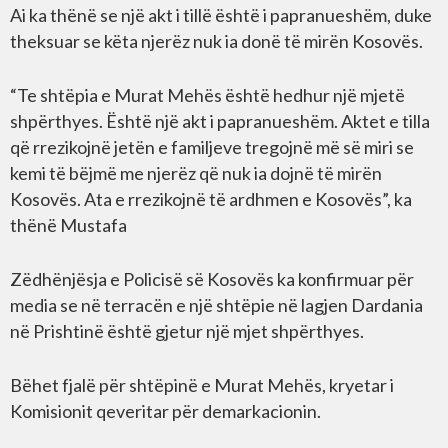
Ai ka thënë se një akt i tillë është i papranueshëm, duke
theksuar se këta njerëz nuk ia donë të mirën Kosovës.
“Te shtëpia e Murat Mehës është hedhur një mjetë
shpërthyes. Është një akt i papranueshëm. Aktet e tilla
që rrezikojnë jetën e familjeve tregojnë më së miri se
kemi të bëjmë me njerëz që nuk ia dojnë të mirën
Kosovës. Ata e rrezikojnë të ardhmen e Kosovës”, ka
thënë Mustafa
Zëdhënjësja e Policisë së Kosovës ka konfirmuar për
media se në terracën e një shtëpie në lagjen Dardania
në Prishtinë është gjetur një mjet shpërthyes.
Bëhet fjalë për shtëpinë e Murat Mehës, kryetar i
Komisionit qeveritar për demarkacionin.