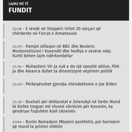
LAJME MË TË
FUNDIT
22:08
- E rëndë në Shqipëri: Vritet 20-vjeçari që
shërbente në Forcat e Armatosura
21:59
- Pamjet shfaqen në BBC dhe Reuters:
Moskonstituimi i Kuvendit dhe hedhja e vezëve ndaj
Kurtit bëhen lajm ndërkombëtar
21:34
- Muhaxheri: VV-ja nuk e do një opozitë aktive, PDK-
ja dhe Aleanca duhet ta dinamizojnë veprimin politik
21:30
- Përkeqësohet gjendja shëndetësore e Joe Biden
21:18
- Bushati për deklaratat e Zelenskyt në Serbi: Mund
të kishte treguar më shumë vlerësim për Kosovën, ka
qëndruar fuqishëm krah Ukrainës
20:46
- Burim Ramadani: Mbajeni pushtetin, por harrojeni
që mund ta prishni shtetin