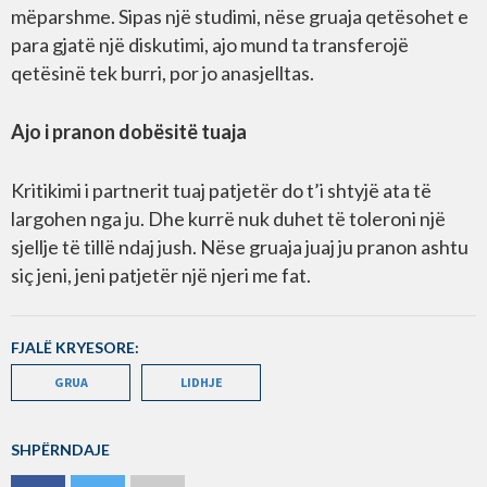
mëparshme. Sipas një studimi, nëse gruaja qetësohet e
para gjatë një diskutimi, ajo mund ta transferojë
qetësinë tek burri, por jo anasjelltas.
Ajo i pranon dobësitë tuaja
Kritikimi i partnerit tuaj patjetër do t’i shtyjë ata të
largohen nga ju. Dhe kurrë nuk duhet të toleroni një
sjellje të tillë ndaj jush. Nëse gruaja juaj ju pranon ashtu
siç jeni, jeni patjetër një njeri me fat.
FJALË KRYESORE:
GRUA
LIDHJE
SHPËRNDAJE