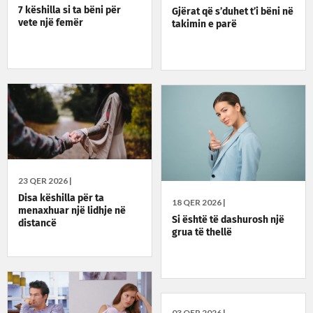
7 këshilla si ta bëni për
Gjërat që s’duhet t’i bëni në
vete një femër
takimin e parë
23 QER 2026 |
Disa këshilla për ta
18 QER 2026 |
menaxhuar një lidhje në
Si është të dashurosh një
distancë
grua të thellë
03 QER 2026 |