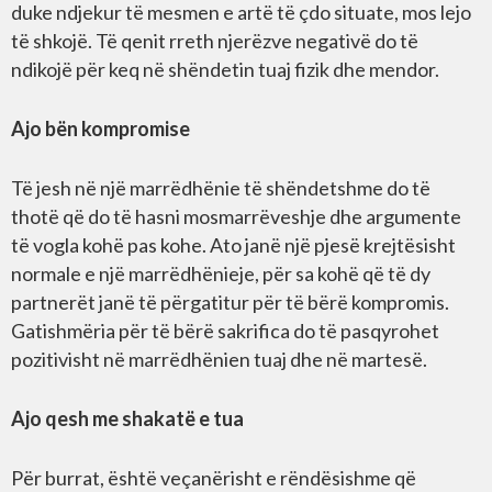
duke ndjekur të mesmen e artë të çdo situate, mos lejo
të shkojë. Të qenit rreth njerëzve negativë do të
ndikojë për keq në shëndetin tuaj fizik dhe mendor.
Ajo bën kompromise
Të jesh në një marrëdhënie të shëndetshme do të
thotë që do të hasni mosmarrëveshje dhe argumente
të vogla kohë pas kohe. Ato janë një pjesë krejtësisht
normale e një marrëdhënieje, për sa kohë që të dy
partnerët janë të përgatitur për të bërë kompromis.
Gatishmëria për të bërë sakrifica do të pasqyrohet
pozitivisht në marrëdhënien tuaj dhe në martesë.
Ajo qesh me shakatë e tua
Për burrat, është veçanërisht e rëndësishme që