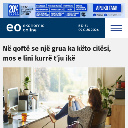
E DIEL
09 GUS 2026
Në qoftë se një grua ka këto cilësi,
mos e lini kurrë t’ju ikë