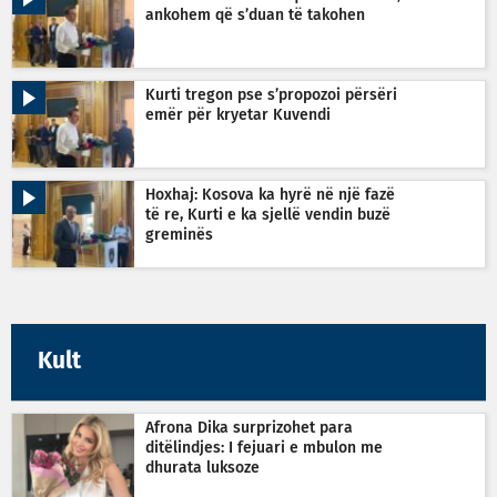
ankohem që s’duan të takohen
Kurti tregon pse s’propozoi përsëri
emër për kryetar Kuvendi
Hoxhaj: Kosova ka hyrë në një fazë
të re, Kurti e ka sjellë vendin buzë
greminës
Kult
Afrona Dika surprizohet para
ditëlindjes: I fejuari e mbulon me
dhurata luksoze