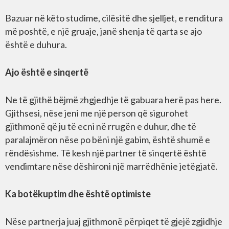
Bazuar në këto studime, cilësitë dhe sjelljet, e renditura
më poshtë, e një gruaje, janë shenja të qarta se ajo
është e duhura.
Ajo është e sinqertë
Ne të gjithë bëjmë zhgjedhje të gabuara herë pas here.
Gjithsesi, nëse jeni me një person që sigurohet
gjithmonë që ju të ecni në rrugën e duhur, dhe të
paralajmëron nëse po bëni një gabim, është shumë e
rëndësishme. Të kesh një partner të sinqertë është
vendimtare nëse dëshironi një marrëdhënie jetëgjatë.
Ka botëkuptim dhe është optimiste
Nëse partnerja juaj gjithmonë përpiqet të gjejë zgjidhje