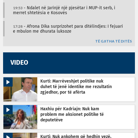
19:53
- Ndalet në Jarinjë një pjesëtar i MUP-it serb, i
merret shtetësia e Kosovës
17:28
- Afrona Dika surprizohet para ditëlindjes: I fejuari
e mbulon me dhurata luksoze
TË GJITHA TË DITËS
VIDEO
Kurti: Marrëveshjet politike nuk
duhet të jenë identike me rezultatin
zgjedhor, por të afërta
Haxhiu për Kadriajn: Nuk kam
problem me aksionet politike të
deputetëve
Kurti: Nuk ankohem që hedhin vezë,