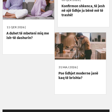
Konfirmon shkenca, të jesh
në një lidhje ju bënë më të
trashë!
11 QER 2026 |
A duhet të mbeteni miq me
ish-të dashurin?
31 MAJ 2026 |
Pse lidhjet moderne janë
kaq të brishta?