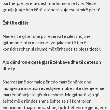
partnerja e tyre të qeshi me humorin e tyre. Nëse
gruaja juaj e bën këtë, atëherë kujdesuni mirë për të.
Është e çiltër
Njerëzit e çiltër dhe pa rezerva të cilët i ndjanë
gjithmonë informacionet vetjake me të tjerët
konsidrerohen si shumë më tërheqës se pjesa tjetër.
Ajo qëndron e qetë gjatë zënkave dhe të qetëson
dhe ty
Sherret janë normale për çdo marrëdhënie dhe
mungesa e mosmarrëveshjeve, nuk është shenjë e një
marrëdhënieje të qëndrueshme. Megjithatë, ajo që
është më e rëndësishme është se si i kontrolloni
emocionet tuaja dhe sa shpejt ju ktheheni në gjendjen e