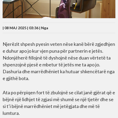
| 08 MAJ 2025 | 03:36 |
Nga
Njerëzit shpesh pyesin veten nëse kanë bërë zgjedhjen
e duhur apo jo kur vjen puna për partnerin e jetës.
Ndonjëherë fillojnë të dyshojnë nëse duan vërtetë ta
shpenzojnë pjesë e mbetur të jetës me ta apo jo.
Dashuria dhe marrëdhëniet ka hutuar shkencëtarë nga
e gjithë bota.
Ata po përpiqen fort të zbulojnë se cilat janë gjërat që e
bëjnë një lidhjet të zgjasi më shumë se një tjetër dhe se
si t’i bëjnë marrëdhëniet më jetëgjata dhe më të
lumtura.