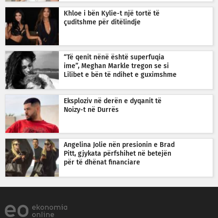
Khloe i bën Kylie-t një tortë të
çuditshme për ditëlindje
“Të qenit nënë është superfuqia
ime”, Meghan Markle tregon se si
Lilibet e bën të ndihet e guximshme
Eksploziv në derën e dyqanit të
Noizy-t në Durrës
Angelina Jolie nën presionin e Brad
Pitt, gjykata përfshihet në betejën
për të dhënat financiare