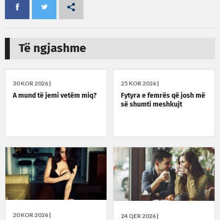
Të ngjashme
30 KOR 2026 |
25 KOR 2026 |
A mund të jemi vetëm miq?
Fytyra e femrës që josh më
së shumti meshkujt
20 KOR 2026 |
24 QER 2026 |