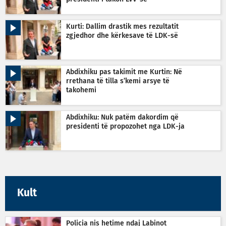
Kurti: Dallim drastik mes rezultatit
zgjedhor dhe kërkesave të LDK-së
Abdixhiku pas takimit me Kurtin: Në
rrethana të tilla s’kemi arsye të
takohemi
Abdixhiku: Nuk patëm dakordim që
presidenti të propozohet nga LDK-ja
Kult
Policia nis hetime ndaj Labinot