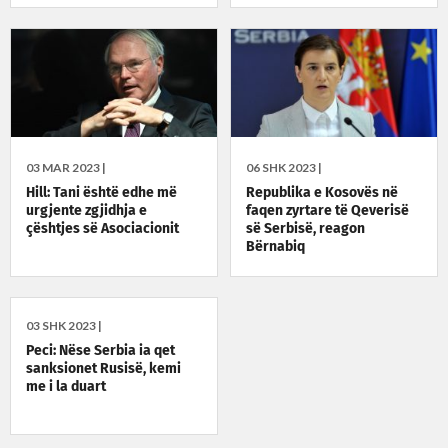
03 MAR 2023 |
06 SHK 2023 |
Hill: Tani është edhe më
Republika e Kosovës në
urgjente zgjidhja e
faqen zyrtare të Qeverisë
çështjes së Asociacionit
së Serbisë, reagon
Bërnabiq
03 SHK 2023 |
Peci: Nëse Serbia ia qet
sanksionet Rusisë, kemi
me i la duart