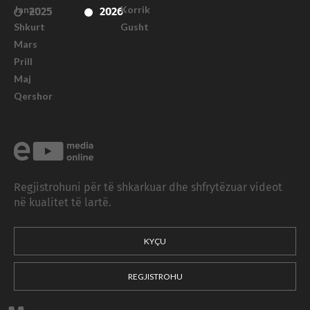
Janar
Korrik
2025
2026
Shkurt
Gusht
Mars
Prill
Maj
Qershor
Regjistrohuni për të shkarkuar dhe shfrytëzuar videot
në kualitet të lartë.
KYÇU
REGJISTROHU