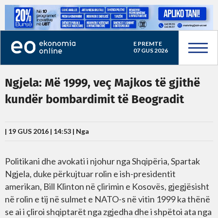
E PREMTE
07 GUS 2026
Ngjela: Më 1999, veç Majkos të gjithë
kundër bombardimit të Beogradit
| 19 GUS 2016 | 14:53 |
Nga
Politikani dhe avokati i njohur nga Shqipëria, Spartak
Ngjela, duke përkujtuar rolin e ish-presidentit
amerikan, Bill Klinton në çlirimin e Kosovës, gjegjësisht
në rolin e tij në sulmet e NATO-s në vitin 1999 ka thënë
se ai i çliroi shqiptarët nga zgjedha dhe i shpëtoi ata nga