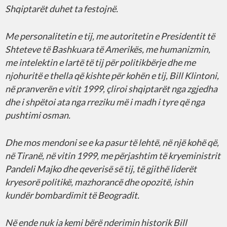
Shqiptarët duhet ta festojnë.
Me personalitetin e tij, me autoritetin e Presidentit të
Shteteve të Bashkuara të Amerikës, me humanizmin,
me intelektin e lartë të tij për politikbërje dhe me
njohuritë e thella që kishte për kohën e tij, Bill Klintoni,
në pranverën e vitit 1999, çliroi shqiptarët nga zgjedha
dhe i shpëtoi ata nga rreziku më i madh i tyre që nga
pushtimi osman.
Dhe mos mendoni se e ka pasur të lehtë, në një kohë që,
në Tiranë, në vitin 1999, me përjashtim të kryeministrit
Pandeli Majko dhe qeverisë së tij, të gjithë liderët
kryesorë politikë, mazhorancë dhe opozitë, ishin
kundër bombardimit të Beogradit.
Në ende nuk ia kemi bërë nderimin historik Bill