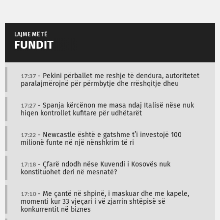
LAJME MË TË
FUNDIT
17:37
- Pekini përballet me reshje të dendura, autoritetet
paralajmërojnë për përmbytje dhe rrëshqitje dheu
17:27
- Spanja kërcënon me masa ndaj Italisë nëse nuk
hiqen kontrollet kufitare për udhëtarët
17:22
- Newcastle është e gatshme t’i investojë 100
milionë funte në një nënshkrim të ri
17:18
- Çfarë ndodh nëse Kuvendi i Kosovës nuk
konstituohet deri në mesnatë?
17:10
- Me çantë në shpinë, i maskuar dhe me kapele,
momenti kur 33 vjeçari i vë zjarrin shtëpisë së
konkurrentit në biznes