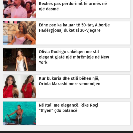
Rexhës pas përdorimit të armës në
një dasmë
Edhe pse ka kaluar të 50-tat, Alberije
Hadërgjonaj duket si 20-vjeçare
Olivia Rodrigo shkëlqen me stil
elegant gjatë një mbrëmjeje në New
York
Kur bukuria dhe stili bëhen një,
Oriola Marashi merr vëmendjen
Në Itali me elegancë, Rike Roçi
“thyen” çdo balancë