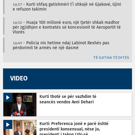
16:57
- Kurti shfaq gatishmëri t’i shkojë në Gjakovë, Gjini
e refuzon takimin
16:52
- Huaja 100 milionë euro, një tjetër shkak madhor
për zgjidhjen e kontratës së koncesionit të Aeroportit të
Vlorës
16:49
- Policia nis hetime ndaj Labinot Rexhës pas
përdorimit të armës në një dasmë
TË GJITHA TË DITËS
VIDEO
Kurti thotë se për vazhdim të
seancës vendos Avni Dehari
Kurti: Preferenca jonë e parë është
presidenti konsensual, nëse jo,
presidenti i takon LVV-së