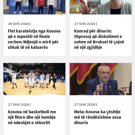
28 SHK 2024 |
27 SHK 2024 |
Flet karateistja nga Kosova
Konrad për dinarin:
që e mposhti në finale
Shpresoj që diskutimet e
serben: Ndjenjë e mirë për
sotme në Bruksel të çojnë
shkak të së kaluarës
në një zgjidhje
27 SHK 2024 |
27 SHK 2024 |
Kosova në basketboll me
Meta: Kosova ka çështje
një fitore dhe një humbje
më të rëndësishme sesa
në ndeshjet e shkurtit
dinarin