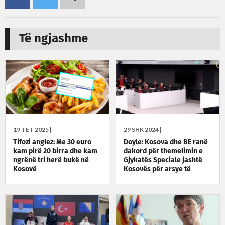
Të ngjashme
19 TET 2025 |
29 SHK 2024 |
Tifozi anglez: Me 30 euro
Doyle: Kosova dhe BE ranë
kam pirë 20 birra dhe kam
dakord për themelimin e
ngrënë tri herë bukë në
Gjykatës Speciale jashtë
Kosovë
Kosovës për arsye të
sigurisë së dëshmitarëve