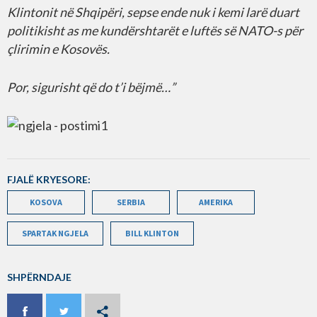
Klintonit në Shqipëri, sepse ende nuk i kemi larë duart
politikisht as me kundërshtarët e luftës së NATO-s për
çlirimin e Kosovës.
Por, sigurisht që do t’i bëjmë…”
FJALË KRYESORE:
KOSOVA
SERBIA
AMERIKA
SPARTAK NGJELA
BILL KLINTON
SHPËRNDAJE