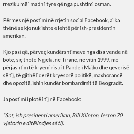
rreziku më i madh i tyre që nga pushtimi osman.
Përmes një postimi në rrjetin social Facebook, ai ka
thënë se kjo nuk ishte e lehtë për ish-presidentin
amerikan.
Kjo pasi që, përveç kundërshtimeve nga disa vende në
botë, siç thotë Ngjela, në Tiranë, në vitin 1999, me
përjashtim të kryeministrit Pandeli Majko dhe qeverisë
së tij, të gjithë liderët kryesorë politikë, maxhorancë
dhe opozitë, ishin kundër bombardimit të Beogradit.
Ja postimi i plotë i tij në Facebook:
“Sot, ish presidenti amerikan, Bill Klinton, feston 70
vjetorin e ditëlindjes së tij.