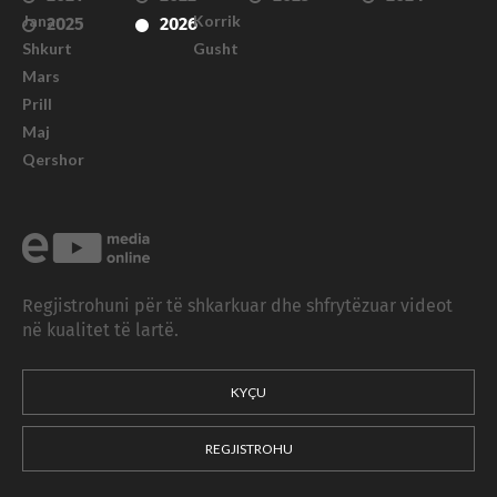
Janar
Korrik
2025
2026
Shkurt
Gusht
Mars
Prill
Maj
Qershor
Regjistrohuni për të shkarkuar dhe shfrytëzuar videot
në kualitet të lartë.
KYÇU
REGJISTROHU