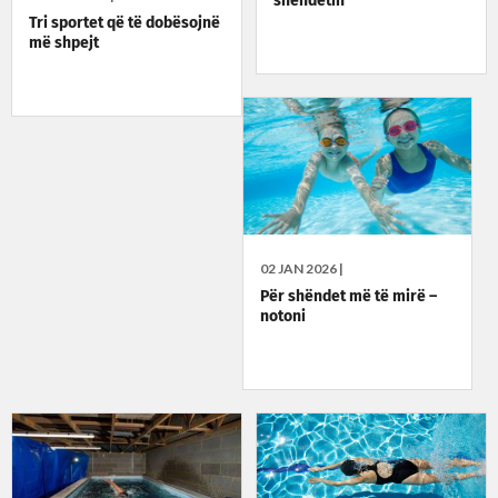
shëndetin
Tri sportet që të dobësojnë
më shpejt
02 JAN 2026 |
Për shëndet më të mirë –
notoni