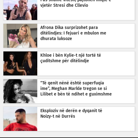
Pas shumë vitesh, pajtohen miqtë e
vjetër Stresi dhe Cllevio
Afrona Dika surprizohet para
ditëlindjes: I fejuari e mbulon me
dhurata luksoze
Khloe i bën Kylie-t një tortë të
çuditshme për ditëlindje
“Të qenit nënë është superfuqia
ime”, Meghan Markle tregon se si
Lilibet e bën të ndihet e guximshme
Eksploziv në derën e dyqanit të
Noizy-t në Durrës