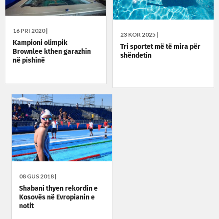
16 PRI 2020 |
23 KOR 2025 |
Kampioni olimpik
Tri sportet më të mira për
Brownlee kthen garazhin
shëndetin
në pishinë
08 GUS 2018 |
Shabani thyen rekordin e
Kosovës në Evropianin e
notit