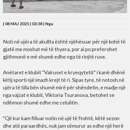
| 08 MAJ 2025 | 03:38 |
Nga
Noti në ujëra të akullta është njëhësuar për një kohë të
gjatë me moshat më të thyera, por ai po preferohet
gjithmonë e më shumë edhe nga të rinjtë ruse.
Anëtaret e klubit “Valruset e kryeqytetit” i kanë dhënë
këtij sporti një imazh krejt të ri. Sipas tyre, të notosh në
ujëra të tilla bën shumë mirë për shëndetin, e madje një
nga vajzat e klubit, Viktoria Tsuranova, betohet se
ndihmon shumë edhe me celulitin.
“Që kur kam filluar notin në ujë të ftohtë, këtë sezon
dhe atë paraardhës, nuk jam sëmurur as edhe një herë