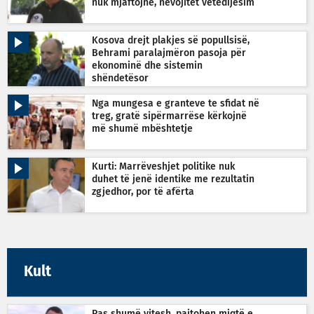
nuk mjaftojnë, nevojitet vetëdijesim
Kosova drejt plakjes së popullsisë,
Behrami paralajmëron pasoja për
ekonominë dhe sistemin
shëndetësor
Nga mungesa e granteve te sfidat në
treg, gratë sipërmarrëse kërkojnë
më shumë mbështetje
Kurti: Marrëveshjet politike nuk
duhet të jenë identike me rezultatin
zgjedhor, por të afërta
Kult