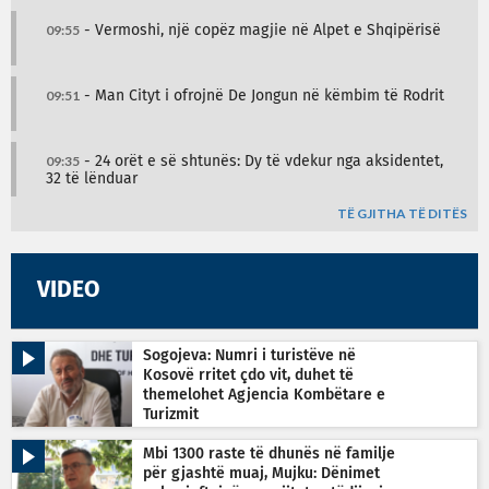
09:55
- Vermoshi, një copëz magjie në Alpet e Shqipërisë
09:51
- Man Cityt i ofrojnë De Jongun në këmbim të Rodrit
09:35
- 24 orët e së shtunës: Dy të vdekur nga aksidentet,
32 të lënduar
TË GJITHA TË DITËS
VIDEO
Sogojeva: Numri i turistëve në
Kosovë rritet çdo vit, duhet të
themelohet Agjencia Kombëtare e
Turizmit
Mbi 1300 raste të dhunës në familje
për gjashtë muaj, Mujku: Dënimet