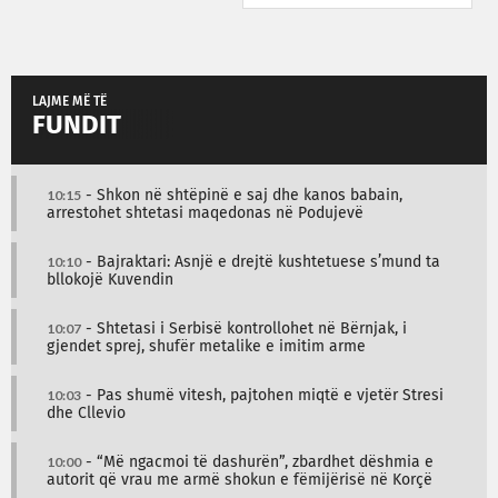
LAJME MË TË
FUNDIT
10:15
- Shkon në shtëpinë e saj dhe kanos babain,
arrestohet shtetasi maqedonas në Podujevë
10:10
- Bajraktari: Asnjë e drejtë kushtetuese s’mund ta
bllokojë Kuvendin
10:07
- Shtetasi i Serbisë kontrollohet në Bërnjak, i
gjendet sprej, shufër metalike e imitim arme
10:03
- Pas shumë vitesh, pajtohen miqtë e vjetër Stresi
dhe Cllevio
10:00
- “Më ngacmoi të dashurën”, zbardhet dëshmia e
autorit që vrau me armë shokun e fëmijërisë në Korçë