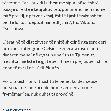
të vetme. Tani, nuk di ta them me siguri nëse është
pasoje direkte e këtij aktiviteti, por unë ndihëm shumë
mirë prej tij, e përvec kësaj, është I jashtëzakonshëm
për të luftuar depozitimin e dhjamit”, tha Viktoria
Tsuranova.
Ujërat në të cilat zhyten të rinjtë shkojnë nga zero deri
në minus katër gradë Celsius. Federata ruse e notit
dimëror, me seli në qytetin siberian te Tjumenitt,
rreshton një listë të gjatë përfitimesh prej tij, përfshirë
edhe të mirat që i sjell lëkurës.
Por ajo këshillon gjithashtu të bëhet kujdes, sepse
personat që kanë probleme me zemrën apo me
frymëmarrjen, nuk duhet ta provojnë.
FJALË KRYESORE: