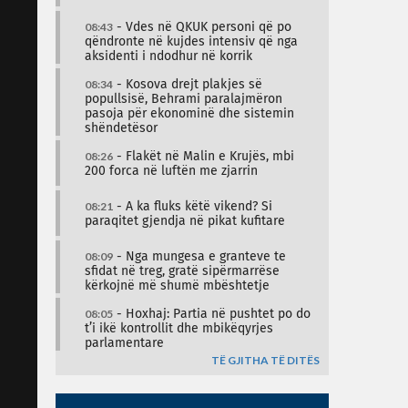
08:43
- Vdes në QKUK personi që po
qëndronte në kujdes intensiv që nga
aksidenti i ndodhur në korrik
08:34
- Kosova drejt plakjes së
popullsisë, Behrami paralajmëron
pasoja për ekonominë dhe sistemin
shëndetësor
08:26
- Flakët në Malin e Krujës, mbi
200 forca në luftën me zjarrin
08:21
- A ka fluks këtë vikend? Si
paraqitet gjendja në pikat kufitare
08:09
- Nga mungesa e granteve te
sfidat në treg, gratë sipërmarrëse
kërkojnë më shumë mbështetje
08:05
- Hoxhaj: Partia në pushtet po do
t’i ikë kontrollit dhe mbikëqyrjes
parlamentare
TË GJITHA TË DITËS