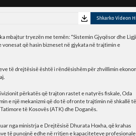
Shkarko Videon H
mbajtur tryezën me temën: “Sistemin Gjyqësor dhe Ligjin
e vonesat që hasin bizneset në gjykata në trajtimin e
ioneve të drejtësisë është i rëndësishëm për zhvillimin ekono
aj.
vizionit përkatës që trajton rastet e natyrës fiskale, Oda
n e një mekanizmi që do të ofronte trajtimin në shkallë t
s Tatimore të Kosovës (ATK) dhe Doganës.
kuar nga ministrja e Drejtësisë Dhurata Hoxha, që krahas
ave të punojnë edhe në rritjen e kapaciteteve profesionale