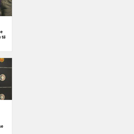
 e
 të
se