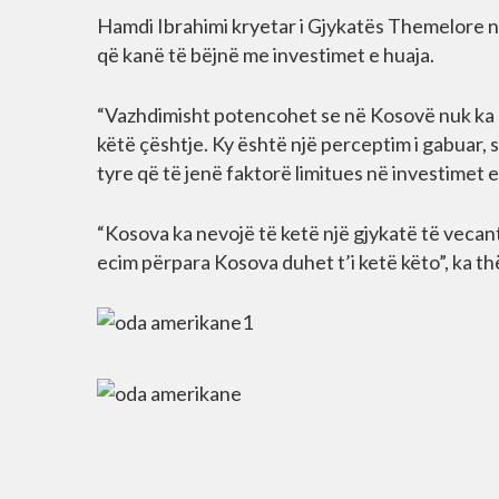
Hamdi Ibrahimi kryetar i Gjykatës Themelore n
që kanë të bëjnë me investimet e huaja.
“Vazhdimisht potencohet se në Kosovë nuk ka s
këtë çështje. Ky është një perceptim i gabuar,
tyre që të jenë faktorë limitues në investimet e
“Kosova ka nevojë të ketë një gjykatë të vec
ecim përpara Kosova duhet t’i ketë këto”, ka th