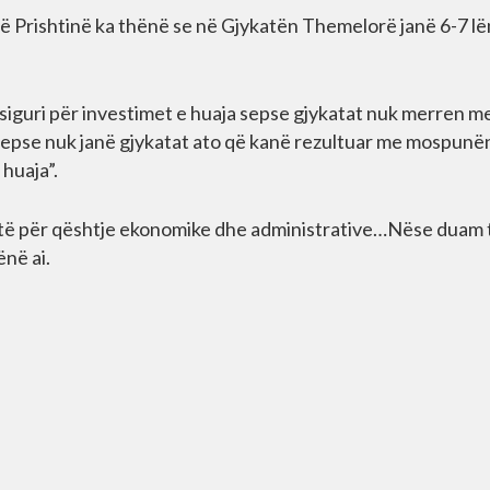
ë Prishtinë ka thënë se në Gjykatën Themelorë janë 6-7 l
iguri për investimet e huaja sepse gjykatat nuk merren m
 sepse nuk janë gjykatat ato që kanë rezultuar me mospunë
 huaja”.
antë për qështje ekonomike dhe administrative…Nëse duam 
ënë ai.