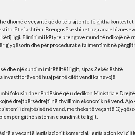
he dhomë e veçantë që do të trajtonte të gjitha kontestet
nvestitorët e jashtëm. Brengosëse shihet nga ana e biznesev
tij ligji. Eliminimi i këtyre brengave mund të ndikojë në rr
për gjyqësorin dhe për procedurat e falimentimit në përgjith
së dhe një sundim i mirëfilltë i ligjit, sipas Zekës është
investitorëve të huaj për të cilët vendi ka nevojë.
 mbi fokusin dhe rëndësinë që u dedikon Ministria e Drejtë
dikojnë drejtpërsëdrejti në zhvillimin ekonomik në vend. Ajo 
t sistemi i drejtësisë në vend, me theks të veçantë Gjyqësor
em për gjithë sistemin e sundimit të ligjit.
ë e veçantë legjislacionit komercial, legjislacion ky i cili 