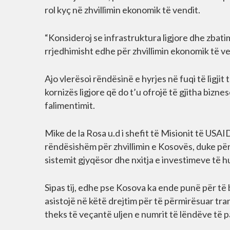
rol kyç në zhvillimin ekonomik të vendit.
“Konsideroj se infrastruktura ligjore dhe zbatim
rrjedhimisht edhe për zhvillimin ekonomik të ve
Ajo vlerësoi rëndësinë e hyrjes në fuqi të ligjit t
kornizës ligjore që do t’u ofrojë të gjitha biz
falimentimit.
Mike de la Rosa u.d i shefit të Misionit të USAID
rëndësishëm për zhvillimin e Kosovës, duke përme
sistemit gjyqësor dhe nxitja e investimeve të h
Sipas tij, edhe pse Kosova ka ende punë për të 
asistojë në këtë drejtim për të përmirësuar tr
theks të veçantë uljen e numrit të lëndëve të p