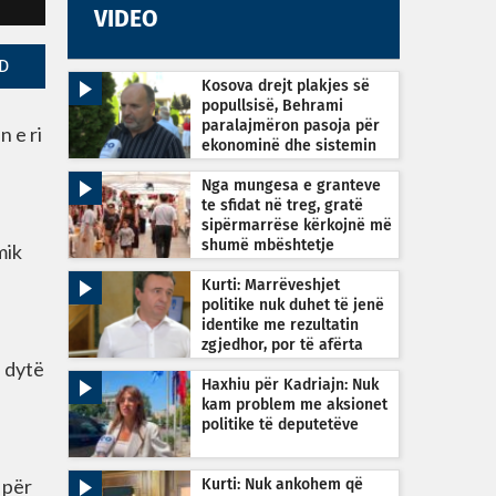
VIDEO
D
Kosova drejt plakjes së
popullsisë, Behrami
paralajmëron pasoja për
 e ri
ekonominë dhe sistemin
shëndetësor
Nga mungesa e granteve
te sfidat në treg, gratë
sipërmarrëse kërkojnë më
shumë mbështetje
mik
Kurti: Marrëveshjet
politike nuk duhet të jenë
identike me rezultatin
zgjedhor, por të afërta
ë dytë
Haxhiu për Kadriajn: Nuk
kam problem me aksionet
politike të deputetëve
 për
Kurti: Nuk ankohem që