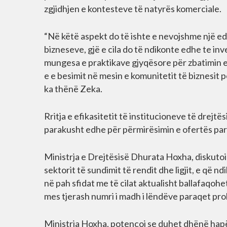
zgjidhjen e kontesteve të natyrës komerciale.
“Në këtë aspekt do të ishte e nevojshme një ed
bizneseve, gjë e cila do të ndikonte edhe te i
mungesa e praktikave gjyqësore për zbatimin e kë
e e besimit në mesin e komunitetit të biznesit 
ka thënë Zeka.
Rritja e efikasitetit të institucioneve të drejtësi
parakusht edhe për përmirësimin e ofertës para 
Ministrja e Drejtësisë Dhurata Hoxha, diskutoi
sektorit të sundimit të rendit dhe ligjit, e që n
në pah sfidat me të cilat aktualisht ballafaqohe
mes tjerash numri i madh i lëndëve paraqet probl
Ministrja Hoxha, potencoi se duhet dhënë hapësir