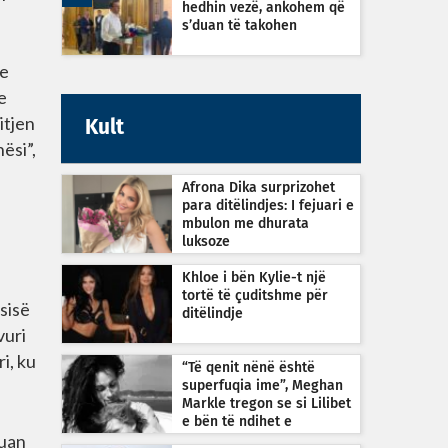
hedhin vezë, ankohem që
s’duan të takohen
 e
e
itjen
Kult
ësi”,
Afrona Dika surprizohet
para ditëlindjes: I fejuari e
mbulon me dhurata
luksoze
Khloe i bën Kylie-t një
tortë të çuditshme për
sisë
ditëlindje
vuri
i, ku
“Të qenit nënë është
superfuqia ime”, Meghan
Markle tregon se si Lilibet
e bën të ndihet e
luan
guximshme