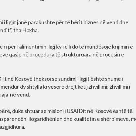
i i ligjit janë parakushte për të bërit biznes në vend dhe
ndit”, tha Hoxha.
ë ri për falimentimin, ligj ky i cili do të mundësojë krijimin e
neseve qasje në procedura të strukturuara në procesin e
-it në Kosovë theksoi se sundimi i ligjit është shumë i
ndur dy shtylla kryesore drejt këtij zhvillimi: zhvillimi i
uaja në vend.
bërë, duke shtuar se misioni i USAIDit në Kosovë është të
ansparencën, llogaridhënien dhe kualitetin e shërbimeve, m
azgjidhura.