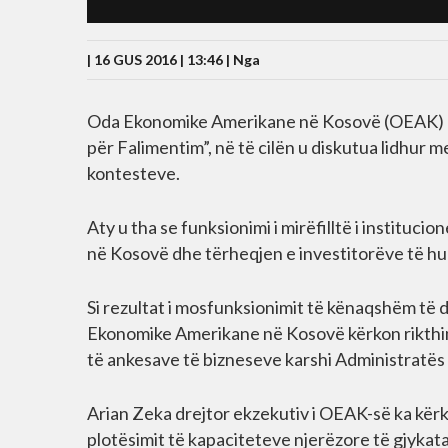
| 16 GUS 2016 | 13:46 |
Nga
Oda Ekonomike Amerikane në Kosovë (OEAK) ka 
për Falimentim”, në të cilën u diskutua lidhur m
kontesteve.
Aty u tha se funksionimi i mirëfilltë i instituc
në Kosovë dhe tërheqjen e investitorëve të hu
Si rezultat i mosfunksionimit të kënaqshëm të di
Ekonomike Amerikane në Kosovë kërkon rikthimi
të ankesave të bizneseve karshi Administratë
Arian Zeka drejtor ekzekutiv i OEAK-së ka kër
plotësimit të kapaciteteve njerëzore të gjykat