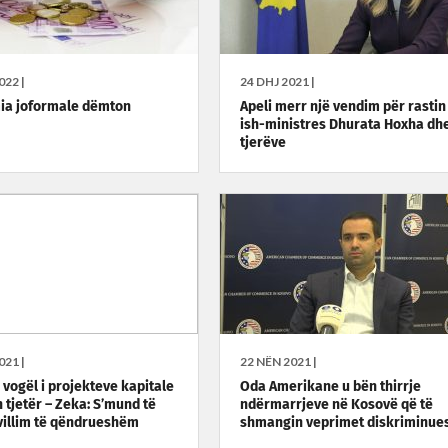
022 |
24 DHJ 2021 |
ia joformale dëmton
Apeli merr një vendim për rastin
ish-ministres Dhurata Hoxha dhe
tjerëve
021 |
22 NËN 2021 |
 vogël i projekteve kapitale
Oda Amerikane u bën thirrje
n tjetër – Zeka: S’mund të
ndërmarrjeve në Kosovë që të
villim të qëndrueshëm
shmangin veprimet diskriminue