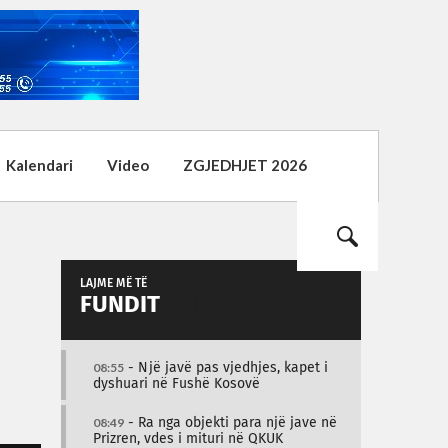
Kalendari
Video
ZGJEDHJET 2026
LAJME MË TË
FUNDIT
08:55
- Një javë pas vjedhjes, kapet i
dyshuari në Fushë Kosovë
08:49
- Ra nga objekti para një jave në
Prizren, vdes i mituri në QKUK