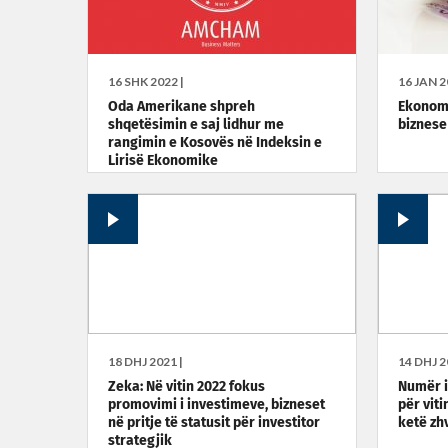
16 SHK 2022 |
16 JAN 2
Oda Amerikane shpreh
Ekonom
shqetësimin e saj lidhur me
biznese
rangimin e Kosovës në Indeksin e
Lirisë Ekonomike
18 DHJ 2021 |
14 DHJ 2
Zeka: Në vitin 2022 fokus
Numër i
promovimi i investimeve, bizneset
për viti
në pritje të statusit për investitor
ketë zh
strategjik