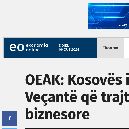
E DIEL
Ekonomi
09 GUS 2026
OEAK: Kosovës 
Veçantë që traj
biznesore