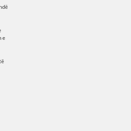
ëndë
e
n e
të