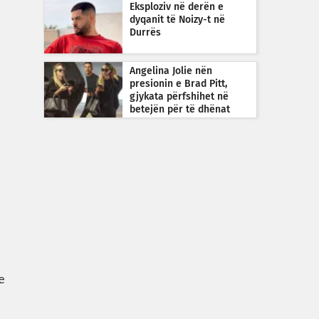
Eksploziv në derën e
dyqanit të Noizy-t në
Durrës
Angelina Jolie nën
presionin e Brad Pitt,
gjykata përfshihet në
betejën për të dhënat
financiare
e