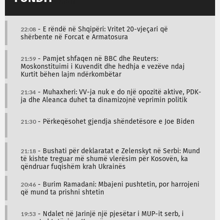
22:08
- E rëndë në Shqipëri: Vritet 20-vjeçari që
shërbente në Forcat e Armatosura
21:59
- Pamjet shfaqen në BBC dhe Reuters:
Moskonstituimi i Kuvendit dhe hedhja e vezëve ndaj
Kurtit bëhen lajm ndërkombëtar
21:34
- Muhaxheri: VV-ja nuk e do një opozitë aktive, PDK-
ja dhe Aleanca duhet ta dinamizojnë veprimin politik
21:30
- Përkeqësohet gjendja shëndetësore e Joe Biden
21:18
- Bushati për deklaratat e Zelenskyt në Serbi: Mund
të kishte treguar më shumë vlerësim për Kosovën, ka
qëndruar fuqishëm krah Ukrainës
20:46
- Burim Ramadani: Mbajeni pushtetin, por harrojeni
që mund ta prishni shtetin
19:53
- Ndalet në Jarinjë një pjesëtar i MUP-it serb, i