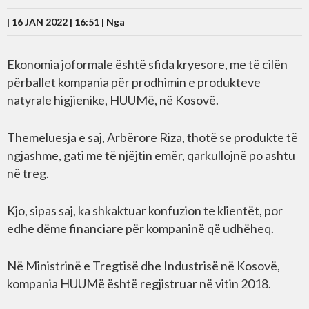
| 16 JAN 2022 | 16:51 |
Nga
Ekonomia joformale është sfida kryesore, me të cilën
përballet kompania për prodhimin e produkteve
natyrale higjienike, HUUMë, në Kosovë.
Themeluesja e saj, Arbërore Riza, thotë se produkte të
ngjashme, gati me të njëjtin emër, qarkullojnë po ashtu
në treg.
Kjo, sipas saj, ka shkaktuar konfuzion te klientët, por
edhe dëme financiare për kompaninë që udhëheq.
Në Ministrinë e Tregtisë dhe Industrisë në Kosovë,
kompania HUUMë është regjistruar në vitin 2018.