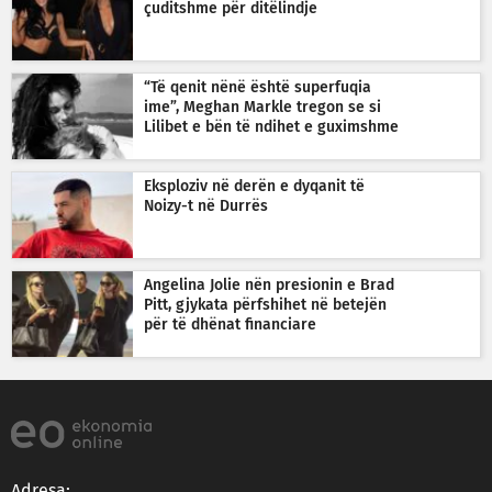
çuditshme për ditëlindje
“Të qenit nënë është superfuqia
ime”, Meghan Markle tregon se si
Lilibet e bën të ndihet e guximshme
Eksploziv në derën e dyqanit të
Noizy-t në Durrës
Angelina Jolie nën presionin e Brad
Pitt, gjykata përfshihet në betejën
për të dhënat financiare
Adresa: