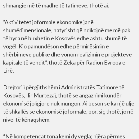
shmangie më të madhe të tatimeve, thotë ai.
“Aktivitetet joformale ekonomike janë
shumëdimensionale, natyrisht që ndikojnë me më pak
të hyra në buxhetin e Kosovës edhe ashtu shumë të
vogël. Kjo pamundëson edhe përmirësimin e
shërbimeve publike dhe vonon realizimin e projekteve
kapitale të vendit”, thotë Zeka për Radion Evropa e
Lirë.
Drejtori i përgjithshëm i Administratës Tatimore të
Kosovës, Ilir Murtezaj, thotë se angazhimi kundër
ekonomisë joligjore nuk mungon. Ai beson se ka një ulje
të shkallës se ekonomisë joformale, por, siç thotë, jo në
nivel të kënaqshëm.
“Në kompetencat tona kemi dy vegla; njëra përmes