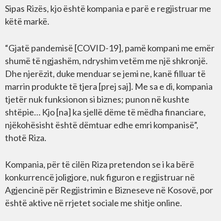
Sipas Rizës, kjo është kompania e parë e regjistruar me
këtë markë.
“Gjatë pandemisë [COVID-19], pamë kompani me emër
shumë të ngjashëm, ndryshim vetëm me një shkronjë.
Dhe njerëzit, duke menduar se jemi ne, kanë filluar të
marrin produkte të tjera [prej saj]. Me sa e di, kompania
tjetër nuk funksionon si biznes; punon në kushte
shtëpie… Kjo [na] ka sjellë dëme të mëdha financiare,
njëkohësisht është dëmtuar edhe emri kompanisë”,
thotë Riza.
Kompania, për të cilën Riza pretendon se i ka bërë
konkurrencë joligjore, nuk figuron e regjistruar në
Agjencinë për Regjistrimin e Bizneseve në Kosovë, por
është aktive në rrjetet sociale me shitje online.