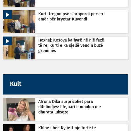
Kurti tregon pse s’propozoi përsëri
emër për kryetar Kuvendi
Hoxhaj: Kosova ka hyrë në një fazë
të re, Kurti e ka sjellë vendin buzë
greminës
Kult
Afrona Dika surprizohet para
ditëlindjes: I fejuari e mbulon me
dhurata luksoze
Khloe i bën Kylie-t një tortë të