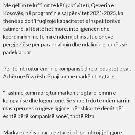
Me qëllim të luftimit të këtij aktiviteti, Qeveria e
Kosovës, në programin e saj për vitet 2021-2025, ka
thënë se do t’i fuqizojë kapacitetet e inspektorëve
tatimorë, aftësitë hetimore, inteligjencën dhe
koordinimin më të mirë ndërmjet institucioneve
përgjegjëse për parandalimin dhe ndalimin e punës së
padeklaruar.
Për të mbrojtur emrin e kompanisë dhe produktet e saj,
Arbërore Riza është pajisur me markën tregtare.
“Tashmë kemi mbrojtur markën tregtare, emrin e
kompanisë dhe logon tonë. Së shpejti do të ndërmarrim
masa përmes rrugëve ligjore, për shkak të dëmit që i
është bërë kompanisë sonë”, thotë Riza.
Marka e regjistruar tregtare i ofron mbrojtje ligjore