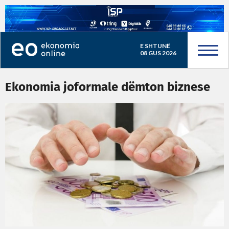
E SHTUNË
08 GUS 2026
Ekonomia joformale dëmton biznese