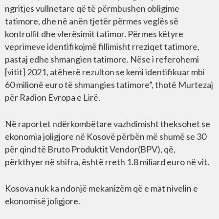
ngritjes vullnetare që të përmbushen obligime
tatimore, dhe në anën tjetër përmes veglës së
kontrollit dhe vlerësimit tatimor. Përmes këtyre
veprimeve identifikojmë fillimisht rreziqet tatimore,
pastaj edhe shmangien tatimore. Nëse i referohemi
[vitit] 2021, atëherë rezulton se kemi identifikuar mbi
60 milionë euro të shmangies tatimore”, thotë Murtezaj
për Radion Evropa e Lirë.
Në raportet ndërkombëtare vazhdimisht theksohet se
ekonomia joligjore në Kosovë përbën më shumë se 30
për qind të Bruto Produktit Vendor(BPV), që,
përkthyer në shifra, është rreth 1.8 miliard euro në vit.
Kosova nuk ka ndonjë mekanizëm që e mat nivelin e
ekonomisë joligjore.