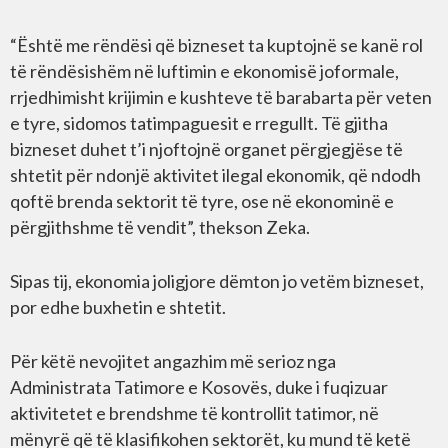
“Është me rëndësi që bizneset ta kuptojnë se kanë rol
të rëndësishëm në luftimin e ekonomisë joformale,
rrjedhimisht krijimin e kushteve të barabarta për veten
e tyre, sidomos tatimpaguesit e rregullt. Të gjitha
bizneset duhet t’i njoftojnë organet përgjegjëse të
shtetit për ndonjë aktivitet ilegal ekonomik, që ndodh
qoftë brenda sektorit të tyre, ose në ekonominë e
përgjithshme të vendit”, thekson Zeka.
Sipas tij, ekonomia joligjore dëmton jo vetëm bizneset,
por edhe buxhetin e shtetit.
Për këtë nevojitet angazhim më serioz nga
Administrata Tatimore e Kosovës, duke i fuqizuar
aktivitetet e brendshme të kontrollit tatimor, në
mënyrë që të klasifikohen sektorët, ku mund të ketë