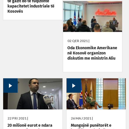
të gazit do të fuqizonte
kapacitetet industriale të
Kosovës
02 QER 2021 |
Oda Ekonomike Amerikane
në Kosovë organizon
diskutim me ministrin Aliu
22 PRI 2021 |
26 MAJ 2021 |
20 milionë eurot e ndara
Mungojnë punëtorët e