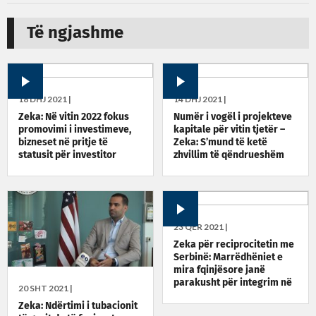
Të ngjashme
18 DHJ 2021 |
14 DHJ 2021 |
Zeka: Në vitin 2022 fokus
Numër i vogël i projekteve
promovimi i investimeve,
kapitale për vitin tjetër –
bizneset në pritje të
Zeka: S’mund të ketë
statusit për investitor
zhvillim të qëndrueshëm
strategjik
23 QER 2021 |
Zeka për reciprocitetin me
Serbinë: Marrëdhëniet e
mira fqinjësore janë
parakusht për integrim në
20 SHT 2021 |
BE
Zeka: Ndërtimi i tubacionit