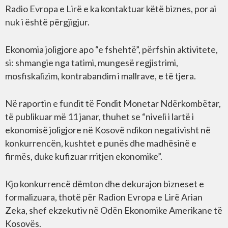
Radio Evropa e Lirë e ka kontaktuar këtë biznes, por ai
nuk i është përgjigjur.
Ekonomia joligjore apo “e fshehtë”, përfshin aktivitete,
si: shmangie nga tatimi, mungesë regjistrimi,
mosfiskalizim, kontrabandim i mallrave, e të tjera.
Në raportin e fundit të Fondit Monetar Ndërkombëtar,
të publikuar më 11 janar, thuhet se “niveli i lartë i
ekonomisë joligjore në Kosovë ndikon negativisht në
konkurrencën, kushtet e punës dhe madhësinë e
firmës, duke kufizuar rritjen ekonomike”.
Kjo konkurrencë dëmton dhe dekurajon bizneset e
formalizuara, thotë për Radion Evropa e Lirë Arian
Zeka, shef ekzekutiv në Odën Ekonomike Amerikane të
Kosovës.