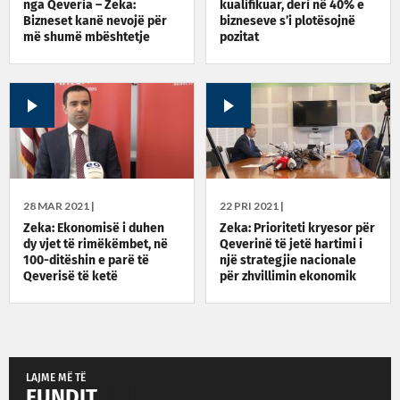
nga Qeveria – Zeka:
kualifikuar, deri në 40% e
Bizneset kanë nevojë për
bizneseve s’i plotësojnë
më shumë mbështetje
pozitat
28 MAR 2021 |
22 PRI 2021 |
Zeka: Ekonomisë i duhen
Zeka: Prioriteti kryesor për
dy vjet të rimëkëmbet, në
Qeverinë të jetë hartimi i
100-ditëshin e parë të
një strategjie nacionale
Qeverisë të ketë
për zhvillimin ekonomik
mbështetje konkrete
LAJME MË TË
FUNDIT