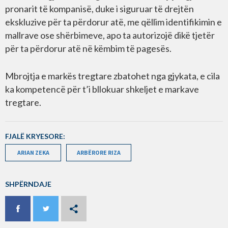
pronarit të kompanisë, duke i siguruar të drejtën
ekskluzive për ta përdorur atë, me qëllim identifikimin e
mallrave ose shërbimeve, apo ta autorizojë dikë tjetër
për ta përdorur atë në këmbim të pagesës.
Mbrojtja e markës tregtare zbatohet nga gjykata, e cila
ka kompetencë për t’i bllokuar shkeljet e markave
tregtare.
FJALË KRYESORE:
ARIAN ZEKA
ARBËRORE RIZA
SHPËRNDAJE