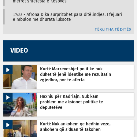
merret shtetësia e Kosovës
17:28
- Afrona Dika surprizohet para ditëlindjes: I fejuari
e mbulon me dhurata luksoze
TË GJITHA TË DITËS
VIDEO
Kurti: Marrëveshjet politike nuk
duhet të jenë identike me rezultatin
zgjedhor, por të afërta
Haxhiu për Kadriajn: Nuk kam
problem me aksionet politike të
deputetëve
Kurti: Nuk ankohem që hedhin vezë,
ankohem që s’duan të takohen