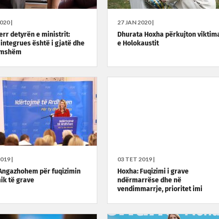
020 |
27 JAN 2020 |
rr detyrën e ministrit:
Dhurata Hoxha përkujton viktim
 integrues është i gjatë dhe
e Holokaustit
imshëm
019 |
03 TET 2019 |
Angazhohem për fuqizimin
Hoxha: Fuqizimi i grave
k të grave
ndërmarrëse dhe në
vendimmarrje, prioritet imi