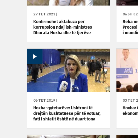
27 TET 2021 |
06 SHK 2
Konfirmohet aktakuza për
Reka me
korrupsion ndaj ish-ministres
Procesi
Dhurata Hoxha dhe të tjerëve
i mund
06 TET 2019 |
03 TET 2
Hoxha-qytetarëve: Ushtroni të
Hoxha: 
drejtën kushtetuese për të votuar,
ekonomi
fati i shtetit është në duart tona