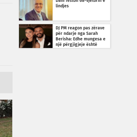
Dani feston 68-vjetorin e
lindjes
DJ PM reagon pas zërave
për ndarje nga Sarah
Berisha: Edhe mungesa e
një përgjigjeje është
përgjigje