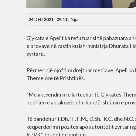
| 24 DHJ 2021 | 09:11 |
Nga
Gjykata e Apelit ka refuzuar si të pabazuara 
e provave në rastin ku ish-ministrja Dhurata H
zyrtare.
Përmes një njoftimi drejtuar mediave, Apeli ka 
Themelore të Prishtinës.
“Me aktvendimin e lartcekur të Gjykatës Themel
hedhjen e aktakuzës dhe kundërshtimin e prov
Të pandehurit Dh.H., F.M., D.Sh., K.C. dhe N.O.
keqpërdorimi i pozitës apo autoritetit zyrtar ng
KPRK”, thuhet në njoftim.