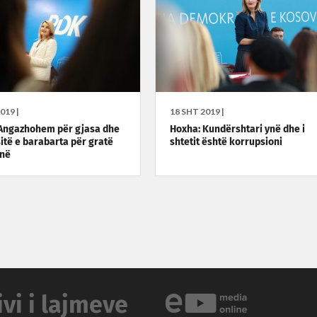
019 |
18 SHT 2019 |
Angazhohem për gjasa dhe
Hoxha: Kundërshtari ynë dhe i
të e barabarta për gratë
shtetit është korrupsioni
inë
ivi i lajmeve