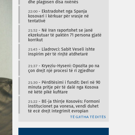
dhe plagosen disa nxënës
22:00
- Ekstradohet nga Spanja
kosovari i kërkuar për vrasje në
tentativë
21:52
- Në Iran raportohet se janë
ekzekutuar të paktën 71 persona gjatë
korrikut
21:45
- Lladrovci: Sabit Veseli ishte
inspirim për të rinjtë atdhetarë
21:37
- Kryeziu-Hyseni: Opozita po na
çon drejt një procesi të ri zgjedhor
21:30
- Përditësimi i fundit: Deri në 90
minuta pritje për të dalë nga Kosova
në këtë pikë kufitare
21:22
- BE-ja thirrje Kosovës: Formoni
institucionet pa vonesa, vendi duhet
të ecë drejt integrimit evropian
TË GJITHA TË DITËS