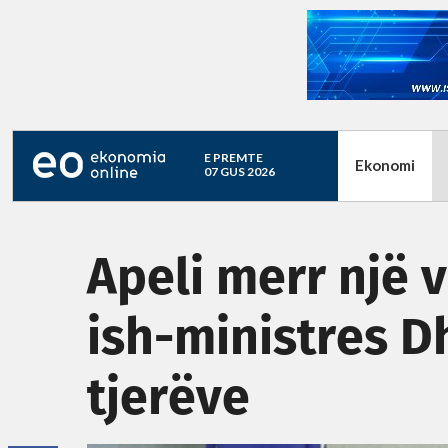
E PREMTE
Ekonomi
07 GUS 2026
Apeli merr një 
ish-ministres D
tjerëve