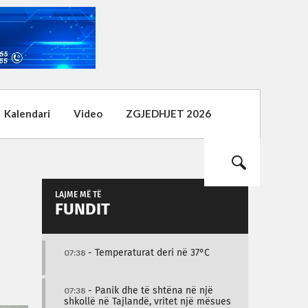
Kalendari
Video
ZGJEDHJET 2026
LAJME MË TË
FUNDIT
07:38
- Temperaturat deri në 37°C
07:38
- Panik dhe të shtëna në një
shkollë në Tajlandë, vritet një mësues