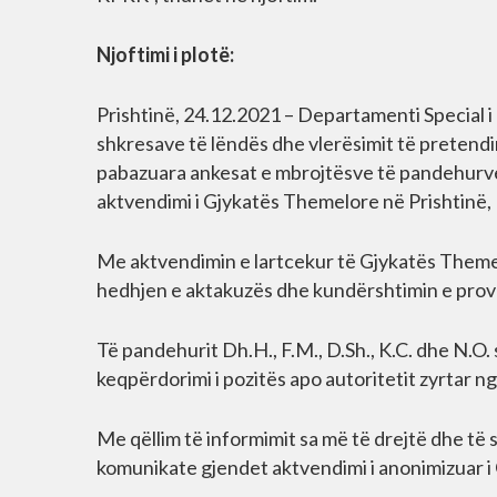
Njoftimi i plotë:
Prishtinë, 24.12.2021 – Departamenti Special i 
shkresave të lëndës dhe vlerësimit të pretend
pabazuara ankesat e mbrojtësve të pandehurve 
aktvendimi i Gjykatës Themelore në Prishtinë,
Me aktvendimin e lartcekur të Gjykatës Themelo
hedhjen e aktakuzës dhe kundërshtimin e prov
Të pandehurit Dh.H., F.M., D.Sh., K.C. dhe N.O.
keqpërdorimi i pozitës apo autoritetit zyrtar ng
Me qëllim të informimit sa më të drejtë dhe të s
komunikate gjendet aktvendimi i anonimizuar i 