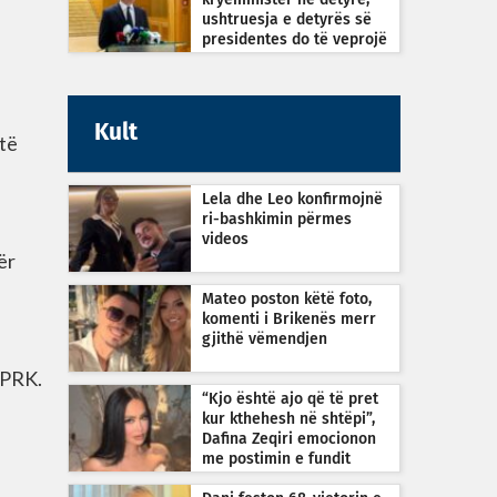
kryeministër në detyrë,
ushtruesja e detyrës së
presidentes do të veprojë
sipas Kushtetutës
Kult
 të
Lela dhe Leo konfirmojnë
ri-bashkimin përmes
videos
ër
Mateo poston këtë foto,
komenti i Brikenës merr
gjithë vëmendjen
 KPRK.
“Kjo është ajo që të pret
kur kthehesh në shtëpi”,
Dafina Zeqiri emocionon
me postimin e fundit