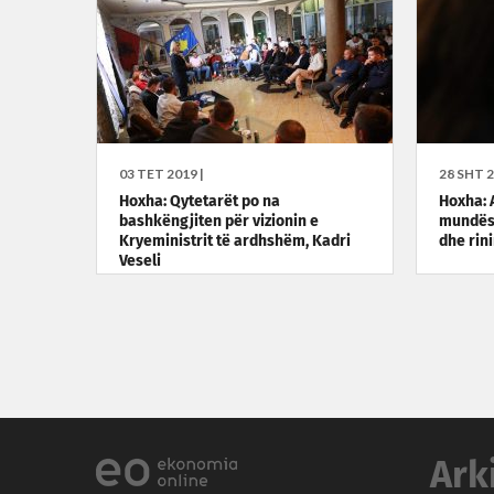
03 TET 2019 |
28 SHT 2
Hoxha: Qytetarët po na
Hoxha: 
bashkëngjiten për vizionin e
mundësi
Kryeministrit të ardhshëm, Kadri
dhe rin
Veseli
Ark