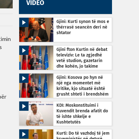
VIDEO
Gjini: Kurti synon të mos e
thërrasë seancën deri në
shtator
timin
s
Gjini fton Kurtin në debat
televiziv: Le ta zgjedhë
vetë studion, gazetarin
dhe kohën, jo takime
private
Gjini: Kosova po hyn në
një nga momentet më
kritike, kjo situatë është
grusht shteti i brendshëm
për
KDI: Moskonstituimi i
Kuvendit brenda afatit do
të ishte shkelje e
Kushtetutës
Kurti: Do të vazhdoj të jem