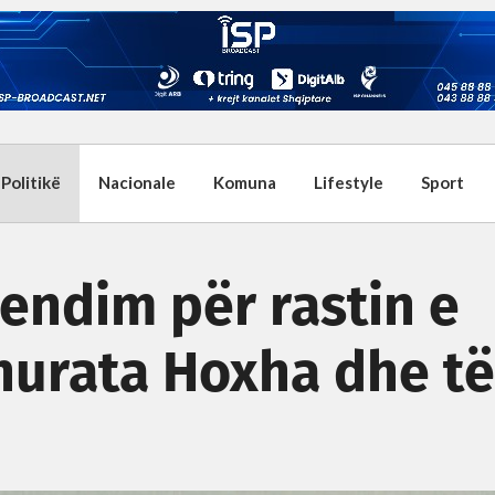
Politikë
Nacionale
Komuna
Lifestyle
Sport
vendim për rastin e
hurata Hoxha dhe të