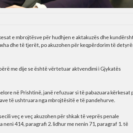
ankesat e mbrojtësve për hudhjen e aktakuzës dhe kundërsh
oxha dhe të tjerët, po akuzohen për keqpërdorim të detyrë
bërë me dije se është vërtetuar aktvendimi i Gjykatës
ore në Prishtinë, janë refuzuar si të pabazuara kërkesat 
ave të ushtruara nga mbrojtësitë e të pandehurve.
 secili veç e veç akuzohen për shkak të veprës penale
a neni 414, paragrafi 2. lidhur me nenin 71, paragraf 1. të