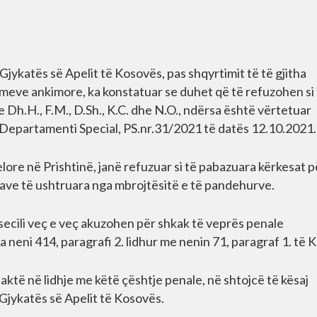
Gjykatës së Apelit të Kosovës, pas shqyrtimit të të gjitha
imeve ankimore, ka konstatuar se duhet që të refuzohen si
Dh.H., F.M., D.Sh., K.C. dhe N.O., ndërsa është vërtetuar
 Departamenti Special, PS.nr.31/2021 të datës 12.10.2021.
re në Prishtinë, janë refuzuar si të pabazuara kërkesat p
ave të ushtruara nga mbrojtësitë e të pandehurve.
 secili veç e veç akuzohen për shkak të veprës penale
a neni 414, paragrafi 2. lidhur me nenin 71, paragraf 1. të
aktë në lidhje me këtë çështje penale, në shtojcë të kësaj
Gjykatës së Apelit të Kosovës.