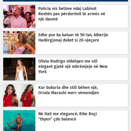
Policia nis hetime ndaj Labinot
Rexhës pas përdorimit të armës në
një dasmë
Edhe pse ka kaluar të 50-tat, Alberije
Hadërgjonaj duket si 20-vjeçare
Olivia Rodrigo shkëlqen me stil
elegant gjatë një mbrëmjeje në New
York
Kur bukuria dhe stili bëhen një,
Oriola Marashi merr vëmendjen
Në Itali me elegancë, Rike Roçi
“thyen” çdo balancë