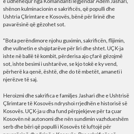
e udhëhequr nga Komandanti legjendar Adem Jashari,
shënon kulminacionin e sakrificës, që populli dhe
Ushtria Çlirimtare e Kosovës, bënë për lirinë dhe
pavarësinë që gëzohet sot.
“Bota perëndimore njohu guximin, sakrificën, flijimin,
dhe vullnetin e shqiptarëve për liri dhe shtet. UÇK-ja
ishte në ballë të kombit, përderisa ajo çfarë gëzojmë
sot, ishte besimi i ushtarëve, se kjo tokë e ky vend,
përherë ka qenë, është, dhe do të mbetët, amaneti i
njerëzve të saj.
Heroizmi dhe sakrifica e familjes Jashari dhe e Ushtrisë
Çlirimtare të Kosovës ndryshoi rrjedhën e historisë së
Kosovës. UÇK-ja u dha fund përpjekjeve për ta çuar
Kosovën në autonomi dhe nën sundimin vazhdueshëm
serb dhe bëri që populli i Kosovës të luftojë për