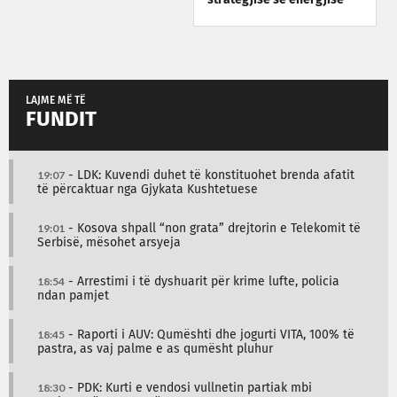
LAJME MË TË
FUNDIT
19:07
- LDK: Kuvendi duhet të konstituohet brenda afatit
të përcaktuar nga Gjykata Kushtetuese
19:01
- Kosova shpall “non grata” drejtorin e Telekomit të
Serbisë, mësohet arsyeja
18:54
- Arrestimi i të dyshuarit për krime lufte, policia
ndan pamjet
18:45
- Raporti i AUV: Qumështi dhe jogurti VITA, 100% të
pastra, as vaj palme e as qumësht pluhur
18:30
- PDK: Kurti e vendosi vullnetin partiak mbi