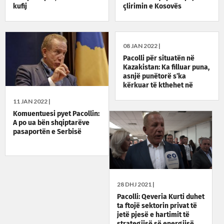
kufij
çlirimin e Kosovës
08 JAN 2022 |
Pacolli për situatën në
Kazakistan: Ka filluar puna,
asnjë punëtorë s’ka
kërkuar të kthehet në
vendlindje
11 JAN 2022 |
Komuentuesi pyet Pacollin:
A po ua bën shqiptarëve
pasaportën e Serbisë
28 DHJ 2021 |
Pacolli: Qeveria Kurti duhet
ta ftojë sektorin privat të
jetë pjesë e hartimit të
strategjisë së energjisë