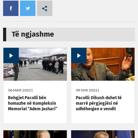
Të ngjashme
06 MAR 2022 |
09 SHK 2022 |
Behgjet Pacolli bën
Pacolli: Dikush duhet të
homazhe në Kompleksin
marrë përgjegjësi në
Memorial “Adem Jashari”
udhëheqjen e vendit