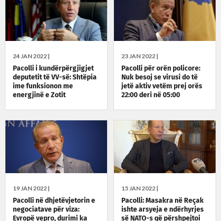
24 JAN 2022 |
23 JAN 2022 |
Pacolli i kundërpërgjigjet
Pacolli për orën policore:
deputetit të VV-së: Shtëpia
Nuk besoj se virusi do të
ime funksionon me
jetë aktiv vetëm prej orës
energjinë e Zotit
22:00 deri në 05:00
19 JAN 2022 |
15 JAN 2022 |
Pacolli në dhjetëvjetorin e
Pacolli: Masakra në Reçak
negociatave për viza:
ishte arsyeja e ndërhyrjes
Evropë vepro, durimi ka
së NATO-s që përshpejtoi