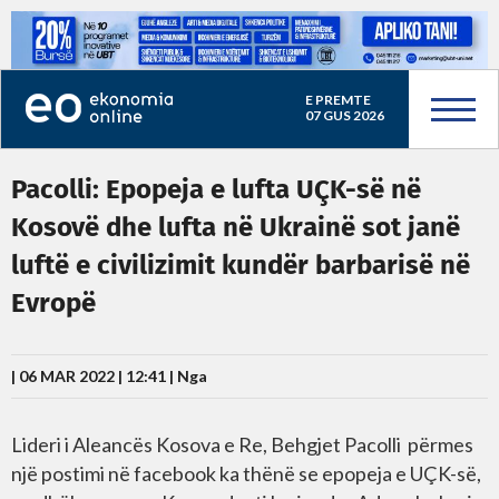
E PREMTE
07 GUS 2026
Pacolli: Epopeja e lufta UÇK-së në
Kosovë dhe lufta në Ukrainë sot janë
luftë e civilizimit kundër barbarisë në
Evropë
| 06 MAR 2022 | 12:41 |
Nga
Lideri i Aleancës Kosova e Re, Behgjet Pacolli përmes
një postimi në facebook ka thënë se epopeja e UÇK-së,