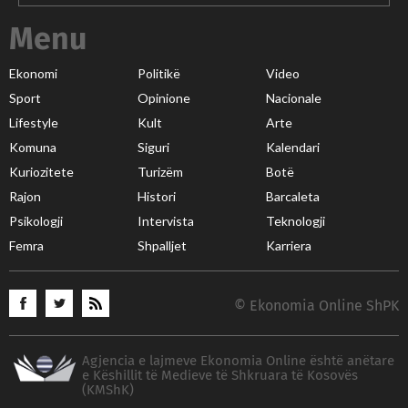
Menu
Ekonomi
Politikë
Video
Sport
Opinione
Nacionale
Lifestyle
Kult
Arte
Komuna
Siguri
Kalendari
Kuriozitete
Turizëm
Botë
Rajon
Histori
Barcaleta
Psikologji
Intervista
Teknologji
Femra
Shpalljet
Karriera
© Ekonomia Online ShPK
Agjencia e lajmeve Ekonomia Online është anëtare
e Këshillit të Medieve të Shkruara të Kosovës
(KMShK)