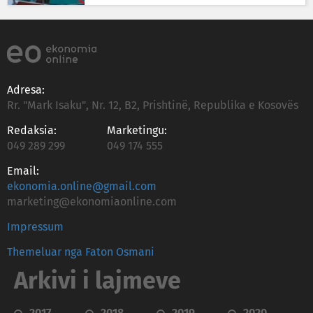
Adresa:
Rr. "Mark Isaku", Nr. 12, B2, Prishtinë, Republika e Kosovës
Redaksia:
Marketingu:
049 289 299
049 174 555
Email:
ekonomia.online@gmail.com
marketing@ekonomiaonline.com
Impressum
Themeluar nga Faton Osmani
Arkivi i lajmeve
2017
2018
2019
2020