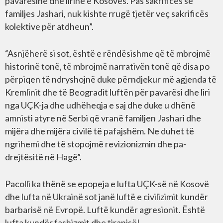
pavarësinë dhe lirinë e Kosovës. Pas sakrificës së
familjes Jashari, nuk kishte rrugë tjetër veç sakrificës
kolektive për atdheun”.
“Asnjëherë si sot, është e rëndësishme që të mbrojmë
historinë tonë, të mbrojmë narrativën tonë që disa po
përpiqen të ndryshojnë duke përndjekur më agjenda të
Kremlinit dhe të Beogradit luftën për pavarësi dhe liri
nga UÇK-ja dhe udhëheqja e saj dhe duke u dhënë
amnisti atyre në Serbi që vranë familjen Jashari dhe
mijëra dhe mijëra civilë të pafajshëm. Ne duhet të
ngrihemi dhe të stopojmë revizionizmin dhe pa-
drejtësitë në Hagë”.
Pacolli ka thënë se epopeja e lufta UÇK-së në Kosovë
dhe lufta në Ukrainë sot janë luftë e civilizimit kundër
barbarisë në Evropë. Luftë kundër agresionit. Është
lufta kundër fashizmit dhe tiranisë!