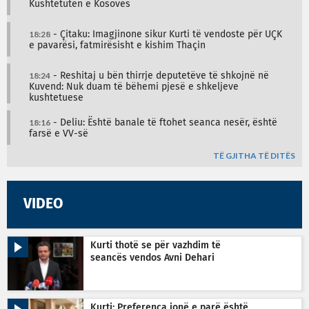
Kushtetutën e Kosovës
18:28
- Çitaku: Imagjinone sikur Kurti të vendoste për UÇK
e pavarësi, fatmirësisht e kishim Thaçin
18:24
- Reshitaj u bën thirrje deputetëve të shkojnë në
Kuvend: Nuk duam të bëhemi pjesë e shkeljeve
kushtetuese
18:16
- Deliu: Është banale të ftohet seanca nesër, është
farsë e VV-së
TË GJITHA TË DITËS
VIDEO
Kurti thotë se për vazhdim të
seancës vendos Avni Dehari
Kurti: Preferenca jonë e parë është