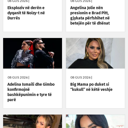
08 GUS 2026 |
08 GUS 2026 |
Eksploziv në derën e
Angelina Jolie nën
dyqanit të Noizy-t në
presionin e Brad Pitt,
Durrës
gjykata përfshihet në
betejën për të dhënat
financiare
08 GUS 2026 |
08 GUS 2026 |
Adelina Ismaili dhe Gimbo
Big Mama po duket si
konfirmojnë
“kukull” në këtë veshje
bashkëpunimin e tyre të
parë