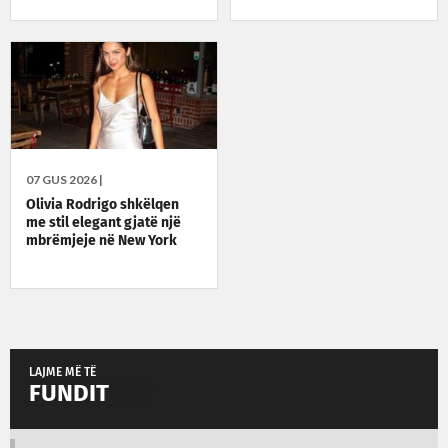
07 GUS 2026 |
Olivia Rodrigo shkëlqen
me stil elegant gjatë një
mbrëmjeje në New York
LAJME MË TË
FUNDIT