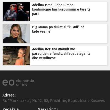
Adelina Ismaili dhe Gimbo
konfirmojnë bashkëpunimin e tyre të
parë
Big Mama po duket si “kukull” në
këtë veshje
Adelina Berisha mahnit me
paraqitjen e fundit, shfaqet elegante
dhe vezulluese
Adresa:
Rr. "Mark Isaku", Nr. 12, B2, Prishtinë, Republika e Kosovës
Redaksia:
Marketingu: