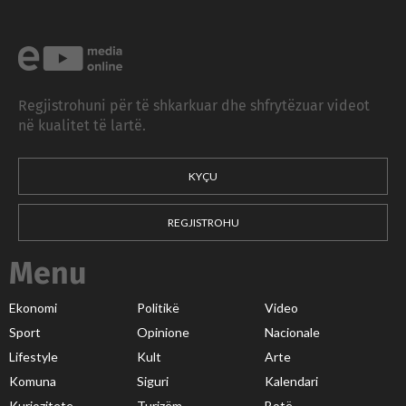
Regjistrohuni për të shkarkuar dhe shfrytëzuar videot
në kualitet të lartë.
KYÇU
REGJISTROHU
Menu
Ekonomi
Politikë
Video
Sport
Opinione
Nacionale
Lifestyle
Kult
Arte
Komuna
Siguri
Kalendari
Kuriozitete
Turizëm
Botë