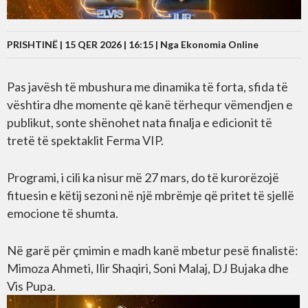
PRISHTINË | 15 QER 2026 | 16:15 |
Nga Ekonomia Online
Pas javësh të mbushura me dinamika të forta, sfida të
vështira dhe momente që kanë tërhequr vëmendjen e
publikut, sonte shënohet nata finalja e edicionit të
tretë të spektaklit Ferma VIP.
Programi, i cili ka nisur më 27 mars, do të kurorëzojë
fituesin e këtij sezoni në një mbrëmje që pritet të sjellë
emocione të shumta.
Në garë për çmimin e madh kanë mbetur pesë finalistë:
Mimoza Ahmeti, Ilir Shaqiri, Soni Malaj, DJ Bujaka dhe
Vis Pupa.