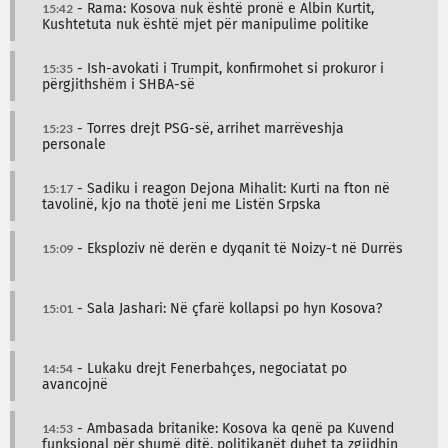
15:42
- Rama: Kosova nuk është pronë e Albin Kurtit,
Kushtetuta nuk është mjet për manipulime politike
15:35
- Ish-avokati i Trumpit, konfirmohet si prokuror i
përgjithshëm i SHBA-së
15:23
- Torres drejt PSG-së, arrihet marrëveshja
personale
15:17
- Sadiku i reagon Dejona Mihalit: Kurti na fton në
tavolinë, kjo na thotë jeni me Listën Srpska
15:09
- Eksploziv në derën e dyqanit të Noizy-t në Durrës
15:01
- Sala Jashari: Në çfarë kollapsi po hyn Kosova?
14:54
- Lukaku drejt Fenerbahçes, negociatat po
avancojnë
14:53
- Ambasada britanike: Kosova ka qenë pa Kuvend
funksional për shumë ditë, politikanët duhet ta zgjidhin