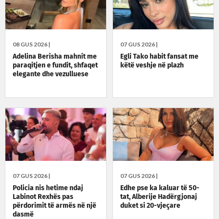
08 GUS 2026 |
07 GUS 2026 |
Adelina Berisha mahnit me
Egli Tako habit fansat me
paraqitjen e fundit, shfaqet
këtë veshje në plazh
elegante dhe vezulluese
07 GUS 2026 |
07 GUS 2026 |
Policia nis hetime ndaj
Edhe pse ka kaluar të 50-
Labinot Rexhës pas
tat, Alberije Hadërgjonaj
përdorimit të armës në një
duket si 20-vjeçare
dasmë