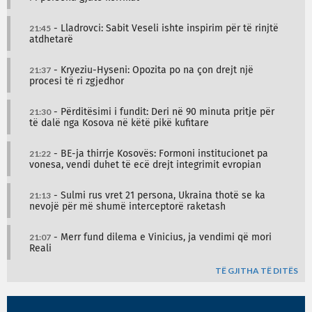
21:45
- Lladrovci: Sabit Veseli ishte inspirim për të rinjtë
atdhetarë
21:37
- Kryeziu-Hyseni: Opozita po na çon drejt një
procesi të ri zgjedhor
21:30
- Përditësimi i fundit: Deri në 90 minuta pritje për
të dalë nga Kosova në këtë pikë kufitare
21:22
- BE-ja thirrje Kosovës: Formoni institucionet pa
vonesa, vendi duhet të ecë drejt integrimit evropian
21:13
- Sulmi rus vret 21 persona, Ukraina thotë se ka
nevojë për më shumë interceptorë raketash
21:07
- Merr fund dilema e Vinicius, ja vendimi që mori
Reali
TË GJITHA TË DITËS