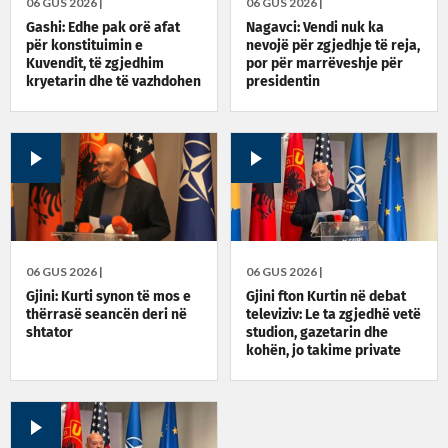
06 GUS 2026 |
06 GUS 2026 |
Gashi: Edhe pak orë afat
Nagavci: Vendi nuk ka
për konstituimin e
nevojë për zgjedhje të reja,
Kuvendit, të zgjedhim
por për marrëveshje për
kryetarin dhe të vazhdohen
presidentin
bisedimet për qeverinë e
presidentin
06 GUS 2026 |
06 GUS 2026 |
Gjini: Kurti synon të mos e
Gjini fton Kurtin në debat
thërrasë seancën deri në
televiziv: Le ta zgjedhë vetë
shtator
studion, gazetarin dhe
kohën, jo takime private