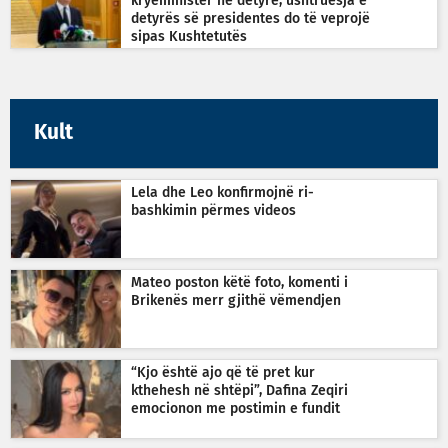
kryeministër në detyrë, ushtruesja e
detyrës së presidentes do të veprojë
sipas Kushtetutës
Kult
Lela dhe Leo konfirmojnë ri-
bashkimin përmes videos
Mateo poston këtë foto, komenti i
Brikenës merr gjithë vëmendjen
“Kjo është ajo që të pret kur
kthehesh në shtëpi”, Dafina Zeqiri
emocionon me postimin e fundit