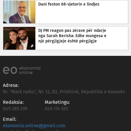
Dani feston 68-vjetorin e lindjes
DJ PM reagon pas zërave për ndarje
nga Sarah Berisha: Edhe mungesa e
një përgjigjeje është përgjigje
Adresa:
Rr. "Mark Isaku", Nr. 12, B2, Prishtinë, Republika e Kosovës
Redaksia:
Marketingu:
049 289 299
049 174 555
Email:
ekonomia.online@gmail.com