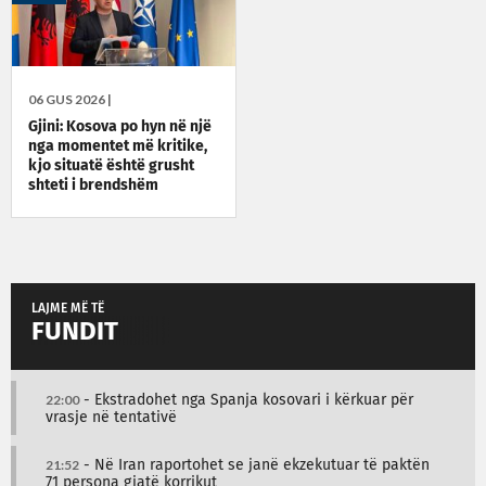
06 GUS 2026 |
Gjini: Kosova po hyn në një
nga momentet më kritike,
kjo situatë është grusht
shteti i brendshëm
LAJME MË TË
FUNDIT
22:00
- Ekstradohet nga Spanja kosovari i kërkuar për
vrasje në tentativë
21:52
- Në Iran raportohet se janë ekzekutuar të paktën
71 persona gjatë korrikut