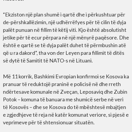
“Ekziston një plan shumë i qartë dhe i përkushtuar për
de-përshkallëzimin, një udhërrëfyes për të cilin të dyja
palët punuan në fillim të këtij viti. Kjo është absolutisht
jetike për të ecur përpara në një mënyrë paqësore. Dhe
është e qartë se të dyja palët duhet të përmbushin atë
që u ra dakord”, tha von der Leyen para fillimit të ditës
së dytë të Samitit të NATO-s në Lituani.
Më 11 korrik, Bashkimi Evropian konfirmoi se Kosova ka
pranuar të reduktojë praninë e policisë në dhe rreth
ndërtesave komunale në Zveçan, Leposaviq dhe Zubin
Potok – komuna të banuara me shumicë serbe në veri
të Kosovës – dhe se Kosova do të mbështesë mbajtjen
e zgjedhjeve të reja në katër komunat veriore, si pjesë e
veprimeve për të shtensionuar situatën.