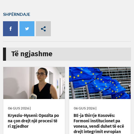
SHPËRNDAJE
Të ngjashme
06 GUS 2026 |
06 GUS 2026 |
Kryeziu-Hyseni: Opozita po
BE-ja thirrje Kosovës:
na çon drejt një procesi të
Formoni institucionet pa
ri zgjedhor
vonesa, vendi duhet të ecë
drejt integrimit evropian