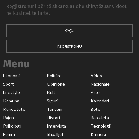
Regjistrohuni për të shkarkuar dhe shfrytëzuar videot
në kualitet të lartë.
KYÇU
REGJISTROHU
Menu
Ekonomi
Politikë
Video
Sport
Opinione
Nacionale
Lifestyle
Kult
Arte
Komuna
Siguri
Kalendari
Kuriozitete
Turizëm
Botë
Rajon
Histori
Barcaleta
Psikologji
Intervista
Teknologji
Femra
Shpalljet
Karriera