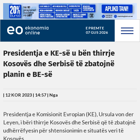
E PREMTE
07 GUS 2026
Presidentja e KE-së u bën thirrje
Kosovës dhe Serbisë të zbatojnë
planin e BE-së
| 12 KOR 2023 | 14:57 |
Nga
Presidentja e Komisionit Evropian (KE), Ursula von der
Leyen, i bëri thirrje Kosovës dhe Serbisë që të zbatojnë
udhërrëfyesin për shtensionimin e situatës veri të
Kosovës.