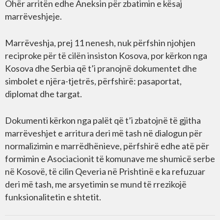
Ohër arritën edhe Aneksin për zbatimin e kësaj
marrëveshjeje.
Marrëveshja, prej 11 nenesh, nuk përfshin njohjen
reciproke për të cilën insiston Kosova, por kërkon nga
Kosova dhe Serbia që t’i pranojnë dokumentet dhe
simbolet e njëra-tjetrës, përfshirë: pasaportat,
diplomat dhe targat.
Dokumenti kërkon nga palët që t’i zbatojnë të gjitha
marrëveshjet e arritura deri më tash në dialogun për
normalizimin e marrëdhënieve, përfshirë edhe atë për
formimin e Asociacionit të komunave me shumicë serbe
në Kosovë, të cilin Qeveria në Prishtinë e ka refuzuar
deri më tash, me arsyetimin se mund të rrezikojë
funksionalitetin e shtetit.