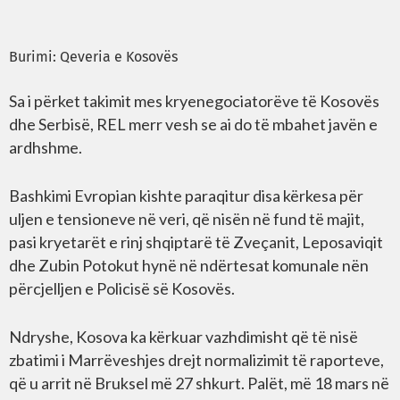
Burimi:
Qeveria e Kosovës
Sa i përket takimit mes kryenegociatorëve të Kosovës
dhe Serbisë, REL merr vesh se ai do të mbahet javën e
ardhshme.
Bashkimi Evropian kishte paraqitur disa kërkesa për
uljen e tensioneve në veri, që nisën në fund të majit,
pasi kryetarët e rinj shqiptarë të Zveçanit, Leposaviqit
dhe Zubin Potokut hynë në ndërtesat komunale nën
përcjelljen e Policisë së Kosovës.
Ndryshe, Kosova ka kërkuar vazhdimisht që të nisë
zbatimi i Marrëveshjes drejt normalizimit të raporteve,
që u arrit në Bruksel më 27 shkurt. Palët, më 18 mars në