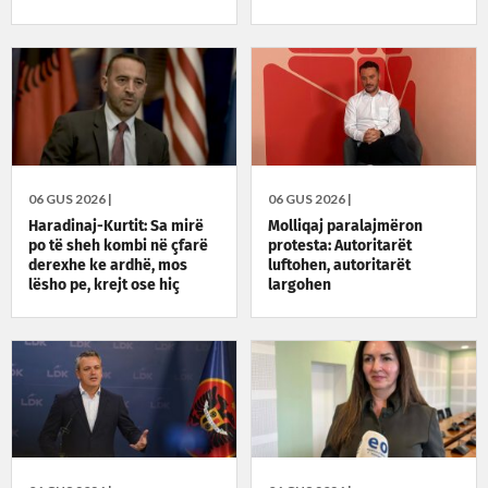
06 GUS 2026 |
06 GUS 2026 |
Haradinaj-Kurtit: Sa mirë
Molliqaj paralajmëron
po të sheh kombi në çfarë
protesta: Autoritarët
derexhe ke ardhë, mos
luftohen, autoritarët
lësho pe, krejt ose hiç
largohen