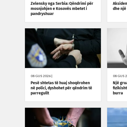
Zelensky nga Serbia: Qëndrimi për
Aksident
mosnjohjen e Kosovës mbetet i
dhe një
pandryshuar
08 GUS 2026 |
08 GUS 2
Pesë shtetas të huaj shoqërohen
Një gru
në polici, dyshohet për qëndrim të
fizikish
parregullt
burra