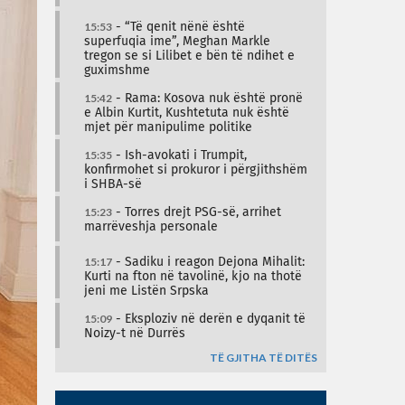
15:53
- “Të qenit nënë është
superfuqia ime”, Meghan Markle
tregon se si Lilibet e bën të ndihet e
guximshme
15:42
- Rama: Kosova nuk është pronë
e Albin Kurtit, Kushtetuta nuk është
mjet për manipulime politike
15:35
- Ish-avokati i Trumpit,
konfirmohet si prokuror i përgjithshëm
i SHBA-së
15:23
- Torres drejt PSG-së, arrihet
marrëveshja personale
15:17
- Sadiku i reagon Dejona Mihalit:
Kurti na fton në tavolinë, kjo na thotë
jeni me Listën Srpska
15:09
- Eksploziv në derën e dyqanit të
Noizy-t në Durrës
TË GJITHA TË DITËS