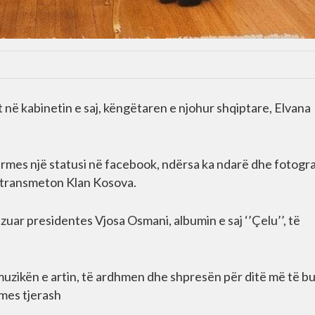
t në kabinetin e saj, këngëtaren e njohur shqiptare, Elvana
përmes një statusi në facebook, ndërsa ka ndarë dhe fotogra
 transmeton Klan Kosova.
zuar presidentes Vjosa Osmani, albumin e saj ‘’Çelu’’, të
muzikën e artin, të ardhmen dhe shpresën për ditë më të b
 mes tjerash