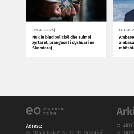
08 GUS 2026 |
08 GUS 2
Nuk iu bind policisë dhe sulmoi
Ambasa
zyrtarët, prangoset i dyshuari në
ambasad
Skenderaj
mbështe
Ark
2017
Adresa:
Rr. "Mark Isaku", Nr. 12, B2, Prishtinë,
2021