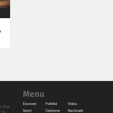
e
Menu
Ekonomi
Politikë
Video
ar dhe
Sport
Opinione
Nacionale
 të