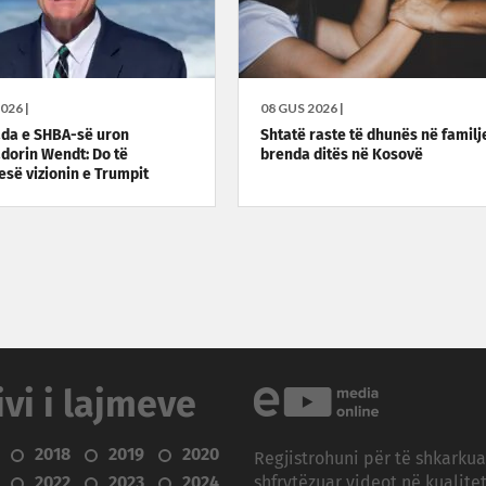
026 |
08 GUS 2026 |
da e SHBA-së uron
Shtatë raste të dhunës në familj
orin Wendt: Do të
brenda ditës në Kosovë
së vizionin e Trumpit
ivi i lajmeve
2018
2019
2020
Regjistrohuni për të shkarku
2022
2023
2024
shfrytëzuar videot në kualitet