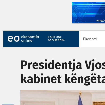
E SHTUNË
Ekonomi
08 GUS 2026
Presidentja Vjo
kabinet këngëta