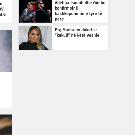
Adelina Ismaili dhe Gimbo
he
konfirmojnë
VV-
bashkëpunimin e tyre të
t e
parë
Big Mama po duket si
“kukull” në këtë veshje