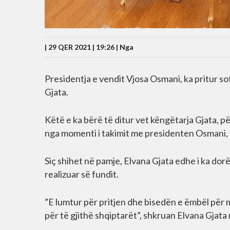
| 29 QER 2021 | 19:26 |
Nga
Presidentja e vendit Vjosa Osmani, ka pritur so
Gjata.
Këtë e ka bërë të ditur vet këngëtarja Gjata, 
nga momenti i takimit me presidenten Osmani,
Siç shihet në pamje, Elvana Gjata edhe i ka dorë
realizuar së fundit.
”E lumtur për pritjen dhe bisedën e ëmbël për 
për të gjithë shqiptarët”, shkruan Elvana Gjata