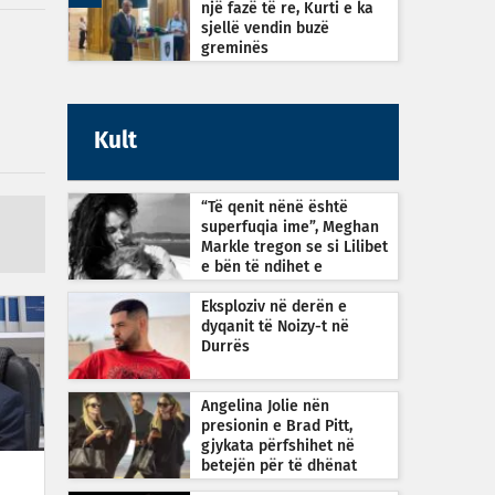
një fazë të re, Kurti e ka
sjellë vendin buzë
greminës
Kult
“Të qenit nënë është
superfuqia ime”, Meghan
Markle tregon se si Lilibet
e bën të ndihet e
guximshme
Eksploziv në derën e
dyqanit të Noizy-t në
Durrës
Angelina Jolie nën
presionin e Brad Pitt,
gjykata përfshihet në
betejën për të dhënat
financiare