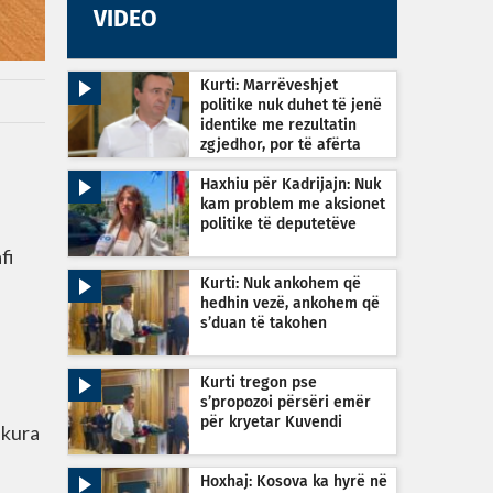
VIDEO
Kurti: Marrëveshjet
politike nuk duhet të jenë
identike me rezultatin
zgjedhor, por të afërta
Haxhiu për Kadrijajn: Nuk
kam problem me aksionet
politike të deputetëve
fi
Kurti: Nuk ankohem që
hedhin vezë, ankohem që
s’duan të takohen
Kurti tregon pse
s’propozoi përsëri emër
për kryetar Kuvendi
ukura
Hoxhaj: Kosova ka hyrë në