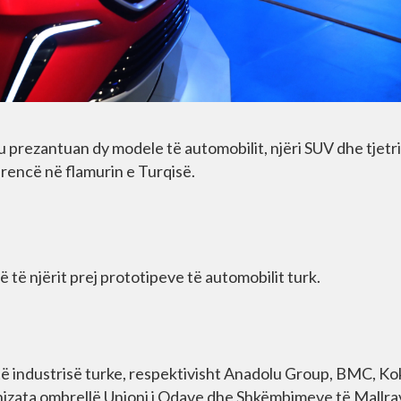
, u prezantuan dy modele të automobilit, njëri SUV dhe tjetri
erencë në flamurin e Turqisë.
ë të njërit prej prototipeve të automobilit turk.
 të industrisë turke, respektivisht Anadolu Group, BMC, Ko
anizata ombrellë Unioni i Odave dhe Shkëmbimeve të Mallra