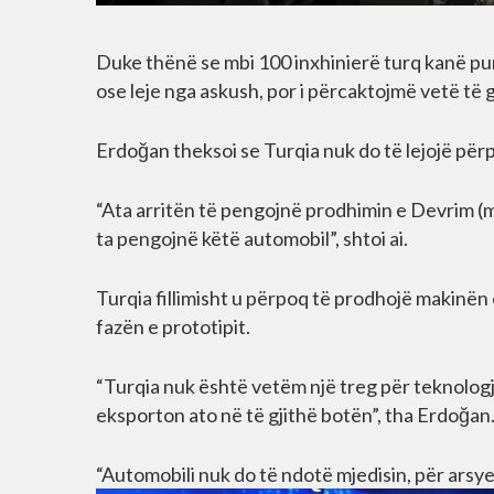
Duke thënë se mbi 100 inxhinierë turq kanë punu
ose leje nga askush, por i përcaktojmë vetë të gj
Erdoğan theksoi se Turqia nuk do të lejojë përp
“Ata arritën të pengojnë prodhimin e Devrim (m
ta pengojnë këtë automobil”, shtoi ai.
Turqia fillimisht u përpoq të prodhojë makinën e
fazën e prototipit.
“Turqia nuk është vetëm një treg për teknologji
eksporton ato në të gjithë botën”, tha Erdoğan
“Automobili nuk do të ndotë mjedisin, për arsy