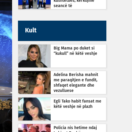
kushtetues, kërkojmë
seancë të
jashtëzakonshme sonte në
orën 22:30
Kult
Big Mama po duket si
“kukull” në këtë veshje
Adelina Berisha mahnit
me paraqitjen e fundit,
shfaqet elegante dhe
vezulluese
Egli Tako habit fansat me
këtë veshje në plazh
Policia nis hetime ndaj