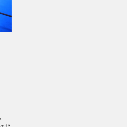
k
ve të