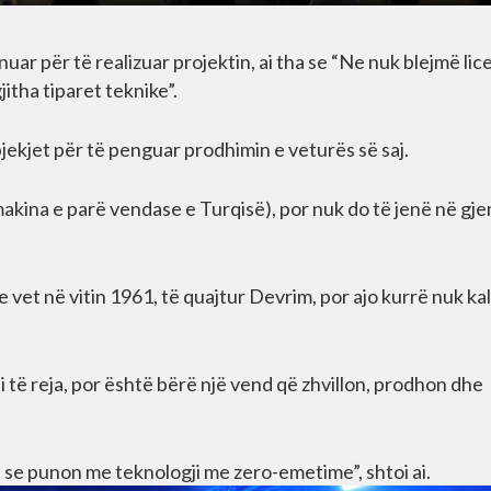
ar për të realizuar projektin, ai tha se “Ne nuk blejmë li
itha tiparet teknike”.
jekjet për të penguar prodhimin e veturës së saj.
akina e parë vendase e Turqisë), por nuk do të jenë në gje
 vet në vitin 1961, të quajtur Devrim, por ajo kurrë nuk kal
 të reja, por është bërë një vend që zhvillon, prodhon dhe
.
e se punon me teknologji me zero-emetime”, shtoi ai.