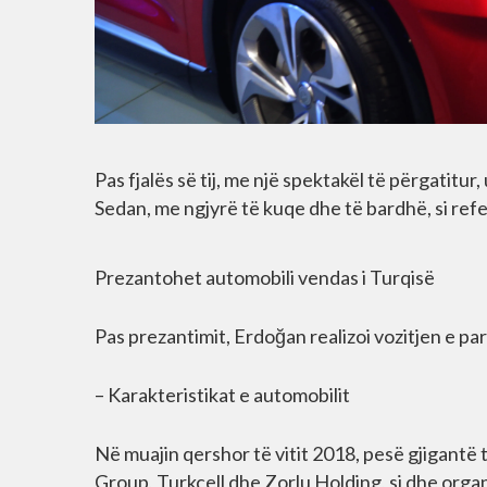
Pas fjalës së tij, me një spektakël të përgatitur
Sedan, me ngjyrë të kuqe dhe të bardhë, si ref
Prezantohet automobili vendas i Turqisë
Pas prezantimit, Erdoğan realizoi vozitjen e par
– Karakteristikat e automobilit
Në muajin qershor të vitit 2018, pesë gjigantë
Group, Turkcell dhe Zorlu Holding, si dhe org