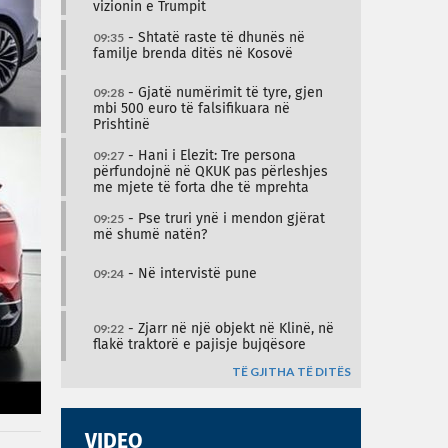
vizionin e Trumpit
09:35
- Shtatë raste të dhunës në
familje brenda ditës në Kosovë
09:28
- Gjatë numërimit të tyre, gjen
mbi 500 euro të falsifikuara në
Prishtinë
09:27
- Hani i Elezit: Tre persona
përfundojnë në QKUK pas përleshjes
me mjete të forta dhe të mprehta
09:25
- Pse truri ynë i mendon gjërat
më shumë natën?
09:24
- Në intervistë pune
09:22
- Zjarr në një objekt në Klinë, në
flakë traktorë e pajisje bujqësore
TË GJITHA TË DITËS
VIDEO