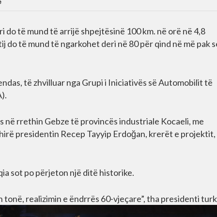
e
i do të mund të arrijë shpejtësinë 100 km. në orë në 4,8
 tij do të mund të ngarkohet deri në 80 për qind në më pak 
ndas, të zhvilluar nga Grupi i Iniciativës së Automobilit të
).
 në rrethin Gebze të provincës industriale Kocaeli, me
hirë presidentin Recep Tayyip Erdoğan, krerët e projektit,
ia sot po përjeton një ditë historike.
 tonë, realizimin e ëndrrës 60-vjeçare”, tha presidenti turk