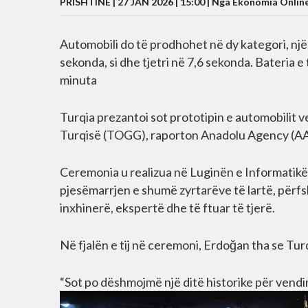
PRISHTINË | 27 JAN 2026 | 15:00 |
Nga Ekonomia Onlin
Automobili do të prodhohet në dy kategori, njër
sekonda, si dhe tjetri në 7,6 sekonda. Bateria e
minuta
Turqia prezantoi sot prototipin e automobilit ve
Turqisë (TOGG), raporton Anadolu Agency (AA
Ceremonia u realizua në Luginën e Informatikës
pjesëmarrjen e shumë zyrtarëve të lartë, përfs
inxhinerë, ekspertë dhe të ftuar të tjerë.
Në fjalën e tij në ceremoni, Erdoğan tha se Turq
“Sot po dëshmojmë një ditë historike për vendin