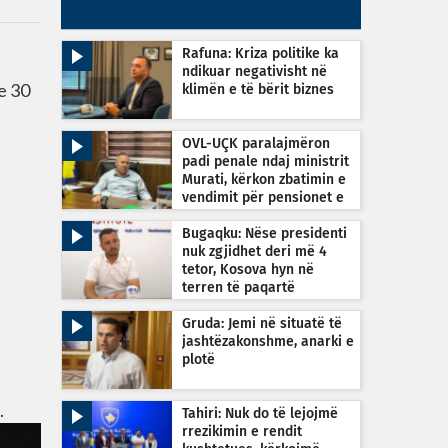
Rafuna: Kriza politike ka
ndikuar negativisht në
se 30
klimën e të bërit biznes
OVL-UÇK paralajmëron
padi penale ndaj ministrit
Murati, kërkon zbatimin e
vendimit për pensionet e
dyfishta
Bugaqku: Nëse presidenti
nuk zgjidhet deri më 4
tetor, Kosova hyn në
terren të paqartë
kushtetues
Gruda: Jemi në situatë të
jashtëzakonshme, anarki e
plotë
.
Tahiri: Nuk do të lejojmë
rrezikimin e rendit