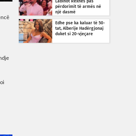
Labinot Rexhës pas
përdorimit të armës në
një dasmë
cencë
Edhe pse ka kaluar të 50-
tat, Alberije Hadërgjonaj
duket si 20-vjeçare
ndje
oi