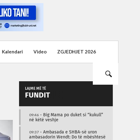
Kalendari
Video
ZGJEDHJET 2026
LAJME MË TË
FUNDIT
09:46
- Big Mama po duket si “kukull”
në këtë veshje
09:37
- Ambasada e SHBA-së uron
ambasadorin Wendt: Do të mbështesë