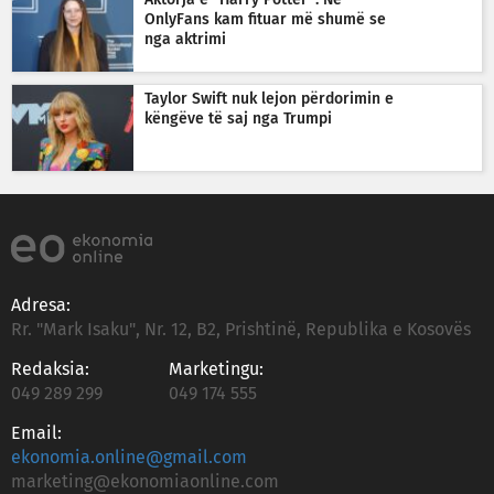
Aktorja e “Harry Potter”: Në
OnlyFans kam fituar më shumë se
nga aktrimi
Taylor Swift nuk lejon përdorimin e
këngëve të saj nga Trumpi
Adresa:
Rr. "Mark Isaku", Nr. 12, B2, Prishtinë, Republika e Kosovës
Redaksia:
Marketingu:
049 289 299
049 174 555
Email:
ekonomia.online@gmail.com
marketing@ekonomiaonline.com