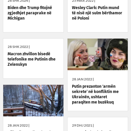
28 SHK 2024 |
25 MAR 2022 |
Biden dhe Trump fitojnë
Wesley Clark: Putin mund
zgjedhjet paraprake në
të nisë një sulm bërthamor
Michigan
në Poloni
28 SHK 2022 |
Macron zhvillon bisedë
telefonike me Putinin dhe
Zelenskyn
28 JAN 2022 |
Putin prezanton ‘armën
sekrete’ në konfliktin me
Ukrainën, ushtaret
paraqiten me buzëkuq
28 JAN 2022 |
29 DHJ 2021 |