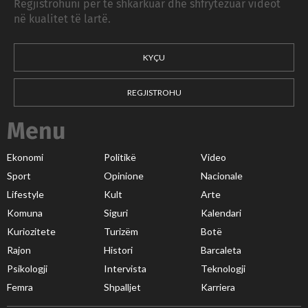
Regjistrohuni për të shkarkuar dhe shfrytëzuar videot
në kualitet të lartë.
KYÇU
REGJISTROHU
Menu
Ekonomi
Politikë
Video
Sport
Opinione
Nacionale
Lifestyle
Kult
Arte
Komuna
Siguri
Kalendari
Kuriozitete
Turizëm
Botë
Rajon
Histori
Barcaleta
Psikologji
Intervista
Teknologji
Femra
Shpalljet
Karriera