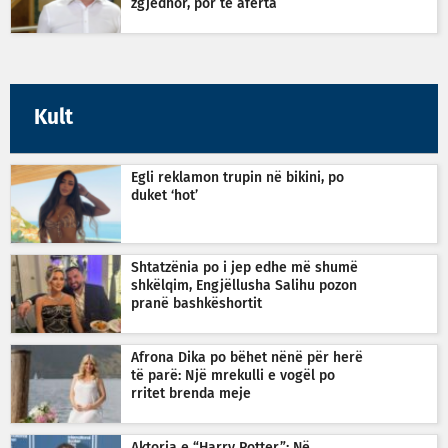
zgjedhor, por të afërta
Kult
Egli reklamon trupin në bikini, po
duket ‘hot’
Shtatzënia po i jep edhe më shumë
shkëlqim, Engjëllusha Salihu pozon
pranë bashkëshortit
Afrona Dika po bëhet nënë për herë
të parë: Një mrekulli e vogël po
rritet brenda meje