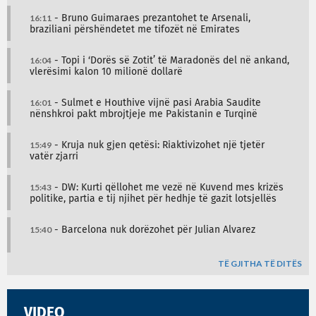
16:11
- Bruno Guimaraes prezantohet te Arsenali,
braziliani përshëndetet me tifozët në Emirates
16:04
- Topi i ‘Dorës së Zotit’ të Maradonës del në ankand,
vlerësimi kalon 10 milionë dollarë
16:01
- Sulmet e Houthive vijnë pasi Arabia Saudite
nënshkroi pakt mbrojtjeje me Pakistanin e Turqinë
15:49
- Kruja nuk gjen qetësi: Riaktivizohet një tjetër
vatër zjarri
15:43
- DW: Kurti qëllohet me vezë në Kuvend mes krizës
politike, partia e tij njihet për hedhje të gazit lotsjellës
15:40
- Barcelona nuk dorëzohet për Julian Alvarez
TË GJITHA TË DITËS
VIDEO