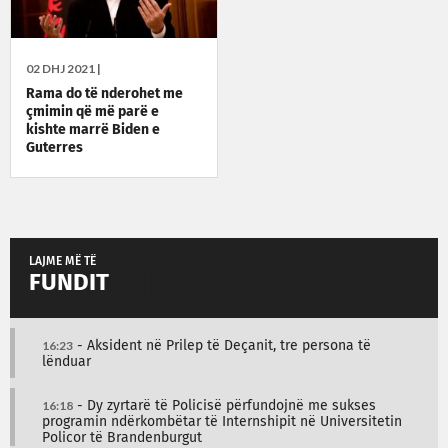
02 DHJ 2021 |
Rama do të nderohet me
çmimin që më parë e
kishte marrë Biden e
Guterres
LAJME MË TË
FUNDIT
16:23
- Aksident në Prilep të Deçanit, tre persona të
lënduar
16:18
- Dy zyrtarë të Policisë përfundojnë me sukses
programin ndërkombëtar të Internshipit në Universitetin
Policor të Brandenburgut