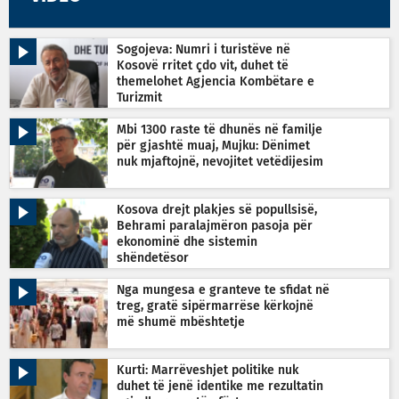
Sogojeva: Numri i turistëve në
Kosovë rritet çdo vit, duhet të
themelohet Agjencia Kombëtare e
Turizmit
Mbi 1300 raste të dhunës në familje
për gjashtë muaj, Mujku: Dënimet
nuk mjaftojnë, nevojitet vetëdijesim
Kosova drejt plakjes së popullsisë,
Behrami paralajmëron pasoja për
ekonominë dhe sistemin
shëndetësor
Nga mungesa e granteve te sfidat në
treg, gratë sipërmarrëse kërkojnë
më shumë mbështetje
Kurti: Marrëveshjet politike nuk
duhet të jenë identike me rezultatin