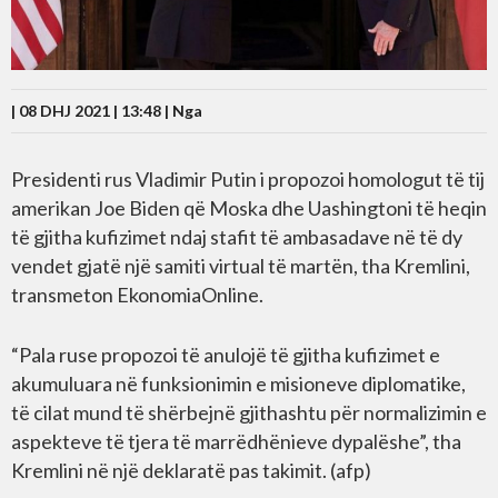
| 08 DHJ 2021 | 13:48 |
Nga
Presidenti rus Vladimir Putin i propozoi homologut të tij
amerikan Joe Biden që Moska dhe Uashingtoni të heqin
të gjitha kufizimet ndaj stafit të ambasadave në të dy
vendet gjatë një samiti virtual të martën, tha Kremlini,
transmeton EkonomiaOnline.
“Pala ruse propozoi të anulojë të gjitha kufizimet e
akumuluara në funksionimin e misioneve diplomatike,
të cilat mund të shërbejnë gjithashtu për normalizimin e
aspekteve të tjera të marrëdhënieve dypalëshe”, tha
Kremlini në një deklaratë pas takimit. (afp)