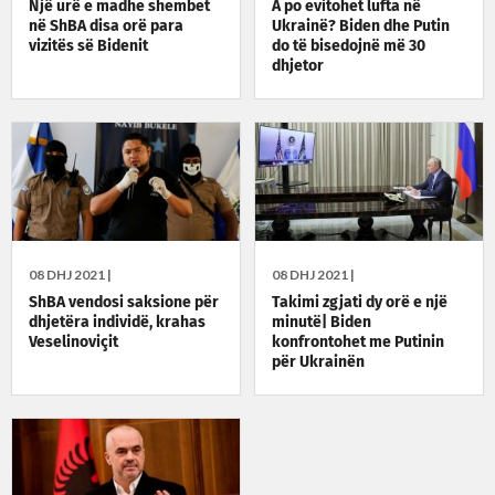
Një urë e madhe shembet
A po evitohet lufta në
në ShBA disa orë para
Ukrainë? Biden dhe Putin
vizitës së Bidenit
do të bisedojnë më 30
dhjetor
08 DHJ 2021 |
08 DHJ 2021 |
ShBA vendosi saksione për
Takimi zgjati dy orë e një
dhjetëra individë, krahas
minutë| Biden
Veselinoviçit
konfrontohet me Putinin
për Ukrainën