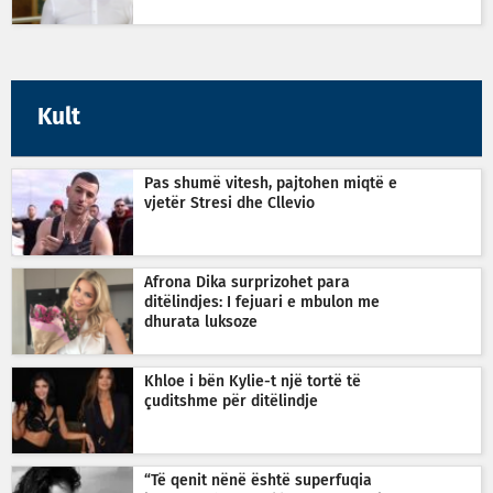
Kult
Pas shumë vitesh, pajtohen miqtë e
vjetër Stresi dhe Cllevio
Afrona Dika surprizohet para
ditëlindjes: I fejuari e mbulon me
dhurata luksoze
Khloe i bën Kylie-t një tortë të
çuditshme për ditëlindje
“Të qenit nënë është superfuqia