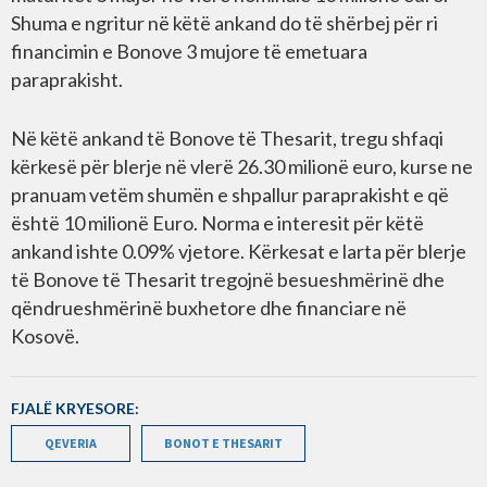
Shuma e ngritur në këtë ankand do të shërbej për ri
financimin e Bonove 3 mujore të emetuara
paraprakisht.
Në këtë ankand të Bonove të Thesarit, tregu shfaqi
kërkesë për blerje në vlerë 26.30 milionë euro, kurse ne
pranuam vetëm shumën e shpallur paraprakisht e që
është 10 milionë Euro. Norma e interesit për këtë
ankand ishte 0.09% vjetore. Kërkesat e larta për blerje
të Bonove të Thesarit tregojnë besueshmërinë dhe
qëndrueshmërinë buxhetore dhe financiare në
Kosovë.
FJALË KRYESORE:
QEVERIA
BONOT E THESARIT