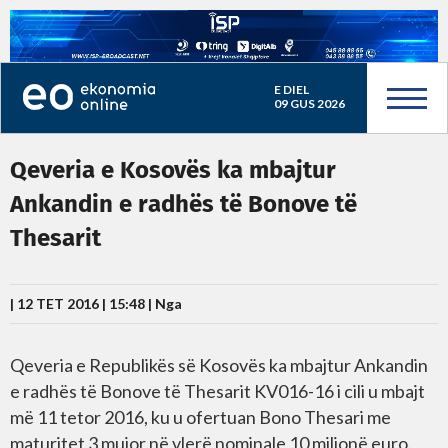
E DIEL
09 GUS 2026
Qeveria e Kosovës ka mbajtur
Ankandin e radhës të Bonove të
Thesarit
| 12 TET 2016 | 15:48 |
Nga
Qeveria e Republikës së Kosovës ka mbajtur Ankandin
e radhës të Bonove të Thesarit KV016-16 i cili u mbajt
më 11 tetor 2016, ku u ofertuan Bono Thesari me
maturitet 3 mujor në vlerë nominale 10 milionë euro.