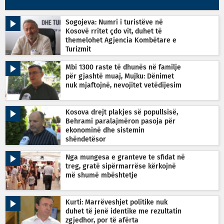
Sogojeva: Numri i turistëve në
Kosovë rritet çdo vit, duhet të
themelohet Agjencia Kombëtare e
Turizmit
Mbi 1300 raste të dhunës në familje
për gjashtë muaj, Mujku: Dënimet
nuk mjaftojnë, nevojitet vetëdijesim
Kosova drejt plakjes së popullsisë,
Behrami paralajmëron pasoja për
ekonominë dhe sistemin
shëndetësor
Nga mungesa e granteve te sfidat në
treg, gratë sipërmarrëse kërkojnë
më shumë mbështetje
Kurti: Marrëveshjet politike nuk
duhet të jenë identike me rezultatin
zgjedhor, por të afërta