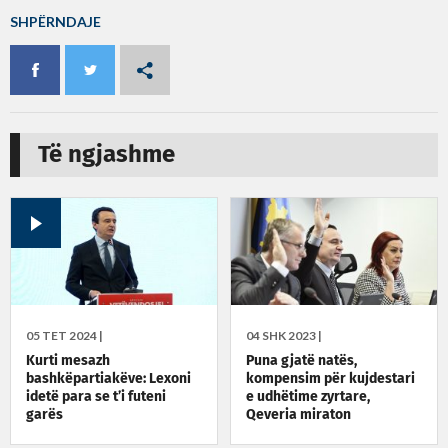
SHPËRNDAJE
Të ngjashme
05 TET 2024 |
04 SHK 2023 |
Kurti mesazh
Puna gjatë natës,
bashkëpartiakëve: Lexoni
kompensim për kujdestari
idetë para se t’i futeni
e udhëtime zyrtare,
garës
Qeveria miraton
rregulloret që lidhen me