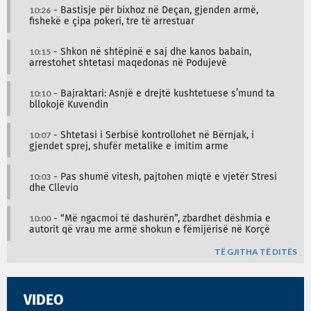
10:26
- Bastisje për bixhoz në Deçan, gjenden armë,
fishekë e çipa pokeri, tre të arrestuar
10:15
- Shkon në shtëpinë e saj dhe kanos babain,
arrestohet shtetasi maqedonas në Podujevë
10:10
- Bajraktari: Asnjë e drejtë kushtetuese s’mund ta
bllokojë Kuvendin
10:07
- Shtetasi i Serbisë kontrollohet në Bërnjak, i
gjendet sprej, shufër metalike e imitim arme
10:03
- Pas shumë vitesh, pajtohen miqtë e vjetër Stresi
dhe Cllevio
10:00
- “Më ngacmoi të dashurën”, zbardhet dëshmia e
autorit që vrau me armë shokun e fëmijërisë në Korçë
TË GJITHA TË DITËS
VIDEO