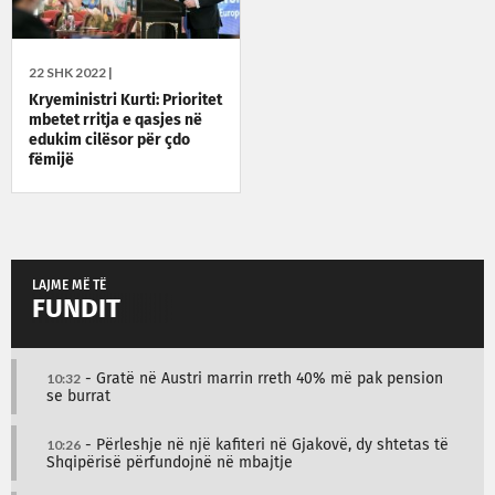
22 SHK 2022 |
Kryeministri Kurti: Prioritet
mbetet rritja e qasjes në
edukim cilësor për çdo
fëmijë
LAJME MË TË
FUNDIT
10:32
- Gratë në Austri marrin rreth 40% më pak pension
se burrat
10:26
- Përleshje në një kafiteri në Gjakovë, dy shtetas të
Shqipërisë përfundojnë në mbajtje