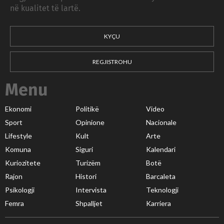
në kualitet të lartë.
KYÇU
REGJISTROHU
Menu
Ekonomi
Politikë
Video
Sport
Opinione
Nacionale
Lifestyle
Kult
Arte
Komuna
Siguri
Kalendari
Kuriozitete
Turizëm
Botë
Rajon
Histori
Barcaleta
Psikologji
Intervista
Teknologji
Femra
Shpalljet
Karriera