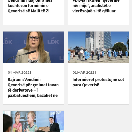
Qëndrimi ndaj Ukrainës
PDK-ja rikthen “qeverinë
kushtëzon formimin e
nën hije”, analistët e
Qeverisë së Malit të Zi
vlerësojnë si të qëlluar
04 MAR 2022 |
01 MAR 2022 |
Bajrami: Vendimi i
Infermierët protestojnë sot
Qeverisë për çmimet tavan
para Qeverisë
të derivateve – i
pazbatueshëm, bazohet në
ligje të shfuqizuara