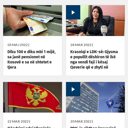
pagesat në sektorin publik
03 MAJ 2022 |
28 MAR 2022 |
Diku 100 e diku mbi 1 mijë,
Krasniqi e LDK-së: Gjysma
sa janë pensionet në
e popullit dëshiron të ikë
Kosovë e sa në shtetet e
nga vendi faji i kësaj
tjera
Qeverie që e zhyti në
varfëri Kosovën
22 MAR 2022 |
20 MAR 2022 |