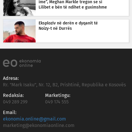
ime”, Meghan Markle tregon se si
Lilibet e bën të ndihet e guximshme
Eksploziv në derën e dyqanit të
Noizy-t në Durrës
Adresa:
Rr. "Mark Isaku", Nr. 12, B2, Prishtinë, Republika e Kosovës
Redaksia:
Marketingu:
049 289 299
049 174 555
Email:
ekonomia.online@gmail.com
marketing@ekonomiaonline.com