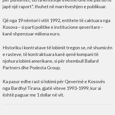
japë një raport”, thuhet në marrëveshjen e publikuar.
Që nga 19 nëntori i vitit 1992, entitete të caktuara nga
Kosova – si parti politike e institucione qeveritare –
kanë shpenzuar miliona euro.
Historiku i kontratave të lobimit tregon se, në shumicën
e rasteve, të kontraktuara kanë qenë kompani të
njohura lobimi amerikane, si për shembull Ballard
Partners dhe Podesta Group.
Ka pasur edhe rast si lobimi për Qeverinë e Kosovës
nga Bardhyl Tirana, gjatë viteve 1993-1999, kur ai
është paguar me 1 dollar në vit.