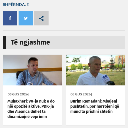
SHPËRNDAJE
Të ngjashme
08 GUS 2026 |
08 GUS 2026 |
Muhaxheri: VV-ja nuk e do
Burim Ramadani: Mbajeni
një opozitë aktive, PDK-ja
pushtetin, por harrojeni që
dhe Aleanca duhet ta
mund ta prishni shtetin
dinamizojnë veprimin
politik