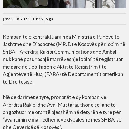
| 19 KOR 2023 | 13:36 |
Nga
Kompanitë e kontraktuara nga Ministria e Punëve të
Jashtme dhe Diasporës (MPJD) e Kosovës për lobim në
ShBA – Afërdita Rakipi Communications dhe Ambal –
nuk kanë pasur asnjë marrëveshje lobimi të regjistruar
më parë në ueb-faqen e Aktit të Regjistrimit të
Agjentëve të Huaj (FARA) të Departamentit amerikan
të Drejtësisë.
Në deklarimet e tyre, pronarët e dy kompanive,
Afërdita Rakipi dhe Avni Mustafaj, thonë se janë të
angazhuar me orar të pjesshëm në detyrën e tyre për
“avancimin e marrëdhënieve dypalëshe mes SHBA-së
dhe Qeverisë së Kosovës”.