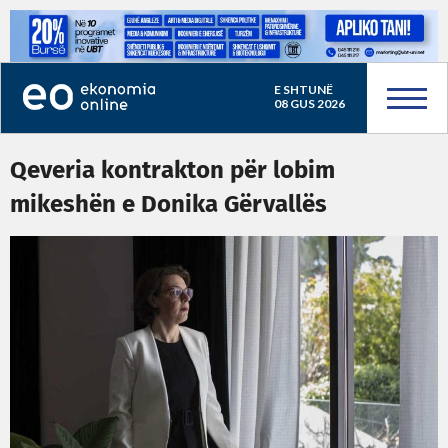
E SHTUNË
08 GUS 2026
Qeveria kontrakton për lobim
mikeshën e Donika Gërvallës