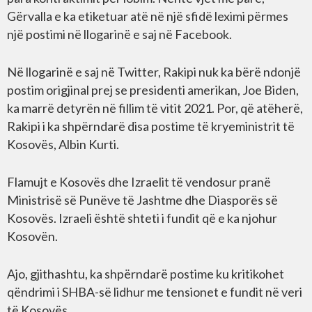
Gërvalla e ka etiketuar atë në një sfidë leximi përmes
një postimi në llogarinë e saj në Facebook.
Në llogarinë e saj në Twitter, Rakipi nuk ka bërë ndonjë
postim origjinal prej se presidenti amerikan, Joe Biden,
ka marrë detyrën në fillim të vitit 2021. Por, që atëherë,
Rakipi i ka shpërndarë disa postime të kryeministrit të
Kosovës, Albin Kurti.
Flamujt e Kosovës dhe Izraelit të vendosur pranë
Ministrisë së Punëve të Jashtme dhe Diasporës së
Kosovës. Izraeli është shteti i fundit që e ka njohur
Kosovën.
Ajo, gjithashtu, ka shpërndarë postime ku kritikohet
qëndrimi i SHBA-së lidhur me tensionet e fundit në veri
të Kosovës.