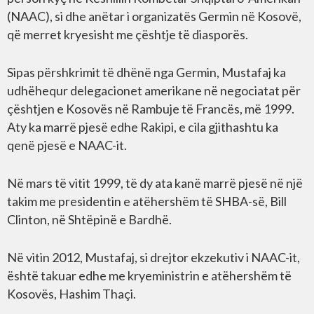
(NAAC), si dhe anëtar i organizatës Germin në Kosovë,
që merret kryesisht me çështje të diasporës.
Sipas përshkrimit të dhënë nga Germin, Mustafaj ka
udhëhequr delegacionet amerikane në negociatat për
çështjen e Kosovës në Rambuje të Francës, më 1999.
Aty ka marrë pjesë edhe Rakipi, e cila gjithashtu ka
qenë pjesë e NAAC-it.
Në mars të vitit 1999, të dy ata kanë marrë pjesë në një
takim me presidentin e atëhershëm të SHBA-së, Bill
Clinton, në Shtëpinë e Bardhë.
Në vitin 2012, Mustafaj, si drejtor ekzekutiv i NAAC-it,
është takuar edhe me kryeministrin e atëhershëm të
Kosovës, Hashim Thaçi.