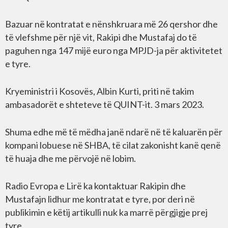
Bazuar në kontratat e nënshkruara më 26 qershor dhe
të vlefshme për një vit, Rakipi dhe Mustafaj do të
paguhen nga 147 mijë euro nga MPJD-ja për aktivitetet
e tyre.
Kryeministri i Kosovës, Albin Kurti, priti në takim
ambasadorët e shteteve të QUINT-it. 3 mars 2023.
Shuma edhe më të mëdha janë ndarë në të kaluarën për
kompani lobuese në SHBA, të cilat zakonisht kanë qenë
të huaja dhe me përvojë në lobim.
Radio Evropa e Lirë ka kontaktuar Rakipin dhe
Mustafajn lidhur me kontratat e tyre, por deri në
publikimin e këtij artikulli nuk ka marrë përgjigje prej
tyre.