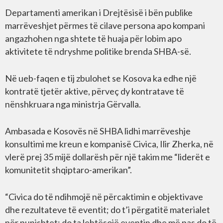
Departamenti amerikan i Drejtësisë i bën publike
marrëveshjet përmes të cilave persona apo kompani
angazhohen nga shtete të huaja për lobim apo
aktivitete të ndryshme politike brenda SHBA-së.
Në ueb-faqen e tij zbulohet se Kosova ka edhe një
kontratë tjetër aktive, përveç dy kontratave të
nënshkruara nga ministrja Gërvalla.
Ambasada e Kosovës në SHBA lidhi marrëveshje
konsultimi me kreun e kompanisë Civica, Ilir Zherka, në
vlerë prej 35 mijë dollarësh për një takim me “liderët e
komunitetit shqiptaro-amerikan”.
“Civica do të ndihmojë në përcaktimin e objektivave
dhe rezultateve të eventit; do t’i përgatitë materialet
për punishtet; do ta lehtësojë eventin dhe më pas do të