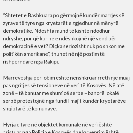
“Shtetet e Bashkuara po gërmojnë kundër marrjes së
zyrave të tyre nga kryetarët e zgjedhur në mënyrë
demokratike. Ndoshta mund të kishte ndodhur
ndryshe, por që kur ne e ndëshkojmë një vend për
demokracinë e vet? Diçka seriozisht nuk po shkon me
politikën amerikane”, thuhet në një postim të
rishpërndarë nga Rakipi.
Marrëveshja për lobim është nënshkruar rreth një muaj
pas ngritjes së tensioneve në veri të Kosovës. Në atë
zonë – të banuar me shumicë serbe – banorë lokalë
serbë protestojnë nga fundi i majit kundër kryetarëve
shqiptarë të komunave.
Hyrja e tyre në objektet komunale në veri është
asistuar nga Policia e Kosovës dhe ky veprim është