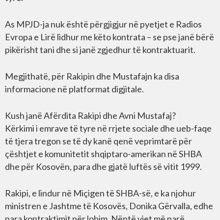
As MPJD-ja nuk është përgjigjur në pyetjet e Radios
Evropa e Lirë lidhur me këto kontrata – se pse janë bërë
pikërisht tani dhe si janë zgjedhur të kontraktuarit.
Megjithatë, për Rakipin dhe Mustafajn ka disa
informacione në platformat digjitale.
Kush janë Afërdita Rakipi dhe Avni Mustafaj?
Kërkimi i emrave të tyre në rrjete sociale dhe ueb-faqe
të tjera tregon se të dy kanë qenë veprimtarë për
çështjet e komunitetit shqiptaro-amerikan në SHBA
dhe për Kosovën, para dhe gjatë luftës së vitit 1999.
Rakipi, e lindur në Miçigen të SHBA-së, e ka njohur
ministren e Jashtme të Kosovës, Donika Gërvalla, edhe
para kontraktimit për lobim. Nëntë vjet më parë,