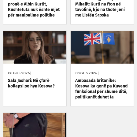
pronë e Albin Kurtit,
Mihalit: Kurti na fton në
Kushtetuta nuk është mjet
tavolinë, kjo na thotë jeni
për manipulime politike
me Listën Srpska
08 GUS 2026 |
08 GUS 2026 |
Sala Jashari: Në çfarë
Ambasada britanike:
kollapsi po hyn Kosova?
Kosova ka qenë pa Kuvend
funksional për shumë ditë,
politikanët duhet ta
zgjidhin situatën