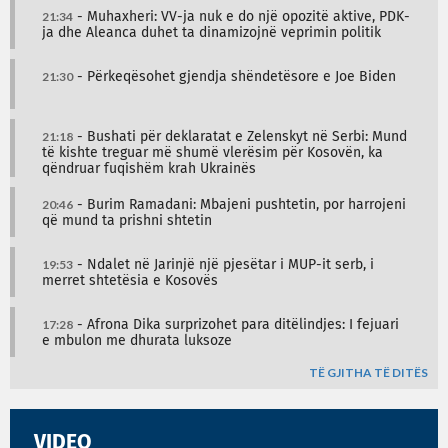
21:34
- Muhaxheri: VV-ja nuk e do një opozitë aktive, PDK-
ja dhe Aleanca duhet ta dinamizojnë veprimin politik
21:30
- Përkeqësohet gjendja shëndetësore e Joe Biden
21:18
- Bushati për deklaratat e Zelenskyt në Serbi: Mund
të kishte treguar më shumë vlerësim për Kosovën, ka
qëndruar fuqishëm krah Ukrainës
20:46
- Burim Ramadani: Mbajeni pushtetin, por harrojeni
që mund ta prishni shtetin
19:53
- Ndalet në Jarinjë një pjesëtar i MUP-it serb, i
merret shtetësia e Kosovës
17:28
- Afrona Dika surprizohet para ditëlindjes: I fejuari
e mbulon me dhurata luksoze
TË GJITHA TË DITËS
VIDEO