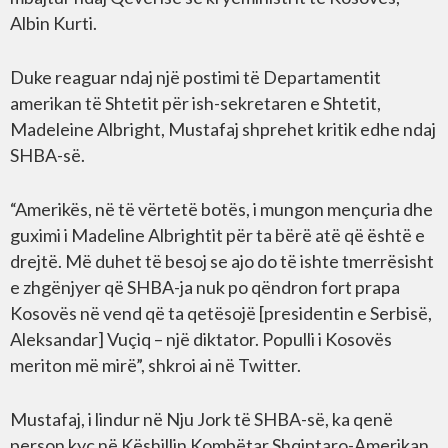
Albin Kurti.
Duke reaguar ndaj një postimi të Departamentit
amerikan të Shtetit për ish-sekretaren e Shtetit,
Madeleine Albright, Mustafaj shprehet kritik edhe ndaj
SHBA-së.
“Amerikës, në të vërtetë botës, i mungon mençuria dhe
guximi i Madeline Albrightit për ta bërë atë që është e
drejtë. Më duhet të besoj se ajo do të ishte tmerrësisht
e zhgënjyer që SHBA-ja nuk po qëndron fort prapa
Kosovës në vend që ta qetësojë [presidentin e Serbisë,
Aleksandar] Vuçiq – një diktator. Populli i Kosovës
meriton më mirë”, shkroi ai në Twitter.
Mustafaj, i lindur në Nju Jork të SHBA-së, ka qenë
person kyç në Këshillin Kombëtar Shqiptaro-Amerikan