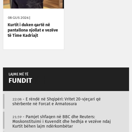
08 GUS 2026 |
Kurtit i duken qartë në
pantallona njollat e vezëve
të Time Kadriajt
LAJME MË TË
FUNDIT
22:08
- E rëndë në Shqipëri: Vritet 20-vjeçari që
shërbente në Forcat e Armatosura
21:59
- Pamjet shfaqen në BBC dhe Reuters:
Moskonstituimi i Kuvendit dhe hedhja e vezëve ndaj
Kurtit bëhen lajm ndërkombëtar