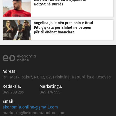
Noizy-t në Durrës
Angelina Jolie nën presionin e Brad
Pitt, gjykata përfshihet në betejën
për të dhënat financiare
Adresa:
Rr. "Mark Isaku", Nr. 12, B2, Prishtinë, Republika e Kosovës
Redaksia:
Marketingu:
049 289 299
049 174 555
Email:
ekonomia.online@gmail.com
marketing@ekonomiaonline.com