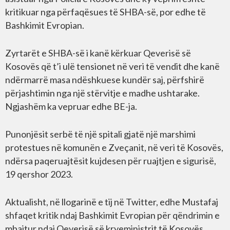
kritikuar nga përfaqësues të SHBA-së, por edhe të
Bashkimit Evropian.
Zyrtarët e SHBA-së i kanë kërkuar Qeverisë së
Kosovës që t’i ulë tensionet në veri të vendit dhe kanë
ndërmarrë masa ndëshkuese kundër saj, përfshirë
përjashtimin nga një stërvitje e madhe ushtarake.
Ngjashëm ka vepruar edhe BE-ja.
Punonjësit serbë të një spitali gjatë një marshimi
protestues në komunën e Zveçanit, në veri të Kosovës,
ndërsa paqeruajtësit kujdesen për ruajtjen e sigurisë,
19 qershor 2023.
Aktualisht, në llogarinë e tij në Twitter, edhe Mustafaj
shfaqet kritik ndaj Bashkimit Evropian për qëndrimin e
mbajtur ndaj Qeverisë së kryeministrit të Kosovës,