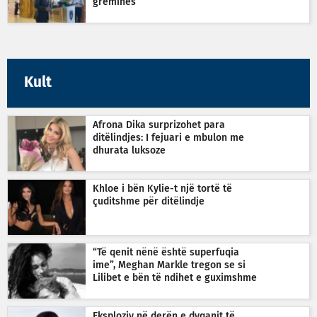
greminës
Kult
Afrona Dika surprizohet para
ditëlindjes: I fejuari e mbulon me
dhurata luksoze
Khloe i bën Kylie-t një tortë të
çuditshme për ditëlindje
“Të qenit nënë është superfuqia
ime”, Meghan Markle tregon se si
Lilibet e bën të ndihet e guximshme
Eksploziv në derën e dyqanit të