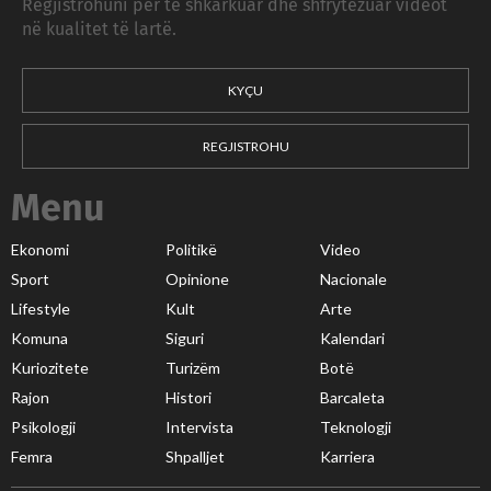
Regjistrohuni për të shkarkuar dhe shfrytëzuar videot
në kualitet të lartë.
KYÇU
REGJISTROHU
Menu
Ekonomi
Politikë
Video
Sport
Opinione
Nacionale
Lifestyle
Kult
Arte
Komuna
Siguri
Kalendari
Kuriozitete
Turizëm
Botë
Rajon
Histori
Barcaleta
Psikologji
Intervista
Teknologji
Femra
Shpalljet
Karriera