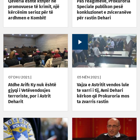
Qeveria është kthyer në
Pas reagimeve, Prokuroria
promovuese të krimit, një
Speciale publikon pesë
kërcënim serioz për të
konkluzionet e zviceranëve
ardhmen e Kombit!
për rastin Dehari
07 DHJ 2021 |
05 NËN 2021 |
Atdhe Arifi: Ky nuk është
Vajza e Astritit vendos lule
gjyqi i Vetëvendosjes
te varri i tij, Avni Dehari
terroriste, por i Astrit
kërkon që Prokuroria mos
Deharit
ta zvarris rastin