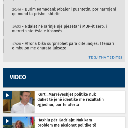
20:46
- Burim Ramadani: Mbajeni pushtetin, por harrojeni
që mund ta prishni shtetin
19:53
- Ndalet në Jarinjë një pjesëtar i MUP-it serb, i
merret shtetësia e Kosovës
17:28
- Afrona Dika surprizohet para ditëlindjes: I fejuari
e mbulon me dhurata luksoze
TË GJITHA TË DITËS
VIDEO
Kurti: Marrëveshjet politike nuk
duhet të jenë identike me rezultatin
zgjedhor, por të afërta
Haxhiu për Kadriajn: Nuk kam
problem me aksionet politike të