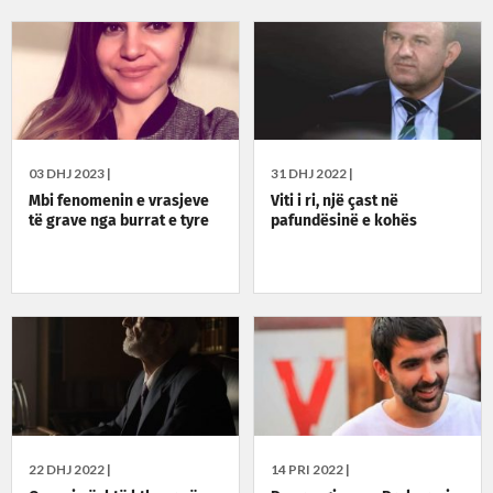
03 DHJ 2023 |
31 DHJ 2022 |
Mbi fenomenin e vrasjeve
Viti i ri, një çast në
të grave nga burrat e tyre
pafundësinë e kohës
22 DHJ 2022 |
14 PRI 2022 |