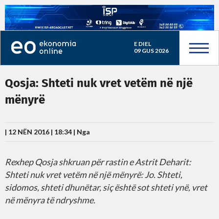
E DIEL
09 GUS 2026
Qosja: Shteti nuk vret vetëm në një
mënyrë
| 12 NËN 2016 | 18:34 |
Nga
Rexhep Qosja shkruan për rastin e Astrit Deharit:
Shteti nuk vret vetëm në një mënyrë: Jo. Shteti,
sidomos, shteti dhunëtar, siç është sot shteti ynë, vret
në mënyra të ndryshme.