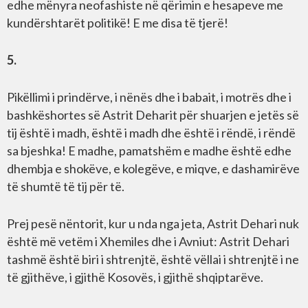
edhe mënyra neofashiste në qërimin e hesapeve me
kundërshtarët politikë! E me disa të tjerë!
5.
Pikëllimi i prindërve, i nënës dhe i babait, i motrës dhe i
bashkëshortes së Astrit Deharit për shuarjen e jetës së
tij është i madh, është i madh dhe është i rëndë, i rëndë
sa bjeshka! E madhe, pamatshëm e madhe është edhe
dhembja e shokëve, e kolegëve, e miqve, e dashamirëve
të shumtë të tij për të.
Prej pesë nëntorit, kur u nda nga jeta, Astrit Dehari nuk
është më vetëm i Xhemiles dhe i Avniut: Astrit Dehari
tashmë është biri i shtrenjtë, është vëllai i shtrenjtë i ne
të gjithëve, i gjithë Kosovës, i gjithë shqiptarëve.