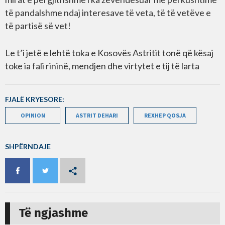
të pandalshme ndaj interesave të veta, të të vetëve e
të partisë së vet!
Le t’i jetë e lehtë toka e Kosovës Astritit tonë që kësaj
toke ia fali rininë, mendjen dhe virtytet e tij të larta
FJALË KRYESORE:
OPINION
ASTRIT DEHARI
REXHEP QOSJA
SHPËRNDAJE
Të ngjashme