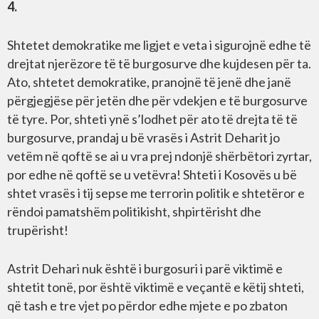
4.
Shtetet demokratike me ligjet e veta i sigurojnë edhe të
drejtat njerëzore të të burgosurve dhe kujdesen për ta.
Ato, shtetet demokratike, pranojnë të jenë dhe janë
përgjegjëse për jetën dhe për vdekjen e të burgosurve
të tyre. Por, shteti ynë s’lodhet për ato të drejta të të
burgosurve, prandaj u bë vrasës i Astrit Deharit jo
vetëm në qoftë se ai u vra prej ndonjë shërbëtori zyrtar,
por edhe në qoftë se u vetëvra! Shteti i Kosovës u bë
shtet vrasës i tij sepse me terrorin politik e shtetëror e
rëndoi pamatshëm politikisht, shpirtërisht dhe
trupërisht!
Astrit Dehari nuk është i burgosuri i parë viktimë e
shtetit tonë, por është viktimë e veçantë e këtij shteti,
që tash e tre vjet po përdor edhe mjete e po zbaton