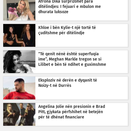
Afrona Dika surprizohet para
ditëlindjes: I fejuari e mbulon me
dhurata luksoze
Khloe i bën Kylie-t një tortë të
çuditshme për ditëlindje
“Të qenit nënë është superfuqia
ime”, Meghan Markle tregon se si
Lilibet e bën të ndihet e guximshme
Eksploziv në derën e dyqanit të
Noizy-t në Durrës
Angelina Jolie nën presionin e Brad
Pitt, gjykata përfshihet në betejën
për të dhënat financiare