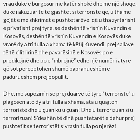
vrau duke e burgosur me katër shokë dhe me një shoqe,
duke i akuzuar të të gjashtët si terroristë që, u tha me
gojët e me shkrimet e pushtetarëve, që u tha zyrtarisht
e privatisht prej tyre, se deshën të vrisnin Kuvendin e
Kosovës, deshën të vrisnin Kuvendin e Kosovës duke
vrarë dy a tri tulla a xhama të këtij Kuvendi, prej sallave
të të cilit lirinë dhe pavarësinë e Kosovës po e
predikojnë dhe po e “mbrojnë” edhe një numër i atyre
që sot perceptohen shumë papranueshëm e
padurueshëm prej popullit.
Dhe, me supozimin se prej duarve të tyre “terroriste” u
plagosën ato dy a tri tulla a xhama, ata u quajtën
terroristë dhe u çuan ku u çuan! Dhe u terrorizuan si u
terrorizuan! S’deshën të dinë pushtetarët e dehur prej
pushtetit se terroristët s’vrasin tulla po njerëz!