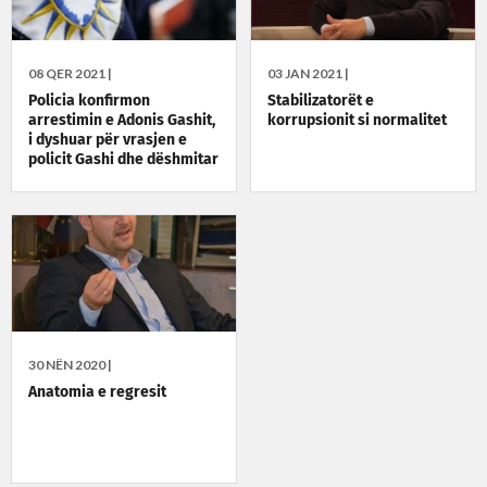
08 QER 2021 |
03 JAN 2021 |
Policia konfirmon
Stabilizatorët e
arrestimin e Adonis Gashit,
korrupsionit si normalitet
i dyshuar për vrasjen e
policit Gashi dhe dëshmitar
në rastin e Astrit Deharit
30 NËN 2020 |
Anatomia e regresit