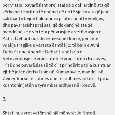
për vrasje; pavarësisht prej asaj që e deklarojnë ata që
kërkojnë të priten të dhënat që do të sjellin ata që janë
caktuar të bëjnë hulumtimin profesional të vdekjes;
dhe pavarësisht prej asaj që deklarojnë ata që
mendojnë se e vërteta për vrasjen a vetëvrasjen e
Astrit Deharit nuk do të mësohet kurrë, për këtë
vdekje tragjike e vërteta është kjo: të birin e Avni
Deharit dhe Xhemile Deharit, anëtarin e
Vetëvendosjes e vrau shteti: e vrau shteti i Kosovës,
lirisë dhe pavarësisë së të cilit prindërit e tij ia kushtuan
gjithë jetën derisa ishin në Kumanovë e, mandej, në
Zvicër, kurse të sotmes dhe të ardhmes së të cilit po ia
kushtonin jetën e tyre mbas ardhjes në Kosovë.
3.
Shteti nuk vret vetëm në një mënyrë: Jo. Shteti,