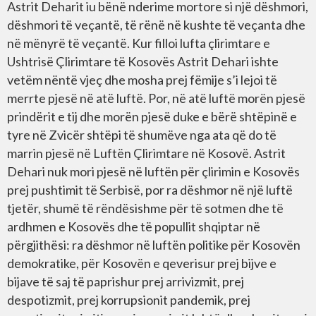
Astrit Deharit iu bënë nderime mortore si një dëshmori,
dëshmori të veçantë, të rënë në kushte të veçanta dhe
në mënyrë të veçantë. Kur filloi lufta çlirimtare e
Ushtrisë Çlirimtare të Kosovës Astrit Dehari ishte
vetëm nëntë vjeç dhe mosha prej fëmije s’i lejoi të
merrte pjesë në atë luftë. Por, në atë luftë morën pjesë
prindërit e tij dhe morën pjesë duke e bërë shtëpinë e
tyre në Zvicër shtëpi të shumëve nga ata që do të
marrin pjesë në Luftën Çlirimtare në Kosovë. Astrit
Dehari nuk mori pjesë në luftën për çlirimin e Kosovës
prej pushtimit të Serbisë, por ra dëshmor në një luftë
tjetër, shumë të rëndësishme për të sotmen dhe të
ardhmen e Kosovës dhe të popullit shqiptar në
përgjithësi: ra dëshmor në luftën politike për Kosovën
demokratike, për Kosovën e qeverisur prej bijve e
bijave të saj të paprishur prej arrivizmit, prej
despotizmit, prej korrupsionit pandemik, prej