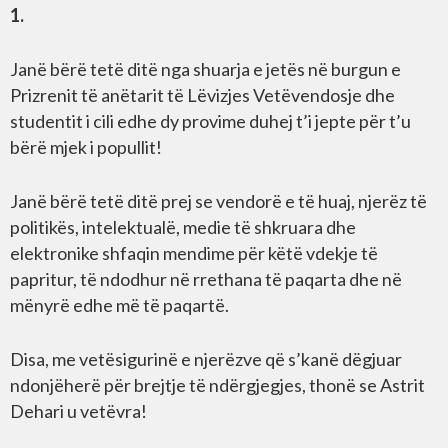
1.
Janë bërë tetë ditë nga shuarja e jetës në burgun e
Prizrenit të anëtarit të Lëvizjes Vetëvendosje dhe
studentit i cili edhe dy provime duhej t’i jepte për t’u
bërë mjek i popullit!
Janë bërë tetë ditë prej se vendorë e të huaj, njerëz të
politikës, intelektualë, medie të shkruara dhe
elektronike shfaqin mendime për këtë vdekje të
papritur, të ndodhur në rrethana të paqarta dhe në
mënyrë edhe më të paqartë.
Disa, me vetësigurinë e njerëzve që s’kanë dëgjuar
ndonjëherë për brejtje të ndërgjegjes, thonë se Astrit
Dehari u vetëvra!