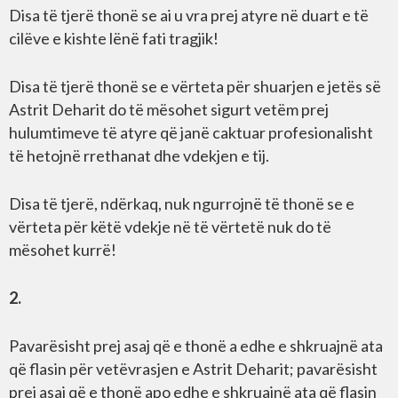
Disa të tjerë thonë se ai u vra prej atyre në duart e të
cilëve e kishte lënë fati tragjik!
Disa të tjerë thonë se e vërteta për shuarjen e jetës së
Astrit Deharit do të mësohet sigurt vetëm prej
hulumtimeve të atyre që janë caktuar profesionalisht
të hetojnë rrethanat dhe vdekjen e tij.
Disa të tjerë, ndërkaq, nuk ngurrojnë të thonë se e
vërteta për këtë vdekje në të vërtetë nuk do të
mësohet kurrë!
2.
Pavarësisht prej asaj që e thonë a edhe e shkruajnë ata
që flasin për vetëvrasjen e Astrit Deharit; pavarësisht
prej asaj që e thonë apo edhe e shkruajnë ata që flasin