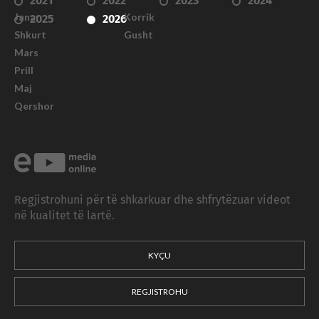
2021
2022
2023
2024
Janar
Korrik
2025
2026
Shkurt
Gusht
Mars
Prill
Maj
Qershor
Regjistrohuni për të shkarkuar dhe shfrytëzuar videot
në kualitet të lartë.
KYÇU
REGJISTROHU