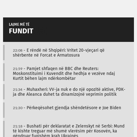
LAJME MË TË
FUNDIT
22:08
- E rëndë në Shqipëri: Vritet 20-vjeçari që
shërbente në Forcat e Armatosura
21:59
- Pamjet shfaqen në BBC dhe Reuters:
Moskonstituimi i Kuvendit dhe hedhja e vezëve ndaj
Kurtit bëhen lajm ndërkombëtar
21:34
- Muhaxheri: VV-ja nuk e do një opozitë aktive, PDK-
ja dhe Aleanca duhet ta dinamizojnë veprimin politik
21:30
- Përkeqësohet gjendja shëndetësore e Joe Biden
21:18
- Bushati për deklaratat e Zelenskyt në Serbi: Mund
të kishte treguar më shumë vlerësim për Kosovën, ka
qëndruar fuqishëm krah Ukrainës