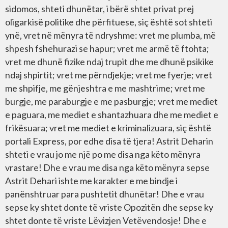
sidomos, shteti dhunëtar, i bërë shtet privat prej
oligarkisë politike dhe përfituese, siç është sot shteti
ynë, vret në mënyra të ndryshme: vret me plumba, më
shpesh fshehurazi se hapur; vret me armë të ftohta;
vret me dhunë fizike ndaj trupit dhe me dhunë psikike
ndaj shpirtit; vret me përndjekje; vret me fyerje; vret
me shpifje, me gënjeshtra e me mashtrime; vret me
burgje, me paraburgje e me pasburgje; vret me mediet
e paguara, me mediet e shantazhuara dhe me mediet e
frikësuara; vret me mediet e kriminalizuara, siç është
portali Express, por edhe disa të tjera! Astrit Deharin
shteti e vrau jo me një po me disa nga këto mënyra
vrastare! Dhe e vrau me disa nga këto mënyra sepse
Astrit Dehari ishte me karakter e me bindje i
panënshtruar para pushtetit dhunëtar! Dhe e vrau
sepse ky shtet donte të vriste Opozitën dhe sepse ky
shtet donte të vriste Lëvizjen Vetëvendosje! Dhe e