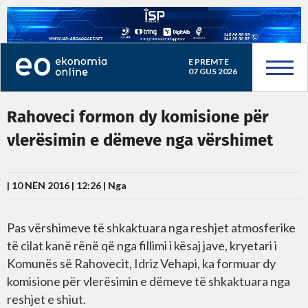
E PREMTE
07 GUS 2026
Rahoveci formon dy komisione për
vlerësimin e dëmeve nga vërshimet
| 10 NËN 2016 | 12:26 |
Nga
Pas vërshimeve të shkaktuara nga reshjet atmosferike
të cilat kanë rënë që nga fillimi i kësaj jave, kryetari i
Komunës së Rahovecit, Idriz Vehapi, ka formuar dy
komisione për vlerësimin e dëmeve të shkaktuara nga
reshjet e shiut.