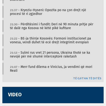
21:37
- Kryeziu-Hyseni: Opozita po na çon drejt një
procesi të ri zgjedhor
21:30
- Përditësimi i fundit: Deri në 90 minuta pritje për
të dalë nga Kosova në këtë pikë kufitare
21:22
- BE-ja thirrje Kosovës: Formoni institucionet pa
vonesa, vendi duhet të ecë drejt integrimit evropian
21:13
- Sulmi rus vret 21 persona, Ukraina thotë se ka
nevojë për më shumë interceptorë raketash
21:07
- Merr fund dilema e Vinicius, ja vendimi që mori
Reali
TË GJITHA TË DITËS
VIDEO