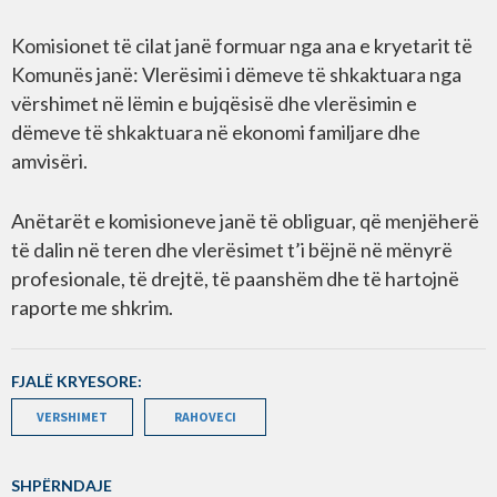
Komisionet të cilat janë formuar nga ana e kryetarit të
Komunës janë: Vlerësimi i dëmeve të shkaktuara nga
vërshimet në lëmin e bujqësisë dhe vlerësimin e
dëmeve të shkaktuara në ekonomi familjare dhe
amvisëri.
Anëtarët e komisioneve janë të obliguar, që menjëherë
të dalin në teren dhe vlerësimet t’i bëjnë në mënyrë
profesionale, të drejtë, të paanshëm dhe të hartojnë
raporte me shkrim.
FJALË KRYESORE:
VERSHIMET
RAHOVECI
SHPËRNDAJE