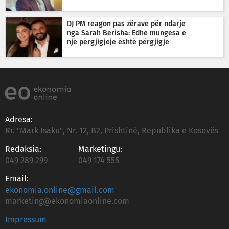
DJ PM reagon pas zërave për ndarje
nga Sarah Berisha: Edhe mungesa e
një përgjigjeje është përgjigje
Adresa:
Rr. "Mark Isaku", Nr. 12, B2, Prishtinë, Republika e Kosovës
Redaksia:
Marketingu:
049 289 299
049 174 555
Email:
ekonomia.online@gmail.com
marketing@ekonomiaonline.com
Impressum