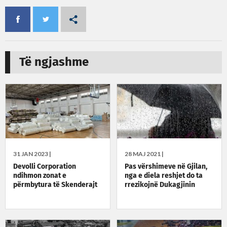
Të ngjashme
31 JAN 2023 |
28 MAJ 2021 |
Devolli Corporation
Pas vërshimeve në Gjilan,
ndihmon zonat e
nga e diela reshjet do ta
përmbytura të Skenderajt
rrezikojnë Dukagjinin