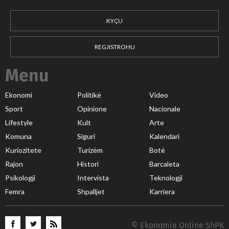
KYÇU
REGJISTROHU
Menu
Ekonomi
Politikë
Video
Sport
Opinione
Nacionale
Lifestyle
Kult
Arte
Komuna
Siguri
Kalendari
Kuriozitete
Turizëm
Botë
Rajon
Histori
Barcaleta
Psikologji
Intervista
Teknologji
Femra
Shpalljet
Karriera
© Ekonomia Online ShPK