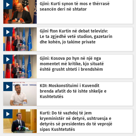
Gjini: Kurti synon të mos e thërrasë
seancën deri në shtator
Gjini fton Kurtin në debat televiziv:
Le ta zgjedhë vetë studion, gazetarin
dhe kohën, jo takime private
Gjini: Kosova po hyn në një nga
momentet më kritike, kjo situatë
është grusht shteti i brendshëm
KDI: Moskonstituimi i Kuvendit
brenda afatit do të ishte shkelje e
Kushtetutës
Kurti: Do të vazhdoj të jem
kryeministër në detyrë, ushtruesja e
detyrës së presidentes do të veprojë
sipas Kushtetutës