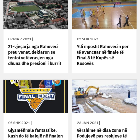
09 MAR 2021 |
05 SHK 2021 |
21-vjeçarja nga Rahoveci
Ylli mposht Rahovecin për
preu venat, deklaron se
të avancuar në finale të
tentoi vetëvrasjen nga
Final 8 të Kupës së
dhuna dhe presioni i burrit
Kosovës
05 SHK 2021 |
26 JAN 2021 |
Gjysmëfinale fantastike,
Vërshime në disa zona në
kush do të kalojë në finalen
Podujevë pas reshjeve të