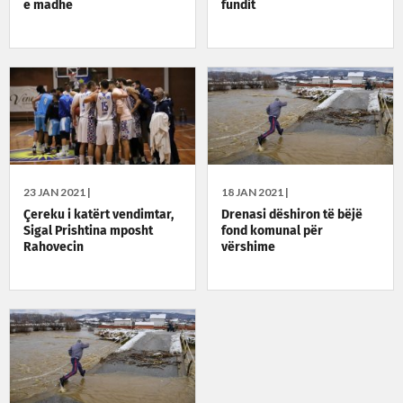
e madhe
fundit
23 JAN 2021 |
18 JAN 2021 |
Çereku i katërt vendimtar,
Drenasi dëshiron të bëjë
Sigal Prishtina mposht
fond komunal për
Rahovecin
vërshime