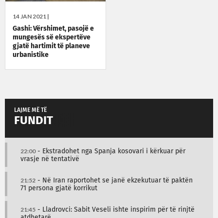
14 JAN 2021 |
Gashi: Vërshimet, pasojë e
mungesës së ekspertëve
gjatë hartimit të planeve
urbanistike
LAJME MË TË
FUNDIT
22:00
- Ekstradohet nga Spanja kosovari i kërkuar për
vrasje në tentativë
21:52
- Në Iran raportohet se janë ekzekutuar të paktën
71 persona gjatë korrikut
21:45
- Lladrovci: Sabit Veseli ishte inspirim për të rinjtë
atdhetarë