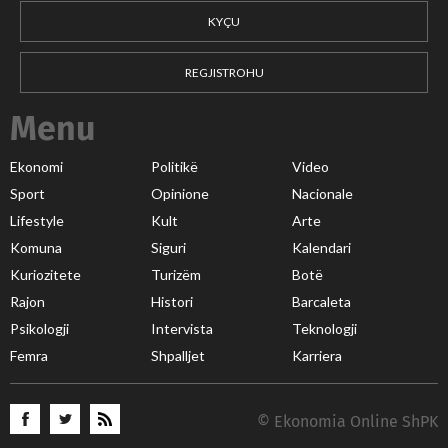
KYÇU
REGJISTROHU
Menu
Ekonomi
Politikë
Video
Sport
Opinione
Nacionale
Lifestyle
Kult
Arte
Komuna
Siguri
Kalendari
Kuriozitete
Turizëm
Botë
Rajon
Histori
Barcaleta
Psikologji
Intervista
Teknologji
Femra
Shpalljet
Karriera
© Ekonomia Online ShPK