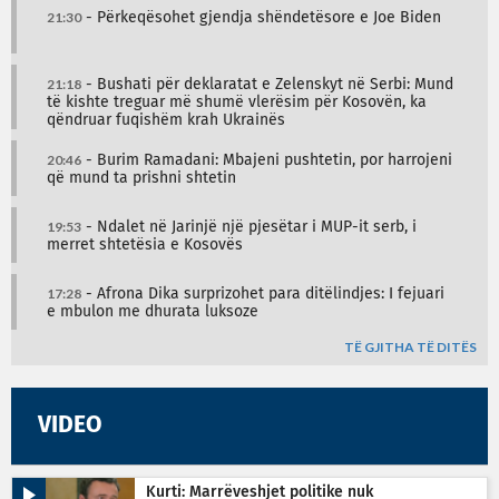
21:30
- Përkeqësohet gjendja shëndetësore e Joe Biden
21:18
- Bushati për deklaratat e Zelenskyt në Serbi: Mund
të kishte treguar më shumë vlerësim për Kosovën, ka
qëndruar fuqishëm krah Ukrainës
20:46
- Burim Ramadani: Mbajeni pushtetin, por harrojeni
që mund ta prishni shtetin
19:53
- Ndalet në Jarinjë një pjesëtar i MUP-it serb, i
merret shtetësia e Kosovës
17:28
- Afrona Dika surprizohet para ditëlindjes: I fejuari
e mbulon me dhurata luksoze
TË GJITHA TË DITËS
VIDEO
Kurti: Marrëveshjet politike nuk