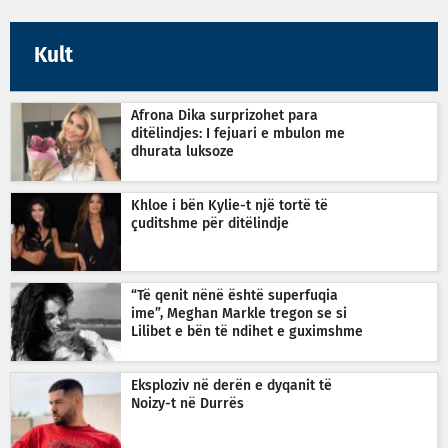
Kult
Afrona Dika surprizohet para
ditëlindjes: I fejuari e mbulon me
dhurata luksoze
Khloe i bën Kylie-t një tortë të
çuditshme për ditëlindje
“Të qenit nënë është superfuqia
ime”, Meghan Markle tregon se si
Lilibet e bën të ndihet e guximshme
Eksploziv në derën e dyqanit të
Noizy-t në Durrës