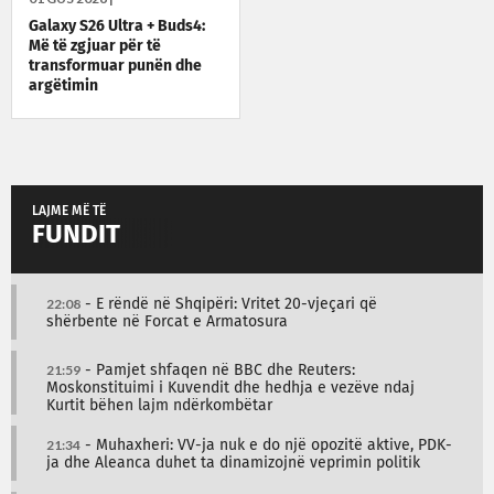
Galaxy S26 Ultra + Buds4:
Më të zgjuar për të
transformuar punën dhe
argëtimin
LAJME MË TË
FUNDIT
22:08
- E rëndë në Shqipëri: Vritet 20-vjeçari që
shërbente në Forcat e Armatosura
21:59
- Pamjet shfaqen në BBC dhe Reuters:
Moskonstituimi i Kuvendit dhe hedhja e vezëve ndaj
Kurtit bëhen lajm ndërkombëtar
21:34
- Muhaxheri: VV-ja nuk e do një opozitë aktive, PDK-
ja dhe Aleanca duhet ta dinamizojnë veprimin politik