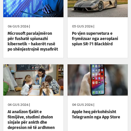
06 GUS 2026 |
05 GUS 2026 |
Microsoft paralajmëron
Po vjen supervetura e
për fushatë spiunazhi
frymëzuar nga aeroplani
kibernetik – hakerët rusë
spiun SR-71 Blackbird
po shënjestrojnë mysafirët
e hoteleve
04 GUS 2026 |
04 GUS 2026 |
AI analizon fjalët e
Apple heq përkohësisht
fëmijëve, studimi zbulon
Telegramin nga App Store
sinjale për ankth dhe
depresion në të ardhmen