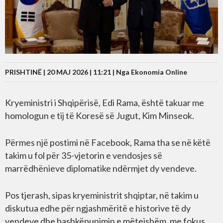
PRISHTINË | 20 MAJ 2026 | 11:21 |
Nga Ekonomia Online
Kryeministri i Shqipërisë, Edi Rama, është takuar me
homologun e tij të Koresë së Jugut, Kim Minseok.
Përmes një postimi në Facebook, Rama tha se në këtë
takim u fol për 35-vjetorin e vendosjes së
marrëdhënieve diplomatike ndërmjet dy vendeve.
Pos tjerash, sipas kryeministrit shqiptar, në takim u
diskutua edhe për ngjashmëritë e historive të dy
vendeve dhe bashkëpunimin e mëtejshëm, me fokus