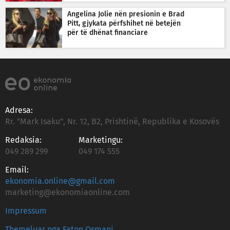
Angelina Jolie nën presionin e Brad
Pitt, gjykata përfshihet në betejën
për të dhënat financiare
Adresa:
Rr. "Mark Isaku", Nr. 12, B2, Prishtinë, Republika e Kosovës
Redaksia:
Marketingu:
049 289 299
049 174 555
Email:
ekonomia.online@gmail.com
marketing@ekonomiaonline.com
Impressum
Themeluar nga Faton Osmani