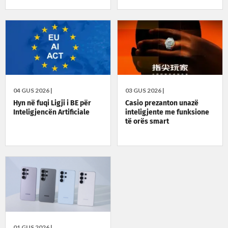
04 GUS 2026 |
03 GUS 2026 |
Hyn në fuqi Ligji i BE për
Casio prezanton unazë
Inteligjencën Artificiale
inteligjente me funksione
të orës smart
01 GUS 2026 |