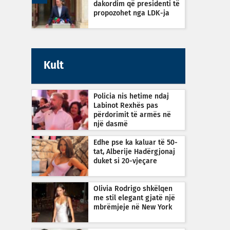
dakordim që presidenti të
propozohet nga LDK-ja
Kult
Policia nis hetime ndaj
Labinot Rexhës pas
përdorimit të armës në
një dasmë
Edhe pse ka kaluar të 50-
tat, Alberije Hadërgjonaj
duket si 20-vjeçare
Olivia Rodrigo shkëlqen
me stil elegant gjatë një
mbrëmjeje në New York