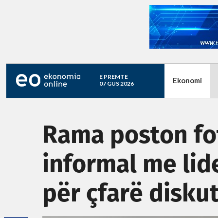
E PREMTE
Ekonomi
07 GUS 2026
Rama poston fo
informal me lide
për çfarë disku