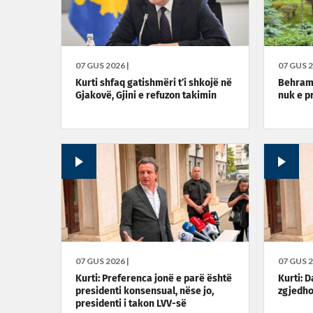
07 GUS 2026 |
07 GUS 2
Kurti shfaq gatishmëri t’i shkojë në
Behrami
Gjakovë, Gjini e refuzon takimin
nuk e p
07 GUS 2026 |
07 GUS 2
Kurti: Preferenca jonë e parë është
Kurti: D
presidenti konsensual, nëse jo,
zgjedho
presidenti i takon LVV-së