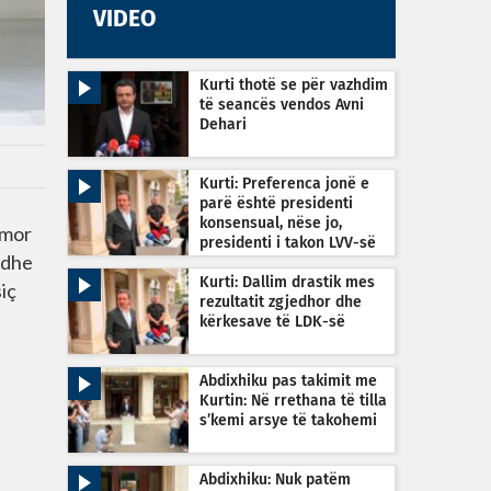
VIDEO
Kurti thotë se për vazhdim
të seancës vendos Avni
Dehari
Kurti: Preferenca jonë e
parë është presidenti
konsensual, nëse jo,
imor
presidenti i takon LVV-së
 dhe
Kurti: Dallim drastik mes
siç
rezultatit zgjedhor dhe
kërkesave të LDK-së
Abdixhiku pas takimit me
Kurtin: Në rrethana të tilla
s’kemi arsye të takohemi
Abdixhiku: Nuk patëm