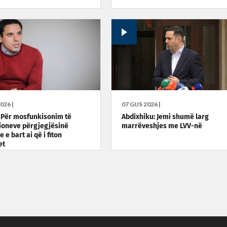
026 |
07 GUS 2026 |
: Për mosfunkisonim të
Abdixhiku: Jemi shumë larg
cioneve përgjegjësinë
marrëveshjes me LVV-në
 e bart ai që i fiton
et