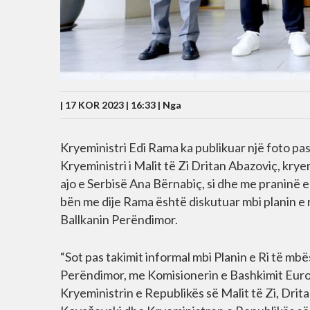
| 17 KOR 2023 | 16:33 |
Nga
Kryeministri Edi Rama ka publikuar një foto pas
Kryeministri i Malit të Zi Dritan Abazoviç, kry
ajo e Serbisë Ana Bërnabiç, si dhe me praninë e 
bën me dije Rama është diskutuar mbi planin e 
Ballkanin Perëndimor.
“Sot pas takimit informal mbi Planin e Ri të m
Perëndimor, me Komisionerin e Bashkimit Europ
Kryeministrin e Republikës së Malit të Zi, Dri