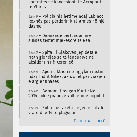
kontratës së koncesionit të Aeroportit
të Vlorës
16:49
- Policia nis hetime ndaj Labinot
Rexhës pas përdorimit të armës në një
dasmë
16:47
- Diomande përfundon me
sukses testet mjekësore te Reali
16:47
- Spitali i Gjakovës jep detaje
rreth gjendjes se të lënduarve në
aksidentin në Korenicë
16:44
- Apeli e kthen në rigjykim rastin
ndaj Endrit Nikës, akuzohet për vrasjen
e argjentinases
16:42
- Behrami i reagon Kurtit: Në
2014 nuk e pranove vullnetin e popullit
16:39
- Sulm me raketa në Jemen, dy të
vrarë dhe 14 të plagosur
TË GJITHA TË DITËS