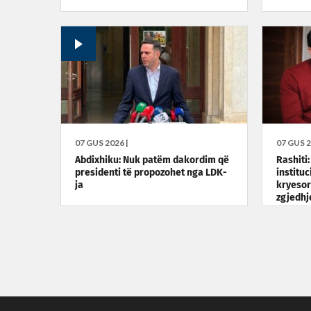
07 GUS 2026 |
07 GUS 2
Abdixhiku: Nuk patëm dakordim që
Rashiti
presidenti të propozohet nga LDK-
institu
ja
kryesore
zgjedhj