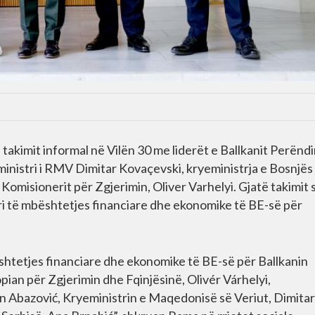
 takimit informal në Vilën 30 me liderët e Ballkanit Perënd
eministri i RMV Dimitar Kovaçevski, kryeministrja e Bosnjës
Komisionerit për Zgjerimin, Oliver Varhelyi. Gjatë takimit 
ri të mbështetjes financiare dhe ekonomike të BE-së për
bështetjes financiare dhe ekonomike të BE-së për Ballkanin
ian për Zgjerimin dhe Fqinjësinë, Olivér Várhelyi,
tan Abazović, Kryeministrin e Maqedonisë së Veriut, Dimitar