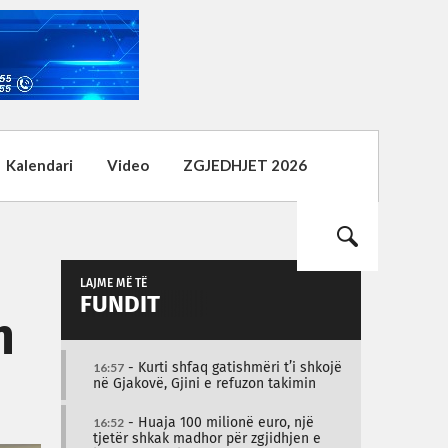
Kalendari
Video
ZGJEDHJET 2026
LAJME MË TË
FUNDIT
n
16:57
- Kurti shfaq gatishmëri t’i shkojë
në Gjakovë, Gjini e refuzon takimin
16:52
- Huaja 100 milionë euro, një
tjetër shkak madhor për zgjidhjen e