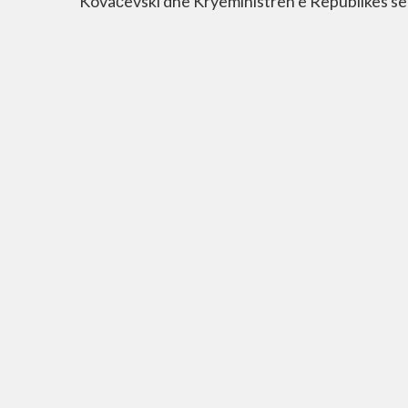
Kovačevski dhe Kryeministren e Republikës së S