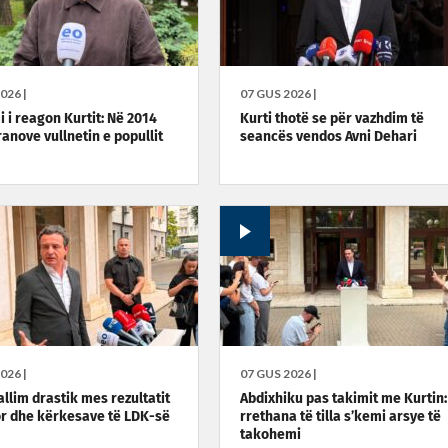
026 |
07 GUS 2026 |
 i reagon Kurtit: Në 2014
Kurti thotë se për vazhdim të
ranove vullnetin e popullit
seancës vendos Avni Dehari
026 |
07 GUS 2026 |
allim drastik mes rezultatit
Abdixhiku pas takimit me Kurtin:
r dhe kërkesave të LDK-së
rrethana të tilla s’kemi arsye të
takohemi