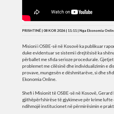
PRISHTINË | 08 KOR 2026 | 11:11 |
Nga Ekonomia Onlin
Misioni i OSBE-së në Kosovë ka publikuar rapor
duke evidentuar se sistemi i drejtësisë ka shën
përballet me sfida serioze procedurale. Gjetje
problemet me cilësinë dhe individualizimin e d
provave, mungesën e dëshmitarëve, si dhe sfid
Ekonomia Online.
Shefi i Misionit të OSBE-së në Kosovë, Gerar
gjithëpërfshirëse të gjykimeve për krime lufte
ndihmojë institucionet në përmirësimin e prak