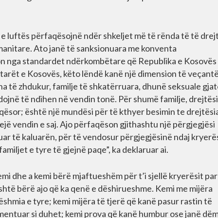
e luftës përfaqësojnë ndër shkeljet më të rënda të të drej
manitare. Ato janë të sanksionuara me konventa
on nga standardet ndërkombëtare që Republika e Kosovës 
ytetarët e Kosovës, këto lëndë kanë një dimension të veçant
ona të zhdukur, familje të shkatërruara, dhunë seksuale gja
dojnë të ndihen në vendin tonë. Për shumë familje, drejtës
qësor; është një mundësi për të kthyer besimin te drejtësi
jejë vendin e saj. Ajo përfaqëson gjithashtu një përgjegjësi
ar të kaluarën, për të vendosur përgjegjësinë ndaj kryer
miljet e tyre të gjejnë paqe”, ka deklaruar ai.
i dhe a kemi bërë mjaftueshëm për t’i sjellë kryerësit pa
është bërë ajo që ka qenë e dëshirueshme. Kemi me mijëra
hmia e tyre; kemi mijëra të tjerë që kanë pasur rastin të
mentuar si duhet; kemi prova që kanë humbur ose janë dë