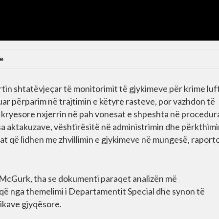
e
tin shtatëvjeçar të monitorimit të gjykimeve për krime luf
uar përparim në trajtimin e këtyre rasteve, por vazhdon të
t kryesore nxjerrin në pah vonesat e shpeshta në procedur
isa aktakuzave, vështirësitë në administrimin dhe përkthimi
at që lidhen me zhvillimin e gjykimeve në mungesë, raport
d McGurk, tha se dokumenti paraqet analizën më
 që nga themelimi i Departamentit Special dhe synon të
tikave gjyqësore.