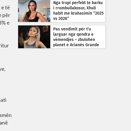
Nga trupi perfekt te barku
 e të
i rrumbullakosur, Xhuli
habit me krahasimin “2025
e për
vs 2026”
98% e
Pas vendimit për t’u
larguar nga qendra e
vëmendjes – zbulohen
ritur
planet e Arianës Grande
ve,
ati
jysmën
kanë