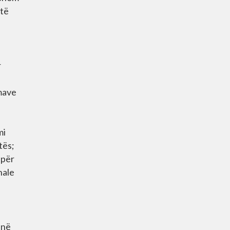
 të
r
mave
mi
tës;
 për
nale
anë