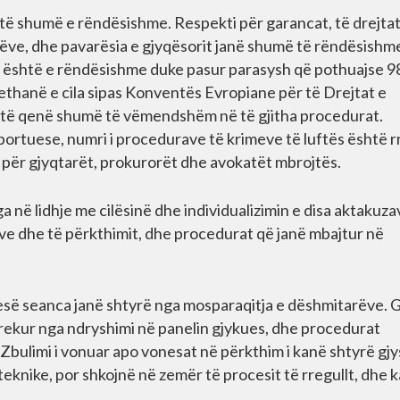
të shumë e rëndësishme. Respekti për garancat, të drejtat
rëve, dhe pavarësia e gjyqësorit janë shumë të rëndësishm
o është e rëndësishme duke pasur parasysh që pothuajse 
thanë e cila sipas Konventës Evropiane për të Drejtat e
r të qenë shumë të vëmendshëm në të gjitha procedurat.
portuese, numri i procedurave të krimeve të luftës është r
e për gjyqtarët, prokurorët dhe avokatët mbrojtës.
a në lidhje me cilësinë dhe individualizimin e disa aktakuza
ave dhe të përkthimit, dhe procedurat që janë mbajtur në
esë seanca janë shtyrë nga mosparaqitja e dëshmitarëve. G
 prekur nga ndryshimi në panelin gjykues, dhe procedurat
. Zbulimi i vonuar apo vonesat në përkthim i kanë shtyrë g
eknike, por shkojnë në zemër të procesit të rregullt, dhe 