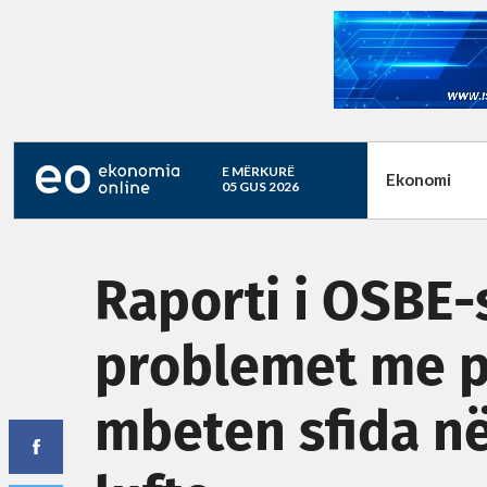
E MËRKURË
Ekonomi
05 GUS 2026
Raporti i OSBE-
problemet me p
mbeten sfida në