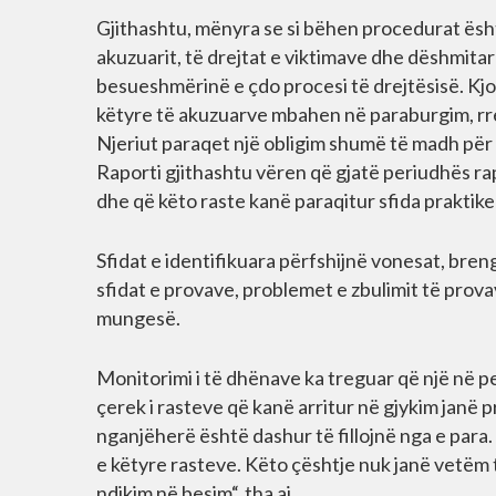
Gjithashtu, mënyra se si bëhen procedurat ësh
akuzuarit, të drejtat e viktimave dhe dëshmita
besueshmërinë e çdo procesi të drejtësisë. Kj
këtyre të akuzuarve mbahen në paraburgim, rre
Njeriut paraqet një obligim shumë të madh pë
Raporti gjithashtu vëren që gjatë periudhës ra
dhe që këto raste kanë paraqitur sfida praktik
Sfidat e identifikuara përfshijnë vonesat, breng
sfidat e provave, problemet e zbulimit të prov
mungesë.
Monitorimi i të dhënave ka treguar që një në p
çerek i rasteve që kanë arritur në gjykim janë
nganjëherë është dashur të fillojnë nga e para
e këtyre rasteve. Këto çështje nuk janë vetëm t
ndikim në besim“, tha ai.