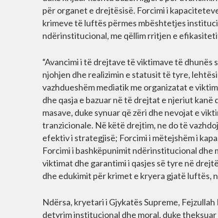
për organet e drejtësisë. Forcimi i kapacitetev
krimeve të luftës përmes mbështetjes instituci
ndërinstitucional, me qëllim rritjen e efikasiteti
“Avancimi i të drejtave të viktimave të dhunës
njohjen dhe realizimin e statusit të tyre, lehtës
vazhdueshëm mediatik me organizatat e viktim
dhe qasja e bazuar në të drejtat e njeriut kan
masave, duke synuar që zëri dhe nevojat e vikt
tranzicionale. Në këtë drejtim, ne do të vazhdo
efektiv i strategjisë; Forcimi i mëtejshëm i ka
Forcimi i bashkëpunimit ndërinstitucional d
viktimat dhe garantimi i qasjes së tyre në drejt
dhe edukimit për krimet e kryera gjatë luftës, n
Ndërsa, kryetari i Gjykatës Supreme, Fejzullah 
detyrim institucional dhe moral, duke theksua