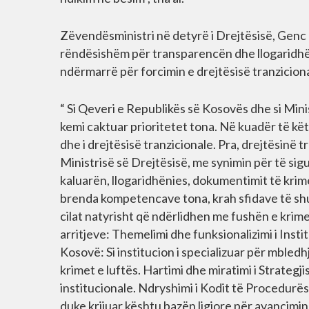
Zëvendësministri në detyrë i Drejtësisë, Genc
rëndësishëm për transparencën dhe llogaridhëni
ndërmarrë për forcimin e drejtësisë tranziciona
“ Si Qeveri e Republikës së Kosovës dhe si Mini
kemi caktuar prioritetet tona. Në kuadër të kët
dhe i drejtësisë tranzicionale. Pra, drejtësinë 
Ministrisë së Drejtësisë, me synimin për të sig
kaluarën, llogaridhënies, dokumentimit të krime
brenda kompetencave tona, krah sfidave të shu
cilat natyrisht që ndërlidhen me fushën e krim
arritjeve: Themelimi dhe funksionalizimi i Ins
Kosovë: Si institucion i specializuar për mble
krimet e luftës. Hartimi dhe miratimi i Strategj
institucionale. Ndryshimi i Kodit të Procedurë
duke krijuar kështu bazën ligjore për avancimin