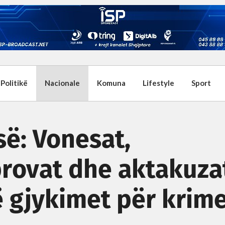
Politikë
Nacionale
Komuna
Lifestyle
Sport
së: Vonesat,
rovat dhe aktakuza
 gjykimet për krim