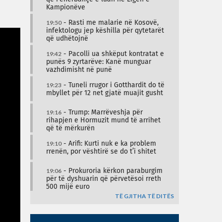
Kampionëve
19:50
- Rasti me malarie në Kosovë,
infektologu jep këshilla për qytetarët
që udhëtojnë
19:42
- Pacolli ua shkëput kontratat e
punës 9 zyrtarëve: Kanë munguar
vazhdimisht në punë
19:23
- Tuneli rrugor i Gotthardit do të
mbyllet për 12 net gjatë muajit gusht
19:16
- Trump: Marrëveshja për
rihapjen e Hormuzit mund të arrihet
që të mërkurën
19:10
- Arifi: Kurti nuk e ka problem
rrenën, por vështirë se do t’i shitet
19:06
- Prokuroria kërkon paraburgim
për të dyshuarin që përvetësoi rreth
500 mijë euro
TË GJITHA TË DITËS