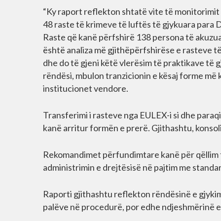
“Ky raport reflekton shtatë vite të monitorimit
48 raste të krimeve të luftës të gjykuara para
Raste që kanë përfshirë 138 persona të akuzuar
është analiza më gjithëpërfshirëse e rasteve t
dhe do të gjeni këtë vlerësim të praktikave të 
rëndësi, mbulon tranzicionin e kësaj forme më
institucionet vendore.
Transferimi i rasteve nga EULEX-i si dhe paraqi
kanë arritur formën e prerë. Gjithashtu, konsolid
Rekomandimet përfundimtare kanë për qëllim 
administrimin e drejtësisë në pajtim me stand
Raporti gjithashtu reflekton rëndësinë e gjykimi
palëve në procedurë, por edhe ndjeshmërinë e