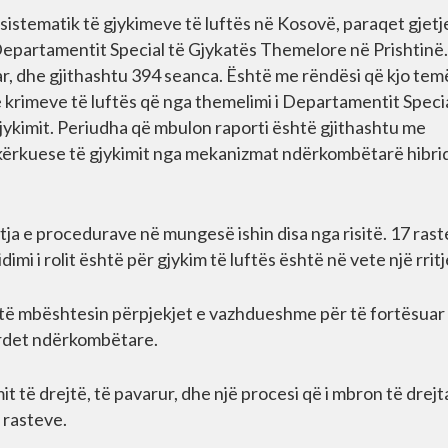
 sistematik të gjykimeve të luftës në Kosovë, paraqet gjetj
 Departamentit Special të Gjykatës Themelore në Prishtinë.
, dhe gjithashtu 394 seanca. Është me rëndësi që kjo temë
ë krimeve të luftës që nga themelimi i Departamentit Speci
gjykimit. Periudha që mbulon raporti është gjithashtu me
 kërkuese të gjykimit nga mekanizmat ndërkombëtarë hibri
tja e procedurave në mungesë ishin disa nga risitë. 17 rast
imi i rolit është për gjykim të luftës është në vete një rritj
të mbështesin përpjekjet e vazhdueshme për të fortësuar
ardet ndërkombëtare.
t të drejtë, të pavarur, dhe një procesi që i mbron të drejt
 rasteve.