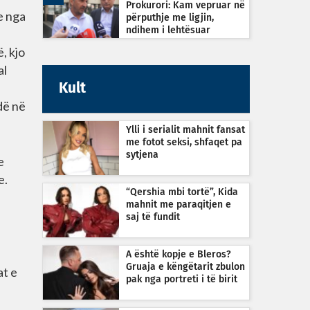
Prokurori: Kam vepruar në
e nga
përputhje me ligjin,
ndihem i lehtësuar
, kjo
al
Kult
dë në
Ylli i serialit mahnit fansat
me fotot seksi, shfaqet pa
sytjena
e
e.
“Qershia mbi tortë”, Kida
mahnit me paraqitjen e
saj të fundit
A është kopje e Bleros?
Gruaja e këngëtarit zbulon
at e
pak nga portreti i të birit