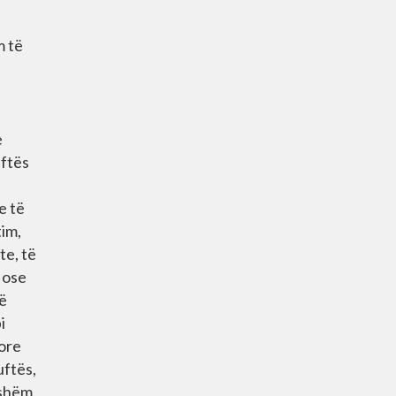
m të
e
uftës
e të
tim,
te, të
 ose
në
i
sore
uftës,
sshëm