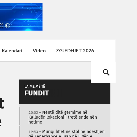
Kalendari
Video
ZGJEDHJET 2026
LAJME MË TË
FUNDIT
t
20:03
- Nëntë ditë gërmime në
e
Kalludër, lokacioni i tretë ende nën
hetime
19:53
- Muriqi lihet në stol në ndeshjen
që Fenerbahçe e luan në Ligën e