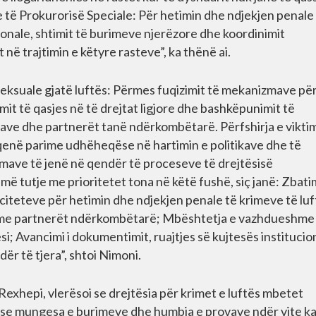
e të Prokurorisë Speciale: Për hetimin dhe ndjekjen penale
onale, shtimit të burimeve njerëzore dhe koordinimit
t në trajtimin e këtyre rasteve”, ka thënë ai.
 seksuale gjatë luftës: Përmes fuqizimit të mekanizmave pë
imit të qasjes në të drejtat ligjore dhe bashkëpunimit të
ave dhe partnerët tanë ndërkombëtarë. Përfshirja e vikti
ë qenë parime udhëheqëse në hartimin e politikave dhe të
imave të jenë në qendër të proceseve të drejtësisë
jmë tutje me prioritetet tona në këtë fushë, siç janë: Zbati
paciteteve për hetimin dhe ndjekjen penale të krimeve të luf
he me partnerët ndërkombëtarë; Mbështetja e vazhdueshme
ësi; Avancimi i dokumentimit, ruajtjes së kujtesës institucio
dër të tjera”, shtoi Nimoni.
Rexhepi, vlerësoi se drejtësia për krimet e luftës mbetet
r se mungesa e burimeve dhe humbja e provave ndër vite k