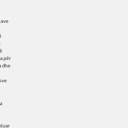
tave
i
ë
të
ia për
a dhe
ësve
ra
mtuar