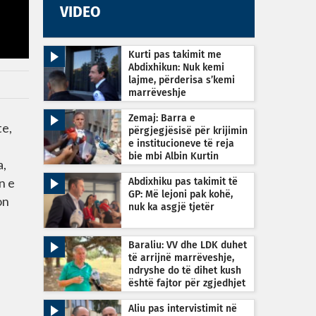
VIDEO
Kurti pas takimit me
Abdixhikun: Nuk kemi
lajme, përderisa s’kemi
marrëveshje
Zemaj: Barra e
te,
përgjegjësisë për krijimin
e institucioneve të reja
bie mbi Albin Kurtin
a,
n e
Abdixhiku pas takimit të
GP: Më lejoni pak kohë,
on
nuk ka asgjë tjetër
Baraliu: VV dhe LDK duhet
të arrijnë marrëveshje,
ndryshe do të dihet kush
është fajtor për zgjedhjet
e reja
Aliu pas intervistimit në