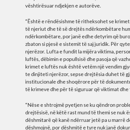
vështirësuar ndjekjen e autorëve.
“Është e rëndësishme të ritheksohet se krimet 
të njeriut dhe të së drejtës ndërkombëtare hu
ndërkombëtare, por janë edhe detyrim që bur
zbaton si pjesë e sistemit të saj juridik. Për q
njerëzor. Lufta e fundit la mijëra viktima, pers
luftës, dëbimin e popullsisë dhe pasoja që vazh
krimet e luftës nuk është vetëm një vendim gjy
te dinjiteti njerëzor, sepse drejtësia duhet të g
institucionale dhe shoqërore për të dokumentu
të krimeve dhe për të siguruar që viktimat dhe fa
“Nëse e shtrojmë pyetjen se ku qëndron problem
drejtësisë, në këtë rast mund të themi se nuk 
dëshmitarë që kanë ndërruar jetë pa u marrë dës
dëshmojnë, por dëshmitë e tyre nuk janë doku