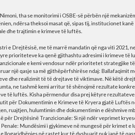
 Nimoni, tha se monitorimi i OSBE-së përbën një mekanizë
en, ndërsa theksoi masat që, sipas tij, institucionet kanë
le dhe trajtimin e krimeve të luftës.
stri e Drejtësisë, me të marrë mandatin që nga viti 2021, n
yre prioriteteve ka qenë gjithashtu adresimi i krimeve të l
tranzicionale e kemi vendosur ndër prioritetet strategjike të
uruar një qasje sa më gjithëpërfshirëse ndaj: Ballafaqimit m
ve dhe realizimit të të drejtave të viktimave. Në këtë drej
mta, ne tashmë kemi arritur të shënojmë rezultate konkre
eve të luftës. Kisha përmendur disa prej këtyre rezultateve
titutit për Dokumentimin e Krimeve të Kryera gjatë Luftës 
dhjen, ruajtjen, hulumtimin dhe dokumentimin e dëshmive mb
isë për Drejtësinë Tranzicionale: Si një ndër veprimet krye
s Penale: Mundësimi i gjykimeve në mungesë për krimet e l
 e llogaridhënies në rastet kur të dyshuarit nuk janë të qa