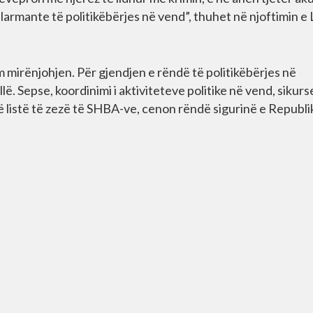
n alarmante të politikëbërjes në vend”, thuhet në njoftimin e
m mirënjohjen. Për gjendjen e rëndë të politikëbërjes në
. Sepse, koordinimi i aktiviteteve politike në vend, sikurs
 listë të zezë të SHBA-ve, cenon rëndë sigurinë e Republi