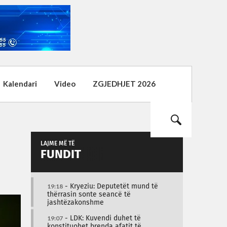
Kalendari
Video
ZGJEDHJET 2026
LAJME MË TË
FUNDIT
19:18
- Kryeziu: Deputetët mund të
thërrasin sonte seancë të
jashtëzakonshme
19:07
- LDK: Kuvendi duhet të
konstituohet brenda afatit të