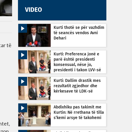
VIDEO
Kurti thotë se për vazhdim
të seancës vendos Avni
Dehari
tar të
Kurti: Preferenca jonë e
parë është presidenti
konsensual, nëse jo,
presidenti i takon LVV-së
Kurti: Dallim drastik mes
rezultatit zgjedhor dhe
kërkesave të LDK-së
Abdixhiku pas takimit me
Kurtin: Në rrethana të tilla
s’kemi arsye të takohemi
htet,
uzon