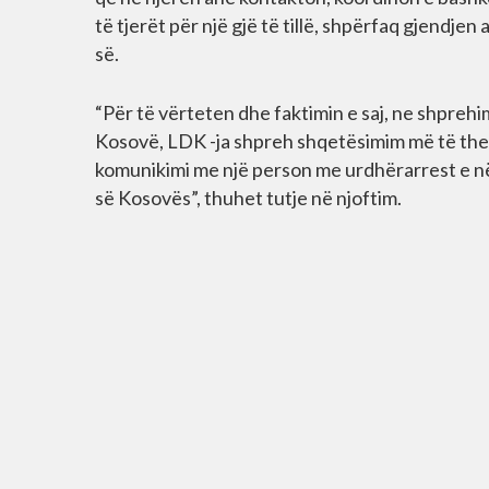
të tjerët për një gjë të tillë, shpërfaq gjendje
së.
“Për të vërteten dhe faktimin e saj, ne shprehi
Kosovë, LDK -ja shpreh shqetësimim më të thellë
komunikimi me një person me urdhërarrest e në
së Kosovës”, thuhet tutje në njoftim.