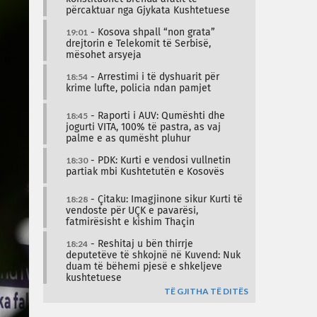
përcaktuar nga Gjykata Kushtetuese
19:01
- Kosova shpall “non grata”
drejtorin e Telekomit të Serbisë,
mësohet arsyeja
18:54
- Arrestimi i të dyshuarit për
krime lufte, policia ndan pamjet
18:45
- Raporti i AUV: Qumështi dhe
jogurti VITA, 100% të pastra, as vaj
palme e as qumësht pluhur
18:30
- PDK: Kurti e vendosi vullnetin
partiak mbi Kushtetutën e Kosovës
18:28
- Çitaku: Imagjinone sikur Kurti të
vendoste për UÇK e pavarësi,
fatmirësisht e kishim Thaçin
18:24
- Reshitaj u bën thirrje
deputetëve të shkojnë në Kuvend: Nuk
duam të bëhemi pjesë e shkeljeve
kushtetuese
TË GJITHA TË DITËS