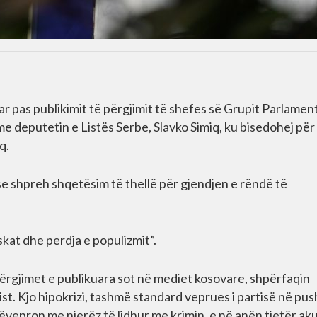
 pas publikimit të përgjimit të shefes së Grupit Parlamen
e deputetin e Listës Serbe, Slavko Simiq, ku bisedohej për
q.
 shpreh shqetësim të thellë për gjendjen e rëndë të
kat dhe perdja e populizmit”.
ërgjimet e publikuara sot në mediet kosovare, shpërfaqin
ist. Kjo hipokrizi, tashmë standard veprues i partisë në pus
vepron me njerëz të lidhur me krimin, e në anën tjetër ak