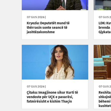
07 GUS 2026 |
07 GUS 2
Kryeziu: Deputetët mund të
LDK: Ku
thërrasin sonte seancë të
brenda 
jashtëzakonshme
Gjykata
07 GUS 2026 |
07 GUS 2
Çitaku: Imagjinone sikur Kurti të
Reshita
vendoste për UÇK e pavarësi,
shkojnë
fatmirësisht e kishim Thaçin
bëhemi 
kushte