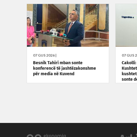
07 GUS 2026 |
07 GUS 2
Besnik Tahiri mban sonte
Cakolli:
konferencë të jashtëzakonshme
Kushtet
për media në Kuvend
kushtet
sonte d