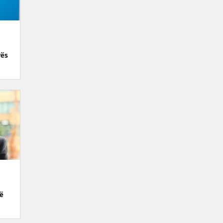
vës
së