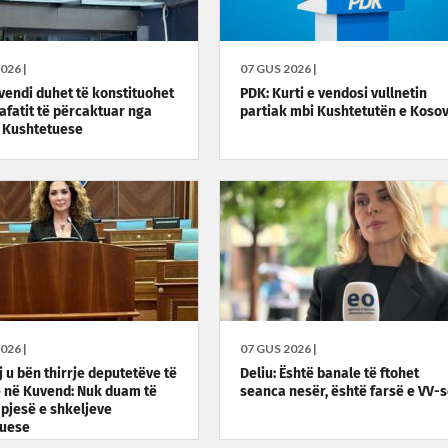
026 |
07 GUS 2026 |
vendi duhet të konstituohet
PDK: Kurti e vendosi vullnetin
afatit të përcaktuar nga
partiak mbi Kushtetutën e Koso
 Kushtetuese
026 |
07 GUS 2026 |
j u bën thirrje deputetëve të
Deliu: Është banale të ftohet
 në Kuvend: Nuk duam të
seanca nesër, është farsë e VV-
pjesë e shkeljeve
tuese