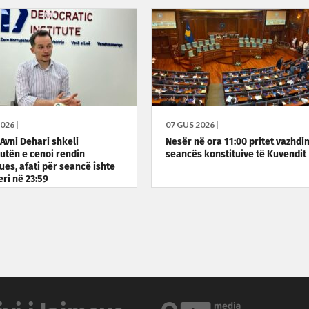
026 |
07 GUS 2026 |
 Avni Dehari shkeli
Nesër në ora 11:00 pritet vazhdim
utën e cenoi rendin
seancës konstituive të Kuvendit
ues, afati për seancë ishte
eri në 23:59