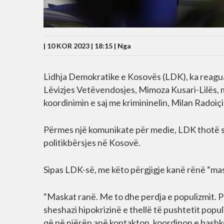
| 10 KOR 2023 | 18:15 |
Nga
Lidhja Demokratike e Kosovës (LDK), ka reaguar
Lëvizjes Vetëvendosjes, Mimoza Kusari-Lilës, m
koordinimin e saj me krimininelin, Milan Radoiçi
Përmes një komunikate për medie, LDK thotë se
politikbërsjes në Kosovë.
Sipas LDK-së, me këto përgjigje kanë rënë “mas
“Maskat ranë. Me to dhe perdja e populizmit. P
sheshazi hipokrizinë e thellë të pushtetit popul
që në njërën anë kontakton, koordinon e bashkë