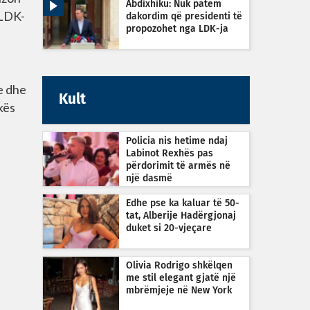
Abdixhiku: Nuk patëm
 LDK-
dakordim që presidenti të
propozohet nga LDK-ja
e dhe
Kult
kës
Policia nis hetime ndaj
Labinot Rexhës pas
përdorimit të armës në
një dasmë
Edhe pse ka kaluar të 50-
tat, Alberije Hadërgjonaj
duket si 20-vjeçare
Olivia Rodrigo shkëlqen
me stil elegant gjatë një
mbrëmjeje në New York