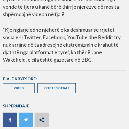
vende të tjera u kanë bërë thirrje njerëzve që mos ta
shpërndajnë videon në fjalë.
“Kjo ngjarje edhe njëherë e ka dëshmuar se rrjetet
sociale si Twitter, Facebook, YouTube dhe Reddit try,
nuk arrijnë që ta adresojnë ekstremizmin e krahut të
djathtë nga platformat e tyre”, ka thënë Jane
Wakefield, e cila është gazetare në BBC.
FJALË KRYESORE:
VIDEO
RRJETE SOCIALE
SHPËRNDAJE