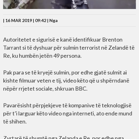
| 16 MAR 2019 | 09:42 |
Nga
Autoritetet e sigurisë e kanë identifikuar Brenton
Tarrant si të dyshuar për sulmin terrorist në Zelandë të
Re, ku humbën jetën 49 persona.
Pak para se të kryejë sulmin, por edhe gjatë sulmit ai
kishte filmuar veten e tij, video këto që u shpërndanë
nëpër rrjetet sociale, shkruan BBC.
Pavarësisht përpjekjeve të kompanive të teknologjisë
për t’i larguar këto video nga interneti, ato ende mund
të shihen.
Zyrtarë të shumtë nga Zelanda e Re, por edhe nga