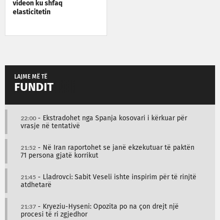
videon ku shfaq
elasticitetin
LAJME MË TË
FUNDIT
22:00
- Ekstradohet nga Spanja kosovari i kërkuar për
vrasje në tentativë
21:52
- Në Iran raportohet se janë ekzekutuar të paktën
71 persona gjatë korrikut
21:45
- Lladrovci: Sabit Veseli ishte inspirim për të rinjtë
atdhetarë
21:37
- Kryeziu-Hyseni: Opozita po na çon drejt një
procesi të ri zgjedhor