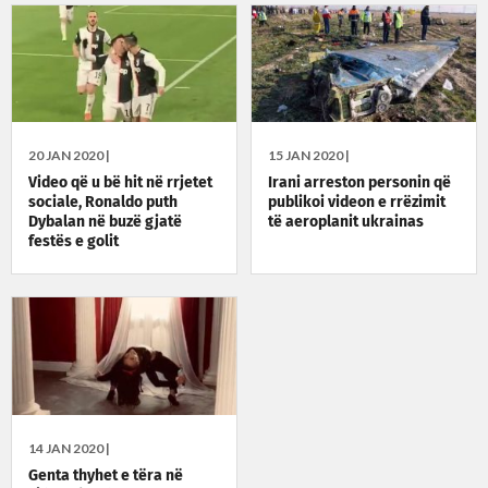
20 JAN 2020 |
15 JAN 2020 |
Video që u bë hit në rrjetet
Irani arreston personin që
sociale, Ronaldo puth
publikoi videon e rrëzimit
Dybalan në buzë gjatë
të aeroplanit ukrainas
festës e golit
14 JAN 2020 |
Genta thyhet e tëra në