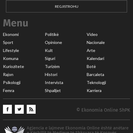
REGJISTROHU
Menu
Ekonomi
Politikë
Video
Sport
Opinione
Nacionale
Lifestyle
Kult
Arte
Komuna
Siguri
Kalendari
Kuriozitete
Turizëm
Botë
Rajon
Histori
Barcaleta
Psikologji
Intervista
Teknologji
Femra
Shpalljet
Karriera
© Ekonomia Online ShPK
Agjencia e lajmeve Ekonomia Online është anëtare
e Këshillit të Medieve të Shkruara të Kosovës