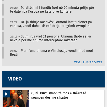
21:30
- Përditësimi i fundit: Deri në 90 minuta pritje për
të dalë nga Kosova në këtë pikë kufitare
21:22
- BE-ja thirrje Kosovës: Formoni institucionet pa
vonesa, vendi duhet të ecë drejt integrimit evropian
21:13
- Sulmi rus vret 21 persona, Ukraina thotë se ka
nevojë për më shumë interceptorë raketash
21:07
- Merr fund dilema e Vinicius, ja vendimi që mori
Reali
TË GJITHA TË DITËS
VIDEO
Gjini: Kurti synon të mos e thërrasë
seancën deri në shtator