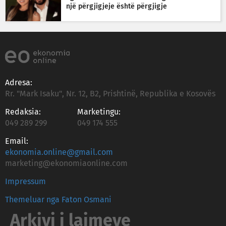
një përgjigjeje është përgjigje
Adresa:
Rr. "Mark Isaku", Nr. 12, B2, Prishtinë, Republika e Kosovës
Redaksia:
Marketingu:
049 289 299
049 174 555
Email:
ekonomia.online@gmail.com
marketing@ekonomiaonline.com
Impressum
Themeluar nga Faton Osmani
Arkivi i lajmeve