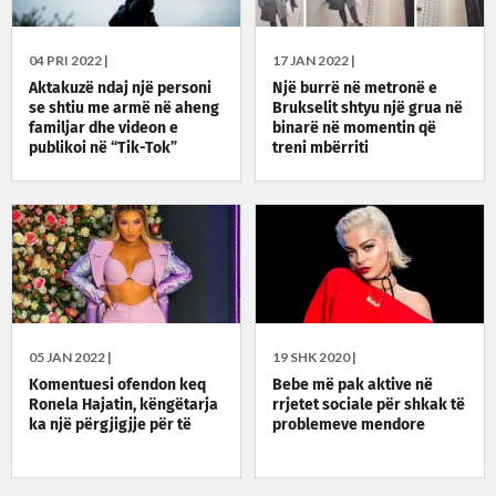
04 PRI 2022 |
17 JAN 2022 |
Aktakuzë ndaj një personi
Një burrë në metronë e
se shtiu me armë në aheng
Brukselit shtyu një grua në
familjar dhe videon e
binarë në momentin që
publikoi në “Tik-Tok”
treni mbërriti
05 JAN 2022 |
19 SHK 2020 |
Komentuesi ofendon keq
Bebe më pak aktive në
Ronela Hajatin, këngëtarja
rrjetet sociale për shkak të
ka një përgjigjje për të
problemeve mendore