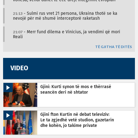
vonesa, vendi duhet të ecë drejt integrimit evropian
21:13
- Sulmi rus vret 21 persona, Ukraina thotë se ka
nevojë për më shumë interceptorë raketash
21:07
- Merr fund dilema e Vinicius, ja vendimi që mori
Reali
TË GJITHA TË DITËS
VIDEO
Gjini: Kurti synon të mos e thërrasë
seancën deri në shtator
Gjini fton Kurtin në debat televiziv:
Le ta zgjedhë vetë studion, gazetarin
dhe kohën, jo takime private