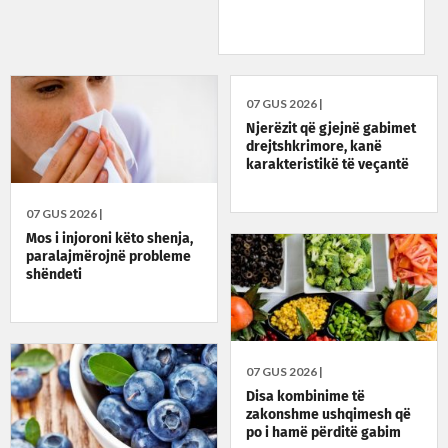
07 GUS 2026 |
Njerëzit që gjejnë gabimet
drejtshkrimore, kanë
karakteristikë të veçantë
07 GUS 2026 |
Mos i injoroni këto shenja,
paralajmërojnë probleme
shëndeti
07 GUS 2026 |
Disa kombinime të
zakonshme ushqimesh që
po i hamë përditë gabim