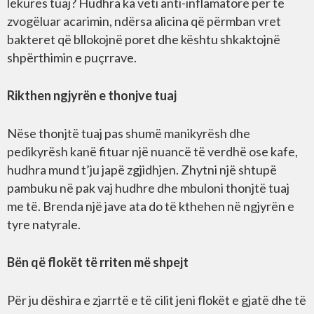
lëkurës tuaj? Hudhra ka veti anti-inflamatore për të
zvogëluar acarimin, ndërsa alicina që përmban vret
bakteret që bllokojnë poret dhe kështu shkaktojnë
shpërthimin e puçrrave.
Rikthen ngjyrën e thonjve tuaj
Nëse thonjtë tuaj pas shumë manikyrësh dhe
pedikyrësh kanë fituar një nuancë të verdhë ose kafe,
hudhra mund t’ju ​​japë zgjidhjen. Zhytni një shtupë
pambuku në pak vaj hudhre dhe mbuloni thonjtë tuaj
me të. Brenda një jave ata do të kthehen në ngjyrën e
tyre natyrale.
Bën që flokët të rriten më shpejt
Për ju dëshira e zjarrtë e të cilit jeni flokët e gjatë dhe të