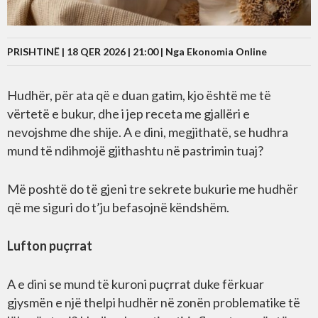
PRISHTINË | 18 QER 2026 | 21:00 |
Nga Ekonomia Online
Hudhër, për ata që e duan gatim, kjo është me të
vërtetë e bukur, dhe i jep receta me gjallëri e
nevojshme dhe shije. A e dini, megjithatë, se hudhra
mund të ndihmojë gjithashtu në pastrimin tuaj?
Më poshtë do të gjeni tre sekrete bukurie me hudhër
që me siguri do t’ju befasojnë këndshëm.
Lufton puçrrat
A e dini se mund të kuroni puçrrat duke fërkuar
gjysmën e një thelpi hudhër në zonën problematike të