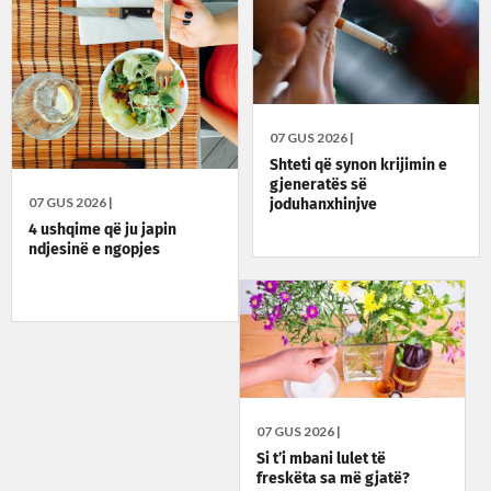
07 GUS 2026 |
Shteti që synon krijimin e
gjeneratës së
07 GUS 2026 |
joduhanxhinjve
4 ushqime që ju japin
ndjesinë e ngopjes
07 GUS 2026 |
Si t’i mbani lulet të
freskëta sa më gjatë?