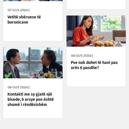
07 GUS 2026 |
Vetitë shëruese të
boronicave
06 GUS 2026 |
Pse nuk duhet të hani pas
orës 6 pasdite?
06 GUS 2026 |
Kontakti me sy gjatë një
bisede, 6 arsye pse është
shumë i rëndësishëm