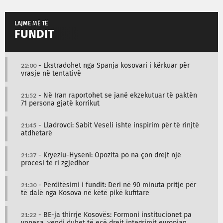
LAJME MË TË
FUNDIT
22:00
- Ekstradohet nga Spanja kosovari i kërkuar për
vrasje në tentativë
21:52
- Në Iran raportohet se janë ekzekutuar të paktën
71 persona gjatë korrikut
21:45
- Lladrovci: Sabit Veseli ishte inspirim për të rinjtë
atdhetarë
21:37
- Kryeziu-Hyseni: Opozita po na çon drejt një
procesi të ri zgjedhor
21:30
- Përditësimi i fundit: Deri në 90 minuta pritje për
të dalë nga Kosova në këtë pikë kufitare
21:22
- BE-ja thirrje Kosovës: Formoni institucionet pa