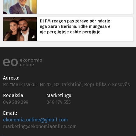
DJ PM reagon pas zërave për ndarje
nga Sarah Berisha: Edhe mungesa e
një përgjigjeje është përgjigje
Adresa:
Rr. "Mark Isaku", Nr. 12, B2, Prishtinë, Republika e Kosovës
Redaksia:
Marketingu:
049 289 299
049 174 555
Email:
ekonomia.online@gmail.com
marketing@ekonomiaonline.com