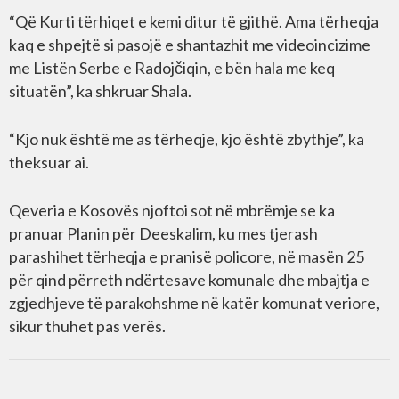
“Që Kurti tërhiqet e kemi ditur të gjithë. Ama tërheqja
kaq e shpejtë si pasojë e shantazhit me videoincizime
me Listën Serbe e Radojčiqin, e bën hala me keq
situatën”, ka shkruar Shala.
“Kjo nuk është me as tërheqje, kjo është zbythje”, ka
theksuar ai.
Qeveria e Kosovës njoftoi sot në mbrëmje se ka
pranuar Planin për Deeskalim, ku mes tjerash
parashihet tërheqja e pranisë policore, në masën 25
për qind përreth ndërtesave komunale dhe mbajtja e
zgjedhjeve të parakohshme në katër komunat veriore,
sikur thuhet pas verës.