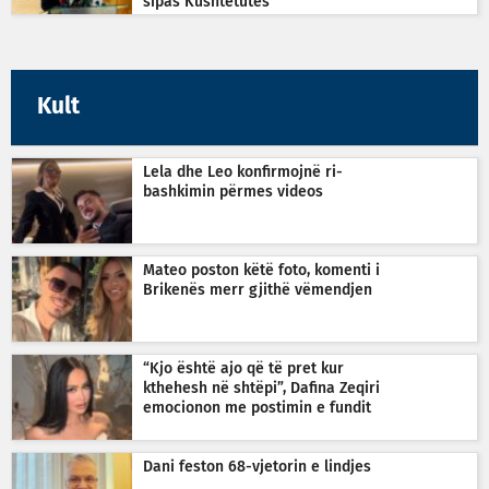
sipas Kushtetutës
Kult
Lela dhe Leo konfirmojnë ri-
bashkimin përmes videos
Mateo poston këtë foto, komenti i
Brikenës merr gjithë vëmendjen
“Kjo është ajo që të pret kur
kthehesh në shtëpi”, Dafina Zeqiri
emocionon me postimin e fundit
Dani feston 68-vjetorin e lindjes