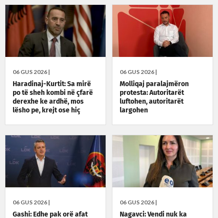
06 GUS 2026 |
06 GUS 2026 |
Haradinaj-Kurtit: Sa mirë
Molliqaj paralajmëron
po të sheh kombi në çfarë
protesta: Autoritarët
derexhe ke ardhë, mos
luftohen, autoritarët
lësho pe, krejt ose hiç
largohen
06 GUS 2026 |
06 GUS 2026 |
Gashi: Edhe pak orë afat
Nagavci: Vendi nuk ka