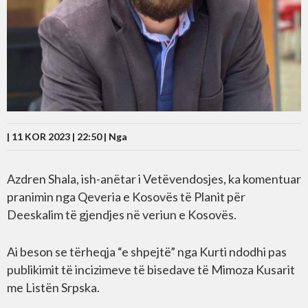
| 11 KOR 2023 | 22:50 |
Nga
Azdren Shala, ish-anëtar i Vetëvendosjes, ka komentuar
pranimin nga Qeveria e Kosovës të Planit për
Deeskalim të gjendjes në veriun e Kosovës.
Ai beson se tërheqja “e shpejtë” nga Kurti ndodhi pas
publikimit të incizimeve të bisedave të Mimoza Kusarit
me Listën Srpska.