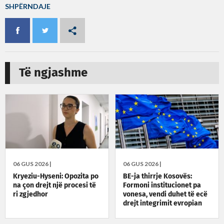
SHPËRNDAJE
Të ngjashme
06 GUS 2026 |
06 GUS 2026 |
Kryeziu-Hyseni: Opozita po
BE-ja thirrje Kosovës:
na çon drejt një procesi të
Formoni institucionet pa
ri zgjedhor
vonesa, vendi duhet të ecë
drejt integrimit evropian