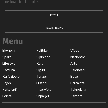
në kualitet të lartë.
KYÇU
REGJISTROHU
Menu
Ekonomi
Politikë
Video
Sport
Opinione
Nacionale
Lifestyle
Kult
Arte
Komuna
Siguri
Kalendari
Kuriozitete
Turizëm
Botë
Rajon
Histori
Barcaleta
Psikologji
Intervista
Teknologji
Femra
Shpalljet
Karriera