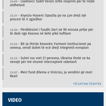
21:45
- Lladrovci: Sabit Veseli ishte inspirim për të rinjtë
atdhetarë
21:37
- Kryeziu-Hyseni: Opozita po na çon drejt një
procesi të ri zgjedhor
21:30
- Përditësimi i fundit: Deri në 90 minuta pritje për
të dalë nga Kosova në këtë pikë kufitare
21:22
- BE-ja thirrje Kosovës: Formoni institucionet pa
vonesa, vendi duhet të ecë drejt integrimit evropian
21:13
- Sulmi rus vret 21 persona, Ukraina thotë se ka
nevojë për më shumë interceptorë raketash
21:07
- Merr fund dilema e Vinicius, ja vendimi që mori
Reali
TË GJITHA TË DITËS
VIDEO