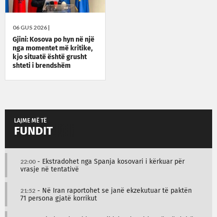
06 GUS 2026 |
Gjini: Kosova po hyn në një
nga momentet më kritike,
kjo situatë është grusht
shteti i brendshëm
LAJME MË TË
FUNDIT
22:00
- Ekstradohet nga Spanja kosovari i kërkuar për
vrasje në tentativë
21:52
- Në Iran raportohet se janë ekzekutuar të paktën
71 persona gjatë korrikut