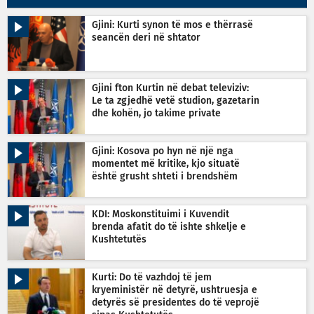
Gjini: Kurti synon të mos e thërrasë
seancën deri në shtator
Gjini fton Kurtin në debat televiziv:
Le ta zgjedhë vetë studion, gazetarin
dhe kohën, jo takime private
Gjini: Kosova po hyn në një nga
momentet më kritike, kjo situatë
është grusht shteti i brendshëm
KDI: Moskonstituimi i Kuvendit
brenda afatit do të ishte shkelje e
Kushtetutës
Kurti: Do të vazhdoj të jem
kryeministër në detyrë, ushtruesja e
detyrës së presidentes do të veprojë