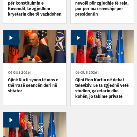
për konstituimin e
nevojë për zgjedhje të reja,
Kuvendit, të zgjedhim
por për marrëveshje për
kryetarin dhe të vazhdohen
presidentin
bisedimet për qeverinë e
presidentin
06 GUS 2026 |
06 GUS 2026 |
Gjini: Kurti synon të mos e
Gjini fton Kurtin në debat
thërrasë seancën deri në
televiziv: Le ta zgjedhë vetë
shtator
studion, gazetarin dhe
kohën, jo takime private