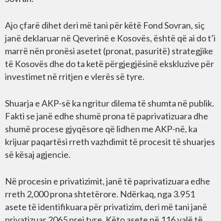
Ajo çfarë dihet deri më tani për këtë Fond Sovran, siç
janë deklaruar në Qeverinë e Kosovës, është që ai do t’i
marrë nën pronësi asetet (pronat, pasuritë) strategjike
të Kosovës dhe do ta ketë përgjegjësinë ekskluzive për
investimet në rritjen e vlerës së tyre.
Shuarja e AKP-së ka ngritur dilema të shumta në publik.
Fakti se janë edhe shumë prona të paprivatizuara dhe
shumë procese gjyqësore që lidhen me AKP-në, ka
krijuar paqartësi rreth vazhdimit të procesit të shuarjes
së kësaj agjencie.
Në procesin e privatizimit, janë të paprivatizuara edhe
rreth 2,000 prona shtetërore. Ndërkaq, nga 3.951
asete të identifikuara për privatizim, deri më tani janë
privatizuar 2065 prej tyre. Këto asete në 116 valë të