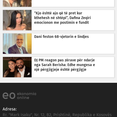
“Kjo është ajo që të pret kur
kthehesh në shtëpi”, Dafina Zeqiri
emocionon me postimin e fundit
Dani feston 68-vjetorin e lindjes
DJ PM reagon pas zërave për ndarje
nga Sarah Berisha: Edhe mungesa e
një përgjigjeje është përgjigje
Adresa:
Rr. "Mark Isaku", Nr. 12, B2, Prishtinë, Republika e Kosovës