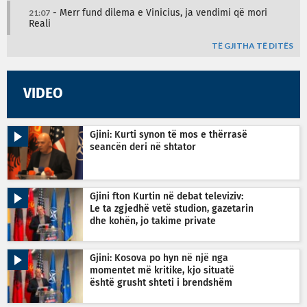
21:07
- Merr fund dilema e Vinicius, ja vendimi që mori
Reali
TË GJITHA TË DITËS
VIDEO
Gjini: Kurti synon të mos e thërrasë
seancën deri në shtator
Gjini fton Kurtin në debat televiziv:
Le ta zgjedhë vetë studion, gazetarin
dhe kohën, jo takime private
Gjini: Kosova po hyn në një nga
momentet më kritike, kjo situatë
është grusht shteti i brendshëm