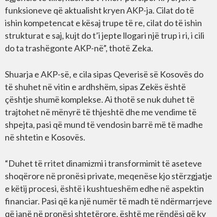
funksioneve që aktualisht kryen AKP-ja. Cilat do të
ishin kompetencat e kësaj trupe të re, cilat do të ishin
strukturat e saj, kujt do t’i jepte llogari një trup i ri, i cili
do ta trashëgonte AKP-në”, thotë Zeka.
Shuarja e AKP-së, e cila sipas Qeverisë së Kosovës do
të shuhet në vitin e ardhshëm, sipas Zekës është
çështje shumë komplekse. Ai thotë se nuk duhet të
trajtohet në mënyrë të thjeshtë dhe me vendime të
shpejta, pasi që mund të vendosin barrë më të madhe
në shtetin e Kosovës.
“Duhet të rritet dinamizmi i transformimit të aseteve
shoqërore në pronësi private, meqenëse kjo stërzgjatje
e këtij procesi, është i kushtueshëm edhe në aspektin
financiar. Pasi që ka një numër të madh të ndërmarrjeve
që janë në pronësi shtetërore, është me rëndësi që ky