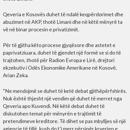
Qeveria e Kosovës duhet të ndalë keqpërdorimet dhe
abuzimet në AKP, thotë Limani dhe në këtë mënyrë ta
vë në binar procesin e privatizimit.
Për të gjitha këto procese gjyqësore dhe astetet e
paprivatziuara, duhet të gjendet një formë se si do të
trajtohen, thotë për Radion Evropa e Lirë, drejtori
ekzekutiv i Odës Ekonomike Amerikane në Kosovë,
Arian Zeka.
“Ne mendojmë se duhet të ketë debat gjithëpërfshirës.
Nuk është thjesht një vendim që duhet të merret nga
Qeveria apo Kuvendi. Në këtë debat duhet të
diskutohen temat për mënyrën e trajtimit të
pretendimeve kreditore. Të dihet se pas mbylljes së një
agjencie të tillë, kush do t’i merr përsipër kryerjen e