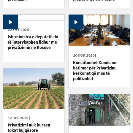
22 SHT 2020 |
Ish-ministra e deputetë do
të intervistohen lidhur me
privatizimin në Kosovë
20 KOR 2020 |
Konstituohet Komisioni
hetimor për Privatizim,
kërkohet që mos të
politizohet
12 DHJ 2019 |
Privatizimi nuk kursen
tokat bujqësore