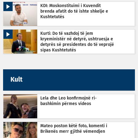
KDI: Moskonstituimi i Kuvendit
brenda afatit do të ishte shkelje e
Kushtetutës
Kurti: Do të vazhdoj të jem
kryeministër në detyrë, ushtruesja e
detyrës së presidentes do të veprojë
sipas Kushtetutës
Kult
Lela dhe Leo konfirmojnë ri-
bashkimin përmes videos
Mateo poston këtë foto, komenti i
Brikenës merr gjithë vëmendjen