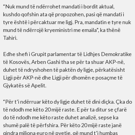
“Nuk mund të ndërrohet mandati i bordit aktual,
kushdo qofshin ata që propozohen, pasi që mandati i
tyre është i përcaktuar me ligj. Pra, mandatin e tyre nuk
mund të ndërrojë kryeministri me emaila”, ka thënë
Tahiri.
Edhe shefi i Grupit parlamentar të Lidhjes Demokratike
të Kosovës, Arben Gashi tha se për ta shuar AKP-në,
duhet të ndryshohen të paktën dy ligje, përkatësisht
Ligji për AKP-në dhe Ligji për dhomën e posaçme të
Gjykatës së Apelit.
“Për t’i ndërruar këto dy ligje duhet të dini diçka. Çka do
të ndodh me këto 20 mijë raste. E për ta ditur se çfarë
do të ndodh me këto raste duhet analizë, sepse ka
shumë palë të përfshira. Për këto 20 mijë raste janë
qindra miliona euro në pyetje, që mund t’i humbas