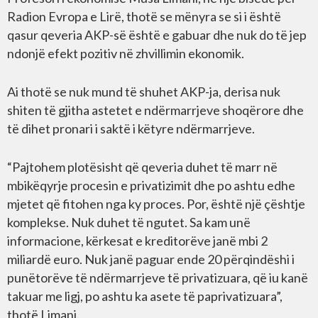
Radion Evropa e Lirë, thotë se mënyra se si i është
qasur qeveria AKP-së është e gabuar dhe nuk do të jep
ndonjë efekt pozitiv në zhvillimin ekonomik.
Ai thotë se nuk mund të shuhet AKP-ja, derisa nuk
shiten të gjitha astetet e ndërmarrjeve shoqërore dhe
të dihet pronari i saktë i këtyre ndërmarrjeve.
“Pajtohem plotësisht që qeveria duhet të marr në
mbikëqyrje procesin e privatizimit dhe po ashtu edhe
mjetet që fitohen nga ky proces. Por, është një çështje
komplekse. Nuk duhet të ngutet. Sa kam unë
informacione, kërkesat e kreditorëve janë mbi 2
miliardë euro. Nuk janë paguar ende 20 përqindëshi i
punëtorëve të ndërmarrjeve të privatizuara, që iu kanë
takuar me ligj, po ashtu ka asete të paprivatizuara”,
thotë Limani.