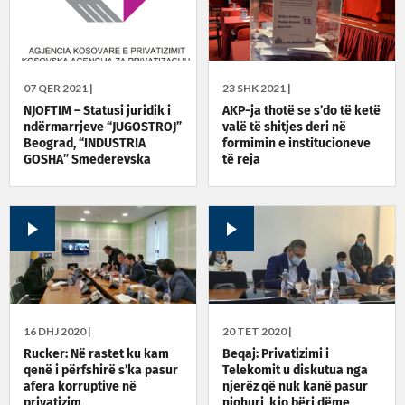
07 QER 2021 |
23 SHK 2021 |
NJOFTIM – Statusi juridik i
AKP-ja thotë se s’do të ketë
ndërmarrjeve “JUGOSTROJ”
valë të shitjes deri në
Beograd, “INDUSTRIA
formimin e institucioneve
GOSHA” Smederevska
të reja
Pallanka, “CIK” Kumanovo
16 DHJ 2020 |
20 TET 2020 |
Rucker: Në rastet ku kam
Beqaj: Privatizimi i
qenë i përfshirë s’ka pasur
Telekomit u diskutua nga
afera korruptive në
njerëz që nuk kanë pasur
privatizim
njohuri, kjo bëri dëme