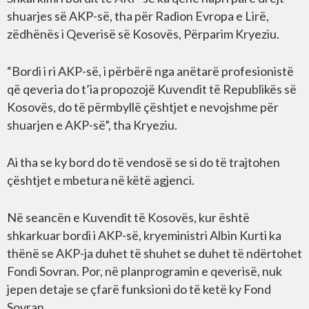
shuarjes së AKP-së, tha për Radion Evropa e Lirë,
zëdhënës i Qeverisë së Kosovës, Përparim Kryeziu.
“Bordi i ri AKP-së, i përbërë nga anëtarë profesionistë
që qeveria do t’ia propozojë Kuvendit të Republikës së
Kosovës, do të përmbyllë çështjet e nevojshme për
shuarjen e AKP-së”, tha Kryeziu.
Ai tha se ky bord do të vendosë se si do të trajtohen
çështjet e mbetura në këtë agjenci.
Në seancën e Kuvendit të Kosovës, kur është
shkarkuar bordi i AKP-së, kryeministri Albin Kurti ka
thënë se AKP-ja duhet të shuhet se duhet të ndërtohet
Fondi Sovran. Por, në planprogramin e qeverisë, nuk
jepen detaje se çfarë funksioni do të ketë ky Fond
Sovran.