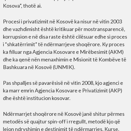
Kosova”, thotë ai.
Procesi i privatizimit në Kosovë ka nisur në vitin 2003
dhe vazhdimisht është kritikuar për mostransparencë,
korrupsion e në disa raste është cilësuar edhe si proces
i “shkatërrimit” të ndërmarrjeve shoqërore. Ky proces
ka filluar nga Agjencia Kosovare e Mirëbesimit (AKM)
dhe ka qenë nën menaxhimin e Misionit të Kombëve të
Bashkuara në Kosovë (UNMIK).
Pas shpalljes së pavarësisë në vitin 2008, kjo agjenci e
ka marr emrin Agjencia Kosovare e Privatizimit (AKP)
dhe është institucion kosovar.
Ndërmarrjet shoqërore në Kosovë janë shitur përmes
metodës së quajtur spin-off i rregullt, metodë kjo që
lejon ndryshimin e destinimit të ndërmarrjes. Kurse,