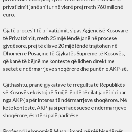
privatizimit janë shitur në vlerë prej rreth 760 milionë
euro.
Gjatë procesit të privatizimit, sipas Agjencisë Kosovare
të Privatizimit, rreth 25 mijë lëndë janë në procese
gjyqësore, prej të cilave 20 mijë lëndë trajtohen në
Dhomën e Posaçme të Gjykatës Supreme të Kosovës,
që kanë të bëjnë me konteste që lidhen direkt me
asetet e ndërmarrjeve shoqërore dhe punën e AKP-së.
Gjithashtu, pranë gjykatave të rregullta të Republikës
së Kosovës ekzistojnë 5 mijë lëndë të cilat janë iniciuar
nga AKP-ja për interes të ndërmarrjeve shoqërore. Në
këto konteste, AKP-ja si përfaqësuese e ndërmarrjeve
shoqërore, është si palë paditëse.
Profesori i ekonomisë Musa Limani, në një bisedë për