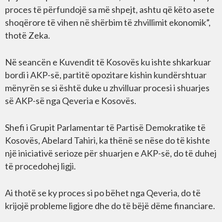
proces të përfundojë sa më shpejt, ashtu që këto asete
shoqërore të vihen në shërbim të zhvillimit ekonomik”,
thotë Zeka.
Në seancën e Kuvendit të Kosovës ku ishte shkarkuar
bordi i AKP-së, partitë opozitare kishin kundërshtuar
mënyrën se si është duke u zhvilluar procesi i shuarjes
së AKP-së nga Qeveria e Kosovës.
Shefi i Grupit Parlamentar të Partisë Demokratike të
Kosovës, Abelard Tahiri, ka thënë se nëse do të kishte
një iniciativë serioze për shuarjen e AKP-së, do të duhej
të procedohej ligji.
Ai thotë se ky proces si po bëhet nga Qeveria, do të
krijojë probleme ligjore dhe do të bëjë dëme financiare.