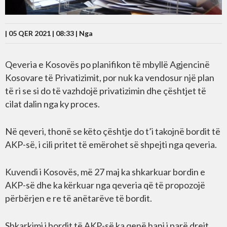
| 05 QER 2021 | 08:33 |
Nga
Qeveria e Kosovës po planifikon të mbyllë Agjencinë
Kosovare të Privatizimit, por nuk ka vendosur një plan
të ri se si do të vazhdojë privatizimin dhe çështjet të
cilat dalin nga ky proces.
Në qeveri, thonë se këto çështje do t’i takojnë bordit të
AKP-së, i cili pritet të emërohet së shpejti nga qeveria.
Kuvendi i Kosovës, më 27 maj ka shkarkuar bordin e
AKP-së dhe ka kërkuar nga qeveria që të propozojë
përbërjen e re të anëtarëve të bordit.
Shkarkimi i bordit të AKP-së ka qenë hapi i parë drejt