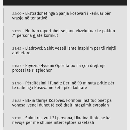
22:00
- Ekstradohet nga Spanja kosovari i kërkuar për
vrasje në tentativë
21:52
- Në Iran raportohet se janë ekzekutuar të paktën
71 persona gjatë korrikut
21:45
- Lladrovci: Sabit Veseli ishte inspirim për të rinjtë
atdhetarë
21:37
- Kryeziu-Hyseni: Opozita po na çon drejt një
procesi të ri zgjedhor
21:30
- Përditësimi i fundit: Deri në 90 minuta pritje për
të dalë nga Kosova në këtë pikë kufitare
21:22
- BE-ja thirrje Kosovës: Formoni institucionet pa
vonesa, vendi duhet të ecë drejt integrimit evropian
21:13
- Sulmi rus vret 21 persona, Ukraina thotë se ka
nevojë për më shumë interceptorë raketash