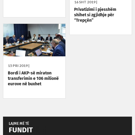
16 SHT 2019 |
Privatizimi i pjesshëm
shihet si zgjidhje për
“Trepçën”
15 PRI 2019 |
Bordi i AKP-së miraton
transferimin e 106 milionë
eurove në buxhet
LAJME MË TË
FUNDIT