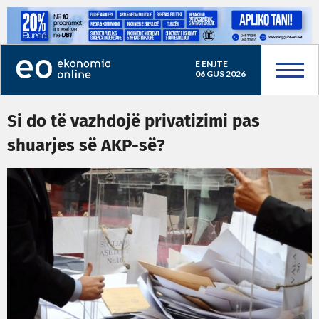
E ENJTE
06 GUS 2026
Si do të vazhdojë privatizimi pas
shuarjes së AKP-së?