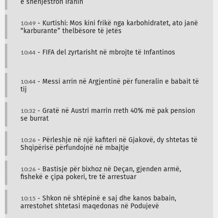
e shënjestron Iranin
10:49
- Kurtishi: Mos kini frikë nga karbohidratet, ato janë
“karburante” thelbësore të jetës
10:44
- FIFA del zyrtarisht në mbrojte të Infantinos
10:44
- Messi arrin në Argjentinë për funeralin e babait të
tij
10:32
- Gratë në Austri marrin rreth 40% më pak pension
se burrat
10:26
- Përleshje në një kafiteri në Gjakovë, dy shtetas të
Shqipërisë përfundojnë në mbajtje
10:26
- Bastisje për bixhoz në Deçan, gjenden armë,
fishekë e çipa pokeri, tre të arrestuar
10:15
- Shkon në shtëpinë e saj dhe kanos babain,
arrestohet shtetasi maqedonas në Podujevë