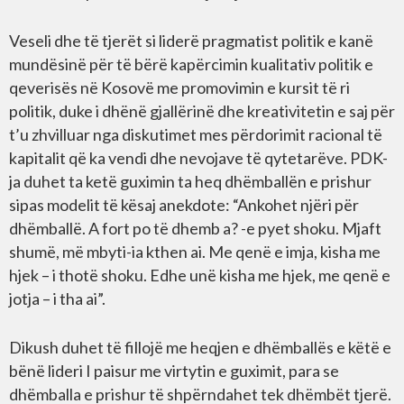
Veseli dhe të tjerët si liderë pragmatist politik e kanë
mundësinë për të bërë kapërcimin kualitativ politik e
qeverisës në Kosovë me promovimin e kursit të ri
politik, duke i dhënë gjallërinë dhe kreativitetin e saj për
t’u zhvilluar nga diskutimet mes përdorimit racional të
kapitalit që ka vendi dhe nevojave të qytetarëve. PDK-
ja duhet ta ketë guximin ta heq dhëmballën e prishur
sipas modelit të kësaj anekdote: “Ankohet njëri për
dhëmballë. A fort po të dhemb a? -e pyet shoku. Mjaft
shumë, më mbyti-ia kthen ai. Me qenë e imja, kisha me
hjek – i thotë shoku. Edhe unë kisha me hjek, me qenë e
jotja – i tha ai”.
Dikush duhet të fillojë me heqjen e dhëmballës e këtë e
bënë lideri I paisur me virtytin e guximit, para se
dhëmballa e prishur të shpërndahet tek dhëmbët tjerë.