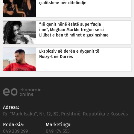
çuditshme për ditëlindje
“Të qenit nënë është superfuqia
ime”, Meghan Markle tregon se si
Lilibet e bën të ndihet e guximshme
Eksploziv në derën e dyqanit të
Noizy-t në Durrës
Adresa:
Rr. "Mark Isaku", Nr. 12, B2, Prishtinë, Republika e Kosovës
Redaksia:
Marketingu:
049 289 299
049 174 555