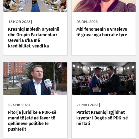
18 KOR 2023 |
03 DHJ 2023 |
Krasniqi mbledh Kryesinë
Mbi fenomenin e vrasjeve
dhe Grupin Parlamentar:
të grave nga burrat e tyre
Qeveria s’ka më
kredibilitet, vendi ka
nevojë për zgjedhje të
parakohshme
22 SHK 2023 |
21 MAJ 2023 |
Fitorja juridike e PDK-së
Patriot Krasniqi zgjidhet
mund të jetë në favor të
kryetar i Degës së PDK-së
qëllimeve politike të
në Itali
pushtetit