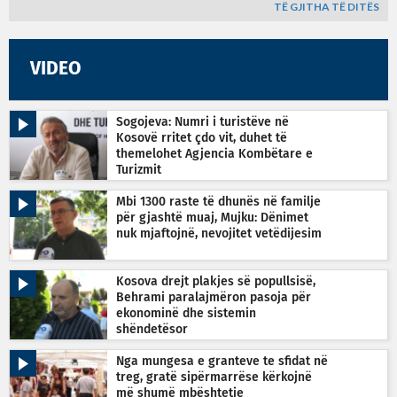
TË GJITHA TË DITËS
VIDEO
Sogojeva: Numri i turistëve në
Kosovë rritet çdo vit, duhet të
themelohet Agjencia Kombëtare e
Turizmit
Mbi 1300 raste të dhunës në familje
për gjashtë muaj, Mujku: Dënimet
nuk mjaftojnë, nevojitet vetëdijesim
Kosova drejt plakjes së popullsisë,
Behrami paralajmëron pasoja për
ekonominë dhe sistemin
shëndetësor
Nga mungesa e granteve te sfidat në
treg, gratë sipërmarrëse kërkojnë
më shumë mbështetje