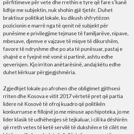
përfitimeve për vete dhe rrethin e tyre që fare s’kanë
lidhje me subjektin, nuk shohin gjë tjetër. Duhet
braktisur politikat lokale, ku dikush shfrytëzon
pozicionin e marrë nga të qenit në subjekt për
punësime e privilegjime tejmase të familjarëve, nipave,
mbesave, djemve e vajzave të miqve të dikurshëm,
favore të ndryshme dhe po ata të punësuar, pastaj e
shajnë e e fyejnë më vonë si partinë, ashtu edhe
qeverisjen. Kjo irriton anëtarësinë, andaj këtu edhe
duhet kërkuar përgjegjshmëria.
Zgjedhjet lokale po afrohen dhe obligimet gjithsesi
rriten dhe Kosova e vitit 2017 vërtetë pret që partia
lidere në Kosovë të ofroj kuadro që politikën
konkurruese e fillojnë jo me minuse apo hipoteka, jo me
lider klasik të udhëheqjes së tejkaluar, i cili ka dëshirën
që rreth vetes të ketë servilë të dukshëm e të cilët me