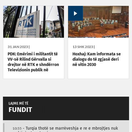
31 JAN 2023 |
13 SHK 2023 |
PDK: Emërimi i militantit të
Hoxhaj: Kam informata se
VV-së Rilind Gërvalla si
dialogu do të zgjasë deri
drejtor në RTK e shndërron
në vitin 2030
Televizionin publik në
megafon të Albin Kurtit
LAJME MË TË
FUNDIT
10:55
- Turqia thotë se marrëveshja e re e mbrojtjes nuk