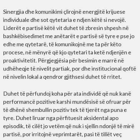
Sinergjia dhe komunikimi çlirojnë energjitë krijuese
individuale dhe sot qytetaria e ndjen këtë si nevojë.
Liderët e partisë këtë vit duhet të zbresin shpesh në
bashkëbisedimet me anëtarët e partisë së tyre e pse jo
edhe me qytetarë, të komunikojnë me ta për këto
procese, në mënyrë që kjo qytetari ta ketë ndjenjën e
proaktivitetit. Përgjegjësia për besimin e marrë në
udhëheqje të nivelit partiak, por dhe institucional qoftë
në nivelin lokal a qendror gjithsesi duhet të rritet.
Duhet të përfundoj koha për ata individë që nuk kanë
performancë pozitive karshi mundësisë së ofruar për
të dhënë shembullin pozitiv tek të tjerët nga puna e
tyre. Duhet liruar nga përfituesit aksidental apo
episodik, të cilët jo vetëm që nuk i sjellin ndonjë të mirë
partisë, por irritojnë veprimtarët, pasi të tillët veç