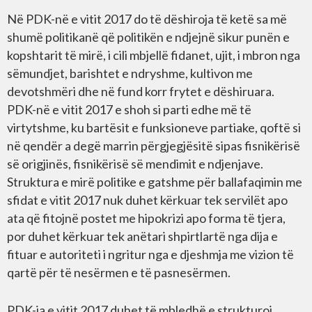
Në PDK-në e vitit 2017 do të dëshiroja të ketë sa më
shumë politikanë që politikën e ndjejnë sikur punën e
kopshtarit të mirë, i cili mbjellë fidanet, ujit, i mbron nga
sëmundjet, barishtet e ndryshme, kultivon me
devotshmëri dhe në fund korr frytet e dëshiruara.
PDK-në e vitit 2017 e shoh si parti edhe më të
virtytshme, ku bartësit e funksioneve partiake, qoftë si
në qendër a degë marrin përgjegjësitë sipas fisnikërisë
së origjinës, fisnikërisë së mendimit e ndjenjave.
Struktura e mirë politike e gatshme për ballafaqimin me
sfidat e vitit 2017 nuk duhet kërkuar tek servilët apo
ata që fitojnë postet me hipokrizi apo forma të tjera,
por duhet kërkuar tek anëtari shpirtlartë nga dija e
fituar e autoriteti i ngritur nga e djeshmja me vizion të
qartë për të nesërmen e të pasnesërmen.
PDK-ja e vitit 2017 duhet të mbledhë e strukturoj