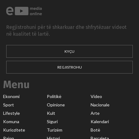
Regjistrohuni për të shkarkuar dhe shfrytëzuar videot
në kualitet të lartë.
KYÇU
REGJISTROHU
Menu
Ekonomi
Politikë
Video
Sport
Opinione
Nacionale
Lifestyle
Kult
Arte
Komuna
Siguri
Kalendari
Kuriozitete
Turizëm
Botë
Rajon
Histori
Barcaleta