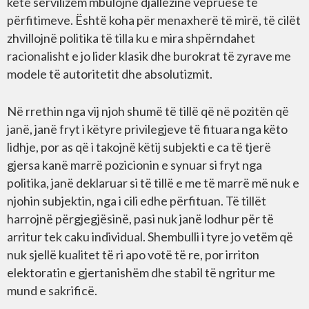
këtë servilizëm mbulojnë djallëzinë vepruese të
përfitimeve. Është koha për menaxherë të mirë, të cilët
zhvillojnë politika të tilla ku e mira shpërndahet
racionalisht e jo lider klasik dhe burokrat të zyrave me
modele të autoritetit dhe absolutizmit.
Në rrethin nga vij njoh shumë të tillë që në pozitën që
janë, janë fryt i këtyre privilegjeve të fituara nga këto
lidhje, por as që i takojnë këtij subjekti e ca të tjerë
gjersa kanë marrë pozicionin e synuar si fryt nga
politika, janë deklaruar si të tillë e me të marrë më nuk e
njohin subjektin, nga i cili edhe përfituan. Të tillët
harrojnë përgjegjësinë, pasi nuk janë lodhur për të
arritur tek caku individual. Shembulli i tyre jo vetëm që
nuk sjellë kualitet të ri apo votë të re, por irriton
elektoratin e gjertanishëm dhe stabil të ngritur me
mund e sakrificë.