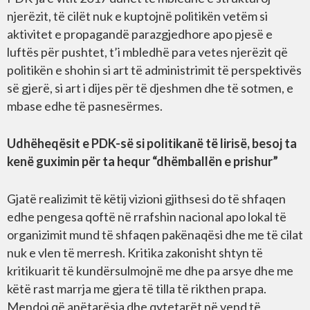
njerëzit, të cilët nuk e kuptojnë politikën vetëm si
aktivitet e propagandë parazgjedhore apo pjesë e
luftës për pushtet, t’i mbledhë para vetes njerëzit që
politikën e shohin si art të administrimit të perspektivës
së gjerë, si art i dijes për të djeshmen dhe të sotmen, e
mbase edhe të pasnesërmes.
Udhëheqësit e PDK-së si politikanë të lirisë, besoj ta
kenë guximin për ta hequr “dhëmballën e prishur”
Gjatë realizimit të këtij vizioni gjithsesi do të shfaqen
edhe pengesa qoftë në rrafshin nacional apo lokal të
organizimit mund të shfaqen pakënaqësi dhe me të cilat
nuk e vlen të merresh. Kritika zakonisht shtyn të
kritikuarit të kundërsulmojnë me dhe pa arsye dhe me
këtë rast marrja me gjera të tilla të rikthen prapa.
Mendoj që anëtarësia dhe qytetarët në vend të