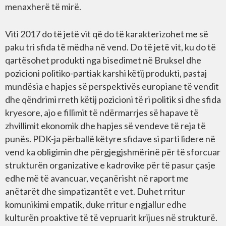
menaxherë të mirë.
Viti 2017 do të jetë vit që do të karakterizohet me së
paku tri sfida të mëdha në vend. Do të jetë vit, ku do të
qartësohet produkti nga bisedimet në Bruksel dhe
pozicioni politiko-partiak karshi këtij produkti, pastaj
mundësia e hapjes së perspektivës europiane të vendit
dhe qëndrimi rreth këtij pozicioni të ri politik si dhe sfida
kryesore, ajo e fillimit të ndërmarrjes së hapave të
zhvillimit ekonomik dhe hapjes së vendeve të reja të
punës. PDK-ja përballë këtyre sfidave si parti lidere në
vend ka obligimin dhe përgjegjshmërinë për të sforcuar
strukturën organizative e kadrovike për të pasur çasje
edhe më të avancuar, veçanërisht në raport me
anëtarët dhe simpatizantët e vet. Duhet rritur
komunikimi empatik, duke rritur e ngjallur edhe
kulturën proaktive të të vepruarit krijues në strukturë.