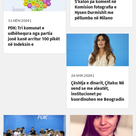
S’kalon pa koment në
Komision fotografia e
Hysen Durmishit me
pëllumba në Milano
11 NËN 2024 |
PDK: Tri komunat e
udhëhequra nga partia
jonë kanë arritur 100 pikët
në Indeksin e
Transparencës Buxhetore,
i përgëzojmë kryetarët
26 SHK 2024 |
Çështja e dinarit, Çitaku: Në
vend se me aleatët,
institucionet po
koordinohen me Beogradin