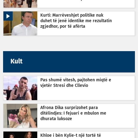
Kurti: Marrëveshjet politike nuk
duhet të jenë identike me rezultatin
zgjedhor, por të afërta
Kult
Pas shumë vitesh, pajtohen miqtë e
vjetër Stresi dhe Cllevio
Afrona Dika surprizohet para
ditëlindjes: I fejuari e mbulon me
dhurata luksoze
Khloe i bën Kylie-t një tortë të