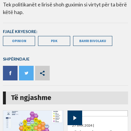
Tek politikanët e lirisë shoh guximin si virtyt për ta bërë
këtë hap.
FJALË KRYESORE:
OPINION
PDK
BAHRI BIVOLAKU
SHPËRNDAJE
Të ngjashme
27 SHK 2024 |