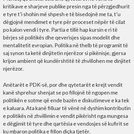
kritikave e sharjeve publike presin nga të përzgjedhurit
e tyre t’i shohin më shpesh e të bisedojnë me ta, t’u
dëgjojnë mendimet e tyre për proceset nëpër të cilat
po kalon vendi i tyre. Partia e tillë hap kursin e ri të
bërjes së politikës dhe qeverisjes sipas modelit dhe
mentalitetit evropian. Politika në thelb të programit të
saj synon ta ketë dinjitetin njerëzor si pikënisje, gjersa
krijon ambient që kundërshtitë të zhvillohen me dinjitet
njerëzor.
Anëtarët e PDK-së, por dhe qytetarët e krejt vendit
kanë shprehur shenjat se po fillojnë të ngopen me
politikën e sotme që ende bazën e diskutimeve e ka tek
e kaluara. Ata kanë filluar të vënë në dyshim kontributin
e politikës në zhvillimin e vendit pikërisht nga mungesa
e dëgjimit të tyre dhe qartësia e vendosjes së kufirit se
ku mbaron politika e fillon diçka tjetër.