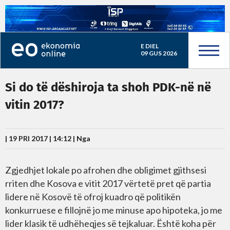
E DIEL
09 GUS 2026
Si do të dëshiroja ta shoh PDK-në në
vitin 2017?
| 19 PRI 2017 | 14:12 |
Nga
Zgjedhjet lokale po afrohen dhe obligimet gjithsesi
rriten dhe Kosova e vitit 2017 vërtetë pret që partia
lidere në Kosovë të ofroj kuadro që politikën
konkurruese e fillojnë jo me minuse apo hipoteka, jo me
lider klasik të udhëheqjes së tejkaluar. Është koha për