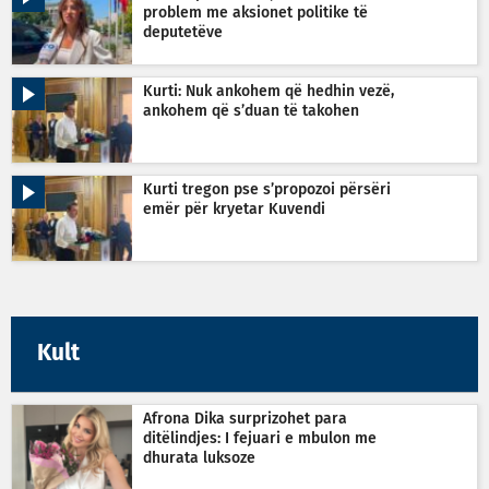
problem me aksionet politike të
deputetëve
Kurti: Nuk ankohem që hedhin vezë,
ankohem që s’duan të takohen
Kurti tregon pse s’propozoi përsëri
emër për kryetar Kuvendi
Kult
Afrona Dika surprizohet para
ditëlindjes: I fejuari e mbulon me
dhurata luksoze