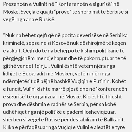
Prezencën e Vulinit në “Konferencën e sigurisë” në
Moskë, Sveçla e quajti “provë” të shërbimit të Serbisë si
vegël nga ana e Rusisë.
“Nuk na bëhet qejfi që në pozita qeverisëse në Serbi ka
kriminelë, sepse ne si Kosovë nuk dëshirojmë të keqen
e askujt. Qejfi do të na bëhej po të kishim politikanë të
përgjegjshëm, mendjehapur dhe të pakorruptuar te të
gjithë vendet fqinj…. Vulini është vetëm njëra nga
lidhjet e Beogradit me Moskën, vetëm njëri nga
ndërmjetësit që bëjnë bashkë Vuçiqin e Putinin. Kohët
e fundit, Vulini kishte marrë pjesë dhe në ‘konferencën
e sigurisë’ të organizuar në Moskë. Kjo është thjesht
prova dhe dëshmia e radhës se Serbia, për sa kohë
udhëhiqet nga një politikë e pademillosheviqizuar,
shërben si vegël e Rusisë për destabilizim të Ballkanit.
Klika e përfaqësuar nga Vuçiqi e Vulini e aleatët e tyre