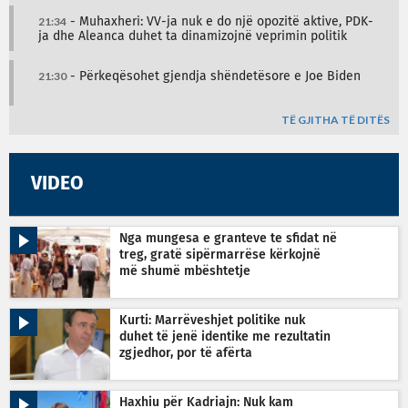
21:34
- Muhaxheri: VV-ja nuk e do një opozitë aktive, PDK-
ja dhe Aleanca duhet ta dinamizojnë veprimin politik
21:30
- Përkeqësohet gjendja shëndetësore e Joe Biden
TË GJITHA TË DITËS
VIDEO
Nga mungesa e granteve te sfidat në
treg, gratë sipërmarrëse kërkojnë
më shumë mbështetje
Kurti: Marrëveshjet politike nuk
duhet të jenë identike me rezultatin
zgjedhor, por të afërta
Haxhiu për Kadriajn: Nuk kam