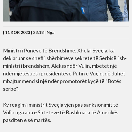
| 11 KOR 2023 | 23:18 |
Nga
Ministri i Punëve të Brendshme, Xhelal Sveçla, ka
deklaruar se shefi i shërbimeve sekrete të Serbisë, ish-
ministri i brendshëm, Aleksandër Vulin, mbetet një
ndërmjetësues i presidentëve Putin e Vuçiq, që duhet
mbajtur mend si një ndër promotorët kyçë të “Botës
serbe”.
Ky reagim i ministrit Sveçla vjen pas sanksionimit të
Vulin nga ana e Shteteve të Bashkuara të Amerikës
pasditen e së martës.