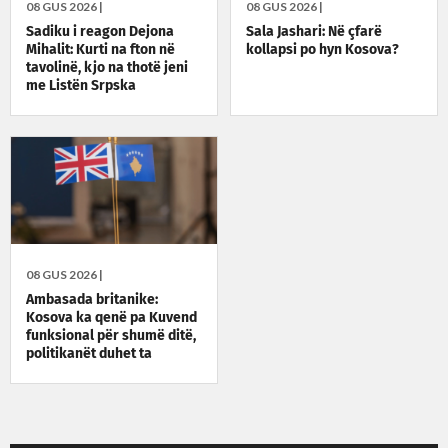
08 GUS 2026 |
08 GUS 2026 |
Sadiku i reagon Dejona
Sala Jashari: Në çfarë
Mihalit: Kurti na fton në
kollapsi po hyn Kosova?
tavolinë, kjo na thotë jeni
me Listën Srpska
08 GUS 2026 |
Ambasada britanike:
Kosova ka qenë pa Kuvend
funksional për shumë ditë,
politikanët duhet ta
zgjidhin situatën