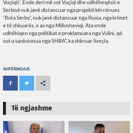
Vuçiqit’. Ende deri më sot Vuçiqi dhe udhëheqësit e
Serbisë nuk janë distancuar nga projekti kërcënues
‘Bota Serbe’, nuk janë distancuar nga Rusia, nga krimet
e të shkuarës, e as nga Millosheviqi. Ata ende
udhëhiqen nga politikat e proklamuara nga Vulini, që
sot u sanksionua nga SHBA”, ka shkruar Sveçla.
SHPËRNDAJE
Të ngjashme