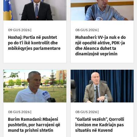
09 GUS 2026 |
08 GUS 2026 |
Hoxhaj: Partia në pushtet
Muhaxheri: VV-ja nuk e do
po do t’i ikë kontrollit dhe
një opozitë aktive, PDK-ja
mbikëqyrjes parlamentare
dhe Aleanca duhet ta
dinamizojnë veprimin
politik
08 GUS 2026 |
08 GUS 2026 |
Burim Ramadani: Mbajeni
“Gallatë vezësh”, Qorrolli
pushtetin, por harrojeni që
ironizon me Kadriajn pas
mund ta prishni shtetin
situatës në Kuvend