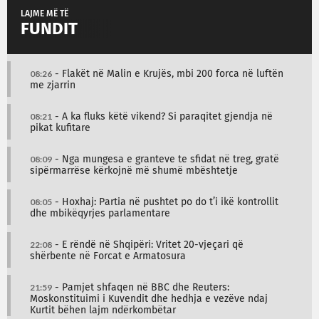
LAJME MË TË
FUNDIT
08:26
- Flakët në Malin e Krujës, mbi 200 forca në luftën
me zjarrin
08:21
- A ka fluks këtë vikend? Si paraqitet gjendja në
pikat kufitare
08:09
- Nga mungesa e granteve te sfidat në treg, gratë
sipërmarrëse kërkojnë më shumë mbështetje
08:05
- Hoxhaj: Partia në pushtet po do t’i ikë kontrollit
dhe mbikëqyrjes parlamentare
22:08
- E rëndë në Shqipëri: Vritet 20-vjeçari që
shërbente në Forcat e Armatosura
21:59
- Pamjet shfaqen në BBC dhe Reuters:
Moskonstituimi i Kuvendit dhe hedhja e vezëve ndaj
Kurtit bëhen lajm ndërkombëtar