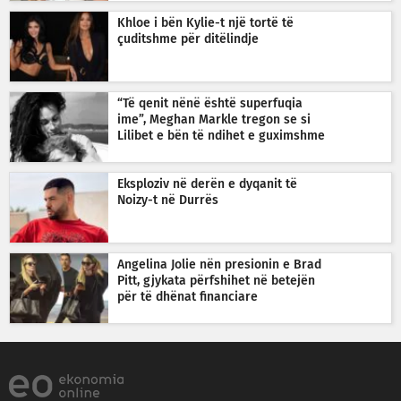
Khloe i bën Kylie-t një tortë të
çuditshme për ditëlindje
“Të qenit nënë është superfuqia
ime”, Meghan Markle tregon se si
Lilibet e bën të ndihet e guximshme
Eksploziv në derën e dyqanit të
Noizy-t në Durrës
Angelina Jolie nën presionin e Brad
Pitt, gjykata përfshihet në betejën
për të dhënat financiare