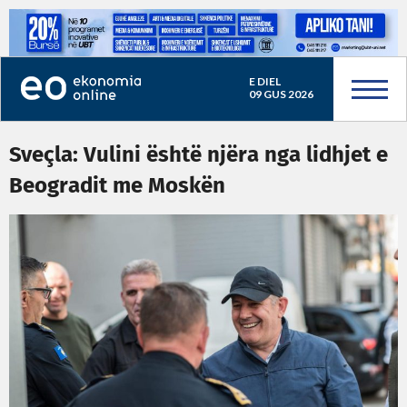
E DIEL
09 GUS 2026
Sveçla: Vulini është njëra nga lidhjet e
Beogradit me Moskën