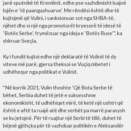
janë sputnikë të Kremlinit, edhe pse vazhdimisht luajnë
lojën e ‘të paangazhuarve’. Me rëndësi është dhe të
kujtojmë që Vulini, i sanksionuar sot nga SHBA-të,
njihet dhe si një nga promotorët kryesorë të idesë të
‘Botës Serbe’, frymëzuar nga ideja e ‘Botës Ruse’”, ka
shkruar Sveçla.
Ky i fundit kujtoi edhe një deklaratë të Vulinit të dy
viteve më parë, gjersa theksoi se Vuçiq mbetet i
udhëhequr nga politikat e Vulinit.
“Në korrik 2021, Vulin thoshte ‘Që Bota Serbe të
bëhet, Serbia duhet të jetë e suksesshme
ekonomikisht, të udhëhiqet mirë, të ketë një ushtri që
është e aftë ta ruajë atë dhe serbët pa marrë parasysh
se ku jetojnë. Për të ruajtur një Serbi të tillë, duhet të
bëjmë gjithçka për të vazhduar politikën e Aleksandër