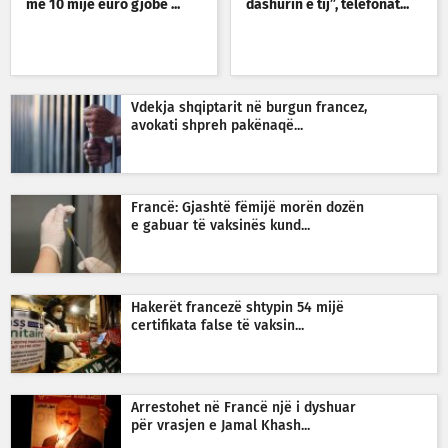
me 10 mijë euro gjobë ...
dashurin e tij”, telefonat...
Vdekja shqiptarit në burgun francez,
avokati shpreh pakënaqë...
Francë: Gjashtë fëmijë morën dozën
e gabuar të vaksinës kund...
Hakerët francezë shtypin 54 mijë
certifikata false të vaksin...
Arrestohet në Francë një i dyshuar
për vrasjen e Jamal Khash...