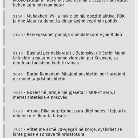
Moskonstituimi i Kuvendit dhe hedhja e vezëve ndaj Kurtit
bëhen lajm ndërkombëtar
21:34
- Muhaxheri: VV-ja nuk e do një opozitë aktive, PDK-
ja dhe Aleanca duhet ta dinamizojnë veprimin politik
21:30
- Përkeqësohet gjendja shëndetësore e Joe Biden
21:18
- Bushati për deklaratat e Zelenskyt në Serbi: Mund
të kishte treguar më shumë vlerësim për Kosovën, ka
qëndruar fuqishëm krah Ukrainës
20:46
- Burim Ramadani: Mbajeni pushtetin, por harrojeni
që mund ta prishni shtetin
19:53
- Ndalet në Jarinjë një pjesëtar i MUP-it serb, i
merret shtetësia e Kosovës
17:28
- Afrona Dika surprizohet para ditëlindjes: I fejuari e
mbulon me dhurata luksoze
17:22
- Vritet me armë 20-vjeçari në Korçë, dyshohet se
ishte pjesë e Forcave të Armatosura