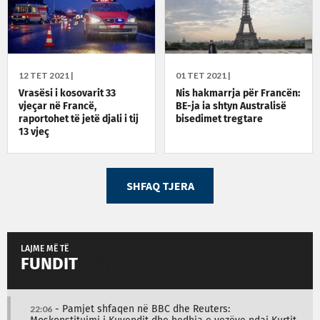
12 TET 2021 |
01 TET 2021 |
Vrasësi i kosovarit 33
Nis hakmarrja për Francën:
vjeçar në Francë,
BE-ja ia shtyn Australisë
raportohet të jetë djali i tij
bisedimet tregtare
13 vjeç
SHFAQ TJERA
LAJME MË TË
FUNDIT
22:06
- Pamjet shfaqen në BBC dhe Reuters: