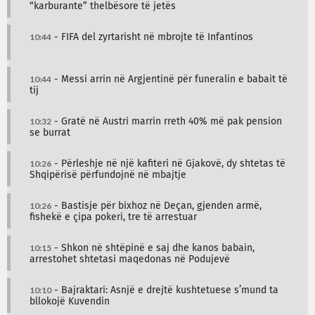
“karburante” thelbësore të jetës
10:44
- FIFA del zyrtarisht në mbrojte të Infantinos
10:44
- Messi arrin në Argjentinë për funeralin e babait të
tij
10:32
- Gratë në Austri marrin rreth 40% më pak pension
se burrat
10:26
- Përleshje në një kafiteri në Gjakovë, dy shtetas të
Shqipërisë përfundojnë në mbajtje
10:26
- Bastisje për bixhoz në Deçan, gjenden armë,
fishekë e çipa pokeri, tre të arrestuar
10:15
- Shkon në shtëpinë e saj dhe kanos babain,
arrestohet shtetasi maqedonas në Podujevë
10:10
- Bajraktari: Asnjë e drejtë kushtetuese s’mund ta
bllokojë Kuvendin