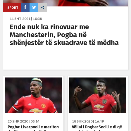
SPORT
11 SHT 2021 | 10:38
Ende nuk ka rinovuar me
Manchesterin, Pogba në
shënjestër të skuadrave të mëdha
25 SHK 2020 | 08:14
18 SHK 2020 | 16:49
Pogba: Liverpooli e meriton
Vëllai i Pogba: Secili e di që