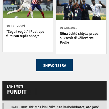
10 TET 2019 |
01 GUS 2019 |
“Zogu i vogël” i Realit po
Nëna është shtylla prapa
fluturon tepër shpejt
suksesit të vëllezërve
Pogba
SHFAQ TJERA
LAJME MË TË
FUNDIT
10:49
- Kurtishi: Mos kini frikë nga karbohidratet, ato janë