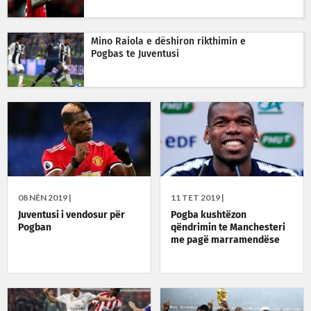
Mino Raiola e dëshiron rikthimin e
Pogbas te Juventusi
08 NËN 2019 |
11 TET 2019 |
Juventusi i vendosur për
Pogba kushtëzon
Pogban
qëndrimin te Manchesteri
me pagë marramendëse