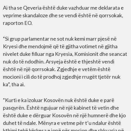
Ai tha se Qeveria është duke vazhduar me deklarata e
veprime skandaloze dhe se vendi është në qorrsokak,
raporton EO.
“Si grup parlamentar ne sot nuk kemi marr pjesë në
Kryesi dhe mendojmë që të gjitha votimet në gjitha
nivelet duke filluar nga Kryesia, Komisionit dhe seancat
nuk do të ndodhin. Arsyeja është e thjeshtë vendi
është në një qorrsokak. Zgjedhje e vetëm është
mocioni i cili do të prodhoj zgjedhje rrugët tjetër nuk
ka”, tha ai.
“Kurti e ka izoluar Kosovën nuk është duke e parë
pasqyrën. Është ngujuar në një kabinet të vetin dhe
është duke e dërguar Kosovën në një humnerë dhe kjo
duhet të ndale. Mënyra e vetme për t’u ndalur është
kthimi tekë kërkesa e jonë për mocion dhe shkuarja në