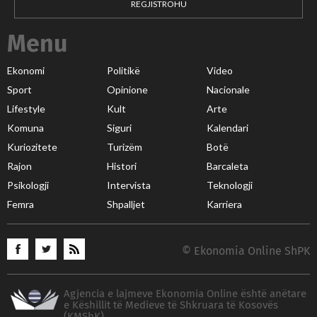
REGJISTROHU
Menu
Ekonomi
Politikë
Video
Sport
Opinione
Nacionale
Lifestyle
Kult
Arte
Komuna
Siguri
Kalendari
Kuriozitete
Turizëm
Botë
Rajon
Histori
Barcaleta
Psikologji
Intervista
Teknologji
Femra
Shpalljet
Karriera
© Ekonomia Online ShPK
Agjencia e lajmeve Ekonomia Online është anëtare
e Këshillit të Medieve të Shkruara të Kosovës
(KMShK)