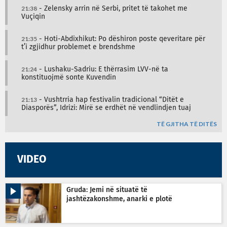
21:38
- Zelensky arrin në Serbi, pritet të takohet me
Vuçiqin
21:35
- Hoti-Abdixhikut: Po dëshiron poste qeveritare për
t’i zgjidhur problemet e brendshme
21:24
- Lushaku-Sadriu: E thërrasim LVV-në ta
konstituojmë sonte Kuvendin
21:13
- Vushtrria hap festivalin tradicional “Ditët e
Diasporës”, Idrizi: Mirë se erdhët në vendlindjen tuaj
TË GJITHA TË DITËS
VIDEO
Gruda: Jemi në situatë të
jashtëzakonshme, anarki e plotë