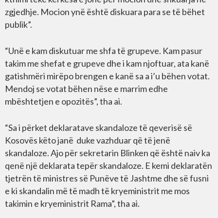
zgjedhje. Mocion ynë është diskuara para se të bëhet
publik”.
“Unë e kam diskutuar me shfa të grupeve. Kam pasur
takim me shefat e grupeve dhe i kam njoftuar, ata kanë
gatishmëri mirëpo brengen e kanë sa a i’u bëhen votat.
Mendoj se votat bëhen nëse e marrim edhe
mbështetjen e opozitës”, tha ai.
“Sa i përket deklaratave skandaloze të qeverisë së
Kosovës këto janë duke vazhduar që të jenë
skandaloze. Ajo për sekretarin Blinken që është naiv ka
qenë një deklarata tepër skandaloze. E kemi deklaratën
tjetrën të ministres së Punëve të Jashtme dhe së fusni
e ki skandalin më të madh të kryeministrit me mos
takimin e kryeministrit Rama”, tha ai.