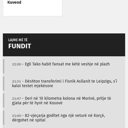
Kuvend
LAJME MË TË
FUNDIT
22:00
- Egli Tako habit fansat me këtë veshje në plazh
21:51
- Dështon transferimi i Fisnik Asllanit te Leipzigu, s’i
kaloi testet mjekësore
21:47
- Deri në 10 kilometra kolona në Morinë, pritje të
gjata për të hyrë në Kosovë
21:40
- 82-vjeçarja goditet nga një veturë në Korçë,
dërgohet në spital