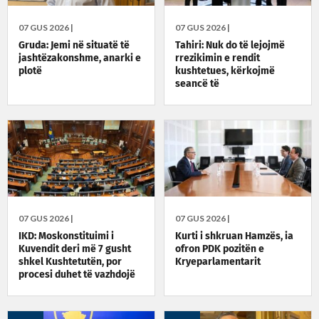
07 GUS 2026 |
07 GUS 2026 |
Gruda: Jemi në situatë të
Tahiri: Nuk do të lejojmë
jashtëzakonshme, anarki e
rrezikimin e rendit
plotë
kushtetues, kërkojmë
seancë të
jashtëzakonshme sonte në
orën 22:30
07 GUS 2026 |
07 GUS 2026 |
IKD: Moskonstituimi i
Kurti i shkruan Hamzës, ia
Kuvendit deri më 7 gusht
ofron PDK pozitën e
shkel Kushtetutën, por
Kryeparlamentarit
procesi duhet të vazhdojë