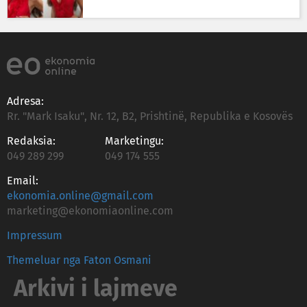
Adresa:
Rr. "Mark Isaku", Nr. 12, B2, Prishtinë, Republika e Kosovës
Redaksia:
Marketingu:
049 289 299
049 174 555
Email:
ekonomia.online@gmail.com
marketing@ekonomiaonline.com
Impressum
Themeluar nga Faton Osmani
Arkivi i lajmeve