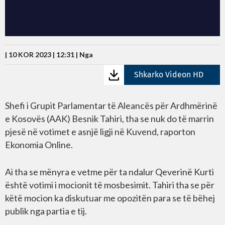
| 10 KOR 2023 | 12:31 |
Nga
Shkarko Videon HD
Shefi i Grupit Parlamentar të Aleancës për Ardhmërinë
e Kosovës (AAK) Besnik Tahiri, tha se nuk do të marrin
pjesë në votimet e asnjë ligji në Kuvend, raporton
Ekonomia Online.
Ai tha se mënyra e vetme për ta ndalur Qeverinë Kurti
është votimi i mocionit të mosbesimit. Tahiri tha se për
këtë mocion ka diskutuar me opozitën para se të bëhej
publik nga partia e tij.