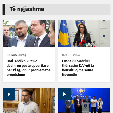
Të ngjashme
07 GUS 2026 |
07 GUS 2026 |
Hoti-Abdixhikut: Po
Lushaku-Sadriu: E
dëshiron poste qeveritare
thërrasim LVV-në ta
për t’i zgjidhur problemet e
konstituojmë sonte
brendshme
Kuvendin