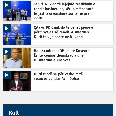
Tahiri: Nuk do të lejojmë rrezikimin e
rendit kushtetues, kërkojmë seancë
të jashtëzakonshme sonte në orën
22:30
Çitaku: PDK nuk do të bëhet pjesë e
përmbysjes së rendit kushtetues,
Kurti të vijë sonte në Kuvend
Hamza mbledh GP-në në Kuvend:
Është cenuar demokracia dhe
Kushtetuta e Kosovës
Kurti thotë se për vazhdim të
seancës vendos Avni Dehari
Kult