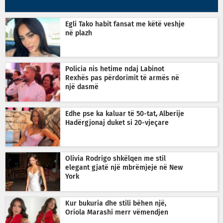
Egli Tako habit fansat me këtë veshje
në plazh
Policia nis hetime ndaj Labinot
Rexhës pas përdorimit të armës në
një dasmë
Edhe pse ka kaluar të 50-tat, Alberije
Hadërgjonaj duket si 20-vjeçare
Olivia Rodrigo shkëlqen me stil
elegant gjatë një mbrëmjeje në New
York
Kur bukuria dhe stili bëhen një,
Oriola Marashi merr vëmendjen