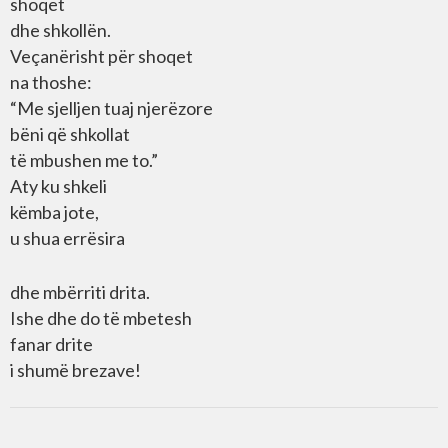
shoqet
dhe shkollën.
Veçanërisht për shoqet
na thoshe:
“Me sjelljen tuaj njerëzore
bëni që shkollat
të mbushen me to.”
Aty ku shkeli
këmba jote,
u shua errësira
dhe mbërriti drita.
Ishe dhe do të mbetesh
fanar drite
i shumë brezave!