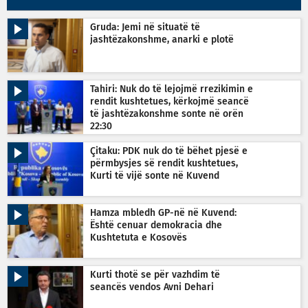
Gruda: Jemi në situatë të
jashtëzakonshme, anarki e plotë
Tahiri: Nuk do të lejojmë rrezikimin e
rendit kushtetues, kërkojmë seancë
të jashtëzakonshme sonte në orën
22:30
Çitaku: PDK nuk do të bëhet pjesë e
përmbysjes së rendit kushtetues,
Kurti të vijë sonte në Kuvend
Hamza mbledh GP-në në Kuvend:
Është cenuar demokracia dhe
Kushtetuta e Kosovës
Kurti thotë se për vazhdim të
seancës vendos Avni Dehari