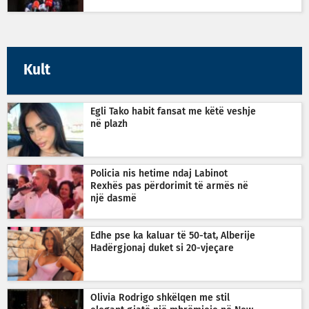
Kult
Egli Tako habit fansat me këtë veshje
në plazh
Policia nis hetime ndaj Labinot
Rexhës pas përdorimit të armës në
një dasmë
Edhe pse ka kaluar të 50-tat, Alberije
Hadërgjonaj duket si 20-vjeçare
Olivia Rodrigo shkëlqen me stil