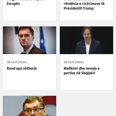
Evropës
rëndësia e cicërimave të
Presidentit Trump
04 GUS 2026 |
03 GUS 2026 |
Rend apo shthurje
Mallkimi dhe nevoja e
partive në Shqipëri