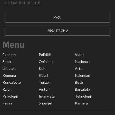
në kualitet të lartë.
KYÇU
REGJISTROHU
Menu
Ekonomi
Politikë
Video
Sport
Opinione
Nacionale
Lifestyle
Kult
Arte
Komuna
Siguri
Kalendari
Kuriozitete
Turizëm
Botë
Rajon
Histori
Barcaleta
Psikologji
Intervista
Teknologji
Femra
Shpalljet
Karriera