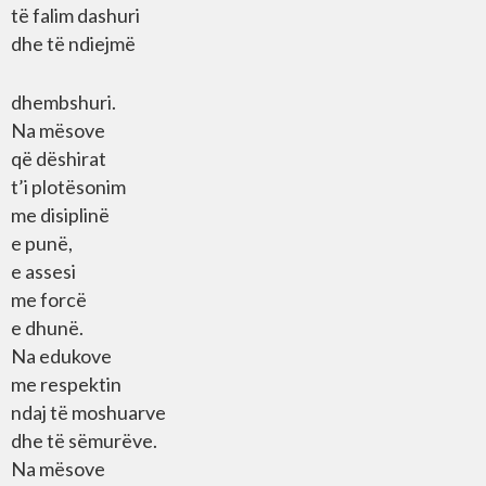
të falim dashuri
dhe të ndiejmë
dhembshuri.
Na mësove
që dëshirat
t’i plotësonim
me disiplinë
e punë,
e assesi
me forcë
e dhunë.
Na edukove
me respektin
ndaj të moshuarve
dhe të sëmurëve.
Na mësove