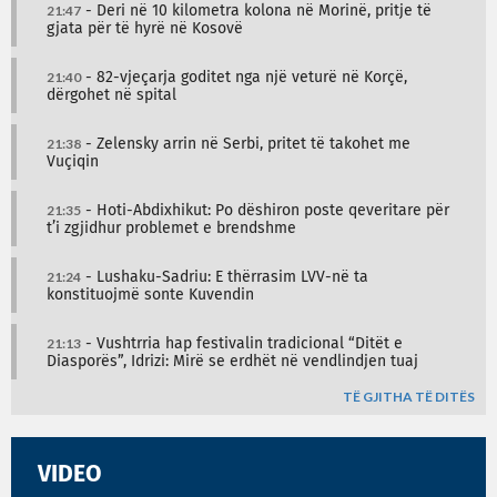
21:47
- Deri në 10 kilometra kolona në Morinë, pritje të
gjata për të hyrë në Kosovë
21:40
- 82-vjeçarja goditet nga një veturë në Korçë,
dërgohet në spital
21:38
- Zelensky arrin në Serbi, pritet të takohet me
Vuçiqin
21:35
- Hoti-Abdixhikut: Po dëshiron poste qeveritare për
t’i zgjidhur problemet e brendshme
21:24
- Lushaku-Sadriu: E thërrasim LVV-në ta
konstituojmë sonte Kuvendin
21:13
- Vushtrria hap festivalin tradicional “Ditët e
Diasporës”, Idrizi: Mirë se erdhët në vendlindjen tuaj
TË GJITHA TË DITËS
VIDEO