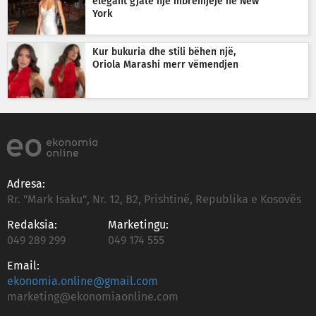
elegant gjatë një mbrëmjeje në New
York
Kur bukuria dhe stili bëhen një,
Oriola Marashi merr vëmendjen
Adresa:
Rr. "Mark Isaku", Nr. 12, B2, Prishtinë, Republika e Kosovës
Redaksia:
Marketingu:
049 289 299
049 174 555
Email:
ekonomia.online@gmail.com
marketing@ekonomiaonline.com