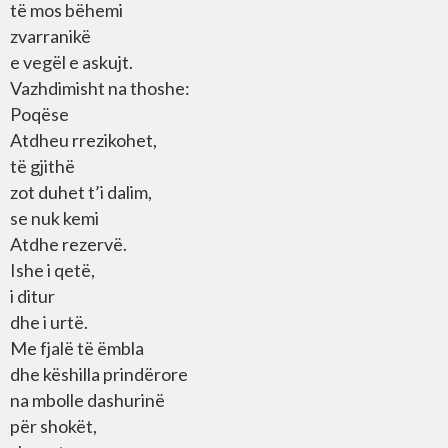
të mos bëhemi
zvarranikë
e vegël e askujt.
Vazhdimisht na thoshe:
Poqëse
Atdheu rrezikohet,
të gjithë
zot duhet t’i dalim,
se nuk kemi
Atdhe rezervë.
Ishe i qetë,
i ditur
dhe i urtë.
Me fjalë të ëmbla
dhe këshilla prindërore
na mbolle dashurinë
për shokët,