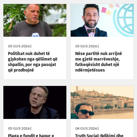
05 GUS 2026 |
05 GUS 2026 |
Politikat nuk duhet të
Nëse partitë nuk arrijnë
gjykohen nga qëllimet që
me gjetë marrëveshje,
shpallin, por nga pasojat
fatkeqësisht duhet një
që prodhojnë
ndërmjetësues
05 GUS 2026 |
04 GUS 2026 |
Plaga e fundit e hapur e
Truth Social: Ndikimi dhe